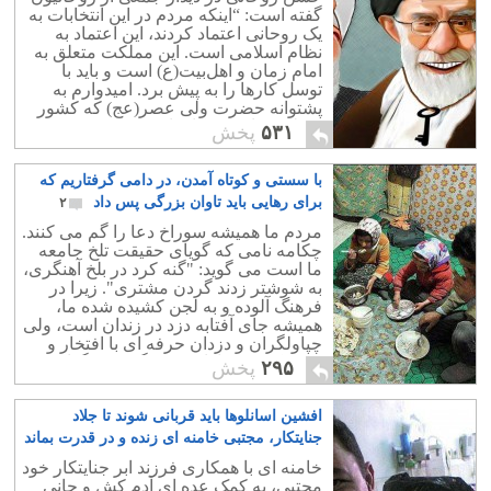
گفته است: “اینکه مردم در این انتخابات به
یک روحانی اعتماد کردند، این اعتماد به
نظام اسلامی است. این مملکت متعلق به
امام زمان و اهل‌بیت(ع) است و باید با
توسل کارها را به پیش برد. امیدوارم به
پشتوانه حضرت ولی عصر(عج) که کشور
متعلق به اوست کارها پیش برود.”
۵۳۱
پخش
با سستی و کوتاه آمدن، در دامی گرفتاریم که
برای رهایی باید تاوان بزرگی پس داد
۲
مردم ما همیشه سوراخ دعا را گم می کنند.
چکامه نامی که گویای حقیقت تلخ جامعه
ما است می گوید: "گنه کرد در بلخ آهنگری،
به شوشتر زدند گردن مشتری". زیرا در
فرهنگ آلوده و به لجن کشیده شده ما،
همیشه جای آفتابه دزد در زندان است، ولی
چپاولگران و دزدان حرفه ای با افتخار و
بدون کمترین ناراحتی در گشت و گذارند.
۲۹۵
پخش
افشین اسانلوها باید قربانی شوند تا جلاد
جنایتکار، مجتبی خامنه ای زنده و در قدرت بماند
۱
خامنه ای با همکاری فرزند ابر جنایتکار خود
مجتبی، به کمک عده ای آدم کش و جانی