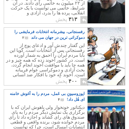
از ۲۲ میلیون به خاتمی رأی دادند. در آن
شرایط، خاتمی می توانست با یک حرکت
انقلابی، پرده ها را بدرد، آزادی و
دموکراسی را برای مردم ایران به ارمغان
۳۱۳
پخش
آورد.
رفسنجانی، بیشرمانه انتخابات فرمایشی را
دموکراتی ترین در جهان می داند
۲
این گفتار چندش آور و ادعای پوچ از
رفسنجانی پس از انتخابات است. گویا این
بابا مردم ایران را احمق به شمار آورده
است. در کشور آخوند زده که همه چیز و در
همه جا باید با موافقت آخوند انجام گردد،
بحث آزادی و دموکراسی عوام فریبانه
است. آخوند که خود با افکار ضد انسانی
بزرگ شده چگونه دم از دموکراسی می
۴۰۰
پخش
زند.؟
اپوزوسیونِ بی عَمل، مردم را به آغوش خامنه
ای هُل داد!
۴
دیکتاتور خونخوار ولی باهوش ایران که با
برگزاری یک نمایش دیگر مردم را به پای
صندوق‌ های رای کشاند و اجازه داد تا رای
مردم خوانده شود، برنده واقعی و قطعی
انتصابات امسال است، چرا که توانست