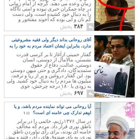
زمان وعده می دهند. گرچه از امام زمانی
در چاه جمکران خبری نبوده و امتی ناآگاه
را به دنبال خود کشیده است، ولی دست
کم نان و آبی بوده که آخوند مفتخور و
سربار جامعه را به نوایی می رساند.
۳۸۴
پخش
آقای روحانی بداند دیگر ولی فقیه مشروعیتی
ندارد، بنابراین ایشان اعتماد مردم به خود را به
بازی نگیرد
۳
گفتار خمینی ازآغاز تا بر کرسی قدرت
نشستن، مالامال از دوستی، انسان
دوستی، عدالت، دفاع از حقوق
ستمدیدگان، دادگری و حتی میهن دوستی
بود. این گفتار دروغین و پر از ریا و ترفند،
میلیون ها مردم را به دنبال خود کشید. ولی
به زودی با ۱۸۰ درجه چرخش، خوی
درندگی، دروغ گویی، ریا کاری در همه
۶۹۷
پخش
زمینه ها نشان داد.
آیا روحانی می تواند نماینده مردم باشد، و یا
اوهم تدارک چی خامنه ای است؟
۱
در سال ۱۳۷۶رژیم، خاتمی را در برابر
ناطق نوری قرار داد. مردم که مخالف
خامنه ای بودند، برای رأی نیاوردن ناطق
نوری، به پای صندوق های رأی رفتند و بیش