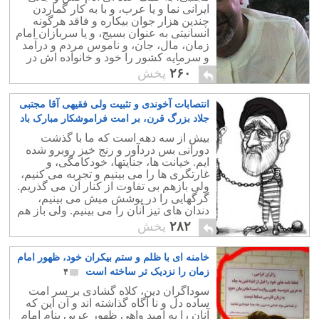
ایرانی نما و یا عرب، و با به کار گماردن
چندین هزار جوان بیکاره و فاقد هرگونه
انسانیتی به عنوان بسیج، و یا سربازان امام
زمان، مال، جان، و ناموس مردم و درآمد
و سرمایه کشور را خود و خانواده اش در
اختیار گرفته است.
۲۶۰
پخش
انتصابات آخوندی و تثبیت ولی فقیهی آقا مجتبی
جلاد بزرگ قرن، بر امت فراموشکار مبارک باد
۲
بیش از سه دهه است که ما با گذشت
دورانی بس دردآور و رنج خیز روبرو شده
ایم. خیانت ها، جنایتها، خودکامگی، و
غارتگری ها را می بینیم و تجربه می کنیم،
ولی بازهم بی تفاوت از کنار آن می گذریم.
گرگهایی را در پوشش میش می بینیم،
دندان های تیز آنان را می بینیم. ولی باز هم
بی اعتناء می مانیم.
۲۸۲
پخش
خامنه ای با ظلم و ستم بیکران خود، ظهور امام
زمان را نزدیک تر ساخته است
۴
سوداگران دین، کلاه گشادی بر سر امت
ساده دل و نا آگاه گذاشته اند و آن این که
آنان را به امید واهی ظهور عربی بنام امام