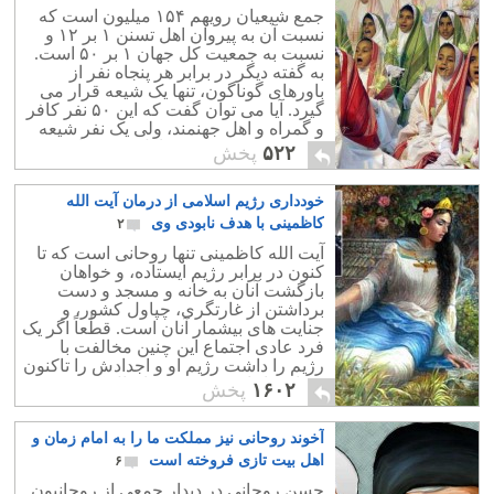
۸
جمع شیعیان رویهم ۱۵۴ میلیون است که
نسبت آن به پیروان اهل تسنن ۱ بر ۱۲ و
نسبت به جمعیت کل جهان ۱ بر ۵۰ است.
به گفته دیگر در برابر هر پنجاه نفر از
باورهای گوناگون، تنها یک شیعه قرار می
گیرد. آیا می توان گفت که این ۵۰ نفر کافر
و گمراه و اهل جهنمند، ولی یک نفر شیعه
درست فکر می کند، و اهل بهشت است؟!.
۵۲۲
پخش
خودداری رژیم اسلامی از درمان آیت الله
کاظمینی با هدف نابودی وی
۲
آیت الله کاظمینی تنها روحانی است که تا
کنون در برابر رژیم ایستاده، و خواهان
بازگشت آنان به خانه و مسجد و دست
برداشتن از غارتگری، چپاول کشور، و
جنایت های بیشمار آنان است. قطٰعاً اگر یک
فرد عادی اجتماع این چنین مخالفت با
رژیم را داشت رژیم او و اجدادش را تاکنون
به باد فنا داده و پیکرش را چال کرده بود.
۱۶۰۲
پخش
آخوند روحانی نیز مملکت ما را به امام زمان و
اهل بیت تازی فروخته است
۶
حسن روحانی در دیدار جمعی از روحانیون