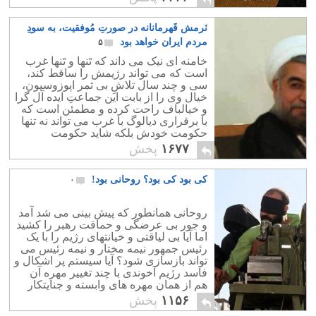
نَرمش قَهرمانانه در صورتِ مُوفقیت، به سودِ
مردم ایران خواهد بود
۵
خامنه ای نیک می داند که تَنها و تَنها غرب
است که می تواند رژیمش را ساقط کند،
سی و چند سال تلاشِ بی ثمر اپوزوسیون،
خیال وی را از بابت این جماعتِ ایده آل گرا
و خیالباف راحت کرده و مطمئن است که
با برقراری دیالوگ با غرب می تواند نه تنها
حکومت خودش بلکه شاید حکومت
فرزندش مجتبی را نیز تضمین نماید!
۱۶۷۷
پخش
کی بود کی بود؟ روحانی بود!
۰
روحانی همانطور که پیش بینی می شد آمد
و جور بی عرضگی و حماقت رهبر را کشید
اما آیا بی لیاقتی و خیانتهای رژیم را با یک
رئیس جمهور نیمه مختار و نیمه رئیس می
تواند بازسازی شود؟ آیا سیستم پر اشکال و
فاسد رژیم آخوندی با چند تغییر مهره آن
هم از همان مهره های وابسته و جنایتکار
خودش که سابقه مشخص در ترور و
۱۱۵۶
پخش
سرکوب دارند ،می تواند رو به تغییر و