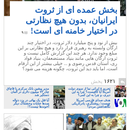
بخش عمده ای از ثروت
ایرانیان، بدون هیچ نظارتی
در اختیار خامنه ای است!
۹
بیش از نود و پنج میلیارد دلار ثروت، در اختیار چند
ارگان وابسته به رهبری قرار دارد و هیچ نظارتی بر این
مبلغ وجود ندارد. هر چند این گزارش کامل نیست و
ثروت ارگان هایی مانند بنیاد مستضعفان، بنیاد فواد
ری، آستان قدس رضوی و ... خیلی بیشتر از این ارقام
است، اما باید دید این ثروت، چگونه هزینه می شود؟
۱۶۲۱
پخش
تحریم ۸ ایرانی نما از سوی دولت
مدیر پیشین بانک مرکزی با قاچاق
آمریکا آیا کافیست؟ چرا به این
چک ۷۲ میلیون دلاری در آلمان
دیری، و چرا به این کمی؟
دستگیر شد
هدف صدای فارسی آمریکا
آیا قتل یک بهائی در یزد دنباله
چیست؛ روشنگری، یادرتاریکی
صدها جنایات وحشتناک دیگر
نگاهداشتن مردم؟
آخوندها نیست؟!