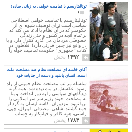
دموکراسی برود؟
توتالیتاریسم یا تَمامیت خواهی به زَبانی ساده!
۶
توتالیتاریسم یا تمامیت خواهی اصطلاحی
سیاسی است بَرای توصیف شیوه ای از
حکومت که در آن نظام یا ادعا می کند که
بر تمامِ آنچه در کشور و حتی زندگی
خصوصی مردمان می گذرد کنترل دارد و یا
در واقع نیز چنین قدرتی دارد! افلاطون در
کتابِ "جمهوری" حکومت تمامیت خواه را
یکی از بهترین انواع حکومت بر می شمارد.
۱۴۹۲
پخش
آقای خامنه ای مصلحت نظام ضد مصلحت ملت
است، انسان باشید و دست از جنایات خود
بردارید
۰
سلسله مراتب مصلحت نظام خمینی از راه
رسید، عکسش در ماه دیده شد، همه گونه
دیدگاههای سیاسی را به دور انداخت و بنا
به مصلحت آخوند رژیم سراسر اسلامی را
برپا نمود. مزدوران، کاسه لیسان به گرد او
جمع گشتند. شاهی، مصدقی، لیبرال، چپی،
راستی، همه کافر و خیانتکار به حساب
آمده، دستگیر، شکنجه، یا اعدام گشتند.
۱۷۸۴
پخش