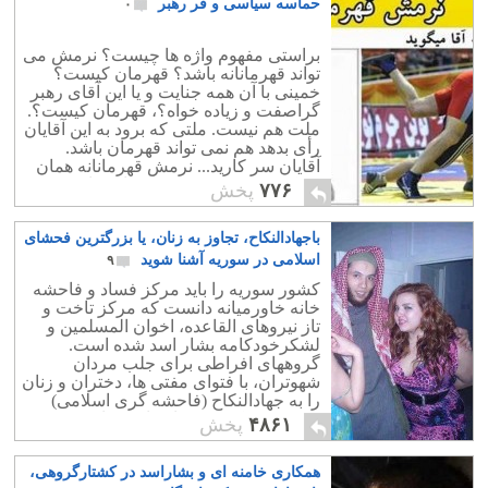
حماسه سیاسی و قر رهبر
۰
براستی مفهوم واژه ها چیست؟ نرمش می
تواند قهرمانانه باشد؟ قهرمان کیست؟
خمینی با آن همه جنایت و یا این آقای رهبر
گراصفت و زیاده خواه؟، قهرمان کیست؟.
ملت هم نیست. ملتی که برود به این آقایان
رأی بدهد هم نمی تواند قهرمان باشد.
آقایان سر کارید... نرمش قهرمانانه همان
"شکست پروژه بمب هسته ای " است.
۷۷۶
پخش
باجهادالنکاح، تجاوز به زنان، یا بزرگترین فحشای
اسلامی در سوریه آشنا شوید
۹
کشور سوریه را باید مرکز فساد و فاحشه
خانه خاورمیانه دانست که مرکز تاخت و
تاز نیروهای القاعده، اخوان المسلمین و
لشکرخودکامه بشار اسد شده است.
گروههای افراطی برای جلب مردان
شهوتران، با فتوای مفتی ها، دختران و زنان
را به جهادالنکاح (فاحشه گری اسلامی)
دعوت می کنند و در اختیار مردان شهوت
۴۸۶۱
پخش
ران می گذارند.
همکاری خامنه ای و بشاراسد در کشتارگروهی،