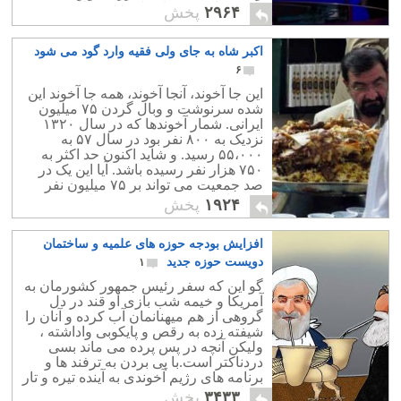
درستی است که از طبیعت متظاهر و
۲۹۶۴
پخش
خوش رنگ شاهزاده بود.
اکبر شاه به جای ولی فقیه وارد گود می شود
۶
این جا آخوند، آنجا آخوند، همه جا آخوند این
شده سرنوشت و وبال گردن ۷۵ میلیون
ایرانی. شمار آخوندها که در سال ۱۳۲۰
نزدیک به ۸۰۰ نفر بود در سال ۵۷ به
۵۵،۰۰۰ رسید. و شاید اکنون حد اکثر به
۷۵۰ هزار نفر رسیده باشد. آیا این یک در
صد جمعیت می تواند بر ۷۵ میلیون نفر
حکمرانی کند، دستور دهد، و قانون وضع
۱۹۲۴
پخش
کند؟.
افزایش بودجه حوزه های علمیه و ساختمان
دویست حوزه جدید
۱
گو این که سفر رئیس جمهور کشورمان به
آمریکا و خیمه شب بازی او قند در دل
گروهی از هم میهنانمان آب کرده و آنان را
شیفته زده به رقص و پایکوبی واداشته ،
ولیکن آنچه در پس پرده می ماند بسی
دردناکتر است.با پی بردن به ترفند ها و
برنامه های رژیم آخوندی به آینده تیره و تار
و فاشیستی مذهبی بیشتر پی خواهیم برد.
۳۴۳۳
پخش