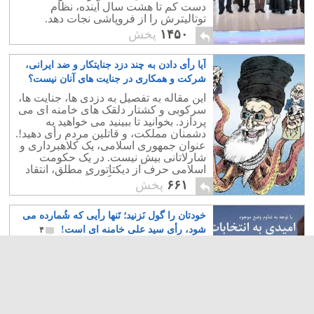
دست کم تا هشت سال آینده، نظام
توتالیترش را از فروپاشی نجات دهد.
۱۴۵۰
پخش
آیا رأی دادن به چند دزد جنایتکار و ضد ایرانی،
شرکت و همکاری در جنایت های آنان نیست؟
۷
این مقاله به تفصیل به دزدی ها، جنایت ها،
سرکوبی و کشتار دلقک های خامنه ای می
پردازد. بخوانید تا ببینید می خواهید به
دشمنان مملکت، و قاتلین مردم رأی دهید!.
عنوان جمهوری اسلامی، یک کلاهبرداری و
شارلاتانی بیش نیست. در یک حکومت
اسلامی حرف از دیکتاتوری مطلق، انتقاد
ناپذیری، و نداشتن هرگونه آزادی است.
۶۶۱
پخش
خودتان را گول نَزنید؛ تَنها رأیی که شُمارده می
شود، رأی سید علی خامنه ای است!
۴
شرکت نمودن در انتصابات و کمک به نظام
برای داغ کردن تنور انتخاباتش، عین خیانت
به آرمان های آزادی خواهانه یکایک کسانی
است که زندگی شان را وقف آزادی،
دموکراسی و سکولاریسم در ایران نموده
اند و همراهی با رژیم برای برگزاری یک