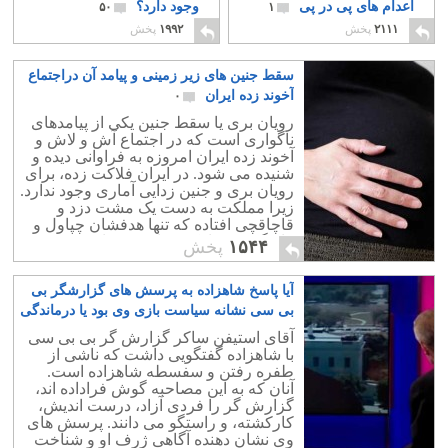
اعدام های پی در پی
وجود دارد؟
۵۰
۱
۲۱۱۱
پخش
۱۹۹۲
پخش
سقط جنین های زیر زمینی و پیامد آن دراجتماع
آخوند زده ایران
۰
رویان بری یا سقط جنین یکی از پیامدهای
ناگواری است که در اجتماع آش و لاش و
آخوند زده ایران امروزه به فراوانی دیده و
شنیده می شود. در ایران فلاکت زده، برای
رویان بری و جنین زدایی آماری وجود ندارد.
زیرا مملکت به دست یک مشت دزد و
قاچاقچی افتاده که تنها هدفشان چپاول و
غارتگری، و بارکشی از مردم است.
۱۵۴۴
پخش
آیا پاسخ شاهزاده به پرسش های گزارشگر بی
بی سی نشانه سیاست بازی وی بود یا درماندگی
اش؟
۱۴
آقای استیفن ساکر گزارش گر بی بی سی
با شاهزاده گفتگویی داشت که ناشی از
طفره رفتن و سفسطه شاهزاده است.
آنان که به این مصاحبه گوش فراداده اند،
گزارش گر را فردی آزاد، درست اندیش،
کارکشته، و راستگو می دانند. پرسش های
وی نشان دهنده آگاهی ژرف او و شناخت