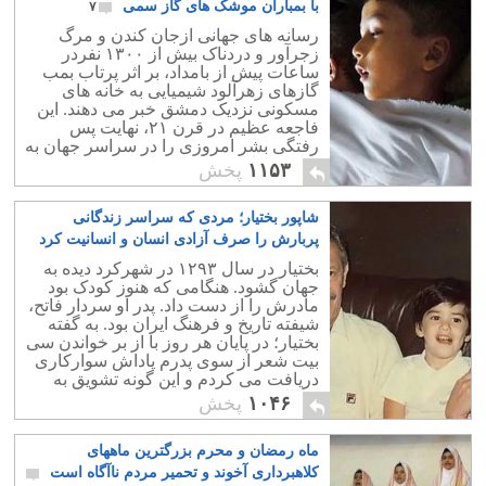
با بمباران موشک های گاز سمی
۷
رسانه های جهانی ازجان کندن و مرگ
زجرآور و دردناک بیش از ۱۳۰۰ نفردر
ساعات پیش از بامداد، بر اثر پرتاب بمب
گازهای زهرآلود شیمیایی به خانه های
مسکونی نزدیک دمشق خبر می دهند. این
فاجعه عظیم در قرن ۲۱، نهایت پس
رفتگی بشر امروزی را در سراسر جهان به
خوبی نشان می دهد. جنایتی که می بینیم و
۱۱۵۳
پخش
از کنارش می گذریم.
شاپور بختیار؛ مردی که سراسر زندگانی
پربارش را صرف آزادی انسان و انسانیت کرد‎
۰
بختیار در سال ۱۲۹۳ در شهرکرد دیده به
جهان گشود. هنگامی که هنوز کودک بود
مادرش را از دست داد. پدر او سردار فاتح،
شیفته تاریخ و فرهنگ ایران بود. به گفته
بختیار؛ در پایان هر روز با از بر خواندن سی
بیت شعر از سوی پدرم پاداش سوارکاری
دریافت می کردم و این گونه تشویق به
مطالعه بیشتر می شدم.
۱۰۴۶
پخش
ماه رمضان و محرم بزرگترین ماههای
کلاهبرداری آخوند و تحمیر مردم ناآگاه است