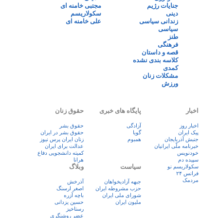
جنایات رژیم
مجتبی خامنه ای
دینی
سکولاریسم
زندانی سیاسی
علی خامنه ای
سیاسی
طنز
فرهنگی
قصه و داستان
کلاسه بندی نشده
کمدی
مشکلات زنان
ورزش
اخبار
پایگاه های خبری
حقوق زنان
اخبار روز
آزادگی
حقوق بشر
پيک ايران
گویا
حقوق بشر در ایران
جنبش آذربایجان
همبوم
زنان ايران پرس نيوز
خبرنامه ملّی ایرانیان
عدالت برای ایران
خودنویس
کمیته دانشجویی دفاع
سپیده دم
هرانا
سیاست
وبلاگ
سکولاریسم نو
فرانس ۲۴
مردمک
جبهه آزادیخواهان
آذرخش
حزب مشروطه ایران
اصغر ارسنگ
شورای ملی ایران
باچه آزره
ملیون ایران
حسین یزدانی
رستاخیز
عضر روشنگری