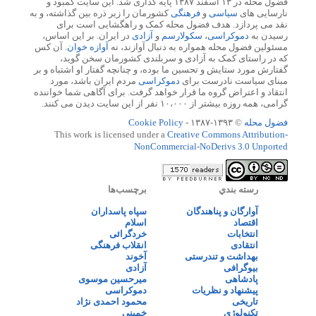
فضول محله در ۱۳ اسفند ۱۳۸۷ پایه گذاری شد. این سایت کمبود و
نارسایی های
سیاسی
و
فرهنگی
کشورمان را زیر ذره بین گذاشته، و به
نقد می پردازد. هدف فضول محله کمک و راهگشایی است برای
رسیدن به
دموکراسی
،
سکولارسم
و
آزادی
در ایران. بر این اساس،
مسئولین فضول محله همواره به دنبال آوازند، نه
آوازه خوان
. آن کس
که در راستای کمک به آزادی و سربلندی کشورمان سخن گوید،
گفتارش مورد ستایش و تحسین ما بوده، و چنانچه گفتار او اشتباه و بر
مبنای سیاست نادرست برای
دموکراسی
مردم ایران باشد، مورد
انتقاد و اعتراض گروه ما قرار خواهد گرفت. برای آگاهی شما خواننده
گرامی، همه روزه بیشتر از ۱۰،۰۰۰ نفر از این سایت دیدن می کنند.
فضول محله
© ۱۳۹۳-۱۳۸۷ -
Cookie Policy
This work is licensed under a
Creative Commons Attribution-
NonCommercial-NoDerivs 3.0 Unported
رسته بندي
برچسب‌ها
آوارگان و پناهندگان
سپاه پاسداران
اقتصاد
اسلام
انتخابات
خردگرائی
انتقادی
انقلاب فرهنگی
بهداشت و تندرستی
آخوند
بیوگرافی
آزادی
پادشاهی
میرحسین موسوی
پیشنهاد و نظریات
دموکراسی
تاریخی
محمود احمدی نژاد
تکنولوژی
خمینی