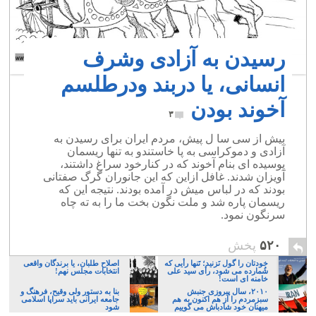
رسیدن به آزادی وشرف
انسانی، یا دربند ودرطلسم
آخوند بودن
۳
بیش از سی سا ل پیش، مردم ایران برای رسیدن به
آزادی و دموکراسی به پا خاستندو به تنها ریسمان
پوسیده ای بنام آخوند که در کنارخود سراغ داشتند،
آویزان شدند. غافل ازاین که این جانوران گرگ صفتانی
بودند که در لباس میش در آمده بودند. نتیجه این که
ریسمان پاره شد و ملت نگون بخت ما را به ته چاه
سرنگون نمود.
۵۲۰
پخش
خودتان را گول نَزنید؛ تَنها رأیی که
اصلاح طلبان، یا برندگان واقعی
شُمارده می شود، رأی سید علی
انتخابات مجلس نهم!
خامنه ای است!
۲۰۱۰، سال پیروزی جنبش
بنا به دستور ولی وقیح، فرهنگ و
سبزمردم را از هم اکنون به هم
جامعه ایرانی باید سراپا اسلامی
میهنان خود شادباش می گوییم
شود