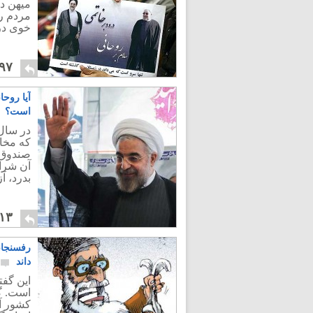
میهن دو
خوی درن
۹۷
آیا روحا
است؟
که مخال
آن شرای
بدرد، آ
۱۳
رفسنجان
داند
این گفت
است. گو
کشور آخ