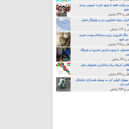
م ولایت فقیه با وجود نفرت عمومی مردم
 شود
اران، سپاه اختاپوس دزد و چپاولگر اصلی
ت
جنگ افروزی رژیم سرانجام موجب تجزیه
می شود
تحصیلی با وجود مدارس مخروبه و فرهنگ
نی
لائی کردها برای جداکردن بخشهای محل
د
یهنان کولبر کرد به وسیله پاسداران جنایتکار
مه دارد