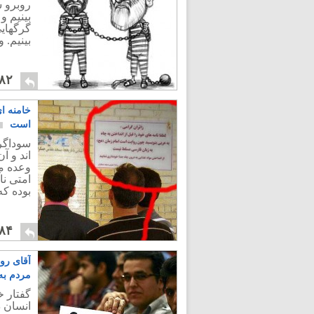
روبرو ش
بینیم و
گرگهایی
بینیم. 
۸۲
خامنه ا
است
سوداگرا
اند و آ
وعده می
امتی نا
بوده که
۸۴
آقای روح
مردم به 
گفتار خ
انسان 