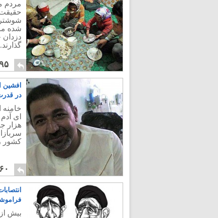
مردم ما
حقیقت ت
شوشتر 
شده ما،
دزدان ح
گذارند.
۹۵
افشین اس
در قدرت
خامنه ا
ای آدم 
هزار جو
سربازان
کشور را
۶۰
انتصابا
فراموشک
بیش از