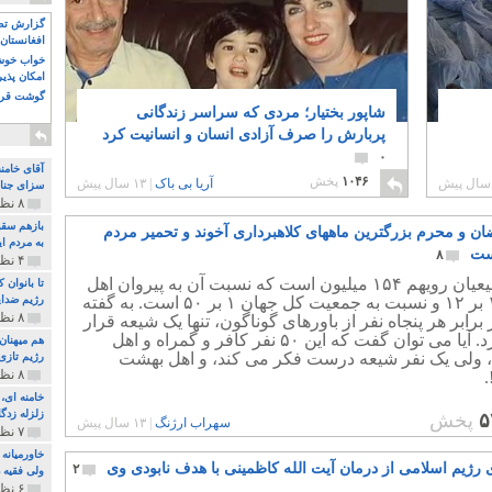
گزارش تصو
افغانستان 
خواب خوش و
امکان پذی
گوشت قرم
شاپور بختیار؛ مردی که سراسر زندگانی
پربارش را صرف آزادی انسان و انسانیت کرد‎
۰
آقای خامن
۱۰۴۶
پخش
آریا بی باک
|
۱۳ سال پیش
سزای جنای
۸ نظر و ۱۸۰ پخش
بازهم سقو
ان و محرم بزرگترین ماههای کلاهبرداری آخوند و تحمیر مردم
به مردم ای
است
۸
۴ نظر و ۹۷ پخش
جمع شیعیان رویهم ۱۵۴ میلیون است که نسبت آن به پیروان اهل
تا بانوان
تسنن ۱ بر ۱۲ و نسبت به جمعیت کل جهان ۱ بر ۵۰ است. به گفته
رژیم ضدای
۸ نظر و ۸۹ پخش
 برابر هر پنجاه نفر از باورهای گوناگون، تنها یک شیعه قرار
می گیرد. آیا می توان گفت که این ۵۰ نفر کافر و گمراه و اهل
هم میهنان
، ولی یک نفر شیعه درست فکر می کند، و اهل بهشت
رژیم تازی 
۸ نظر و ۲۱۹ پخش
زلزله زدگا
۵
پخش
سهراب ارژنگ
|
۱۳ سال پیش
۷ نظر و ۲۱۰ پخش
خاورمیانه
 رژیم اسلامی از درمان آیت الله کاظمینی با هدف نابودی وی
۲
ولی فقیه د
۶ نظر و ۱۵۷ پخش