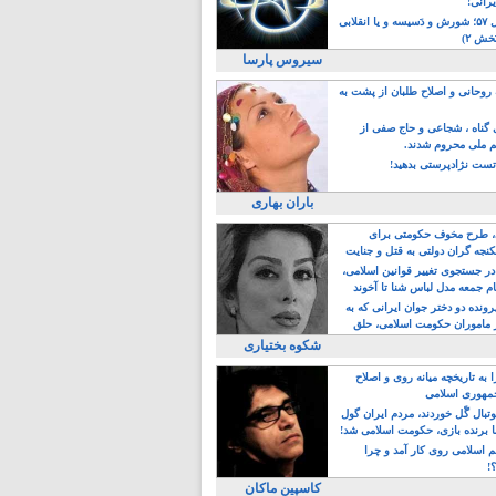
یرانی!
رویداد سال ۵۷؛ شورش و دَسیسه و یا انقلابی
خش ۲)
سیروس پارسا
روحانی و اصلاح طلبان از پشت به
ی گناه ، شجاعی و حاج صفی از
یم ملی محروم شدند.
ست نژادپرستی بدهید!
باران بهاری
طرح مخوف حکومتی برای
جه گران دولتی به قتل و جنایت
در جستجوی تغییر قوانین اسلامی،
ام جمعه مدل لباس شنا تا آخوند
مجنسگرا!
رونده دو دختر جوان ایرانی که به
 ماموران حکومت اسلامی، حلق
شکوه بختیاری
 به تاریخچه میانه روی و اصلاح
مهوری اسلامی
وتبال گًل خوردند، مردم ایران گول
ا برنده بازی، حکومت اسلامی شد!
م اسلامی روی کار آمد و چرا
؟!
کاسپین ماکان