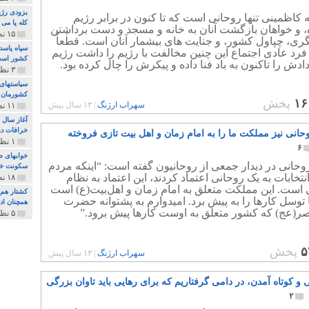
بزودی رژی
ه کاظمینی تنها روحانی است که تا کنون در برابر رژیم
کله پا می
، و خواهان بازگشت آنان به خانه و مسجد و دست برداشتن
۱۵ نظر و ۳۲۷ پخش
گری، چپاول کشور، و جنایت های بیشمار آنان است. قطٰعاً
سپاه پاسد
فرد عادی اجتماع این چنین مخالفت با رژیم را داشت رژیم
کشور اس
دادش را تاکنون به باد فنا داده و پیکرش را چال کرده بود.
۳ نظر و ۱۶۲ پخش
سیاستهای 
کشورمان 
۱۶
پخش
سهراب ارژنگ
|
۱۳ سال پیش
۱۱ نظر و ۳۱۵ پخش
آغاز سال 
خرافات دی
وحانی نیز مملکت ما را به امام زمان و اهل بیت تازی فروخته
۱ نظر و ۷۴ پخش
۶
خوابهای ط
حانی در دیدار جمعی از روحانیون گفته است: “اینکه مردم
سکونت خو
انتخابات به یک روحانی اعتماد کردند، این اعتماد به نظام
۱۸ نظر و ۸۹۷ پخش
 است. این مملکت متعلق به امام زمان و اهل‌بیت(ع) است
کشتار هم م
با توسل کارها را به پیش برد. امیدوارم به پشتوانه حضرت
همچنان ادا
ر(عج) که کشور متعلق به اوست کارها پیش برود.”
۵ نظر و ۲۵۹ پخش
۵
پخش
سهراب ارژنگ
|
۱۳ سال پیش
و کوتاه آمدن، در دامی گرفتاریم که برای رهایی باید تاوان بزرگی
۲