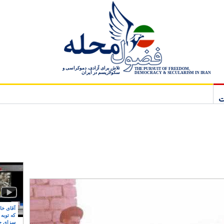
تلاش برای آزادی، دموکراسی و
THE PURSUIT OF FREEDOM,
سکولاریسم در ایران
DEMOCRACY & SECULARISM IN IRAN
ت
آقای خام
که توبه
سزای ج