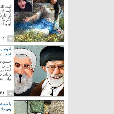
آیت الل
ایستاده
از غارت
اگر یک 
او و اج
۰۲
آخوند ر
است
حسن رو
در این 
اسلامی
و باید 
ولی عص
۳۱
با سستی 
پس داد