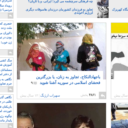
سربازانِ ا
چه فرهنگی سرچشمه می گیرد؛ ایرانی، و یا تازیان؟
گاه کهریزک
تجاوز به فرزندان کشورمان درزندان هاسوقات دیگری
مَردمی؟ (بَ
ا‍زرژیم آخوندی
خنجری که 
ملت زدند
دلاوران ب
بودن در ت
ژن خوب! ت
سگ کشی، 
آموزش شکن
بیشتر
مسلمانان 
از دختر ام
باجهادالنکاح، تجاوز به زنان، یا بزرگترین
مسلمان ه
نگاهی به پ
فحشای اسلامی در سوریه آشنا شوید
۹
جرم تجاوز
آویز شدند!
۴۸۶۱
پخش
سهراب ارژنگ
|
۱۲ سال پیش
نگاهی گذرا
طلبی در ج
بازیکنان ف
خوردند، ام
چگونه رژی
پایدار ماند