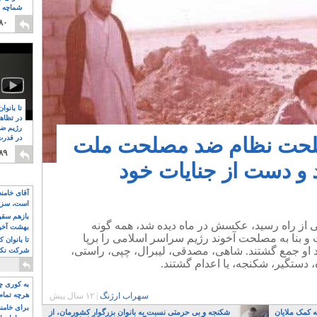
شماچه م
۸
۸۰
تا بانوا
در تظاه
رژیم ضد
صلحت نظام ضد مصلحت ملت
در قدرت
۸
۸۹
 و دست از جنایات خود
آقای خامن
است، سزا
تواند باشد؟
بازهم سقوط
ز راه رسید، عکسش در ماه دیده شد، همه گونه
بهشت آخون
 و بنا به مصلحت آخوند رژیم سراسر اسلامی را برپا
تا بانوان 
د او جمع گشتند. شاهی، مصدقی، لیبرال، چپی، راستی،
شرکت نکنن
قدرت باقی
 دستگیر، شکنجه، یا اعدام گشتند.
به کوری چش
سهراب ارژنگ
|
۱۲ سال پیش
هرچه تمام
برای خامنه
 کمک ملایان
شکنجه و بی حرمتی نسبت به بانوان بزرگوار کشورمان، از