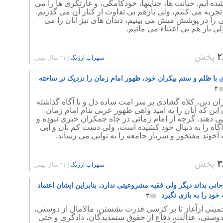
ده ایم. خیانت ها، جنایتها، خودکامگی، و غارتگری ها را می
 تجربه می کنیم، ولی بازهم بی تفاوت از کنار آن می گذریم.
 را در پوشش میش می بینیم، دندان های تیز آنان را می
ولی باز هم بی اعتناء می مانیم.
۲
پخش
سهراب ارژنگ
|
۱۳ سال پیش
ی با ظلم و ستم بیکران خود، ظهور امام زمان را نزدیک تر ساخته
۴
ن دین، کلاه گشادی بر سر امت ساده دل و نا آگاه گذاشته
ن این که آنان را به امید واهی ظهور عربی بنام امام زمان
 دهند. گرچه از امام زمانی در چاه جمکران خبری نبوده و
آگاه را به دنبال خود کشیده است، ولی دست کم نان و آبی
 آخوند مفتخور و سربار جامعه را به نوایی می رساند.
۳
پخش
سهراب ارژنگ
|
۱۳ سال پیش
انی بداند دیگر ولی فقیه مشروعیتی ندارد، بنابراین ایشان اعتماد
خود را به بازی نگیرد
۳
مینی ازآغاز تا بر کرسی قدرت نشستن، مالامال از دوستی،
دوستی، عدالت، دفاع از حقوق ستمدیدگان، دادگری و حتی