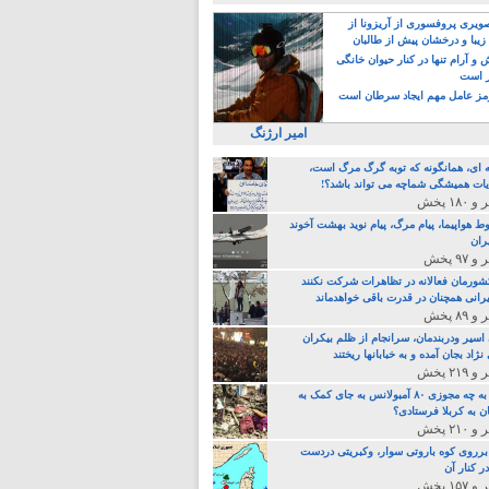
یری پروفسوری از آریزونا از
زیبا و درخشان پیش از طالبان
 آرام تنها در کنار حیوان خانگی
ر است
ز عامل مهم ایجاد سرطان است
امیر ارژنگ
ه ای، همانگونه که توبه گرگ مرگ است،
ات همیشگی شماچه می تواند باشد؟!
ط هواپیما، پیام مرگ، پیام نوید بهشت آخوند
ران
 کشورمان فعالانه در تظاهرات شرکت نکنند
رانی همچنان در قدرت باقی خواهدماند
 اسیر ودربندمان، سرانجام از ظلم بیکران
نژاد بجان آمده و به خبابانها ریختند
خامنه ای، به چه مجوزی ۸۰ آمبولانس به جای کمک به
ن به کربلا فرستادی؟
 برروی کوه باروتی سوار، وکبریتی دردست
ر کنار آن