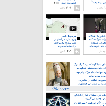
۴
ی تواند باشد؟!
کشورمان است
۱
پخش
۱۱۰۱
پخش
ن کشورمان فعالانه
هم میهنان اسیر
رات شرکت نکنند
ودربندمان، سرانجام از
ایرانی همچنان
ظلم بیکران رژیم تازی
 باقی خواهدماند
نژاد بجان آمده و به
۸
خبابانها ریختند
پخش
۲۱۹
پخش
ه ای، همانگونه که توبه گرگ مرگ
ی جنایات همیشگی شماچه می
!
 هواپیما، پیام مرگ، پیام نوید
د به مردم ایران
کشورمان فعالانه در تظاهرات
د رژیم ضدایرانی همچنان در
 خواهدماند
سهراب ارژنگ
م تازی صفتان، یلدا را با شکوهِ
 تر، جشن می گیریم!
 ای "اَعراب شیعه" مهم اند و نَه