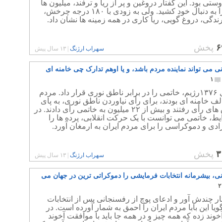
ستی بود. این گفتار دروغین و پر از ریا و ترفند، میلیون ها
مردم را به دنبال خود کشید. ولی به زودی با ۱۸۰ درجه چرخش،
دگی، دروغ گویی، ریا کاری در همه زمینه ها نشان داد.
۶
پخش
سهراب ارژنگ
|
۱۳ سال پیش
نی می تواند نماینده مردم باشد، و یا اوهم تدارک چی خامنه ای
۱
در سال ۱۳۷۶رژیم، خاتمی را در برابر ناطق نوری قرار داد. مردم
ف خامنه ای بودند، برای رأی نیاوردن ناطق نوری، به پای
صندوق های رأی رفتند و بیش از ۲۲ میلیون به خاتمی رأی دادند. در
ط، خاتمی می توانست با یک حرکت انقلابی، پرده ها را
زادی و دموکراسی را برای مردم ایران به ارمغان آورد.
۳
پخش
سهراب ارژنگ
|
۱۳ سال پیش
ی، بیشرمانه انتخابات فرمایشی را دموکراتی ترین در جهان می
۲
ار چندش آور و ادعای پوچ از رفسنجانی پس از انتخابات
یا این بابا مردم ایران را احمق به شمار آورده است. در
وند زده که همه چیز و در همه جا باید با موافقت آخوند