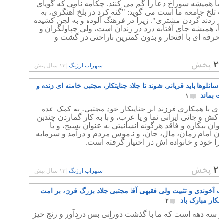
 همیشه سوراخ دعا را گم می کنند. چکامه نامی که گویای
لخ جامعه ما است می گوید: "گنه کرد در بلخ آهنگری، به
زدند گردن مشتری". زیرا در فرهنگ آلوده و به لجن کشیده
 همیشه جای آفتابه دزد در زندان است، ولی چپاولگران و
رفه ای با افتخار و بدون کمترین ناراحتی در گشت و
۲
پخش
سهراب ارژنگ
|
۱۳ سال پیش
انلوها باید قربانی شوند تا جلاد جنایتکار، مجتبی خامنه ای زنده و
 بماند
۱
ی با همکاری فرزند ابر جنایتکار خود مجتبی، به کمک عده
کش و جانی ایرانی نما و یا عرب، و با به کار گماردن چندین
ان بیکاره و فاقد هرگونه انسانیتی به عنوان بسیج، و یا
 امام زمان، مال، جان، و ناموس مردم و درآمد و سرمایه
 خود و خانواده اش در اختیار گرفته است.
۲
پخش
سهراب ارژنگ
|
۱۳ سال پیش
ت آخوندی و تثبیت ولی فقیهی آقا مجتبی جلاد بزرگ قرن، بر امت
ار مبارک باد
۲
 سه دهه است که ما با گذشت دورانی بس دردآور و رنج خیز