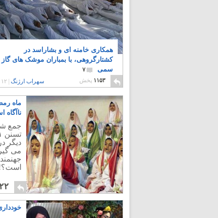
همکاری خامنه ای و بشاراسد در
کشتارگروهی، با بمباران موشک های گاز
سمی
۷
۱۱۵۳
پخش
سهراب ارژنگ
|
۱۲ سال پیش
ماه رمض
ناآگاه 
دیگر در
جهنمند
است؟!.
۲۲
خودداری