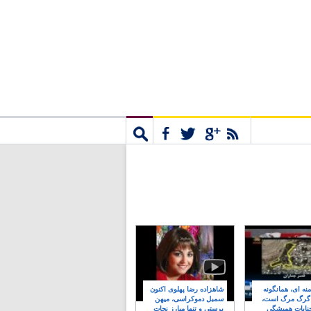
مشترک
جستجو
نه ای، همانگونه
شاهزاده رضا پهلوی اکنون
 گرگ مرگ است،
سمبل دموکراسی، میهن
نایات همیشگی
پرستی و تنها مبارز نجات