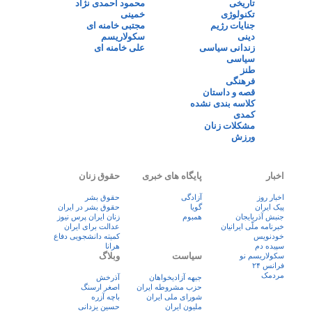
تاریخی
محمود احمدی نژاد
تکنولوژی
خمینی
جنایات رژیم
مجتبی خامنه ای
دینی
سکولاریسم
زندانی سیاسی
علی خامنه ای
سیاسی
طنز
فرهنگی
قصه و داستان
کلاسه بندی نشده
کمدی
مشکلات زنان
ورزش
اخبار
پایگاه های خبری
حقوق زنان
اخبار روز
آزادگی
حقوق بشر
پيک ايران
گویا
حقوق بشر در ایران
جنبش آذربایجان
همبوم
زنان ايران پرس نيوز
خبرنامه ملّی ایرانیان
عدالت برای ایران
خودنویس
کمیته دانشجویی دفاع
سپیده دم
هرانا
سیاست
وبلاگ
سکولاریسم نو
فرانس ۲۴
مردمک
جبهه آزادیخواهان
آذرخش
حزب مشروطه ایران
اصغر ارسنگ
شورای ملی ایران
باچه آزره
ملیون ایران
حسین یزدانی