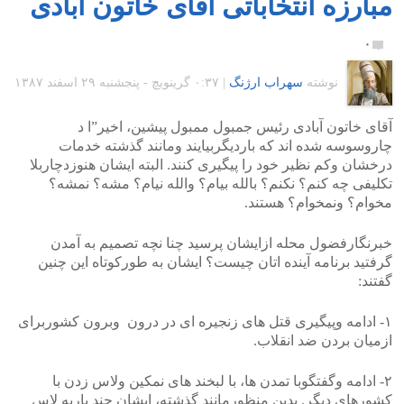
مبارزه انتخاباتی آقای خاتون آبادی
۰
نوشته
سهراب ارژنگ
|
۰:۳۷ گرينويچ - پنجشنبه ۲۹ اسفند ۱۳۸۷
آقای خاتون آبادی رئیس جمبول ممبول پیشین، اخیر”ا د
چاروسوسه شده اند که باردیگربیایند ومانند گذشته خدمات
درخشان وکم نظیر خود را پیگیری کنند. البته ایشان هنوزدچاربلا
تکلیفی چه کنم؟ نکنم؟ بالله بیام؟ والله نیام؟ مشه؟ نمشه؟
مخوام؟ ونمخوام؟ هستند.
خبرنگارفضول محله ازایشان پرسید چنا نچه تصمیم به آمدن
گرفتید برنامه آینده اتان چیست؟ ایشان به طورکوتاه این چنین
گفتند:
۱- ادامه وپیگیری قتل های زنجیره ای در درون وبرون کشوربرای
ازمیان بردن ضد انقلاب.
۲- ادامه وگفتگوبا تمدن ها، با لبخند های نمکین ولاس زدن با
کشورهای دیگر. بدین منظورمانند گذشته، ایشان چند باربه لاس