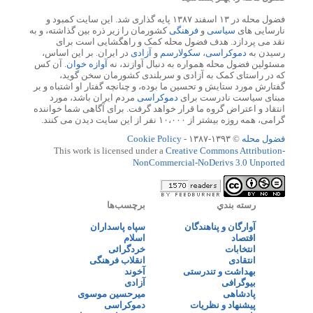
فضول محله در ۱۳ اسفند ۱۳۸۷ پایه گذاری شد. این سایت کمبود و
نارسایی های
سیاسی
و
فرهنگی
کشورمان را زیر ذره بین گذاشته، و به
نقد می پردازد. هدف فضول محله کمک و راهگشایی است برای
رسیدن به
دموکراسی
،
سکولارسم
و
آزادی
در ایران. بر این اساس،
مسئولین فضول محله همواره به دنبال آوازند، نه
آوازه خوان
. آن کس
که در راستای کمک به آزادی و سربلندی کشورمان سخن گوید،
گفتارش مورد ستایش و تحسین ما بوده، و چنانچه گفتار او اشتباه و بر
مبنای سیاست نادرست برای
دموکراسی
مردم ایران باشد، مورد
انتقاد و اعتراض گروه ما قرار خواهد گرفت. برای آگاهی شما خواننده
گرامی، همه روزه بیشتر از ۱۰،۰۰۰ نفر از این سایت دیدن می کنند.
فضول محله
© ۱۳۹۳-۱۳۸۷ -
Cookie Policy
This work is licensed under a
Creative Commons Attribution-
NonCommercial-NoDerivs 3.0 Unported
رسته بندي
برچسب‌ها
آوارگان و پناهندگان
سپاه پاسداران
اقتصاد
اسلام
انتخابات
خردگرائی
انتقادی
انقلاب فرهنگی
بهداشت و تندرستی
آخوند
بیوگرافی
آزادی
پادشاهی
میرحسین موسوی
پیشنهاد و نظریات
دموکراسی