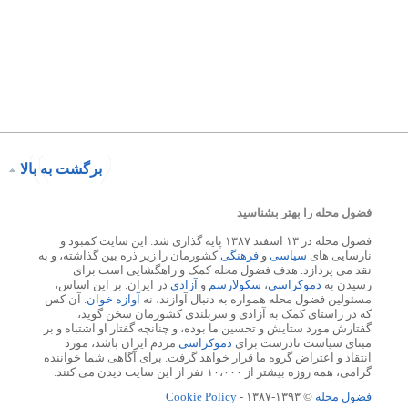
برگشت به بالا
فضول محله را بهتر بشناسید
فضول محله در ۱۳ اسفند ۱۳۸۷ پایه گذاری شد. این سایت کمبود و
نارسایی های
سیاسی
و
فرهنگی
کشورمان را زیر ذره بین گذاشته، و به
نقد می پردازد. هدف فضول محله کمک و راهگشایی است برای
رسیدن به
دموکراسی
،
سکولارسم
و
آزادی
در ایران. بر این اساس،
مسئولین فضول محله همواره به دنبال آوازند، نه
آوازه خوان
. آن کس
که در راستای کمک به آزادی و سربلندی کشورمان سخن گوید،
گفتارش مورد ستایش و تحسین ما بوده، و چنانچه گفتار او اشتباه و بر
مبنای سیاست نادرست برای
دموکراسی
مردم ایران باشد، مورد
انتقاد و اعتراض گروه ما قرار خواهد گرفت. برای آگاهی شما خواننده
گرامی، همه روزه بیشتر از ۱۰،۰۰۰ نفر از این سایت دیدن می کنند.
فضول محله
© ۱۳۹۳-۱۳۸۷ -
Cookie Policy