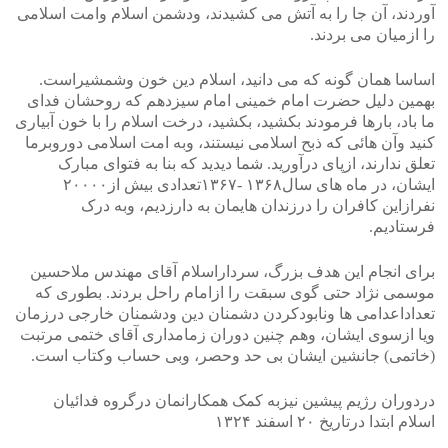
آوردند، آن جا را به آتش می کشیدند، ودشمن اسلام وامت اسلامی
را ازمیان می بردند.
اساسا همان گونه که می دانید، اسلام دین خون وشمشیراست.
بهمین دلیل حضرت امام خمینی امام سیزدهم که روحشان فدای
ما باد، بارها فرمودند بکشید، بکشید، درخت اسلام را با خون آبیاری
کنید وآن هائی که ذبح اسلامی نیستند، وبه امت اسلامی دوروبرما
تعلق ندارند، ازپای درآورید. شما دیدید که بنا به فتوای مبارک
ایشان، در ماه های سال١٣۶٨ -١٣۶٧تعدادی بیش از٢٠٠٠٠
نفرازاین کافران را درزندان هایمان به دارزدیم، وبه درک
فرستادیم.
برای انجام این هدف بزرگ، سرداراسلام آقای مهندس ملاحسین
موسمی نژاد حتی گوی سبقت را ازامام راحل بردند. بطوری که
تعداداعدامی ها ونابودکردن دشمنان دین ودشمنان خارجی درزمان
ویا ازسوی ایشان، وهم چنین دوران زمامداری آقای ختمی مرتبت
(خاتمی) جانشین ایشان بی حد وحصر، وبی حساب وکتاب است.
دردوران رژیم پیشین نیزبه کمک همکارانمان درگروه فدائیان
اسلام ابتدا درتاریخ ٢٠ اسفند ١٣٢۴