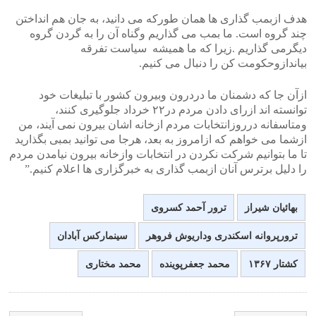
>
<
هدف ازبمب گذاری ها همان طورکه می دانید، به جان هم انداختن
چند گروه است. ما بمب می گذاریم وگناه آن را به گردن گروه
دیگرمی گذاریم .زیرا که ما همیشه سیاست تفرقه
بیاندازوحکومت کن را دنبال می کنیم.
ازآن جا که دشمنان ما دردرون وبیرون کشور با تبلیغات خود
توانسته اند ازرای دادن مردم در٢٢ خرداد جلوگیری کنند،
ومتاسفانه درروزانتخابات مردم ازخانه اشان بیرون نمی آیند، من
ازشما می خواهم که ازامروز به بعد، هرجا می توانید بمبی بگذارید
تا ما بتوانیم شرکت نکردن در انتخابات وازخانه بیرون نیامدن مردم
را دلیل برترس آنان ازبمب گذاری به خبرگزاری ها اعلام کنیم.”
بهائیان شیراز
ترور آحمد کسروی
ترورپروانه اسکندری وداریوش فروهر
سینمارکس آبادان
کشتار ۱۳۶۷
محمد جعفرپوینده
محمد مختاری