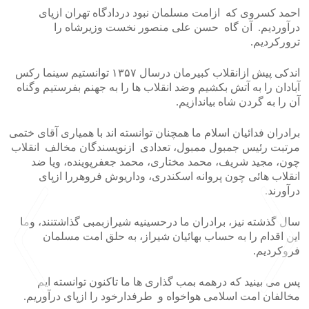
احمد کسروی که ازامت مسلمان نبود دردادگاه تهران ازپای
درآوردیم. آن گاه حسن علی منصور نخست وزیرشاه را
ترورکردیم.
اندکی پیش ازانقلاب کبیرمان درسال ١٣۵٧ توانستیم سینما رکس
آبادان را به آتش بکشیم وضد انقلاب ها را به جهنم بفرستیم وگناه
آن را به گردن شاه بیاندازیم.
برادران فدائیان اسلام ما همچنان توانسته اند با همیاری آقای ختمی
مرتبت رئیس جمبول ممبول، تعدادی ازنویسندگان مخالف انقلاب
چون، مجید شریف، محمد مختاری، محمد جعفرپوینده، ویا ضد
انقلاب هائی چون پروانه اسکندری، وداریوش فروهررا ازپای
درآورند.
سال گذشته نیز، برادران ما درحسینیه شیرازبمبی گذاشتنند، وما
این اقدام را به حساب بهائیان شیراز، به حلق امت مسلمان
فروکردیم.
پس می بینید که درهمه بمب گذاری ها ما تاکنون توانسته ایم
مخالفان امت اسلامی هواخواه و طرفدارخود را ازپای درآوریم.