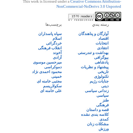
This work is licensed under a
Creative Commons Attribution-
NonCommercial-NoDerivs 3.0 Unported
رسته بندي
برچسب‌ها
آوارگان و پناهندگان
سپاه پاسداران
اقتصاد
اسلام
انتخابات
خردگرائی
انتقادی
انقلاب فرهنگی
بهداشت و تندرستی
آخوند
بیوگرافی
آزادی
پادشاهی
میرحسین موسوی
پیشنهاد و نظریات
دموکراسی
تاریخی
محمود احمدی نژاد
تکنولوژی
خمینی
جنایات رژیم
مجتبی خامنه ای
دینی
سکولاریسم
زندانی سیاسی
علی خامنه ای
سیاسی
طنز
فرهنگی
قصه و داستان
کلاسه بندی نشده
کمدی
مشکلات زنان
ورزش