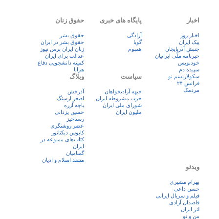
اخبار
پایگاه های خبری
حقوق زنان
اخبار روز
آزادگی
حقوق بشر
پيک ايران
گویا
حقوق بشر در ایران
جنبش آذربایجان
همبوم
زنان ايران پرس نيوز
خبرنامه ملّی ایرانیان
عدالت برای ایران
خودنویس
کمیته دانشجویی دفاع
سپیده دم
هرانا
سیاست
وبلاگ
سکولاریسم نو
فرانس ۲۴
مردمک
جبهه آزادیخواهان
آذرخش
حزب مشروطه ایران
اصغر ارسنگ
شورای ملی ایران
باچه آزره
ملیون ایران
حسین یزدانی
رستاخیز
عضر روشنگری
کابوس دیکتاتور
کتاب‌های ممنوعه در
ایران
گمنامیان
منتقد اسلام و ادیان
ویدئو
بهرام مشیری
حسن داعی
فيلم و سريال ايرانی
قاصدان آزادی
لنز ایران
من و تو