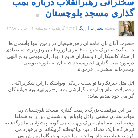
سخنرانی رهبرانقلاب درباره بمب
گذاری مسجد بلوچستان
۰
نوشته
سهراب ارژنگ
|
۹:۴۴ گرينويچ - دوشنبه ۱۱ خرداد ۱۳۸۸
حضرت آقای نان خامه ای رهورشیعیان در زمین، هوا وآسمان ها
شب گذشته دریک جمع ٢٠٠ نفری ازروحانیان ریزودرشت، تعدادی
از ستاد کاسبکاران ( پاسداران قدیم ) ، برادران هویجی وذبح اللهی
درمورد بمب گذاری اخیرمسجد شیعیان به طورخصوصی
ومحرمانه سخنرانی فرمودند.
اتل متل خبرنگارما توانست دزدکی ویواشکی ازاین شکرپراکنی
وفضولات امام چهاردهم گزارشی به شرح زیرتهیه وبه خوانندگان
گرامی خود تقدیم نماید:
“من این موفقیت بزرگ دربمب گذاری مسجد بلوچستان وبه
هوافرستادن مشتی اراذل واوباش و دشمنان دین را به شماها،
وهمه امت مسلمان تبریک وتهنیت می گویم. پیشوایان ما درگذشته
نیزهرگاه با یک مخالف دین ویا توطئه گربیگانه ای برخورد می
کردند، شبانه به چادرویا خانه ویا خیمه و خرگاه اویورش می