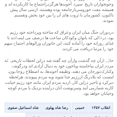
وخونخواران تاریخ سپرد. آخوندها هرگزدراجتماع ما کارنکرده اند و
همیشه مفت خوروسربارجامعه بوده وهستند. ازسی سال پیش
تاکنون، کشورمان با ثروت های آن را بین خود بخش وتقسیم
نمودند.
دردوران جنگ میان ایران وعراق که ساخته وپرداخته خود رژیم
بود، درحالی که بانوان وکودکان ساعت ها درصف می ایستادند تا
غذای روزانه خود را آماده کنند، این جانوران وزالوهای اجتماع سهم
خود را مرتبا دریافت می کردند.
حال، ازآن چه گذشت وازآن چه گفته شد دراین لحظات تاریخی که
مردم ایران بپاخاسته وباخون خود به دنبال آزادی اند ودرگوشه
وکنارکشورجان می دهند، وظیفه آخوندها، به اصطلاح روحانیون،
اینست که بلادرنگ ازرژیم جدا شوند وبه مردم بپیوندند. هرلحظه
دیرکرد و تاخیر دراین کار، ازدید مردم ایران مانند خود رژیم خیانت
کاربه شمارمی آیند وسرنوشت آنان درآینده نزدیک با مردم کوچه
>
<
وخیابان خواهد بود.
انقلاب ۱۳۵۷
خمینی
رضا شاه پهلوی
شاه اسماعیل صفوی