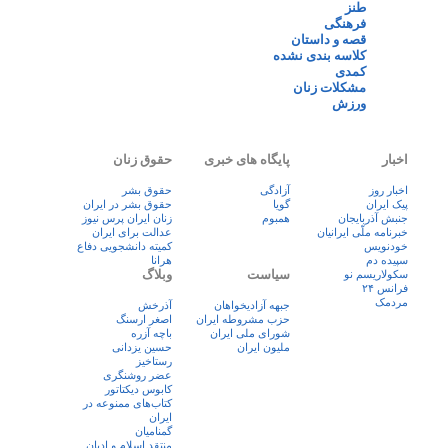
طنز
فرهنگی
قصه و داستان
کلاسه بندی نشده
کمدی
مشکلات زنان
ورزش
اخبار
پایگاه های خبری
حقوق زنان
اخبار روز
آزادگی
حقوق بشر
پيک ايران
گویا
حقوق بشر در ایران
جنبش آذربایجان
همبوم
زنان ايران پرس نيوز
خبرنامه ملّی ایرانیان
عدالت برای ایران
خودنویس
کمیته دانشجویی دفاع
سپیده دم
هرانا
سیاست
وبلاگ
سکولاریسم نو
فرانس ۲۴
مردمک
جبهه آزادیخواهان
آذرخش
حزب مشروطه ایران
اصغر ارسنگ
شورای ملی ایران
باچه آزره
ملیون ایران
حسین یزدانی
رستاخیز
عضر روشنگری
کابوس دیکتاتور
کتاب‌های ممنوعه در
ایران
گمنامیان
منتقد اسلام و ادیان