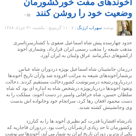
آخوندهای مفت خورکشورمان
وضعیت خود را روشن کنند
۰
نوشته
سهراب ارژنگ
|
۱۱:۰۷ گرينويچ - یکشنبه ۳۱ خرداد ۱۳۸۸
حدود چهارسده پیش شاه اسماعیل صفوی با کشتارسرتاسری
مذهب شیعه را مذهب رسمی ایران قرارداد، وشماری آخوند
ازکشوهای دیگرمانند عراق ولبنان به ایران آورد.
درزمان جانشینان شاه اسماعیل بویژه دردوران شاه عباس
برشمارآخوندهای شیعه به مراتب افزوده شد وازآن تاریخ آخوندها
دردربارودرنتیجه درسرنوشت کشوردخالت مستقیم کردند. دخالت
ونفوذ آخوندها دردرباربویژه درشخص شاه به اندازه ای بود که شاه
سلطان حسین، شاه خرافاتی واسیر در دست آخوند، مملکت را به
دست محمود افغان رها کرد، سرانجام خود وخانواده اش بدست
وی وجانشینش کشته شدند.
نادرشاه افشاربا قدرت کم نظیری آخوند ها را به کنارزد
وکشورمان تا حد زیادی ازشرآنان راحت بود. دردوران قاجاریه که
یکی ازبدترین دوران تاریخ ایران به شمارمی آید، آخوندها سرنوشت