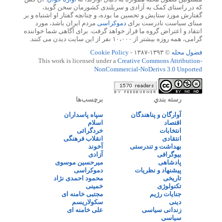
که در راستای کمک به آزادی و سربلندی کشورمان سخن گوید،
گفتارش مورد ستایش و تحسین ما بوده، و چنانچه گفتار او اشتباه و بر
مبنای سیاست نادرست برای
دموکراسی
مردم ایران باشد، مورد
انتقاد و اعتراض گروه ما قرار خواهد گرفت. برای آگاهی شما خواننده
گرامی، همه روزه بیشتر از ۱۰،۰۰۰ نفر از این سایت دیدن می کنند.
فضول محله
© ۱۳۹۳-۱۳۸۷ -
Cookie Policy
This work is licensed under a
Creative Commons Attribution-
NonCommercial-NoDerivs 3.0 Unported
رسته بندي
برچسب‌ها
آوارگان و پناهندگان
سپاه پاسداران
اقتصاد
اسلام
انتخابات
خردگرائی
انتقادی
انقلاب فرهنگی
بهداشت و تندرستی
آخوند
بیوگرافی
آزادی
پادشاهی
میرحسین موسوی
پیشنهاد و نظریات
دموکراسی
تاریخی
محمود احمدی نژاد
تکنولوژی
خمینی
جنایات رژیم
مجتبی خامنه ای
دینی
سکولاریسم
زندانی سیاسی
علی خامنه ای
سیاسی