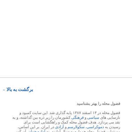
برگشت به بالا
فضول محله را بهتر بشناسید
فضول محله در ۱۳ اسفند ۱۳۸۷ پایه گذاری شد. این سایت کمبود و
نارسایی های
سیاسی
و
فرهنگی
کشورمان را زیر ذره بین گذاشته، و به
نقد می پردازد. هدف فضول محله کمک و راهگشایی است برای
رسیدن به
دموکراسی
،
سکولارسم
و
آزادی
در ایران. بر این اساس،
مسئولین فضول محله همواره به دنبال آوازند، نه
آوازه خوان
. آن کس