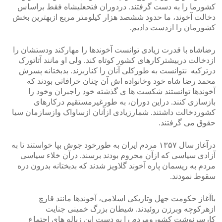
کشورما را به دست گرفتند. دردوران فتحعلیشاه فقط براساس
دخالت آخوند، ما حدود ششصد هزار کیلومتر مربع ازبهترین بخش
کشورمان را ازدست دادیم.
رضاشاه با قدرت زیادی توانست آخوندها را مهارکند ودستشان را
ازدخالت دربیشترکارهای کشور کوتاه کند. ولی او مانند آتاتورک
درترکیه نتوانست به طورکلی آنان را کناربزند. بدبختانه پسرش
محمد رضا شاه خود وخانواده اش آن چنان خرافاتی بودند که
آخوندها توانستند شکست ها ی گذشته خود راجبران وخود را
بازسازی کنند. دراین دوران، به طورغیرمستقیم درکارهای
کشوردخالت داشتند. شمارزیادی ازآنان ازساواک وازسازمان سیا
حقوق می گرفتند.
درآغاز سال ۱۳۵۷ مردم ایران به طورخود جوش بپا خواستند تا به
آزادی سیاسی که ازآن محروم بودند برسند. درآن خلاء سیاسی
مردم به ریسمان پاره آخوند گلاویز شدند که بدبختانه بدرون دره
سقوط نمودند.
باآغاز حکومت جهل وتاریکی اسلامی، آخوندها مانند قارچ
ازهرکوچه وبرزن روئیدند. شیطان بزرگ خمینی جنایت
کارسرنوشت کشورومردم را به دست این زباله های اجتماع