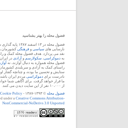
فضول محله را بهتر بشناسید
فضول محله در ۱۳ اسفند
نارسایی های
سیاسی
و
فرهنگی
کشورمان را 
نقد می پردازد. هدف فضول محله کمک و ر
به
دموکراسی
،
سکولارسم
و
آزادی
در ایران
فضول محله همواره به دنبال آوازند، نه
آواز
راستای کمک به آزادی و سربلندی کشورمان
ستایش و تحسین ما بوده، و چنانچه گفتار او
نادرست برای
دموکراسی
مردم ایران باشد، 
ما قرار خواهد گرفت. برای آگاهی شما خوان
از ۱۰،۰۰۰ نفر از این سایت دیدن می کنند.
فضول محله
© ۱۳۹۳-۱۳۸۷ -
Cookie Policy
ed under a
Creative Commons Attribution-
NonCommercial-NoDerivs 3.0 Unported