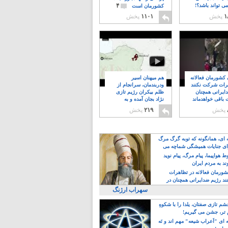
۴
ی تواند باشد؟!
کشورمان است
۱
پخش
۱۱۰۱
پخش
ن کشورمان فعالانه
هم میهنان اسیر
رات شرکت نکنند
ودربندمان، سرانجام از
ایرانی همچنان
ظلم بیکران رژیم تازی
 باقی خواهدماند
نژاد بجان آمده و به
۸
خبابانها ریختند
پخش
۲۱۹
پخش
ه ای، همانگونه که توبه گرگ مرگ
ی جنایات همیشگی شماچه می
!
 هواپیما، پیام مرگ، پیام نوید
د به مردم ایران
کشورمان فعالانه در تظاهرات
د رژیم ضدایرانی همچنان در
 خواهدماند
سهراب ارژنگ
م تازی صفتان، یلدا را با شکوهِ
 تر، جشن می گیریم!
 ای "اَعراب شیعه" مهم اند و نَه