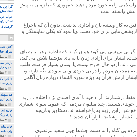
اسلامی را به خورد مردم دهید. جمهوری که با زمان به پیش
گزارش تصو
افغانستان 
خواب خوش و
امکان پذی
 به کار وپیشه نان و آبداری نداشت، بدون آن که باچراغ
گوشت قرم
روشغل هایی برای خود دست وپا نمود که بکلی شایستگی و
آقای خامن
گر بی بی سی می گوید همان گونه که فاطمه زهرا پا به پای
سزای جنای
۸ نظر و ۱۸۰ پخش
ایشان برای آزادی زنان پا به پای نی‍زشما تلاش می کند،
بازهم سقو
می داند، ازدو حال خارج نیست یا ایشان بسیار فرصت طلب
به مردم ای
 همانند ۱۴۰۰ سال گذشته همچنان مردم را در بی خردی و بی سوادی نگه دارد، ویا
۴ نظر و ۹۷ پخش
ایشان ازمتن قرآن به ویژه سوره النساء درباره زنان آگاهی
تا بانوان
رژیم ضدای
۸ نظر و ۸۹ پخش
هم میهنان
فقط درشمارش آراء خود با آقای احمدی نژاد اختلاف دارید
رژیم تازی 
ر آخوندی هستید، چند میلیون مردمی که عموما سوای شماری
۸ نظر و ۲۱۹ پخش
ع شر ازاین رژیم به پا خواسته اند، دستاویز وبازیچه
زلزله زدگا
کشتار، وشکنجه آزارآنان شدید.؟
۷ نظر و ۲۱۰ پخش
خاورمیانه
ردم بی گناه را به دست جلادها چون سعید مرتضوی
ولی فقیه د
۶ نظر و ۱۵۷ پخش
که مردم وکشورمارا به بیراهه کشاند وبه مردم و کشورمان