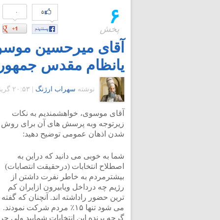
۶
۰
۵
پخش
آقای میرحسین موسوی
یانظام مقدس جمهوری
نوشته
سهراب ارژنگ
|
۲۰:۵۳ گرينويچ - جمعه ۵ تیر ۱۳۸۸
آقای موسوی، خواهشمندیم به نکات
زیرتوجه وبه پرسش های آن برای روش
شدن اذهان عمومی توضیح دهید:
شما به خوبی می دانید که دراین به
اصطلاح انتخابات (درحقیقت انتصابات)
بیشترمردم به خاطر نفرت داشتن از
رژیم چه درداخل ویابیرون ازایران کم
ترین حضور راداشته اند. آنچنان که گفته
می شود تنها ۱۵٪ مردم شرکت نمودند.
گرچه برنده این انتخابات شمایید ولی چرا