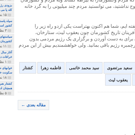
نداشتید، می توانستید مردم چند میلیونی را به گرد خانه
بزودی رژی
کله پا می
۱۵ نظر و ۳۲۷ پخش
سپاه پاسد
ه ایم، شما هم اکنون بهتراست یکی ازدو راه زیر را
کشور اس
۳ نظر و ۱۶۲ پخش
ه آفرینان تاریخ کشورمان چون یعقوب لیث، ستارخان،
سیاستهای 
ان برای به دست آوردن و برگزاری یک رژیم مردمی بدون
کشورمان 
رچمبره رژیم باقی بمانید. ولی خواهشمندیم بیش از این مردم
۱۱ نظر و ۳۱۵ پخش
آغاز سال 
خرافات دی
۱ نظر و ۷۴ پخش
سعید مرتضوی
سید محمد خاتمی
فاطمه زهرا
کشتار
خوابهای ط
سکونت خو
۱۸ نظر و ۸۹۷ پخش
یعقوب لیث
کشتار هم م
همچنان ادا
۵ نظر و ۲۵۹ پخش
مقاله بعدی ←