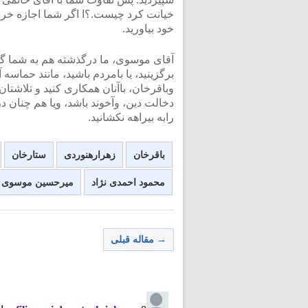
خیانت کرد چیست.؟ا اگر شما اجازه خروج 
خود بیاورید.
آقای موسوی، ما درگذشته هم به شما گفت
برگزینید، یا بامردم باشید، مانند حماس
وباقرخان، باآنان همکاری کنید و تلاشت
دخالت دین، وآخوند باشد، ویا هم چنان د
رابه بیراهه نکشانید.
باقرخان
زهرارهنوردی
ستارخان
محمود احمدی نژاد
میرحسین موسوی
→ مقاله قبلی