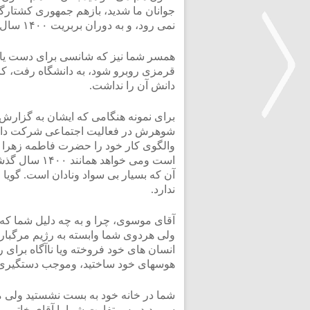
جوانان ما شدید، بازهم جمهوری کشتارگر
نمی رود، و به دوران بربریت ۱۴۰۰ سال پیش وابسته است.
همسر شما نیز که شانسی برای دست یافتن
قرمزی روبرو شود، به دانشگاه رفت، کا
دانش آن را نداشت.
برای نمونه هنگامی که ایشان به گزارش 
شوهرش در فعالیت اجتماعی شرکت داشت، 
والگوی کار خود را حضرت فاطمه زهرا 
<
است ومی خواهد
آن که بسیار بی سواد ونادان است. گویا 
ندارد.
آقای موسوی، چرا و به چه دلیل شما که 
ولی هردوی شما وابسته به رژیم مرگبا
انسان های خود فروخته ویا ناآگاه برای رف
هوسهای خود ساختید، وموجب دستگیری، 
شما در خانه خود به بست نشستید ولی م
سپیردید. پس تفاوت شما با آقای خاتمی 