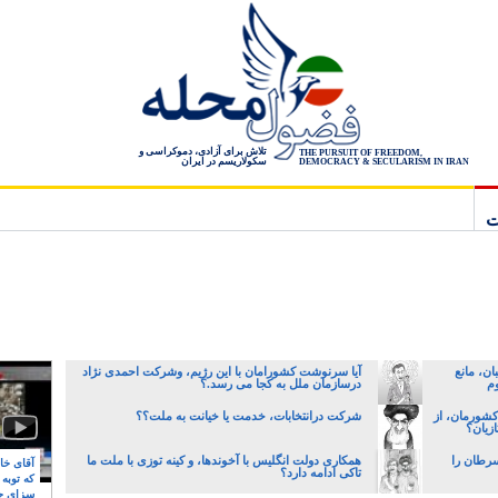
تلاش برای آزادی، دموکراسی و
THE PURSUIT OF FREEDOM,
سکولاریسم در ایران
DEMOCRACY & SECULARISM IN IRAN
ت
ن، مانع
آیا سرنوشت کشورامان با این رژیم، وشرکت احمدی نژاد
وم
درسازمان ملل به کجا می رسد.؟
کشورمان، از
شرکت درانتخابات، خدمت یا خیانت به ملت؟؟
زیان؟
سرطان را
همکاری دولت انگلیس با آخوندها، و کینه توزی با ملت ما
آقای خام
تاکی ادامه دارد؟
که توبه
سزای ج