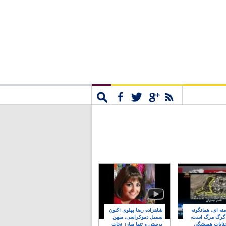
مشترک
جستجو
نه ای، همانگونه
شاهزاده رضا پهلوی اکنون
 گرگ مرگ است،
سمبل دموکراسی، میهن
نایات همیشگی
پرستی و تنها مبارز نجات