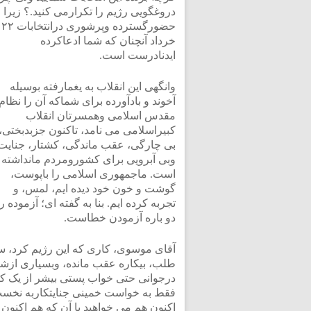
دروغگویی رژیم را تکرارمی کنید.؟ زیرا
حضورگسترده وپرشوری درانتخابات ۲۲
خرداد آنچنان که شما ادعاکرده
ایدنادرست است.
وانگهی این انقلاب به یغمارفته بوسیله
آخوند و بادآورده برای شماکه آن را نظام
مقدس اسلامی وهمسرتان انقلاب
کبیراسلامی می نامد، تاکنون جزبدبختی،
بی چارگی، عقب ماندگی، کشتار، جنایت
وبی آبرویی برای کشورومردم مانداشته
است. ماجمهوری اسلامی را باپوست،
گوشت و خون خود دیده ایم، لمس، و
تجربه کرده ایم. بنا به گفته ای؛ آزموده را
دو باره آزمودن خطاست.
آقای موسوی، کاری که این رژیم کرد، 
طلب، بیکاره عقب مانده، وبسیاری ازشار
درجوانی حتی خواب پستی بیشر از یک کا
فقط به خواست خمینی جنایتکاربه نخست 
اکنون هم می خواهید با آن که هم اکنون