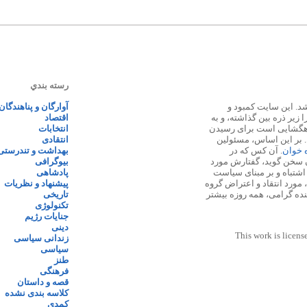
رسته بندي
 ۱۳۸۷ پایه گذاری شد. این سایت کمبود و
آوارگان و پناهندگان
زیر ذره بین گذاشته، و به
اقتصاد
اهگشایی است برای رسیدن
انتخابات
. بر این اساس، مسئولین
انتقادی
ه خوان
. آن کس که در
بهداشت و تندرستی
 سخن گوید، گفتارش مورد
بیوگرافی
 اشتباه و بر مبنای سیاست
پادشاهی
مورد انتقاد و اعتراض گروه
پیشنهاد و نظریات
نده گرامی، همه روزه بیشتر
تاریخی
تکنولوژی
جنایات رژیم
دینی
This work is licens
زندانی سیاسی
سیاسی
طنز
فرهنگی
قصه و داستان
کلاسه بندی نشده
کمدی