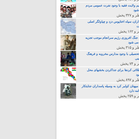
م ولایت فقیه با وجود نفرت عمومی مردم
 شود
اران، سپاه اختاپوس دزد و چپاولگر اصلی
ت
جنگ افروزی رژیم سرانجام موجب تجزیه
می شود
تحصیلی با وجود مدارس مخروبه و فرهنگ
نی
لائی کردها برای جداکردن بخشهای محل
د
یهنان کولبر کرد به وسیله پاسداران جنایتکار
مه دارد