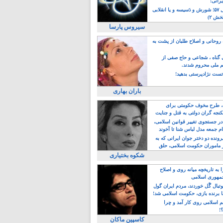
یرانی!
رویداد سال ۵۷؛ شورش و دَسیسه و یا انقلابی
خش ۲)
سیروس پارسا
روحانی و اصلاح طلبان از پشت به
ی گناه ، شجاعی و حاج صفی از
یم ملی محروم شدند.
ست نژادپرستی بدهید!
باران بهاری
طرح مخوف حکومتی برای
جه گران دولتی به قتل و جنایت
در جستجوی تغییر قوانین اسلامی،
ام جمعه مدل لباس شنا تا آخوند
مجنسگرا!
رونده دو دختر جوان ایرانی که به
 ماموران حکومت اسلامی، حلق
شکوه بختیاری
 به تاریخچه میانه روی و اصلاح
مهوری اسلامی
وتبال گًل خوردند، مردم ایران گول
ا برنده بازی، حکومت اسلامی شد!
م اسلامی روی کار آمد و چرا
؟!
کاسپین ماکان