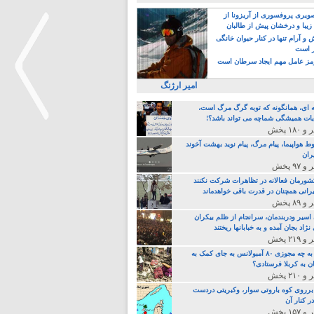
یری پروفسوری از آریزونا از
زیبا و درخشان پیش از طالبان
 آرام تنها در کنار حیوان خانگی
ر است
ز عامل مهم ایجاد سرطان است
امیر ارژنگ
ه ای، همانگونه که توبه گرگ مرگ است،
ات همیشگی شماچه می تواند باشد؟!
ط هواپیما، پیام مرگ، پیام نوید بهشت آخوند
>
ران
 کشورمان فعالانه در تظاهرات شرکت نکنند
رانی همچنان در قدرت باقی خواهدماند
 اسیر ودربندمان، سرانجام از ظلم بیکران
نژاد بجان آمده و به خبابانها ریختند
خامنه ای، به چه مجوزی ۸۰ آمبولانس به جای کمک به
ن به کربلا فرستادی؟
 برروی کوه باروتی سوار، وکبریتی دردست
ر کنار آن