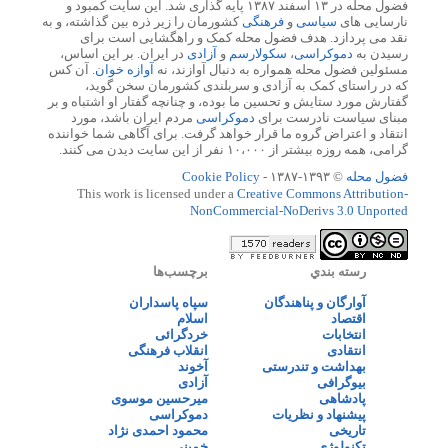
فضول محله در ۱۳ اسفند ۱۳۸۷ پایه گذاری شد. این سایت کمبود و
نارسایی های
سیاسی
و
فرهنگی
کشورمان را زیر ذره بین گذاشته، و به
نقد می پردازد. هدف فضول محله کمک و راهگشایی است برای
رسیدن به
دموکراسی
،
سکولارسم
و
آزادی
در ایران. بر این اساس،
مسئولین فضول محله همواره به دنبال آوازند، نه
آوازه خوان
. آن کس
که در راستای کمک به آزادی و سربلندی کشورمان سخن گوید،
گفتارش مورد ستایش و تحسین ما بوده، و چنانچه گفتار او اشتباه و بر
مبنای سیاست نادرست برای
دموکراسی
مردم ایران باشد، مورد
انتقاد و اعتراض گروه ما قرار خواهد گرفت. برای آگاهی شما خواننده
گرامی، همه روزه بیشتر از ۱۰،۰۰۰ نفر از این سایت دیدن می کنند.
فضول محله
© ۱۳۹۳-۱۳۸۷ -
Cookie Policy
This work is licensed under a
Creative Commons Attribution-
NonCommercial-NoDerivs 3.0 Unported
رسته بندي
برچسب‌ها
آوارگان و پناهندگان
سپاه پاسداران
اقتصاد
اسلام
انتخابات
خردگرائی
انتقادی
انقلاب فرهنگی
بهداشت و تندرستی
آخوند
بیوگرافی
آزادی
پادشاهی
میرحسین موسوی
پیشنهاد و نظریات
دموکراسی
تاریخی
محمود احمدی نژاد
تکنولوژی
خمینی