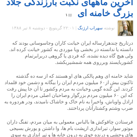
آخرین ماههای نکبت بارزندگی جلاد
بزرگ خامنه ای
۱
نوشته
سهراب ارژنگ
|
۲۲:۰۱ گرينويچ - دوشنبه ۸ تیر ۱۳۸۸
درتاریخ چندهزارساله ایران خیانت کاران وجاسوسانی بودند که
دانسته یا ندانسته در بخشی ویا موردی به کشور خیانت کرده اند.
ولی هیچ گاه دیده نشده، که فردی یا گروهی دربرابرتمام
کشوربایستد وبرروی همه شمشیربکشد.
شاید خامنه ای وهم پالکی های او هستند که از سه ده گذشته
تاکنون بیش از۶۰ میلیون مردم ایران را بیگانه و دشمن خود قلمداد
کردند. این گنده گویی وخیانت به مردم وکشور تا آن جا پیش رفت
که این ۶۰ میلیون مردم بزرگوار وصاحبان اصلی مردم ایران را
اراذل واوباش، واخیرا به نام خاک و خاشاک نامیدند، ودر هردوره به
ضرب وشتم وکشتارآنان پرداختند.
فرستادن چاقوکش ها بالباس معمولی به میان مردم، تفنگ داران
موتور سوار، تیراندازی ازپشت بام ها، وا داشتن و یورش بسیجی
های وحشی و درنده خوی به درون خانه ها و تیر اندازی به سوی