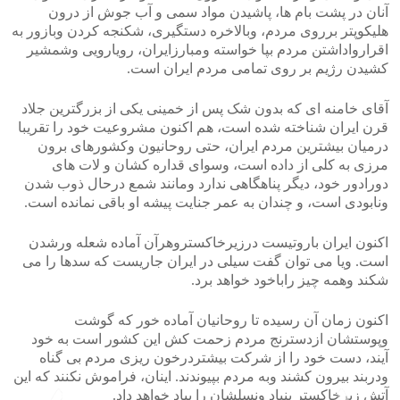
آنان در پشت بام ها، پاشیدن مواد سمی و آب جوش از درون
هلیکوپتر برروی مردم، وبالاخره دستگیری، شکنجه کردن وبازور به
اقرارواداشتن مردم بپا خواسته ومبارزایران، رویارویی وشمشیر
کشیدن رژیم بر روی تمامی مردم ایران است.
آقای خامنه ای که بدون شک پس از خمینی یکی از بزرگترین جلاد
قرن ایران شناخته شده است، هم اکنون مشروعیت خود را تقریبا
درمیان بیشترین مردم ایران، حتی روحانیون وکشورهای برون
مرزی به کلی از داده است، وسوای قداره کشان و لات های
دورادور خود، دیگر پناهگاهی ندارد ومانند شمع درحال ذوب شدن
ونابودی است، و چندان به عمر جنایت پیشه او باقی نمانده است.
اکنون ایران باروتیست درزیرخاکستروهرآن آماده شعله ورشدن
است. ویا می توان گفت سیلی در ایران جاریست که سدها را می
شکند وهمه چیز راباخود خواهد برد.
اکنون زمان آن رسیده تا روحانیان آماده خور که گوشت
وپوستشان ازدسترنج مردم زحمت کش این کشور است به خود
آیند، دست خود را از شرکت بیشتردرخون ریزی مردم بی گناه
ودربند بیرون کشند وبه مردم بپیوندند. اینان، فراموش نکنند که این
آتش زیرخاکستر بنیاد ونسلشان را بباد خواهد داد.