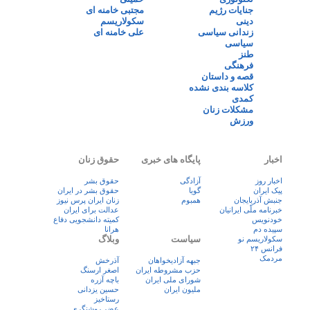
جنایات رژیم
مجتبی خامنه ای
دینی
سکولاریسم
زندانی سیاسی
علی خامنه ای
سیاسی
طنز
فرهنگی
قصه و داستان
کلاسه بندی نشده
کمدی
مشکلات زنان
ورزش
اخبار
پایگاه های خبری
حقوق زنان
اخبار روز
آزادگی
حقوق بشر
پيک ايران
گویا
حقوق بشر در ایران
جنبش آذربایجان
همبوم
زنان ايران پرس نيوز
خبرنامه ملّی ایرانیان
عدالت برای ایران
خودنویس
کمیته دانشجویی دفاع
سپیده دم
هرانا
سیاست
وبلاگ
سکولاریسم نو
فرانس ۲۴
مردمک
جبهه آزادیخواهان
آذرخش
حزب مشروطه ایران
اصغر ارسنگ
شورای ملی ایران
باچه آزره
ملیون ایران
حسین یزدانی
رستاخیز
عضر روشنگری