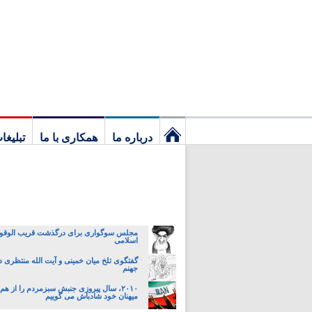
درباره ما
همکاری با ما
تبلیغا
نخستین
برگ
مجلس سوگواری برای درگذشت قریب الوقو
اسلامی
گفتگوی تلخ میان خمینی و آیت الله منتظری در 
جهنم
۲۰۱۰، سال پیروزی جنبش سبزمردم را از هم
میهنان خود شادباش می گوییم