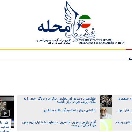
تلاش برای آزادی، دموکراسی و
THE PURSUIT OF FREEDOM,
سکولاریسم در ایران
DEMOCRACY & SECULARISM IN IRAN
ت
ع جمهوری
چاپلوسان و مزدوران مجلس، نوکری و بردگی خود را به
ملای روضه خوان ابراز داشتند
کنار دیوار
کنکاشی درباره اعلامیه آیت الله منتظری
 اکنون به هم
آقای رئیس جمهور، ماامروز به حمایت شما نیازداریم چون
آقای خام
فردا خیلی دیراست
که توبه
سزای ج