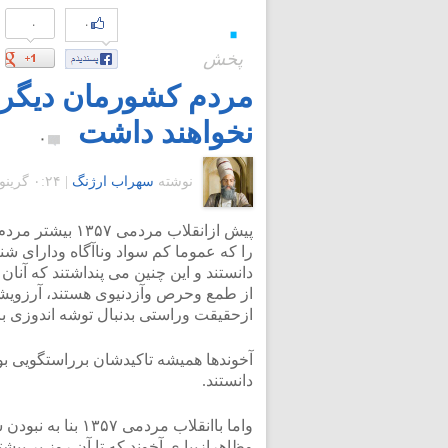
۰
۰
۰
پخش
مردم کشورمان دیگر ب
نخواهند داشت
۰
نوشته
سهراب ارژنگ
|
۰:۲۴ گرينويچ - جمعه ۱۲ تیر ۱۳۸۸
پیش ازانقلاب مر
را که عموما کم سواد وناآگاه ودارای ش
دانستند و این چنین می پنداشتند که آنا
از طمع وحرص وآزدنیوی هستند، آرزویشان
ازحقیقت وراستی بدنبال توشه اندوزی بر
آخوندها همیشه تاکیدشان برراستگویی بود
دانستند.
واما باانقلاب مرد
وظاهرازیبا ی آخوند که تا آن روز بر بیشت