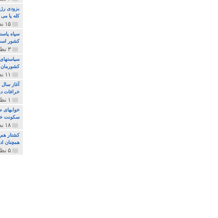
بزودی رژی
کله پا می
۱۵ نظر و ۳۲۷ پخش
سپاه پاسد
کشور اس
۳ نظر و ۱۶۲ پخش
سیاستهای 
کشورمان 
۱۱ نظر و ۳۱۵ پخش
آغاز سال 
خرافات دی
۱ نظر و ۷۴ پخش
خوابهای ط
سکونت خو
۱۸ نظر و ۸۹۷ پخش
کشتار هم م
همچنان ادا
۵ نظر و ۲۵۹ پخش