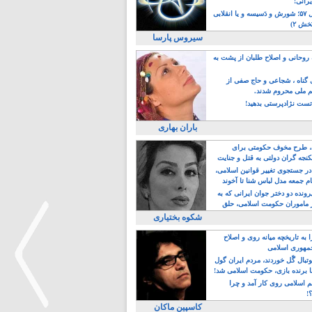
یرانی!
رویداد سال ۵۷؛ شورش و دَسیسه و یا انقلابی
خش ۲)
سیروس پارسا
روحانی و اصلاح طلبان از پشت به
ی گناه ، شجاعی و حاج صفی از
یم ملی محروم شدند.
ست نژادپرستی بدهید!
باران بهاری
طرح مخوف حکومتی برای
جه گران دولتی به قتل و جنایت
در جستجوی تغییر قوانین اسلامی،
ام جمعه مدل لباس شنا تا آخوند
مجنسگرا!
رونده دو دختر جوان ایرانی که به
 ماموران حکومت اسلامی، حلق
شکوه بختیاری
 به تاریخچه میانه روی و اصلاح
مهوری اسلامی
وتبال گًل خوردند، مردم ایران گول
ا برنده بازی، حکومت اسلامی شد!
م اسلامی روی کار آمد و چرا
؟!
کاسپین ماکان