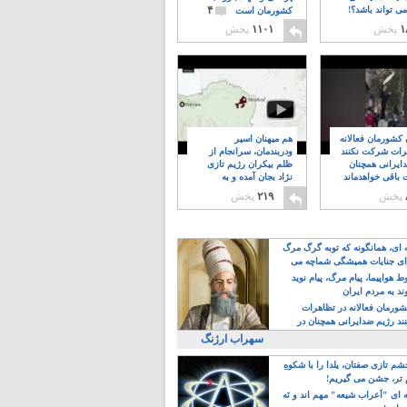
۴
ی تواند باشد؟!
کشورمان است
۱
پخش
۱۱۰۱
پخش
ن کشورمان فعالانه
هم میهنان اسیر
رات شرکت نکنند
ودربندمان، سرانجام از
ایرانی همچنان
ظلم بیکران رژیم تازی
 باقی خواهدماند
نژاد بجان آمده و به
۸
خبابانها ریختند
پخش
۲۱۹
پخش
ه ای، همانگونه که توبه گرگ مرگ
ی جنایات همیشگی شماچه می
!
 هواپیما، پیام مرگ، پیام نوید
د به مردم ایران
کشورمان فعالانه در تظاهرات
د رژیم ضدایرانی همچنان در
 خواهدماند
سهراب ارژنگ
م تازی صفتان، یلدا را با شکوهِ
 تر، جشن می گیریم!
 ای "اَعراب شیعه" مهم اند و نَه