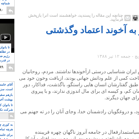
شماچه م
۸
۸۰
چنانچه این مقاله را پسندید، خواهشمند است آنرا بازپخش
فرمایید.
ه آخوند اعتماد وگذشتی
تا بانوا
در تظاه
رژیم ضد
در قدرت
۸
۸۹
دمی ۱۳۵۷ بیشتر مردم ایران شناسایی درستی ازآخوندها نداشتند. مردم، روحانیان
ناخت کمی از علم ودانش جهانی بودند، ازبافت وخون خود می
ن طبق گفتارشان انسان هایی راستگو، باگذشت، فداکار، دور
آقای خامن
است، سزا
 کم، و کیسه ای برای مال اندوزی ندارند، و با پیروی
تواند باشد؟
بازهم سقوط
ای جهان دیگرند.
بهشت آخون
تا بانوان 
شرکت نکنن
، و دروغگویان رادشمنان خدا، وجای آنان را در ته جهنم می
قدرت باقی
به کوری چش
هرچه تمام
می ۱۳۵۷ بنا به نبودن سیاستمدارفعال در جامعه آنروز ناگهان چهره فریبنده
برای خامنه
ر مردم ناشناخته و پوشیده بود، ازپرده بیرون افتاد و آشکار