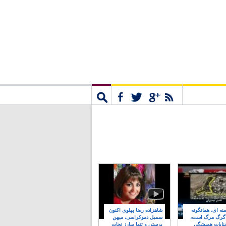
مشترک
جستجو
نه ای، همانگونه
شاهزاده رضا پهلوی اکنون
 گرگ مرگ است،
سمبل دموکراسی، میهن
نایات همیشگی
پرستی و تنها مبارز نجات