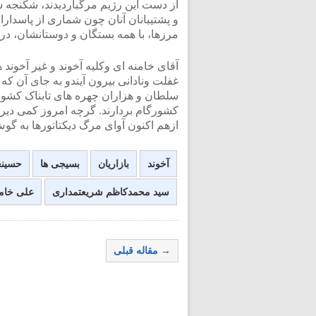
از دست این رژیم مرگباردیدند، شکنجه شدن
و پشتیبانان آنان چون شماری از پاسدارا
<
مرزها، با همه بستگان و دوستانشان، در ه
آقای خامنه ای وکلیه آخوند و غیر آخوند ه
غفلت ونادانی بیرون آیندو به جای آن که 
سلطان و هزاران چهره های تابناک کشورم
کشورگام بردارند. گرچه امروز کمی دیراس
ازهم اکنون آوای مرگ دیکتاتورها به گ
آخوند
بازاریان
بسیجی ها
حسینع
سید محمد‌کاظم شریعتمداری
علی خامن
→ مقاله قبلی