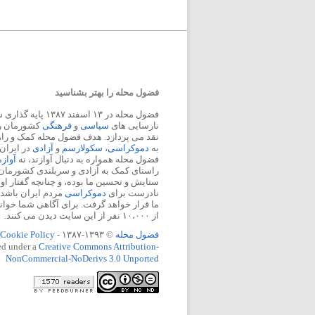
فضول محله را بهتر بشناسید
فضول محله در ۱۳ اسفند
نارسایی های
سیاسی
و
فرهنگی
کشورمان را 
نقد می پردازد. هدف فضول محله کمک و ر
به
دموکراسی
،
سکولارسم
و
آزادی
در ایران
فضول محله همواره به دنبال آوازند، نه
آواز
راستای کمک به آزادی و سربلندی کشورمان
ستایش و تحسین ما بوده، و چنانچه گفتار او
نادرست برای
دموکراسی
مردم ایران باشد، 
ما قرار خواهد گرفت. برای آگاهی شما خوان
از ۱۰،۰۰۰ نفر از این سایت دیدن می کنند.
فضول محله
© ۱۳۹۳-۱۳۸۷ -
Cookie Policy
ed under a
Creative Commons Attribution-
NonCommercial-NoDerivs 3.0 Unported