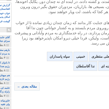
د، و کشته دادند، در آینده ای نه چندان دور، یکایک آخوندها،
گزارش تصو
ن، بسیجی ها، بازاریان، مزدوران حقوق بگیر درون وبرون
افغانستان 
ر کجا که باشند، لت وپار خواهند نمود.
خواب خوش و
امکان پذی
گوشت قرم
ای جنایت کار بدانند که زمان چندان زیادی نمانده تا از خواب
روبروی مردم بایستند و به کشتار جوانانی چون ندا آقا
ان پردازند، در راه خدمتگذاری به مردم وآبادانی و پیشرفت
ت، ولیکن، فردا خیلی دیرو امکان ناپذیرخواهد بود زیرا
آقای خامن
سزای جنای
وش می رسد.
۸ نظر و ۱۸۰ پخش
بازهم سقو
به مردم ای
لی منتظری
خمینی
سپاه پاسداران
۴ نظر و ۹۷ پخش
تا بانوان
ه ای
ندا آقاسلطان
رژیم ضدای
۸ نظر و ۸۹ پخش
هم میهنان
رژیم تازی 
۸ نظر و ۲۱۹ پخش
مقاله بعدی ←
زلزله زدگا
۷ نظر و ۲۱۰ پخش
خاورمیانه
ولی فقیه د
۶ نظر و ۱۵۷ پخش