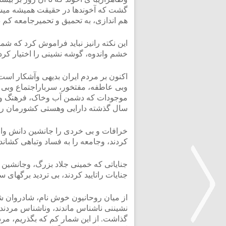
گشت که آخوندها در حقیقت همیشه میشی
هم اندازی، به تحمیق و تحمیرجامعه کم د
این نکته رانیز نباید فراموش کرد که ش
خشم واندوه، گوشه نشینی را اختیار کردند
اکنون بر مردم ایران بدیهی وآشکار اس
وبی عاطفه، مفتخور، سرباراجتماع وبی 
موجودات که دشمن آب وخاک، فرهنگ ودا
سال گذشته دارایی وهستی کشورمان را به
خرافات و بی خردی را جانشین دانش وا
کردند، وجامعه را به فساد وتباهی کشاندن
جنایاتی که خمینی جلاد بزرگ، وجانشین ج
جنایات راتایید کردند، بی تردید برگهای 
از میان روحانیون خوش نام، شادروان ش
نشیننی ناشناس ماندند، وناشناس مردند،
گذاشت. از این شمار کم که بگذریم، م