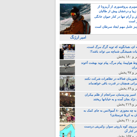
یری پروفسوری از آریزونا از
>
زیبا و درخشان پیش از طالبان
 آرام تنها در کنار حیوان خانگی
ر است
ز عامل مهم ایجاد سرطان است
امیر ارژنگ
ه ای، همانگونه که توبه گرگ مرگ است،
ات همیشگی شماچه می تواند باشد؟!
ط هواپیما، پیام مرگ، پیام نوید بهشت آخوند
ران
 کشورمان فعالانه در تظاهرات شرکت نکنند
رانی همچنان در قدرت باقی خواهدماند
 اسیر ودربندمان، سرانجام از ظلم بیکران
نژاد بجان آمده و به خبابانها ریختند
خامنه ای، به چه مجوزی ۸۰ آمبولانس به جای کمک به
ن به کربلا فرستادی؟
 برروی کوه باروتی سوار، وکبریتی دردست
ر کنار آن