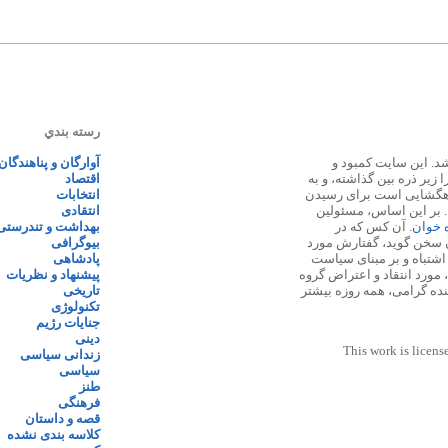
رسته بندي
 ۱۳۸۷ پایه گذاری شد. این سایت کمبود و
آوارگان و پناهندگان
زیر ذره بین گذاشته، و به
اقتصاد
اهگشایی است برای رسیدن
انتخابات
. بر این اساس، مسئولین
انتقادی
ه خوان
. آن کس که در
بهداشت و تندرستی
 سخن گوید، گفتارش مورد
بیوگرافی
 اشتباه و بر مبنای سیاست
پادشاهی
مورد انتقاد و اعتراض گروه
پیشنهاد و نظریات
نده گرامی، همه روزه بیشتر
تاریخی
تکنولوژی
جنایات رژیم
دینی
This work is licens
زندانی سیاسی
سیاسی
طنز
فرهنگی
قصه و داستان
کلاسه بندی نشده