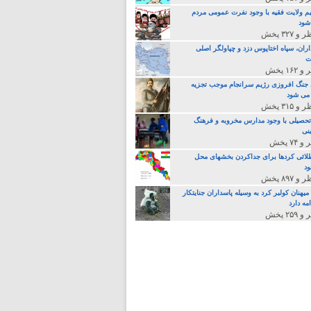
م ولایت فقیه با وجود نفرت عمومی مردم
 شود
اران، سپاه اختاپوس دزد و چپاولگر اصلی
ت
جنگ افروزی رژیم سرانجام موجب تجزیه
می شود
تحصیلی با وجود مدارس مخروبه و فرهنگ
نی
لائی کردها برای جداکردن بخشهای محل
د
یهنان کولبر کرد به وسیله پاسداران جنایتکار
مه دارد