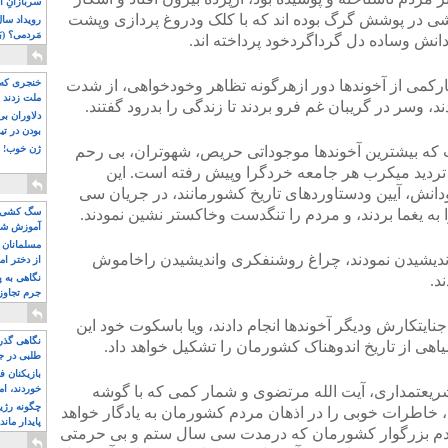
سربازانِ ا
 در پوشش گرگ بوده اند که با کلک ودروغ پردازی وپشت
مَردمی؟ (بَ
انش وساده دل گرداگردخود پرداخته اند.
مارکمی از آخوندها دور ازهرگونه تظاهر وخودخواهی، از شدت
خنجری که 
ملت زدند
، وسر در گریبان غم فرو بردند تا زندگی را بدرود گفتند.
دلاوران ب
بودن در ت
ت که بیشترین آخوندها موجوداتی حریص، شهوتران، بی رحم
ژن خوب! ت
تردید میکرب هر جامعه خردگرا وپیش رفته است. این
نش، آیین ودستاوردهای تاریخ کشورمانند، در جریان سی
 یغما بردند، و مردم را تنگدست وخاکستر نشین نمودند.
سگ کشی، 
آموزش شکن
بیشتر
مسلمانان 
ندیشیدن نمودند، چراغ روشنفکری واندیشیدن راخاموش
از دختر ام
مسلمان ه
د.
نگاهی به پ
جرم تجاوز
آویز شدند!
نایتکارش ودیگر آخوندها انجام دادند، ویا باسکوت خود این
نگاهی گذرا
سیاهی از تاریخ اندوهناک کشورمان را تشکیل خواهد داد.
طلبی در ج
بازیکنان ف
ریعتمداری، آیت الله مرتضوی و شمار کمی که با گوشه
خوردند، ام
چگونه رژی
 خاطرات خوبی را در اذهان مردم کشورمان به یادگار خواهد
پایدار ماند
ردم بزرگوار کشورمان که درمدت سی سال ستم و بی حرمتی