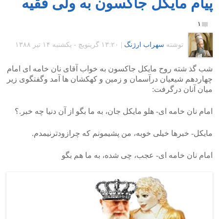
پیام مایکل جاکسون به ولی فقیه
۱
نوشته
سهراب ارژنگ
|
۱۳:۲۰ گرينويچ - یکشنبه ۱۴ تیر ۱۳۸۸
شب گذ شته روح مایکل جاکسون به خواب آقای نان خامه ای امام
چهاردهم شیعیان درآسمان و زمین و کهکشان ها آمد وگفتگوی زیر
میان آنان درگرفت:
امام نان خامه ای- هلو مایکل جان، به ما بگو از آن دنیا چه خبر.؟
مایکل- خبرها خیلی خوبه، من پشیمونم که چرازودترنیمدم.
امام نان خامه ای- عجب، چی شده، به ما هم بگو