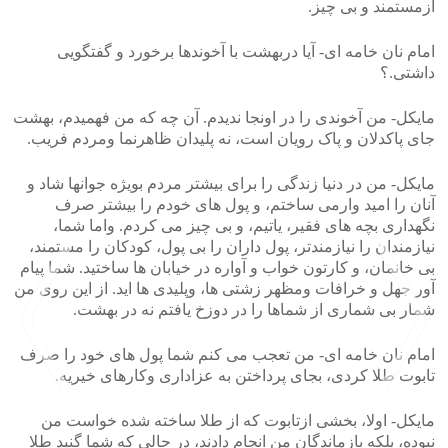
ازمستمند و بی چیز.
امام نان خامه ای- آیا دربهشت با آخوندها برخورد و گفتگویی
داشتی.؟
مایکل- من آخوندی را در اونجا ندیدم. آن چه که من فهمیدم، بهشت
جای پاکدلان و پاک رویان است، نه پلیدان ظاهرنما ومردم فریب.
مایکل- من در دنیا زندگی را برای بیشتر مردم بویژه جوانها شاد و
آنان را امید وارمی ساختم، و پول های خودم را بیشتر صرف
نگهداری بچه های فقیر، یاتیم، و بی چیز می کردم. واما شما،
نیازمندان را نیازمندتر، پول داران را بی پول، کودکان را مستمند،
بی خانمان، و کارتون خواب و آواره در خیابان ها ساختید. شما پیام
آور جهل و خرافات ومظهر زشتی ها، وپلیدی ها اید. از این روی من
شمار بی شماری از شماها را در دوزخ یافتم نه در بهشت.
امام نان خامه ای- من تعجب می کنم شما پول های خود را صرف
تابوت طلا کردی، بجای پرداختن به عزاداری وکارهای خیریه.
مایکل- اولا، بخشی ازتابوت که از طلا ساخته شده خواست من
>
<
نبوده، بلکه بازماندگان من انجام دادند، در حالی که شما گنبد طلا