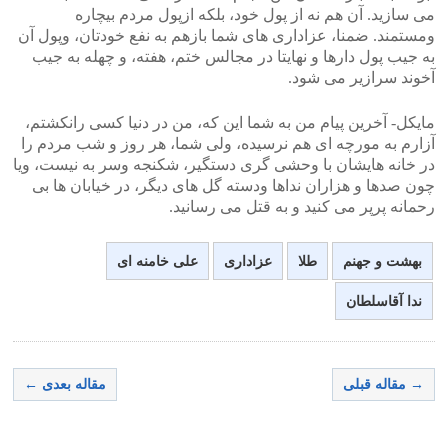
می سازید. آن هم نه از پول خود، بلکه ازپول مردم بیچاره
ومستمند. ضمنا، عزاداری های شما بازهم به نفع خودتان، وپول آن
به جیب پول دارها و نهایتا در مجالس ختم، هفته، و چهله به جیب
آخوند سرازیر می شود.
مایکل- آخرین پیام من به شما این که، من در دنیا کسی رانکشتم،
آزارم به مورچه ای هم نرسیده، ولی شما، هر روز و شب مردم را
در خانه هایشان با وحشی گری دستگیر، شکنجه وسر به نیست، ویا
چون صدها و هزاران نداها ودسته گل های دیگر، در خیابان ها بی
رحمانه پرپر می کنید و به قتل می رسانید.
بهشت و جهنم
طلا
عزاداری
علی خامنه ای
ندا آقاسلطان
→ مقاله قبلی
مقاله بعدی ←