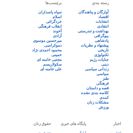
رسته بندي
برچسب‌ها
آوارگان و پناهندگان
سپاه پاسداران
اقتصاد
اسلام
انتخابات
خردگرائی
انتقادی
انقلاب فرهنگی
بهداشت و تندرستی
آخوند
بیوگرافی
آزادی
پادشاهی
میرحسین موسوی
پیشنهاد و نظریات
دموکراسی
تاریخی
محمود احمدی نژاد
تکنولوژی
خمینی
جنایات رژیم
مجتبی خامنه ای
دینی
سکولاریسم
زندانی سیاسی
علی خامنه ای
سیاسی
طنز
فرهنگی
قصه و داستان
کلاسه بندی نشده
کمدی
مشکلات زنان
ورزش
اخبار
پایگاه های خبری
حقوق زنان
اخبار روز
آزادگی
حقوق بشر