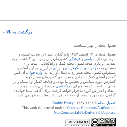
برگشت به بالا
فضول محله را بهتر بشناسید
فضول محله در ۱۳ اسفند ۱۳۸۷ پایه گذاری شد. این سایت کمبود و
نارسایی های
سیاسی
و
فرهنگی
کشورمان را زیر ذره بین گذاشته، و به
نقد می پردازد. هدف فضول محله کمک و راهگشایی است برای
رسیدن به
دموکراسی
،
سکولارسم
و
آزادی
در ایران. بر این اساس،
مسئولین فضول محله همواره به دنبال آوازند، نه
آوازه خوان
. آن کس
که در راستای کمک به آزادی و سربلندی کشورمان سخن گوید،
گفتارش مورد ستایش و تحسین ما بوده، و چنانچه گفتار او اشتباه و بر
مبنای سیاست نادرست برای
دموکراسی
مردم ایران باشد، مورد
انتقاد و اعتراض گروه ما قرار خواهد گرفت. برای آگاهی شما خواننده
گرامی، همه روزه بیشتر از ۱۰،۰۰۰ نفر از این سایت دیدن می کنند.
فضول محله
© ۱۳۹۳-۱۳۸۷ -
Cookie Policy
This work is licensed under a
Creative Commons Attribution-
NonCommercial-NoDerivs 3.0 Unported