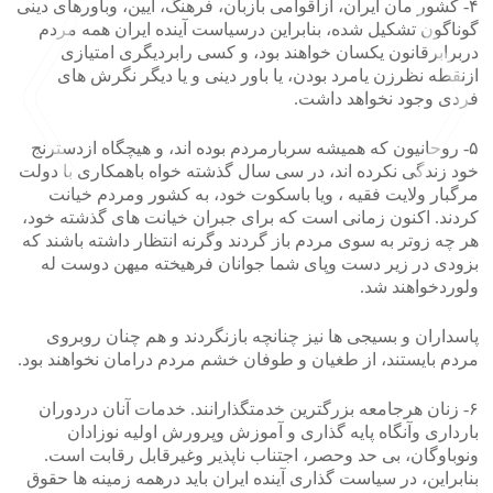
۴- کشور مان ایران، ازاقوامی بازبان، فرهنگ، آیین، وباورهای دینی
گوناگون تشکیل شده، بنابراین درسیاست آینده ایران همه مردم
دربرابرقانون یکسان خواهند بود، و کسی رابردیگری امتیازی
ازنقطه نظرزن یامرد بودن، یا باور دینی و یا دیگر نگرش های
فردی وجود نخواهد داشت.
۵- روحانیون که همیشه سربارمردم بوده اند، و هیچگاه ازدسترنج
خود زندگی نکرده اند، در سی سال گذشته خواه باهمکاری با دولت
مرگبار ولایت فقیه ، ویا باسکوت خود، به کشور ومردم خیانت
کردند. اکنون زمانی است که برای جبران خیانت های گذشته خود،
>
<
هر چه زوتر به سوی مردم باز گردند وگرنه انتظار داشته باشند که
بزودی در زیر دست وپای شما جوانان فرهیخته میهن دوست له
ولوردخواهند شد.
پاسداران و بسیجی ها نیز چنانچه بازنگردند و هم چنان روبروی
مردم بایستند، از طغیان و طوفان خشم مردم درامان نخواهند بود.
۶- زنان هرجامعه بزرگترین خدمتگذارانند. خدمات آنان دردوران
بارداری وآنگاه پایه گذاری و آموزش وپرورش اولیه نوزادان
ونوباوگان، بی حد وحصر، اجتناب ناپذیر وغیرقابل رقابت است.
بنابراین، در سیاست گذاری آینده ایران باید درهمه زمینه ها حقوق