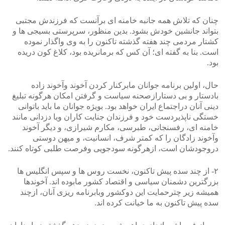
چنان که تلاش همه جانبه خامنه ای برآنست که فرزندش مجتبی
بتواند جانشین خودش بشود. بدین منظور، سرپرستی بسیجی ها و
کشتار مردمی چند هفته گذشته تاکنون را به وی واگذار نموده
است. بنا به گفته ای؛ آن کس که برمانریده بود، کلاغ کون دریده
بود.
حال، اولین برنامه جوانان مابرکنار کردن آخوند وآخوند زاده
بادستار و بی دستارازصحنه سیاست و گرفتن امکان هرگونه تبلیغ
دینی آنان دراجتماع ایران خواهد بود. بویژه جوانان ما باید باتوانی
خستگی ناپذیردست خود و فرزندان جنایت کاران ویا دزدانی مانند
خامنه ای، رفسنجانی، طبرسی، مکارم شیرازی، و دیگر آخوند
وآخوند زادگان را که کمتر شرف، انسانیت، و میهن دوستی
دروجودشان است، ازهرگونه سودجویی وفرصت طلبی کوتاه کنند.
۲- از چند سده پیش تاکنون، نخست روس ها و سپس انگلیس ها
بزرگترین دشمنان سیاسی و اقتصاد کشور مابوده اند. آخوندها
همیشه زیر چترحمایت این دوکشور وبابرنامه ریزی آنان، ازچند
سده پیش تاکنون به ما خیانت کرده اند.