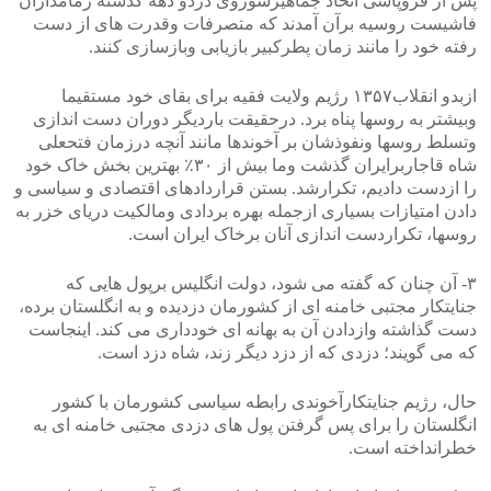
پس از فروپاشی اتحاد جماهیرشوروی دردو دهه گذشته زمامداران
فاشیست روسیه برآن آمدند که متصرفات وقدرت های از دست
رفته خود را مانند زمان پطرکبیر بازیابی وبازسازی کنند.
ازبدو انقلاب۱۳۵۷ رژیم ولایت فقیه برای بقای خود مستقیما
وبیشتر به روسها پناه برد. درحقیقت باردیگر دوران دست اندازی
وتسلط روسها ونفوذشان بر آخوندها مانند آنچه درزمان فتحعلی
شاه قاجاربرایران گذشت وما بیش از ۳۰٪ بهترین بخش خاک خود
را ازدست دادیم، تکرارشد. بستن قراردادهای اقتصادی و سیاسی و
دادن امتیازات بسیاری ازجمله بهره بردادی ومالکیت دریای خزر به
روسها، تکراردست اندازی آنان برخاک ایران است.
۳- آن چنان که گفته می شود، دولت انگلیس برپول هایی که
جنایتکار مجتبی خامنه ای از کشورمان دزدیده و به انگلستان برده،
دست گذاشته وازدادن آن به بهانه ای خودداری می کند. اینجاست
که می گویند؛ دزدی که از دزد دیگر زند، شاه دزد است.
حال، رژیم جنایتکارآخوندی رابطه سیاسی کشورمان با کشور
انگلستان را برای پس گرفتن پول های دزدی مجتبی خامنه ای به
خطرانداخته است.