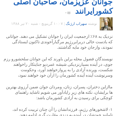
جوانان عزیزمان، صاحبان اصلی
کشورایرانند
۰
نوشته
سهراب ارژنگ
|
۱۰:۰۷ گرينويچ - شنبه ۲۰ تیر ۱۳۸۸
نزدیک به ۶۸٪ ازجمعیت ایران را جوانان تشکیل می دهند. جوانانی
که بادست خالی دربرابررژیم مرگبارآخوندی تاکنون ایستادگی
نمودند، وازجان خود مایه گذاشتند.
نویسندگان فضول محله براین باورند که این جوانان سلحشورو رزم
جوی، در آینده بسیارنزدیکی شیشه عمردیو جنایتکار راخواهند
شکست، وپرنده آزادی را به پروازخواهند آورد، وحکومت
وسرنوشت آینده آینده کشورمان را ازآن خود خواهند نمود،
ماازاین دختران، پسران، زنان، ومردان جوان ضمن آرزوی بهترین
ها برایشان، نکته های زیر رایادآور می شویم تاشاید راهنمای
کوچکی برای رسیدن به آزادی کشورمان باشد:
۱- لاشخورهای رژیم، فرزندانشان را آن چنان تربیت کرده اند،
تامانند خودشان در آینده به دزدی وغارت گری ادامه دهند.