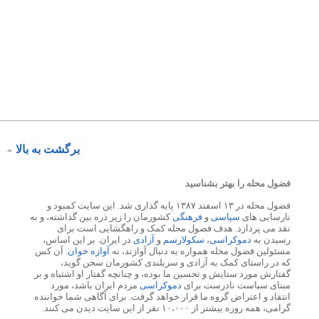
برگشت به بالا
فضول محله را بهتر بشناسید
فضول محله در ۱۳ اسفند ۱۳۸۷ پایه گذاری شد. این سایت کمبود و
نارسایی های
سیاسی
و
فرهنگی
کشورمان را زیر ذره بین گذاشته، و به
نقد می پردازد. هدف فضول محله کمک و راهگشایی است برای
رسیدن به
دموکراسی
،
سکولارسم
و
آزادی
در ایران. بر این اساس،
مسئولین فضول محله همواره به دنبال آوازند، نه
آوازه خوان
. آن کس
که در راستای کمک به آزادی و سربلندی کشورمان سخن گوید،
گفتارش مورد ستایش و تحسین ما بوده، و چنانچه گفتار او اشتباه و بر
مبنای سیاست نادرست برای
دموکراسی
مردم ایران باشد، مورد
انتقاد و اعتراض گروه ما قرار خواهد گرفت. برای آگاهی شما خواننده
گرامی، همه روزه بیشتر از ۱۰،۰۰۰ نفر از این سایت دیدن می کنند.