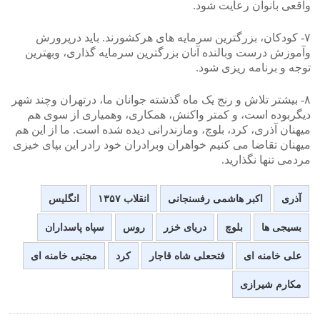
واقعی بانوان رعایت شود.
۷- کودکان، بزرگترین سرمایه های هرکشورند. باید درپرورش
وآموزش درست وبالنده آنان بزرگترین سرمایه گذاری، وبهترین
توجه و برنامه ریزی شود.
۸- بیشتر تلاش و رنج یک ماه گذشته جوانان ما، درتهران وچند شهر
دیگربوده است، و کمتر واکنش، همکاری، وهمیاری از سوی هم
میهنان آذری، کرد، بلوچ، ومازندرانی دیده شده است. ما از این هم
میهنان تقاضا می کنیم خواهران وبرادران خود رادر این بپای خیزی
مردمی تنها نگذارید.
آذری
اکبر هاشمی رفسنجانی
انقلاب ۱۳۵۷
انگلیس
بسیجی ها
بلوچ
دریای خزر
روس
سپاه پاسداران
علی خامنه ای
فتحعلی شاه قاجار
کرد
مجتبی خامنه ای
مکارم شیرازی