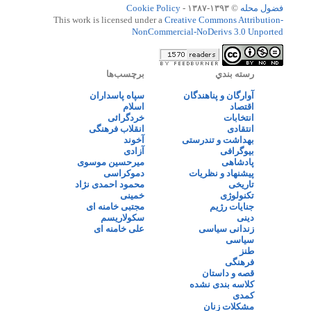
فضول محله
© ۱۳۹۳-۱۳۸۷ -
Cookie Policy
This work is licensed under a
Creative Commons Attribution-
NonCommercial-NoDerivs 3.0 Unported
رسته بندي
برچسب‌ها
آوارگان و پناهندگان
سپاه پاسداران
اقتصاد
اسلام
انتخابات
خردگرائی
انتقادی
انقلاب فرهنگی
بهداشت و تندرستی
آخوند
بیوگرافی
آزادی
پادشاهی
میرحسین موسوی
پیشنهاد و نظریات
دموکراسی
تاریخی
محمود احمدی نژاد
تکنولوژی
خمینی
جنایات رژیم
مجتبی خامنه ای
دینی
سکولاریسم
زندانی سیاسی
علی خامنه ای
سیاسی
طنز
فرهنگی
قصه و داستان
کلاسه بندی نشده
کمدی
مشکلات زنان