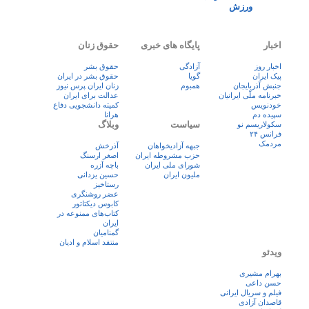
ورزش
اخبار
پایگاه های خبری
حقوق زنان
اخبار روز
آزادگی
حقوق بشر
پيک ايران
گویا
حقوق بشر در ایران
جنبش آذربایجان
همبوم
زنان ايران پرس نيوز
خبرنامه ملّی ایرانیان
عدالت برای ایران
خودنویس
کمیته دانشجویی دفاع
سپیده دم
هرانا
سیاست
وبلاگ
سکولاریسم نو
فرانس ۲۴
مردمک
جبهه آزادیخواهان
آذرخش
حزب مشروطه ایران
اصغر ارسنگ
شورای ملی ایران
باچه آزره
ملیون ایران
حسین یزدانی
رستاخیز
عضر روشنگری
کابوس دیکتاتور
کتاب‌های ممنوعه در
ایران
گمنامیان
منتقد اسلام و ادیان
ویدئو
بهرام مشیری
حسن داعی
فيلم و سريال ايرانی
قاصدان آزادی