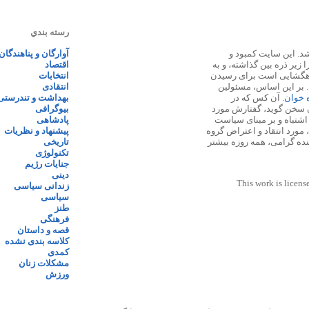
رسته بندي
 ۱۳۸۷ پایه گذاری شد. این سایت کمبود و
آوارگان و پناهندگان
زیر ذره بین گذاشته، و به
اقتصاد
اهگشایی است برای رسیدن
انتخابات
. بر این اساس، مسئولین
انتقادی
ه خوان
. آن کس که در
بهداشت و تندرستی
 سخن گوید، گفتارش مورد
بیوگرافی
 اشتباه و بر مبنای سیاست
پادشاهی
مورد انتقاد و اعتراض گروه
پیشنهاد و نظریات
نده گرامی، همه روزه بیشتر
تاریخی
تکنولوژی
جنایات رژیم
دینی
This work is licens
زندانی سیاسی
سیاسی
طنز
فرهنگی
قصه و داستان
کلاسه بندی نشده
کمدی
مشکلات زنان
ورزش