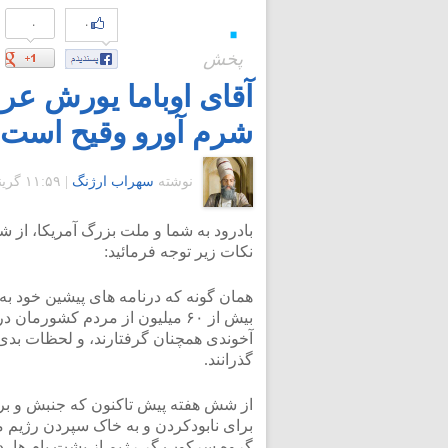
۰
۰
۰
پخش
آقای اوباما یورش عر
شرم آورو وقیح است
نوشته
سهراب ارژنگ
|
۱۱:۵۹ گرينويچ - پنجشنبه ۸ مرداد ۱۳۸۸
بادرود به شما و ملت بزرگ آمریکا، از 
نکات زیر توجه فرمائید:
همان گونه که درنامه های پیشین خود به 
بیش از ۶۰ میلیون از مردم کشورمان
آخوندی همچنان گرفتارند، و لحظات بدی 
گذرانند.
از شش هفته پیش تاکنون که جنبش و برپ
برای نابودکردن و به خاک سپردن رژیم م
گروه سرکوب گر رژیم از پشت بام ها، د