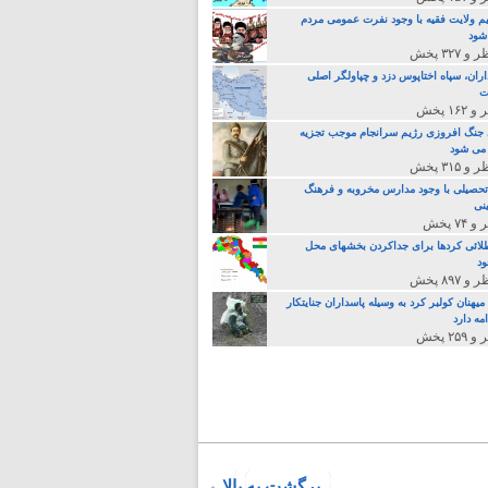
م ولایت فقیه با وجود نفرت عمومی مردم
 شود
اران، سپاه اختاپوس دزد و چپاولگر اصلی
ت
جنگ افروزی رژیم سرانجام موجب تجزیه
می شود
تحصیلی با وجود مدارس مخروبه و فرهنگ
نی
لائی کردها برای جداکردن بخشهای محل
د
یهنان کولبر کرد به وسیله پاسداران جنایتکار
مه دارد
برگشت به بالا