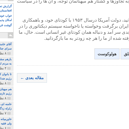
ه تجاوزها و کشتار هم میهنانمان توجه، و آن ها را در سیاست
گزارش تصو
افغانستان 
خواب خوش و
آقای رئیس جمهور، همان گونه که می دانید، دولت آمریکا درسال ۱۹۵۳ با کودتای خود، و باهمکاری
امکان پذی
ایران برگرفت وخواسته یا ناخواسته سیستم دیکتاتوری را در
گوشت قرم
ندی سر آمد و دنباله همان کودتای غیر انسانی است. حال، ما
 شده از ما را هر چه زودتر به ما بازگردانید.
آقای خامن
سزای جنای
۸ نظر و ۱۸۰ پخش
لق
هولوکوست
بازهم سقو
به مردم ای
۴ نظر و ۹۷ پخش
تا بانوان
مقاله بعدی ←
رژیم ضدای
۸ نظر و ۸۹ پخش
هم میهنان
رژیم تازی 
۸ نظر و ۲۱۹ پخش
زلزله زدگا
۷ نظر و ۲۱۰ پخش
خاورمیانه
ولی فقیه د
۶ نظر و ۱۵۷ پخش