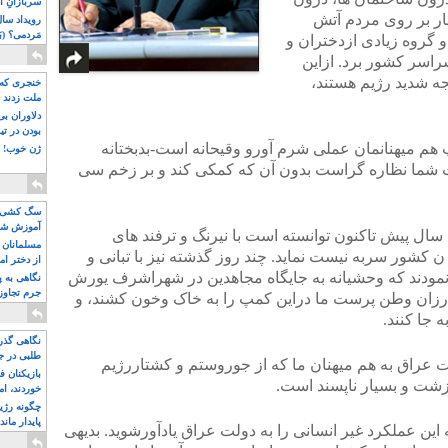
سربازانِ ا
ار بر روی مردم آتش
مَردمی؟ (بَ
 گروه زیادی ازدختران و
راسر کشور برد. ازاین
ه شدید رژیم هستند،
خنجری که 
ملت زدند
دلاوران ب
بودن در ت
م میهنانمان عملی شرم آورو وقیحانه است-بدبختانه
ژن خوب! ت
 شما نظاره گراست بدون آن که کمکی کند و بر زخم سی
سگ کشی، 
آموزش شکن
ال پیش تاکنون توانسته است با نیرنگ و ترفند های
بیشتر
مسلمانان 
ن کشور سربه نیست نماید. چند روز گذشته نیز با تبانی و
از دختر ام
ارنمودند که وحشیانه به جایگاه مجاهدین در شهراشرف یورش
مسلمان ه
نگاهی به پ
جرم تجاوز
ز بیگناهان و مبارزان وطن پرست ما دراین کمپ را به خاک وخون کشند، و
آویز شدند!
 جا کنند.
نگاهی گذرا
طلبی در ج
عراق به هم میهنان ما که از جوروستم و کشتاررژیم
بازیکنان ف
 زشت و بسیار ناپسند است.
خوردند، ام
چگونه رژی
پایدار ماند
 این عملکرد غیر انسانی را به دولت عراق یادآورشوید. بدیهی