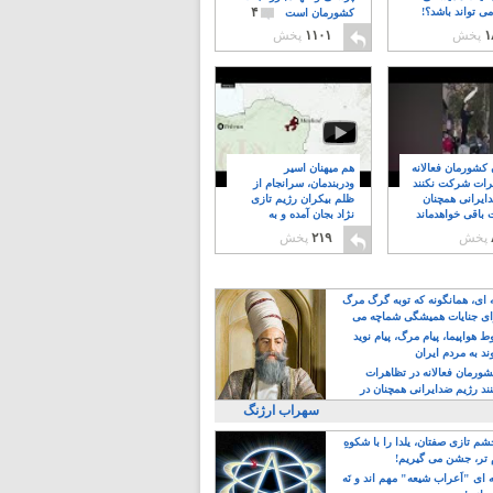
۴
ی تواند باشد؟!
کشورمان است
۱
پخش
۱۱۰۱
پخش
ن کشورمان فعالانه
هم میهنان اسیر
رات شرکت نکنند
ودربندمان، سرانجام از
ایرانی همچنان
ظلم بیکران رژیم تازی
 باقی خواهدماند
نژاد بجان آمده و به
۸
خبابانها ریختند
پخش
۲۱۹
پخش
ه ای، همانگونه که توبه گرگ مرگ
ی جنایات همیشگی شماچه می
!
 هواپیما، پیام مرگ، پیام نوید
د به مردم ایران
کشورمان فعالانه در تظاهرات
د رژیم ضدایرانی همچنان در
 خواهدماند
سهراب ارژنگ
م تازی صفتان، یلدا را با شکوهِ
 تر، جشن می گیریم!
 ای "اَعراب شیعه" مهم اند و نَه