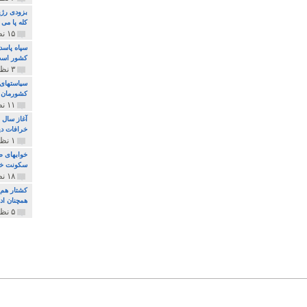
بزودی رژی
کله پا می
۱۵ نظر و ۳۲۷ پخش
سپاه پاسد
کشور اس
۳ نظر و ۱۶۲ پخش
سیاستهای 
کشورمان 
۱۱ نظر و ۳۱۵ پخش
آغاز سال 
خرافات دی
۱ نظر و ۷۴ پخش
خوابهای ط
سکونت خو
۱۸ نظر و ۸۹۷ پخش
کشتار هم م
همچنان ادا
۵ نظر و ۲۵۹ پخش