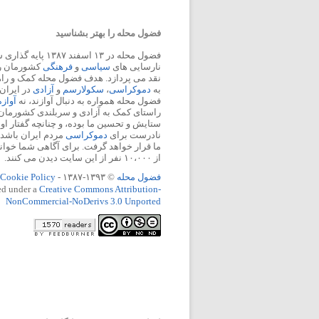
فضول محله را بهتر بشناسید
فضول محله در ۱۳ اسفند
نارسایی های
سیاسی
و
فرهنگی
کشورمان را 
نقد می پردازد. هدف فضول محله کمک و ر
به
دموکراسی
،
سکولارسم
و
آزادی
در ایران
فضول محله همواره به دنبال آوازند، نه
آواز
راستای کمک به آزادی و سربلندی کشورمان
ستایش و تحسین ما بوده، و چنانچه گفتار او
نادرست برای
دموکراسی
مردم ایران باشد، 
ما قرار خواهد گرفت. برای آگاهی شما خوان
از ۱۰،۰۰۰ نفر از این سایت دیدن می کنند.
فضول محله
© ۱۳۹۳-۱۳۸۷ -
Cookie Policy
ed under a
Creative Commons Attribution-
NonCommercial-NoDerivs 3.0 Unported