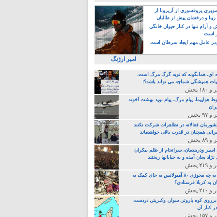
>
یری پروفسوری از آریزونا از
زیبا و درخشان پیش از طالبان
 آرام تنها در کنار حیوان خانگی
ر است
ز عامل مهم ایجاد سرطان است
امیر ارژنگ
ه ای، همانگونه که توبه گرگ مرگ است،
ات همیشگی شماچه می تواند باشد؟!
ط هواپیما، پیام مرگ، پیام نوید بهشت آخوند
ران
 کشورمان فعالانه در تظاهرات شرکت نکنند
رانی همچنان در قدرت باقی خواهدماند
 اسیر ودربندمان، سرانجام از ظلم بیکران
نژاد بجان آمده و به خبابانها ریختند
خامنه ای، به چه مجوزی ۸۰ آمبولانس به جای کمک به
ن به کربلا فرستادی؟
 برروی کوه باروتی سوار، وکبریتی دردست
ر کنار آن