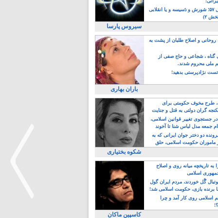
یرانی!
رویداد سال ۵۷؛ شورش و دَسیسه و یا انقلابی
خش ۲)
سیروس پارسا
روحانی و اصلاح طلبان از پشت به
ی گناه ، شجاعی و حاج صفی از
یم ملی محروم شدند.
ست نژادپرستی بدهید!
باران بهاری
طرح مخوف حکومتی برای
جه گران دولتی به قتل و جنایت
در جستجوی تغییر قوانین اسلامی،
ام جمعه مدل لباس شنا تا آخوند
مجنسگرا!
رونده دو دختر جوان ایرانی که به
 ماموران حکومت اسلامی، حلق
شکوه بختیاری
 به تاریخچه میانه روی و اصلاح
مهوری اسلامی
وتبال گًل خوردند، مردم ایران گول
ا برنده بازی، حکومت اسلامی شد!
م اسلامی روی کار آمد و چرا
؟!
کاسپین ماکان