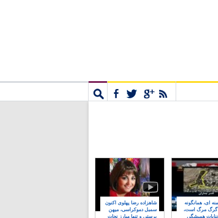
مشترک
جستجو
نه ای، همانگونه
شاهزاده رضا پهلوی اکنون
 گرگ مرگ است،
سمبل دموکراسی، میهن
نایات همیشگی
پرستی و تنها مبارز نجات