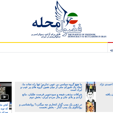
تلاش برای آزادی، دموکراسی و
THE PURSUIT OF FREEDOM,
سکولاریسم در ایران
DEMOCRACY & SECULARISM IN IRAN
ت
احمدی نژاد
ما هیچ گروه سیاسی بی عیبی نداریم؛ تنها راه نجات ما،
ایجاد یک شورای ملی از میان همین گروه های پر عیب و
ایراد است
یافته
خرافات مذهب شیعه و سودجویی فرصت طلبان، مانع
آزادی و بلای جان و مال مردم ایران- بخش دوم
در ذهـن یک بمب گذار انتحاری چه میگذرد؟ روانشناسی و
آقای خام
روانکاوی یک بمب گذار – بخش نخست
که توبه
سزای ج