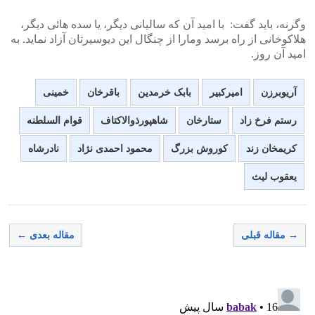
وگرنه، باید گفت: با امید آن که سالیانی دیگر، یا سده هائی دیگر،
هلاکوخانی از راه برسد ومارا از چنگال این دیوسیرتان آزاد نماید. به
امید آن روز.
آریوبرزن
امیرکبیر
بابک خرمدین
باقرخان
خمینی
رستم فرخ زاد
ستارخان
شاهپورذوالاکتاف
قوام السلطنه
کریمخان زند
کوروش بزرگ
محمود احمدی نژاد
نادرشاه
یعقوب لیث
→ مقاله قبلی
مقاله بعدی ←