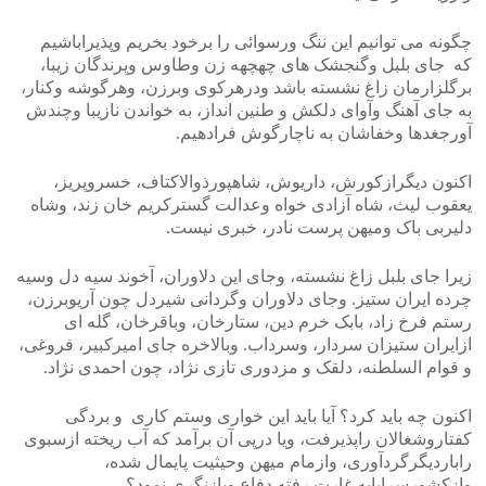
چگونه می توانیم این ننگ ورسوائی را برخود بخریم وپذیراباشیم
که جای بلبل وگنجشک های چهچهه زن وطاوس وپرندگان زیبا،
برگلزارمان زاغ نشسته باشد ودرهرکوی وبرزن، وهرگوشه وکنار،
به جای آهنگ وآوای دلکش و طنین انداز، به خواندن نازیبا وچندش
آورجغدها وخفاشان به ناچارگوش فرادهیم.
اکنون دیگرازکورش، داریوش، شاهپورذوالاکتاف، خسروپریز،
یعقوب لیث، شاه آزادی خواه وعدالت گسترکریم خان زند، وشاه
دلیربی باک ومیهن پرست نادر، خبری نیست.
زیرا جای بلبل زاغ نشسته، وجای این دلاوران، آخوند سیه دل وسیه
چرده ایران ستیز. وجای دلاوران وگردانی شیردل چون آریوبرزن،
رستم فرخ زاد، بابک خرم دین، ستارخان، وباقرخان، گله ای
ازایران ستیزان سردار، وسرداب. وبالاخره جای امیرکبیر، فروغی،
و قوام السلطنه، دلقک و مزدوری تازی نژاد، چون احمدی نژاد.
اکنون چه باید کرد؟ آیا باید این خواری وستم کاری و بردگی
کفتاروشغالان راپذیرفت، ویا درپی آن برآمد که آب ریخته ازسبوی
راباردیگرگردآوری، وازمام میهن وحیثیت پایمال شده،
وازکشورسراپابه غارت رفته دفاع وبازنگری نمود؟