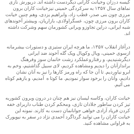
کیسه دوزان وخیانت کارانی دیگردست داشته اند. دریورش تازی
نماهای سال ۱۳۵۷ به سرکردگی خمینی نیزخیانت کاران برون
مرزی چون بنی صدر، قطب زاد، وابراهیم یزدی، وهم چنین خیانت
>
<
کاران برون مرزی چون، عسگراولادی، بازاریان، وبیشتر آخوندهای
شبه ایرانی، دراین تجاوزو ویرانی کشورمان سهم وشرکت داشته
اند.
درآغاز انقلاب ۱۳۵۷، ما هرچه ایران ستیزی و دستورات بیشرمانه
ازسوی خمینی، ویال وکوپال ویک گله آخوند ضد ایرانی
دیگرشنیدیم، و رفتاروعملکرد زشت خانمان سوز وفرهنگ
براندازآنان را دیدیم ومشاهده کردیم، لای سبیل گذاشتیم، وخم به
ابرو نیاوردیم. تا آن جا که راه ورمز کارها را نیز به آنان نشان
دادیم، وآنان را برخود سوار نمودیم. ما کوتا ه آمدیم، و بازهم کوتاه
می آئیم.
خیانت کاران، وکاسه لیسان نیز هم چنان در درون وبرون کشوربه
تیز کردن ساطور جلادان تازی، ومحکم کردن طناب داربرای خفه
کردن فریاد آزادی خواهی جوانانمان دست به کارند. نمونه این
خیانت کاران را می توانید گرداگرد آحمدی نژاد در سفر به نیویورک
به فراوانی مشاهده کنید.