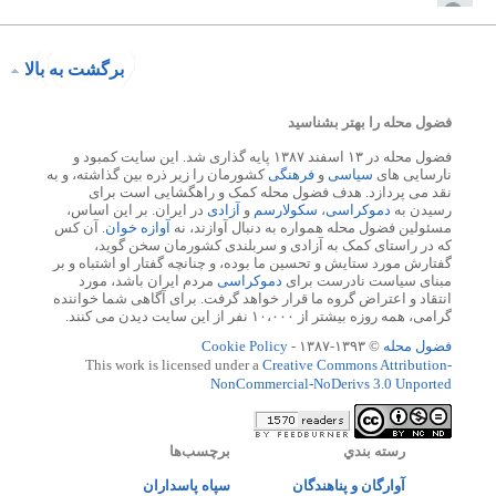
برگشت به بالا
فضول محله را بهتر بشناسید
فضول محله در ۱۳ اسفند ۱۳۸۷ پایه گذاری شد. این سایت کمبود و
نارسایی های
سیاسی
و
فرهنگی
کشورمان را زیر ذره بین گذاشته، و به
نقد می پردازد. هدف فضول محله کمک و راهگشایی است برای
رسیدن به
دموکراسی
،
سکولارسم
و
آزادی
در ایران. بر این اساس،
مسئولین فضول محله همواره به دنبال آوازند، نه
آوازه خوان
. آن کس
که در راستای کمک به آزادی و سربلندی کشورمان سخن گوید،
گفتارش مورد ستایش و تحسین ما بوده، و چنانچه گفتار او اشتباه و بر
مبنای سیاست نادرست برای
دموکراسی
مردم ایران باشد، مورد
انتقاد و اعتراض گروه ما قرار خواهد گرفت. برای آگاهی شما خواننده
گرامی، همه روزه بیشتر از ۱۰،۰۰۰ نفر از این سایت دیدن می کنند.
فضول محله
© ۱۳۹۳-۱۳۸۷ -
Cookie Policy
This work is licensed under a
Creative Commons Attribution-
NonCommercial-NoDerivs 3.0 Unported
رسته بندي
برچسب‌ها
آوارگان و پناهندگان
سپاه پاسداران