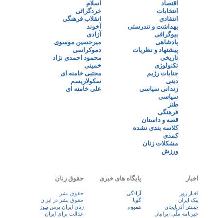
اقتصاد
اسلام
انتخابات
خردگرائی
انتقادی
انقلاب فرهنگی
بهداشت و تندرستی
آخوند
بیوگرافی
آزادی
پادشاهی
میرحسین موسوی
پیشنهاد و نظریات
دموکراسی
تاریخی
محمود احمدی نژاد
تکنولوژی
خمینی
جنایات رژیم
مجتبی خامنه ای
دینی
سکولاریسم
زندانی سیاسی
علی خامنه ای
سیاسی
طنز
فرهنگی
قصه و داستان
کلاسه بندی نشده
کمدی
مشکلات زنان
ورزش
اخبار
پایگاه های خبری
حقوق زنان
اخبار روز
آزادگی
حقوق بشر
پيک ايران
گویا
حقوق بشر در ایران
جنبش آذربایجان
همبوم
زنان ايران پرس نيوز
خبرنامه ملّی ایرانیان
عدالت برای ایران