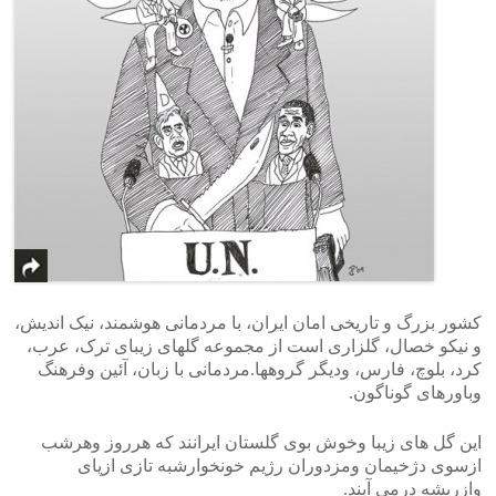
کشور بزرگ و تاریخی امان ایران، با مردمانی هوشمند، نیک اندیش،
و نیکو خصال، گلزاری است از مجموعه گلهای زیبای ترک، عرب،
کرد، بلوچ، فارس، ودیگر گروهها.مردمانی با زبان، آئین وفرهنگ
وباورهای گوناگون.
این گل های زیبا وخوش بوی گلستان ایرانند که هرروز وهرشب
ازسوی دژخیمان ومزدوران رژیم خونخوارشبه تازی ازپای
وازریشه درمی آیند.