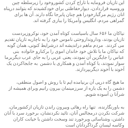
این تازیان فرومایه با تاراج کردن کشوروخود را زیرسلطه چین
وروسیه قراردادن، دیوارحفاظتی برای خودکشیدند که بتوانند درپناه
انان رژیم مرگبارخودرا هم چنان پابرجا نگاه دارند. آن ها برای
گمراهی مردم، انگلیس وآمریکا را ببازی گرفته اند.
نیاکان ما ۶۵۶ سال باسیاست کوتاه آمدن خود، نوکروزیردست
تازیان بودند، ودارونداروحتی ناموس خود را به ناچاربه تازیان تقدیم
می کردند. مردم ماهم دراندیشه اند درشرایط کنونی، همان گونه
که نیاکان ما با تلاش خود خاندان اموی را برکنارو خانواده بنی
عباس را جایگزین آن نمودند، یعنی عربی را به جای عرب دیگربرما
سوار نمودند، با کوتاه آمدن و همکاری با دشمن به جابجاکردن یک
آخوند با آخوند دیگربپردازند.
ما هیچ گاه درپی آن برنیامده ایم تا با روش و اصول منطقی،
دشمن را به یک باره از سرزمینمان بیرون رانیم وبرای همیشه از
شرآنا ن آسوده شویم.
به باورنگارنده، تنها راه رهائی وبیرون راندن تازیان ازکشورمان،
شرکت نکردن درمجالس آنان، تائید نکردنشان، برخورد سرد با آنان
داشتن، وشناسائی وبرخورد تند وسخت داشتن با خیانت کاران
وکاسه لیسان گرداگردآنان است