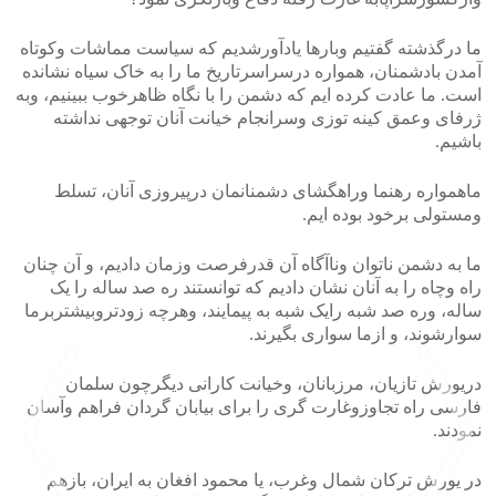
ما درگذشته گفتیم وبارها یادآورشدیم که سیاست مماشات وکوتاه
آمدن بادشمنان، همواره درسراسرتاریخ ما را به خاک سیاه نشانده
است. ما عادت کرده ایم که دشمن را با نگاه ظاهرخوب ببینیم، وبه
ژرفای وعمق کینه توزی وسرانجام خیانت آنان توجهی نداشته
باشیم.
ماهمواره رهنما وراهگشای دشمنانمان درپیروزی آنان، تسلط
ومستولی برخود بوده ایم.
ما به دشمن ناتوان وناآگاه آن قدرفرصت وزمان دادیم، و آن چنان
راه وچاه را به آنان نشان دادیم که توانستند ره صد ساله را یک
ساله، وره صد شبه رایک شبه به پیمایند، وهرچه زودتروبیشتربرما
سوارشوند، و ازما سواری بگیرند.
دریورش تازیان، مرزبانان، وخیانت کارانی دیگرچون سلمان
فارسی راه تجاوزوغارت گری را برای بیابان گردان فراهم وآسان
نمودند.
در یورش ترکان شمال وغرب، یا محمود افغان به ایران، بازهم