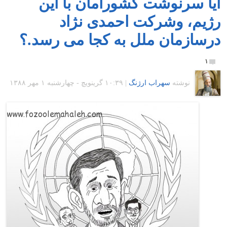
آیا سرنوشت کشورامان با این
رژیم، وشرکت احمدی نژاد
درسازمان ملل به کجا می رسد.؟
۱
نوشته
سهراب ارژنگ
|
۱۰:۳۹ گرينويچ - چهارشنبه ۱ مهر ۱۳۸۸