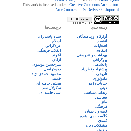
This work is licensed under a
Creative Commons Attribution-
NonCommercial-NoDerivs 3.0 Unported
رسته بندي
برچسب‌ها
آوارگان و پناهندگان
سپاه پاسداران
اقتصاد
اسلام
انتخابات
خردگرائی
انتقادی
انقلاب فرهنگی
بهداشت و تندرستی
آخوند
بیوگرافی
آزادی
پادشاهی
میرحسین موسوی
پیشنهاد و نظریات
دموکراسی
تاریخی
محمود احمدی نژاد
تکنولوژی
خمینی
جنایات رژیم
مجتبی خامنه ای
دینی
سکولاریسم
زندانی سیاسی
علی خامنه ای
سیاسی
طنز
فرهنگی
قصه و داستان
کلاسه بندی نشده
کمدی
مشکلات زنان
ورزش