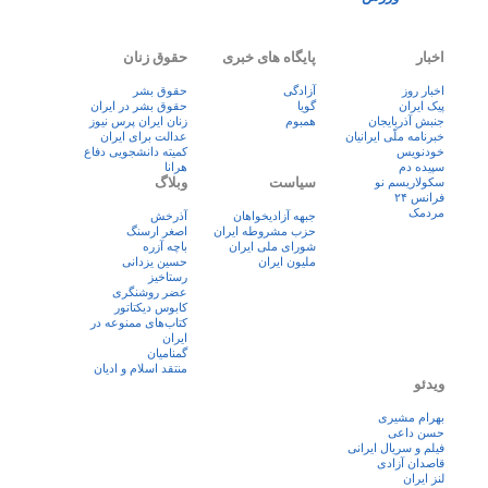
اخبار
پایگاه های خبری
حقوق زنان
اخبار روز
آزادگی
حقوق بشر
پيک ايران
گویا
حقوق بشر در ایران
جنبش آذربایجان
همبوم
زنان ايران پرس نيوز
خبرنامه ملّی ایرانیان
عدالت برای ایران
خودنویس
کمیته دانشجویی دفاع
سپیده دم
هرانا
سیاست
وبلاگ
سکولاریسم نو
فرانس ۲۴
مردمک
جبهه آزادیخواهان
آذرخش
حزب مشروطه ایران
اصغر ارسنگ
شورای ملی ایران
باچه آزره
ملیون ایران
حسین یزدانی
رستاخیز
عضر روشنگری
کابوس دیکتاتور
کتاب‌های ممنوعه در
ایران
گمنامیان
منتقد اسلام و ادیان
ویدئو
بهرام مشیری
حسن داعی
فيلم و سريال ايرانی
قاصدان آزادی
لنز ایران