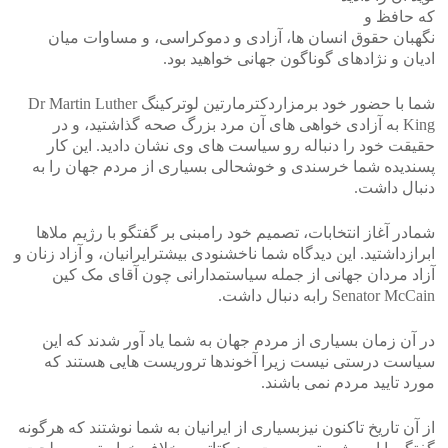
که حافظ و
نگهبان حقوق انسان ها، آزادی و دموکراسی، و مساوات میان
ادیان و نژادهای گوناگون جهانی خواهید بود.
شما با حضور خود برمزاردکترمارتین لوترکینگ Dr Martin Luther
King به آزادی خواهی های آن مرد بزرگ صحه گذاشتید، و در
حقیقت خود را دنباله رو سیاست های وی نشان دادید. این کار
پسندیده شما خرسندی و خوشحالی بسیاری از مردم جهان را به
دنبال داشت.
شمادر آغاز انتخابات، تصمیم خود رامبنی بر گفتگو با رژیم ملاها
ابرازداشتید. این دیدگاه شما ناخشنودی بیشترایرانیان، و آزاد زنان و
آزاد مردان جهانی از جمله سیاستمدارانی چون آق‍ای مک کین
Senator McCain رابه دنبال داشت.
در آن زمان بسیاری از مردم جهان به شما یاد آور شدند که این
سیاست درستی نیست زیرا آخوندها تروریست هایی هستند که
مورد تایید مردم نمی باشند.
از آن تاریخ تاکنون نیزبسیاری از ایرانیان به شما نوشتند که هرگونه