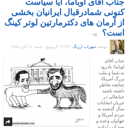
جناب آقای اوباما، آیا سیاست
کنونی شمادرقبال ایرانیان بخشی
از آرمان های دکترمارتین لوتر کینگ
است؟
۰
نوشته
سهراب ارژنگ
|
۱۲:۲۴ گرينويچ - شنبه ۱۶ آبان ۱۳۸۸
جناب آقای
اوباما؛ بادرود
به شما و ملت
بزرگ آمریکا،
چنانچه بخاطر
داشته باشید
جنابعالی در
جریان انتخابات
سال گذشته به
مردم آمریکا و
جهانیان وعده و
نوید آن را دادید