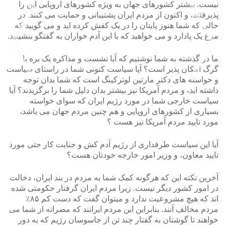
نیست. بیشتر کشورهای جهان به ویژه کشورهای اروپایی این را
پذیرفتند، و اکنون از مردم ایران پشتیبانی و حمایت می کنند. در
حالی که شما هنوز پایتان را در یک کفش کرده اید و می گویید که
مرغ یک پادارد و می خواهید که با این آدم خواران به گفتگو بنشینید.
ما در گذشته به شما نوشتیم که آیا نشست و مذاکره یک بره با
گرگ امکان پذیر است؟ آیا سیاست کنونی شما در راستای سیاست
و خواسته های دکتر مارتین لوترکینگ است که شما بدان توجه
داشته اید، و مردم آمریکا نیز بیشتر بدان دلیل شما را برگزیدند؟ آیا
سیاست خارجی شما در مورد رژیم ایران که سوای خواسته
>
<
بسیاری از کشورهای اروپایی و هم چنین مردم جهان می باشد،
مورد تایید مردم آمریکا نیز هست ؟
آیا این سیاست طرفداری از رژیم آدم کش و جنایت کار حتی مورد
تایید معاون، و وزیر امور خارجه خودتان هست؟
آخرین نکته این که هرگونه کمک شما به مردم در بند ایران، دخالت
در امور کشور دیگر نیست. زیرا مردم ایران گرفتار حکومتی شده
اند که هیچ مشروعیت ندارد و میتوان گفت که دست کم ۸۵٪
مردم مخالف آنند. بنابراین این مردم ایرانند که مصرانه از شما می
خواهند تا گوشتان به گفتار چند تن از جاسوسان رژیم که به دور