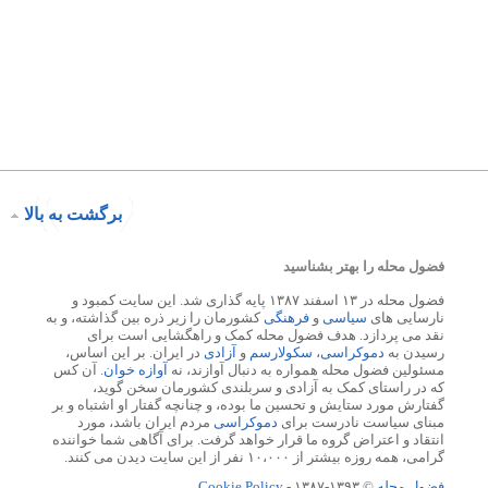
برگشت به بالا
فضول محله را بهتر بشناسید
فضول محله در ۱۳ اسفند ۱۳۸۷ پایه گذاری شد. این سایت کمبود و
نارسایی های
سیاسی
و
فرهنگی
کشورمان را زیر ذره بین گذاشته، و به
نقد می پردازد. هدف فضول محله کمک و راهگشایی است برای
رسیدن به
دموکراسی
،
سکولارسم
و
آزادی
در ایران. بر این اساس،
مسئولین فضول محله همواره به دنبال آوازند، نه
آوازه خوان
. آن کس
که در راستای کمک به آزادی و سربلندی کشورمان سخن گوید،
گفتارش مورد ستایش و تحسین ما بوده، و چنانچه گفتار او اشتباه و بر
مبنای سیاست نادرست برای
دموکراسی
مردم ایران باشد، مورد
انتقاد و اعتراض گروه ما قرار خواهد گرفت. برای آگاهی شما خواننده
گرامی، همه روزه بیشتر از ۱۰،۰۰۰ نفر از این سایت دیدن می کنند.
فضول محله
© ۱۳۹۳-۱۳۸۷ -
Cookie Policy