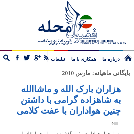
تلاش برای آزادی، دموکراسی و
THE PURSUIT OF FREEDOM,
سکولاریسم در ایران
DEMOCRACY & SECULARISM IN IRAN
درباره ما
همکاری با ما
تبلیغات
نخستین
مشترک
جستج
بایگانی ماهیانه:
مارس 2010
برگ
هزاران بارک الله و ماشاالله
به شاهزاده گرامی با داشتن
چنین هواداران با عفت کلامی
۵
بسیاری از هواداران رژیم گذشته در برابر هر انتقاد یا