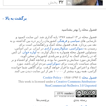
۳۲
پخش
برگشت به بالا
فضول محله را بهتر بشناسید
فضول محله در ۱۳ اسفند ۱۳۸۷ پایه گذاری شد. این سایت کمبود و
نارسایی های
سیاسی
و
فرهنگی
کشورمان را زیر ذره بین گذاشته، و به
نقد می پردازد. هدف فضول محله کمک و راهگشایی است برای
رسیدن به
دموکراسی
،
سکولارسم
و
آزادی
در ایران. بر این اساس،
مسئولین فضول محله همواره به دنبال آوازند، نه
آوازه خوان
. آن کس
که در راستای کمک به آزادی و سربلندی کشورمان سخن گوید،
گفتارش مورد ستایش و تحسین ما بوده، و چنانچه گفتار او اشتباه و بر
مبنای سیاست نادرست برای
دموکراسی
مردم ایران باشد، مورد
انتقاد و اعتراض گروه ما قرار خواهد گرفت. برای آگاهی شما خواننده
گرامی، همه روزه بیشتر از ۱۰،۰۰۰ نفر از این سایت دیدن می کنند.
فضول محله
© ۱۳۹۳-۱۳۸۷ -
Cookie Policy
This work is licensed under a
Creative Commons Attribution-
NonCommercial-NoDerivs 3.0 Unported
رسته بندي
برچسب‌ها