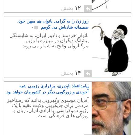
۱۲
پخش
روز زن را به گرامی بانوان هم میهن خود،
صمیمانه شادباش می گوییم
۰
بانوان خردمند و دلاور ایران، به شایستگی
پیشانگ دیگران در مبارزه با رژیم
مرگبارولی وقیح به شمار می روند.
۱۴
پخش
پیامدانتقاد ناپذیری، برقراری رژیمی شبه
آخوندی و زورگویی دیگر در کشورمان خواهد بود
۶
آقایان موسوی وکهروبی بدانند که رستاخیز
مردمی برای جایگزینی ولایت فقیه با یک
رژیم دموکراسی، با آزادی ادیان، زبان و
ویژگی ها ی فرهنگی است.