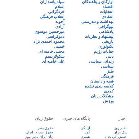
آوارگان و پناهندگان
سپاه پاسداران
اقتصاد
اسلام
انتخابات
خردگرائی
انتقادی
انقلاب فرهنگی
بهداشت و تندرستی
آخوند
بیوگرافی
آزادی
پادشاهی
میرحسین موسوی
پیشنهاد و نظریات
دموکراسی
تاریخی
محمود احمدی نژاد
تکنولوژی
خمینی
جنایات رژیم
مجتبی خامنه ای
دینی
سکولاریسم
زندانی سیاسی
علی خامنه ای
سیاسی
طنز
فرهنگی
قصه و داستان
کلاسه بندی نشده
کمدی
مشکلات زنان
ورزش
اخبار
پایگاه های خبری
حقوق زنان
اخبار روز
آزادگی
حقوق بشر
پيک ايران
گویا
حقوق بشر در ایران
جنبش آذربایجان
همبوم
زنان ايران پرس نيوز