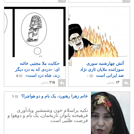
آتش چهارشنبه سوری
حکایت ملا مجتبی خائنه
سوزاننده ملایان تازی نژاد
ای: «دزدی که به دزد دیگر
ضد ایرانی است
زند، شاه دزد است»
۸
۰
۱۳
پخش
۲۱۵
پخش
خانم زهرا رهنورد، یک بام و دو هواچرا؟
۱
تکیه براسلام خون وشمشیر ویادآوری
فرهیخته بانوان تاریخمان، یک بام و دوهوا و
فرصت طلبی است.