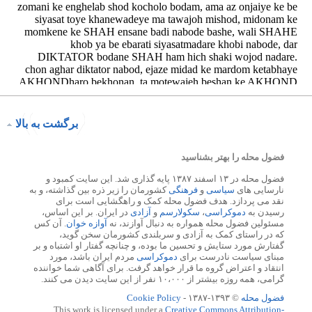
برگشت به بالا
فضول محله را بهتر بشناسید
فضول محله در ۱۳ اسفند ۱۳۸۷ پایه گذاری شد. این سایت کمبود و
نارسایی های
سیاسی
و
فرهنگی
کشورمان را زیر ذره بین گذاشته، و به
نقد می پردازد. هدف فضول محله کمک و راهگشایی است برای
رسیدن به
دموکراسی
،
سکولارسم
و
آزادی
در ایران. بر این اساس،
مسئولین فضول محله همواره به دنبال آوازند، نه
آوازه خوان
. آن کس
که در راستای کمک به آزادی و سربلندی کشورمان سخن گوید،
گفتارش مورد ستایش و تحسین ما بوده، و چنانچه گفتار او اشتباه و بر
مبنای سیاست نادرست برای
دموکراسی
مردم ایران باشد، مورد
انتقاد و اعتراض گروه ما قرار خواهد گرفت. برای آگاهی شما خواننده
گرامی، همه روزه بیشتر از ۱۰،۰۰۰ نفر از این سایت دیدن می کنند.
فضول محله
© ۱۳۹۳-۱۳۸۷ -
Cookie Policy
This work is licensed under a
Creative Commons Attribution-