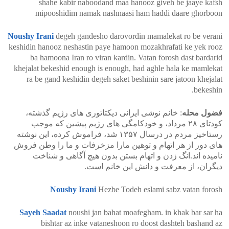
shahe kabir naboodand maa hanooz giveh be jaaye kafsh
mipooshidim namak nashnaasi ham haddi daare ghorboon
Noushy Irani
degeh gandesho darovordin mamalekat ro be verani
keshidin hanooz neshastin paye hamoon mozakhrafati ke yek rooz
ba hamoona Iran ro viran kardin. Vatan forosh dast bardarid
khejalat bekeshid enough is enough, had aghle hala ke mamlekat
ra be gand keshidin degeh saket beshinin sare jatoon khejalat
bekeshin.
فضول محله
: خانم نوشی ایرانی دیکتاتوری های رژیم گذشته،
کودتای ۲۸ مرداد، و خودکامگی های رژیم پیشین که موجب
رستاخیز مردم در درسال ۱۳۵۷ شد، فراموش کرده، این نوشته
های دور از هر اتهام و توهین مارا مزخرفات و ما را وطن فروش
نامیده اند.انگ زدن و اتهام بستن بدون هیچ آگاهی و شناخت
دیگران، از معرفت و دانش این خانم است.
Noushy Irani
Hezbe Todeh eslami sabz vatan forosh
Sayeh Saadat
noushi jan bahat moafegham. in khak bar sar ha
bishtar az inke vataneshoon ro doost dashteh bashand az