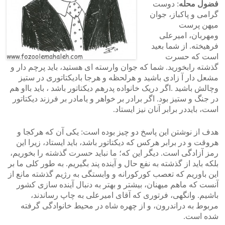
فضول محله
: دوست
گرامی و پاکباز، جوان
میهن پرست
ومهربان، امیرعلی
فرهیخته. از شما بعید
است که حسرت
گذشته رابخورید. شما که جوان وارسته ای هستید، باید پرچم دار و
مشعل دار آ زادی باشید و هرلحظه و هرجا بادیکتاتوری در ستیز
وچالش باشید .اگر دریک خانواده پدرهم دیکتاتور باشد ، باید بااو هم
در جنگ و ستیز بود. اگر برادر بر خواهر و یامادر بر فرزند دیکتاتور
است، بایددر برابر آنان نیز ایستاد.
هدف از نوشتن این پاسخ دو چیز بوده است: یکی آن که هرکجا و
هروقت و در برابر هرکس که دیکتاتور باشد، باید ایستاد، زیرا این
رمز آزادگی است. دیگر این که؛ ما نباید حسرت گذشته را بخوریم،
بلکه باید از گذشته به نفع حال و آینده پند بگیریم. به طور کلی ما بر
این باوریم که تعصب کورکورانه و وابستگی به رژیم گذشته مانع از
آنست که ماهم میهنان، بیشتر و بهتر به دنبال آینده سازی کشور
باشیم. وانگهی، فرتوری که آقای امیرعلی به چاپ رساندند،
مربوط به دراندرون، و از چهره شاه در محیط خانوادگی گرفته
شده است.