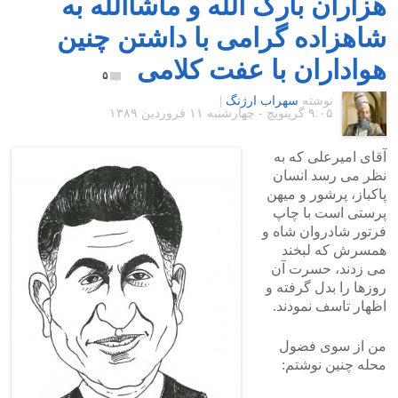
هزاران بارک الله و ماشاالله به
شاهزاده گرامی با داشتن چنین
هواداران با عفت کلامی
۵
نوشته
سهراب ارژنگ
|
۹:۰۵ گرينويچ - چهارشنبه ۱۱ فروردین ۱۳۸۹
آقای امیرعلی که به
نظر می رسد انسان
پاکباز، پرشور و میهن
پرستی است با چاپ
فرتور شادروان شاه و
همسرش که لبخند
می زدند، حسرت آن
روزها را بدل گرفته و
اظهار تاسف نمودند.
من از سوی فضول
محله چنین نوشتم: