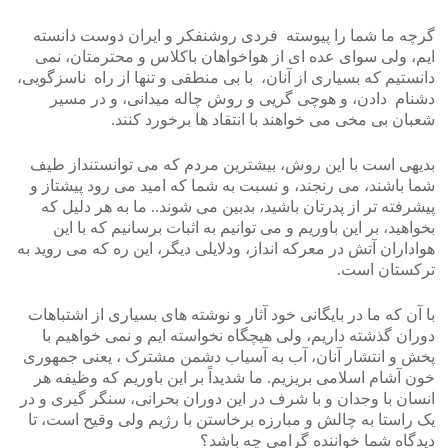
گرچه ما شما را پیوسته فردی روشنفکر و ایران دوست دانسته
ایم، ولی سوای عده ای از هواخواهان باکلاس و محترمتان، نمی
دانستیم که بسیاری از آنان، با بی منطقی و تنها از راه ناسزگویی،
دشنام دادن، و هوچی گریی و روش چاله میدانی، و در مسیر
شعبان بی مخی می خواهند با انتقاد ها برخورد کنند.
بدیهی است با این روش، بیشترین مردم که می توانستنداز طیف
شما باشند، می رنجند، و نسبت به شما که امید می رود پیشتاز و
پیشرفته تر از پدرتان باشید، بدبین می شوند.. ما به هر دلیل که
بخواهید، بر این باوریم و می توانیم به اثبات برسانیم که با این
هواداران آتش در معرکه انداز، ودلایلی دیگر، این ره که می روید به
ترکستان است.
با آن که ما در بایگانی خود آثار و نوشته های بسیاری از اشتباهات
دوران گذشته داریم، ولی هیچگاه نخواسته ایم و نمی خواهیم با
پخش و انتشار آنان، آب به آسیاب دشمن مشترک ، یعنی جمهوری
خون آشام اسلامی بریزیم. ما شدیداً بر این باوریم که وظیفه هر
انسان با وجدان و با شرف در این دوران بحرانی، سنگر گیری و در
یک راستا به چالش و مبارزه برخاستن با رژیم ولی وقیح است، تا
دیدگاه شما خواننده گرامی چه باشد؟