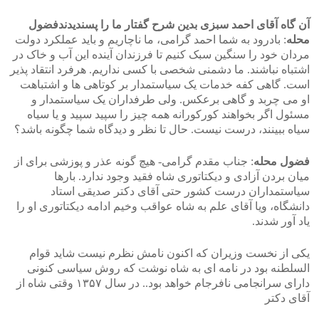
آن گاه آقای احمد سبزی بدین شرح گفتار ما را پسندیدندفضول
محله
: بادرود به شما احمد گرامی، ما ناچاریم و باید عملکرد دولت
مردان خود را سنگین سبک کنیم تا فرزندان آینده این آب و خاک در
اشتباه نباشند. ما دشمنی شخصی با کسی نداریم. هرفرد انتقاد پذیر
است. گاهی کفه خدمات یک سیاستمدار بر کوتاهی ها و اشتباهت
او می چربد و گاهی برعکس. ولی طرفداران یک سیاستمدار و
مسئول اگر بخواهند کورکورانه همه چیز را سپید سپید و یا سیاه
سیاه ببینند، درست نیست. حال تا نظر و دیدگاه شما چگونه باشد؟
فضول محله
: جناب مقدم گرامی- هیچ گونه عذر و پوزشی برای از
میان بردن آزادی و دیکتاتوری شاه فقید وجود ندارد. بارها
سیاستمداران درست کشور حتی آقای دکتر صدیقی استاد
دانشگاه، ویا آقای علم به شاه عواقب وخیم ادامه دیکتاتوری او را
یاد آور شدند.
یکی از نخست وزیران که اکنون نامش نظرم نیست شاید قوام
السلطنه بود در نامه ای به شاه نوشت که روش سیاسی کنونی
دارای سرانجامی نافرجام خواهد بود.. در سال ۱۳۵۷ وقتی شاه از
آقای دکتر