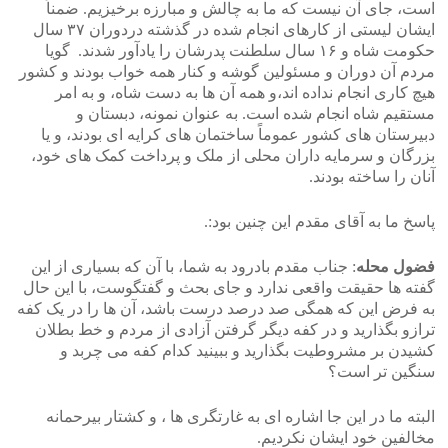
است، جای آن نیست که ما به چالش و مبارزه برخیزیم. ضمناً
ایشان لیستی از کارهای انجام شده در گذشته دردوران ۳۷ سال
حکومت شاه و ۱۶ سال سلطنت پدرشان را یادآور شدند. گویا
مردم آن دوران و مسئولین گوشه و کنار همه خواب بودند و کشور
هیچ کاری انجام نداده اند،و همه آن ها به دست شاه، و به امر
مستقیم شاه انجام شده است. به عنوان نمونه، دبستان و
دبیرستان های کشور عموماً ساختمان های کرایه ای بودند، و یا
بزرگان و سرمایه داران محلی از ملک و پرداخت کمک های خود،
آنان را ساخته بودند.
پاسخ ما به آقای مقدم این چنین بود:.
فضول محله
: جناب مقدم بادرود به شما، با آن که بسیاری از این
گفته ها حقیقت واقعی ندارد و جای بحث و گفتگوست، با این حال
به فرض این که همگی صد درصد درست باشد، آن ها را در یک کفه
ترازو بگذارید و در کفه دیگر گرفتن آزادی از مردم و خط بطلان
کشیدن بر مشروطیت بگذارید و ببینید کدام کفه می چربد و
سنگین تر است؟
البته ما در این جا اشاره ای به غارتگری ها ، و کشتار بیرحمانه
مخالفین خود ایشان نکردیم.