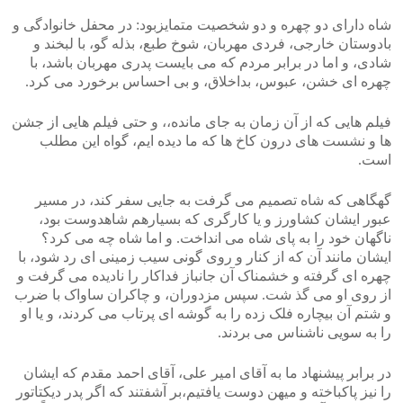
شاه دارای دو چهره و دو شخصیت متمایزبود: در محفل خانوادگی و
بادوستان خارجی، فردی مهربان، شوخ طبع، بذله گو، با لبخند و
شادی، و اما در برابر مردم که می بایست پدری مهربان باشد، با
چهره ای خشن، عبوس، بداخلاق، و بی احساس برخورد می کرد.
فیلم هایی که از آن زمان به جای مانده،، و حتی فیلم هایی از جشن
ها و نشست های درون کاخ ها که ما دیده ایم، گواه این مطلب
است.
گهگاهی که شاه تصمیم می گرفت به جایی سفر کند، در مسیر
عبور ایشان کشاورز و یا کارگری که بسیارهم شاهدوست بود،
ناگهان خود را به پای شاه می انداخت. و اما شاه چه می کرد؟
ایشان مانند آن که از کنار و روی گونی سیب زمینی ای رد شود، با
چهره ای گرفته و خشمناک آن جانباز فداکار را نادیده می گرفت و
از روی او می گذ شت. سپس مزدوران، و چاکران ساواک با ضرب
و شتم آن بیچاره فلک زده را به گوشه ای پرتاب می کردند، و یا او
را به سویی ناشناس می بردند.
در برابر پیشنهاد ما به آقای امیر علی، آقای احمد مقدم که ایشان
را نیز پاکباخته و میهن دوست یافتیم،بر آشفتند که اگر پدر دیکتاتور