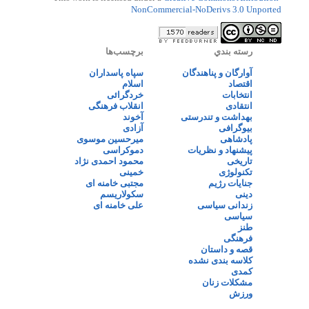
NonCommercial-NoDerivs 3.0 Unported
رسته بندي
برچسب‌ها
آوارگان و پناهندگان
سپاه پاسداران
اقتصاد
اسلام
انتخابات
خردگرائی
انتقادی
انقلاب فرهنگی
بهداشت و تندرستی
آخوند
بیوگرافی
آزادی
پادشاهی
میرحسین موسوی
پیشنهاد و نظریات
دموکراسی
تاریخی
محمود احمدی نژاد
تکنولوژی
خمینی
جنایات رژیم
مجتبی خامنه ای
دینی
سکولاریسم
زندانی سیاسی
علی خامنه ای
سیاسی
طنز
فرهنگی
قصه و داستان
کلاسه بندی نشده
کمدی
مشکلات زنان
ورزش