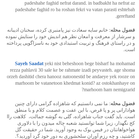
padeshahe faghid nefrat darand. in badbakht ha nefrat az
padeshahe faghid ro ba roshan fekri va vatan parasti eshtebah
gereftand.
فضول محله
: خانم سایه سعادت نیز پامنبری کرده، سخنان ادیبانه
و سرشار از معرفت و امعان نظر هم اندیش خود را ستایش نموده
و در راستای فرهنگ و تربیت استبدادی خود به ناسزاگویی پرداخته
است.
Sayeh Saadat
yeki nist beheshoon bege bisharf ha mohamad
rezza pahlavii 30 sale ke be rahmate izadi peyvasteh. age shoma
orzeh dashitid chera hanooz natoonestid be andaeye yek rooze on
marhoom be vatanetoon khedmat konid? az ostokhanhaye on
marhoom ham nemigzarid?
فضول محله
: ما نمی دانستیم که شاهزاده گرامی دارای چنین
هوادارانی پر و پا قرص، با این عفت و عصمت کلام و با منطق
است. باید گفت جناب شاهزاده، گلی به گوشه جمالت، کلاهت راا
کج نگهدار، زیرا شما توانستید شعبه چاله میدون را با دلاوری
هواخواهانتان در فیس بوک به وجود آورید. شما در حقیقت گل
کاشتید، و چه رزم آوران سلحشوری به دور خود گرد آوردید؟.