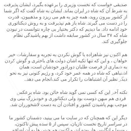
صدیقی خواست که نخست وزیری را برعهده بگیرد، ایشان پذیرفت
به شرط آن که شاه در ایران بماند. ایشان به شاه گفت که اگر شما
از کشور بیرون روید، همه چیز به هم می ریزد و مذهبیون، قدرت
را در دست می گیرند. شاه باز هم نپذیرفت و به روش دیکتاتوری
خود ادامه داد. ما دیدیم که دکتر بختیار بی چاره نتوانست در نبودن
شاه که ۳۷ سال در کشور سابقه داشت از بهم پاشیدگی نظام
جلوگیری کند.
هم اکنون نیز شاهزاده با گوش نکردن به تجربه و سفارشات خیر
خواهان ، و این که تنها تکیه اشان دولت های باختری و گوش کردن
به شماری از فرصت طلبان دورادور خودشان است، همان
اشتباهی که شاه در همه عمر خود کرد، و رژیم کنونی نیز به نحو
دیگر نظیر آن اشتباهات را تکرار می کند،انجام می دهد..
نکته آخر این که کسی نمی گوید شاه خائن بود. شاه برعکس
فردی هم میهن دوست بود ولی دیکتاتوری و خودبزرگ بینی وی
موجب بهم پاشیدن کشور و افتادن آن به دست لاشخورران شد.
>
<
دیگر این که همچنان که در سایت ما می بینید، دشمنان کشور ما
در سراسر تاریخ نخست تازیان، سپس از ۵ سده پیش تاکنون،
روسها و انگلیس ها، بوده اند، و اکنون هم چینی ها به آن اضافه