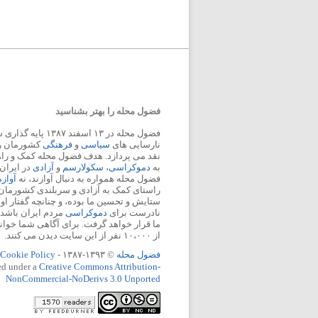
فضول محله را بهتر بشناسید
فضول محله در ۱۳ اسفند
نارسایی های
سیاسی
و
فرهنگی
کشورمان را 
نقد می پردازد. هدف فضول محله کمک و ر
به
دموکراسی
،
سکولارسم
و
آزادی
در ایران
فضول محله همواره به دنبال آوازند، نه
آواز
راستای کمک به آزادی و سربلندی کشورمان
ستایش و تحسین ما بوده، و چنانچه گفتار او
نادرست برای
دموکراسی
مردم ایران باشد، 
ما قرار خواهد گرفت. برای آگاهی شما خوان
از ۱۰،۰۰۰ نفر از این سایت دیدن می کنند.
فضول محله
© ۱۳۹۳-۱۳۸۷ -
Cookie Policy
ed under a
Creative Commons Attribution-
NonCommercial-NoDerivs 3.0 Unported