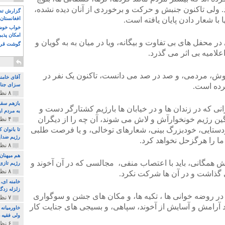
ند. ولی تاکنون جنبش و حرکت و برخوردی از آنان دیده نشده،
گزارش تصو
 با شعار دادن پایان یافته است.
افغانستان 
خواب خوش و
امکان پذی
ر محفل های بی تفاوت و بیگانه، ویا در میان به به گویان و
گوشت قرم
امیه بی اثر می گذرد.
جوش، مردمی، و صد در صد می دانست، تاکنون یک نفر در
آقای خامن
برده است.
سزای جنای
۸ نظر و ۱۸۰ پخش
بازهم سقو
انی که در زندان ها و در خیابان ها بارژیم کشتارگر دست و
به مردم ای
ین رژیم خونخوارآش و لاش می شوند، آن چه را از دیگران
۴ نظر و ۹۷ پخش
ودستایی، خودبزرگ بینی، شعارهای توخالی، و یا فرصت طلبی
تا بانوان
رژیم ضدای
ا را هرگزحل نخواهد کرد.
۸ نظر و ۸۹ پخش
هم میهنان
زش همگانی، باید با اعتصاب منفی، مجالسی که در آن آخوند و
رژیم تازی 
۸ نظر و ۲۱۹ پخش
لی گذاشت و در آن ها شرکت نکرد.
زلزله زدگا
 در روضه خوانی ها ، تکیه ها، و مکان های جشن و سوگواری
۷ نظر و ۲۱۰ پخش
د آرامش و آسایش از آخوند، سپاهی، و بسیجی های جنایت کار
خاورمیانه
ولی فقیه د
۶ نظر و ۱۵۷ پخش