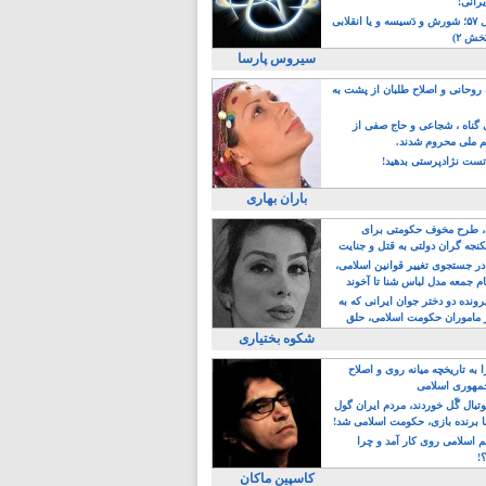
یرانی!
رویداد سال ۵۷؛ شورش و دَسیسه و یا انقلابی
خش ۲)
سیروس پارسا
روحانی و اصلاح طلبان از پشت به
ی گناه ، شجاعی و حاج صفی از
یم ملی محروم شدند.
ست نژادپرستی بدهید!
باران بهاری
طرح مخوف حکومتی برای
جه گران دولتی به قتل و جنایت
در جستجوی تغییر قوانین اسلامی،
ام جمعه مدل لباس شنا تا آخوند
مجنسگرا!
رونده دو دختر جوان ایرانی که به
 ماموران حکومت اسلامی، حلق
شکوه بختیاری
 به تاریخچه میانه روی و اصلاح
مهوری اسلامی
وتبال گًل خوردند، مردم ایران گول
ا برنده بازی، حکومت اسلامی شد!
م اسلامی روی کار آمد و چرا
؟!
کاسپین ماکان