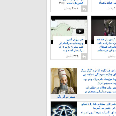
۴
ی تواند باشد؟!
کشورمان است
۱
پخش
۱۱۰۱
پخش
ن کشورمان فعالانه
هم میهنان اسیر
رات شرکت نکنند
ودربندمان، سرانجام از
ایرانی همچنان
ظلم بیکران رژیم تازی
 باقی خواهدماند
نژاد بجان آمده و به
۸
خبابانها ریختند
پخش
۲۱۹
پخش
ه ای، همانگونه که توبه گرگ مرگ
ی جنایات همیشگی شماچه می
!
 هواپیما، پیام مرگ، پیام نوید
د به مردم ایران
کشورمان فعالانه در تظاهرات
د رژیم ضدایرانی همچنان در
 خواهدماند
سهراب ارژنگ
م تازی صفتان، یلدا را با شکوهِ
 تر، جشن می گیریم!
 ای "اَعراب شیعه" مهم اند و نَه