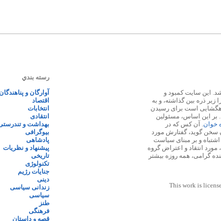
رسته بندي
 ۱۳۸۷ پایه گذاری شد. این سایت کمبود و
آوارگان و پناهندگان
زیر ذره بین گذاشته، و به
اقتصاد
اهگشایی است برای رسیدن
انتخابات
. بر این اساس، مسئولین
انتقادی
ه خوان
. آن کس که در
بهداشت و تندرستی
 سخن گوید، گفتارش مورد
بیوگرافی
 اشتباه و بر مبنای سیاست
پادشاهی
مورد انتقاد و اعتراض گروه
پیشنهاد و نظریات
نده گرامی، همه روزه بیشتر
تاریخی
تکنولوژی
جنایات رژیم
دینی
This work is licens
زندانی سیاسی
سیاسی
طنز
فرهنگی
قصه و داستان