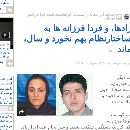
شماچه م
۸
۸۰
چنانچه این مقاله را پسندید، خواهشمند است آنرا بازپخش
فرمایید.
دها، و فردا فرزانه ها به
 ساختارنظام بهم نخورد و سال،
تا بانوا
ند
در تظاه
۰
رژیم ضد
در قدرت
۸
۸۹
رست دیگر
آقای خامن
 حیدریان،
است، سزا
تواند باشد؟
استه ضحاک خون
بازهم سقوط
بهشت آخون
 آشام آخوند و
تا بانوان 
ا ساختند.
شرکت نکنن
قدرت باقی
و گوسفند
به کوری چش
 ماه گذشته بارها مردم به
هرچه تمام
دگی کردند، دستگیر، شکنجه شدند و سر انجام عده ای از پای
برای خامنه