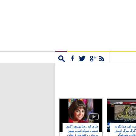
مشترک
جستجو
نه ای، همانگونه
شاهزاده رضا پهلوی اکنون
 گرگ مرگ است،
سمبل دموکراسی، میهن
نایات همیشگی
پرستی و تنها مبارز نجات