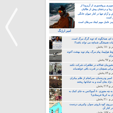
یری پروفسوری از آریزونا از
زیبا و درخشان پیش از طالبان
 آرام تنها در کنار حیوان خانگی
ر است
ز عامل مهم ایجاد سرطان است
امیر ارژنگ
ه ای، همانگونه که توبه گرگ مرگ است،
ات همیشگی شماچه می تواند باشد؟!
ط هواپیما، پیام مرگ، پیام نوید بهشت آخوند
ران
>
 کشورمان فعالانه در تظاهرات شرکت نکنند
رانی همچنان در قدرت باقی خواهدماند
 اسیر ودربندمان، سرانجام از ظلم بیکران
نژاد بجان آمده و به خبابانها ریختند
خامنه ای، به چه مجوزی ۸۰ آمبولانس به جای کمک به
ن به کربلا فرستادی؟
 برروی کوه باروتی سوار، وکبریتی دردست
ر کنار آن