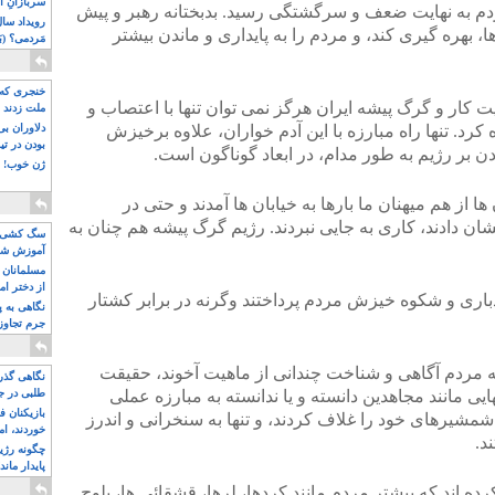
سربازانِ ا
ردم به نهایت ضعف و سرگشتگی رسید. بدبختانه رهبر و پیش
بهره گیری کند، و مردم را به پایداری و ماندن بیشتر
مَردمی؟ (بَ
خنجری که 
یت کار و گرگ پیشه ایران هرگز نمی توان تنها با اعتصاب و
ملت زدند
د. تنها راه مبارزه با این آدم خواران، علاوه برخیزش
دلاوران ب
بودن در ت
 بر رژیم به طور مدام، در ابعاد گوناگون است.
ژن خوب! ت
میلیون ها از هم میهنان ما بارها به خیابان ها آمدند و حتی در
ن دادند، کاری به جایی نبردند. رژیم گرگ پیشه هم چنان به
سگ کشی، 
آموزش شکن
بیشتر
مسلمانان 
از دختر ام
دباری و شکوه خیزش مردم پرداختند وگرنه در برابر کشتار
مسلمان ه
نگاهی به پ
جرم تجاوز
آویز شدند!
ه مردم آگاهی و شناخت چندانی از ماهیت آخوند، حقیقت
نگاهی گذرا
یی مانند مجاهدین دانسته و یا ندانسته به مبارزه عملی
طلبی در ج
بازیکنان ف
، شمشیرهای خود را غلاف کردند، و تنها به سنخرانی و اندرز
خوردند، ام
د.
چگونه رژی
پایدار ماند
ه اند که بیشتر مردم مانند کردها، لرها، قشقائی ها، بلوچ