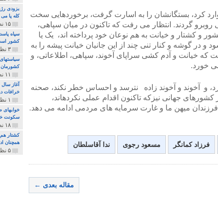
بزودی رژی
ی وارد کرد، بستگانشان را به اسارت گرفت، برخوردهایی سخت
کله پا می
 روبرو گردند. انتظار می رفت که تاکنون در میان سپاهی،
۱۵ نظر و ۳۲۷ پخش
ر و کشتار و خیانت به هم نوعان خود پرداخته اند، یک یا
سپاه پاسد
کشور اس
 در گوشه و کنار تنی چند از این جانیان خیانت پیشه را به
۳ نظر و ۱۶۲ پخش
ست که خیانت و آدم کشی سراپای آخوند، سپاهی، اطلاعاتی، و
سیاستهای 
ی خورد.
کشورمان 
۱۱ نظر و ۳۱۵ پخش
آغاز سال 
د، و آخوند و آخوند زاده نترسد و احساس خطر نکند، صحنه
خرافات دی
بر کشورهای جهانی نیزکه تاکنون اقدام عملی نکردهاند،
۱ نظر و ۷۴ پخش
رزندان میهن ما و غارت سرمایه های مردمی ادامه می دهد.
خوابهای ط
سکونت خو
۱۸ نظر و ۸۹۷ پخش
کشتار هم م
همچنان ادا
فرزاد کمانگر
مسعود رجوی
ندا آقاسلطان
۵ نظر و ۲۵۹ پخش
مقاله بعدی ←