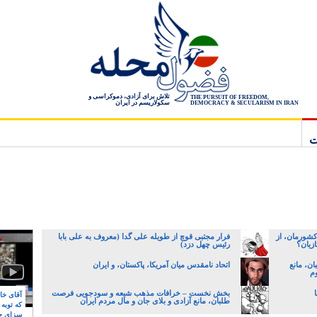
تلاش برای آزادی، دموکراسی و
THE PURSUIT OF FREEDOM,
سکولاریسم در ایران
DEMOCRACY & SECULARISM IN IRAN
ت
کشورمان، از
فرار مجتبی قوچ از طویله علی گدا (معروف به علی بابا
زیان؟
رئیس چهل دزد)
ن، مانع
اتحاد نامقدس میان آمریکا، پاکستان، و ایران
وم
بخش نخست – خرافات مذهب شیعه و سودجویی فرصت
آقای خام
طلبان، مانع آزادی و بلای جان و مال مردم ایران
که توبه
سزای ج