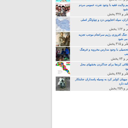
م ولایت فقیه با وجود نفرت عمومی مردم
 شود
اران، سپاه اختاپوس دزد و چپاولگر اصلی
ت
جنگ افروزی رژیم سرانجام موجب تجزیه
می شود
تحصیلی با وجود مدارس مخروبه و فرهنگ
نی
لائی کردها برای جداکردن بخشهای محل
د
یهنان کولبر کرد به وسیله پاسداران جنایتکار
مه دارد