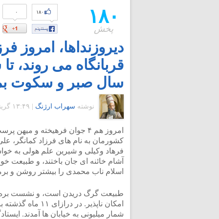
۱۸۰
۰
۱۸۰
پخش
دیروزنداها، امروز فرزا
قربانگاه می روند، تا
سال صبر و سکوت بما
نوشته
سهراب ارژنگ
|
۱۳:۴۹ گرينويچ - دوشنبه ۲۰ اردیبهشت ۱۳۸۹
امروز هم ۴ جوان فرهیخته و میهن پ
کشورمان به نام های فرزاد کمانگر، على
فرهاد وکیلى و شیرین علم هولى به خو
آشام خائنه ای جان باختند، و طبیعت خون
اسلام ناب محمدی را بیشتر روشن و برمل
طبیعت گرگ دریدن است، و نشست بره 
امکان ناپذیر. در درازای ۱۱
شمار میلیونی به خیابان ها آمدند. ایستا