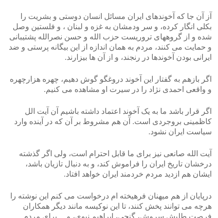
آز آن جا که آخوندهای ایران مسائل انسان دوستی و بشریت را
بکلی انگار کرده، و سر ودمشان به غزه و لبنان ، و فلستین وصل
شده و از گروههای تروریست حزب الله و حسن نصرالله پشتیبانی
و حمایت می کنند، مردم به همان اندازه از این بیگانه پرستی و ضد
ایرانی بودن آخوندها در رنجند، و از آن ها بیزارند.
اگر بازهم به گفتار این آخوند دروغگو گوش دهیم، چهره هزارچهره
و واقعی احمدی نژاد را در سیرت او مشاهده می کنیم.
اگر قرار باشد ما به یک آخوند اعتماد داشته باشیم آن آیت الل
کاظمینی بروجردی است. آن هم مشروط بر آن که در آینده وارد
سیاست ایران نشود.
آیت الله صانعی نیز برای ما قابل احترام است، ولی اگر گذشته
درخشان تاریخ ایران را فراموش کند، و به دنبال تازیان باشد،
ایشان هم ازدید مردم خردمند ایران خواهد افتاد.
درپایان از هم میهنان فرهیخته ام درخواست می کنم این نوشته را
هرچه می توانند پخش کنند، تا این نوکیسه مانند دیگر همکاران
فرصت طلبش سروش، گنجی، ابراهیم نبوی، و… برای مردم