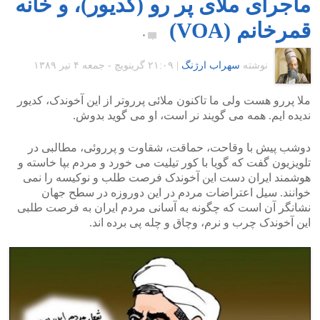
ماجرای ملای پر رو (کدیور)، و خانه
قمرخانم (VOA)
۰
نوشته
سهراب ارژنگ
|
۲۱:۰۹ گرينويچ - جمعه ۴ تیر ۱۳۸۹
ملا پررو هست ولی ما تاکنون ملائی پرروتر از این آخوندک، کدیور
ندیده ایم. همه می گویند نر است، او می گوید بدوش.
دوشب پیش با وقاحت، حماقت، شقاوت و پرروئی، مطالبی در
تلویزیون گفت که گویا با کور تیلیت می خورد و مردم بپا خاسته و
هوشمند ایران دست این آخوندک فرصت طلب و نوکیسه را نمی
خوانند. سیل اعتراضات مردم در این دوروزه در سطح جهان
نشانگر آن است که چگونه به آسانی مردم ایران به فرصت طلبی
این آخوندک چرب و نرم، وچاق و چله پی برده اند.