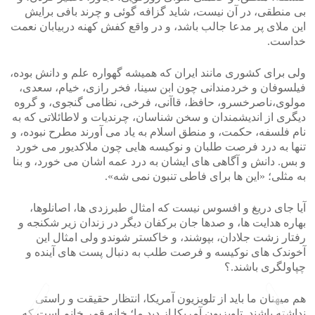
بی منطقی، در آن نیست، شاید گزافه گوئی و چرند بافی برایش
این ملای پر مدعا جالب باشد، و در واقع کفش کهنه دربیابان نعمت
خداست.
ولی برای کشوری مانند ایران که همیشه گهواره علم و دانش بوده،
فیلسوفان و خردمندانی چون ابن سینا، فخر رازی، خیام، سعدی،
مولوی،ناصرخسرو، حافظ، قاآنی، فرخی، نظامی گنجوی، و گروه
دیگری از اندیشمندان و سخن شناسان، چرندیات و لاطائلاتی که به
نام فلسفه، حکمت، و منطق اسلام به یاد می آورند مطرح نبوده، و
تنها به درد فرصت طلبان و نوکیسه هایی چون ملاکدیور می خورد
و بس. دانش و آگاهی های ایشان به درد عمه اشان می خورد، و بنا
به مثلی؛ «این ها برای فاطی تنبون نمی شه».
آیا جای دریغ و افسوس نیست که امثال طبرزدی ها، اصانلوها،
بهاره هدایت ها، و صدها جان برکفان دیگر در زندان زیر شکنجه و
رفتار زشت جلادان، بپوشند، و خاکستر شوندو ولی امثال این
آخوندک های نوکیسه و فرصت طلب به دنبال پست های آینده و
چپاولگری باشند.؟
هم میهنان ما باید از تلویزیون آمریکا، انتظار حقیقت و راستی
نداشته باشند. تلویزیون آمریکا از دید ما؛ خانه قمر خانم است که