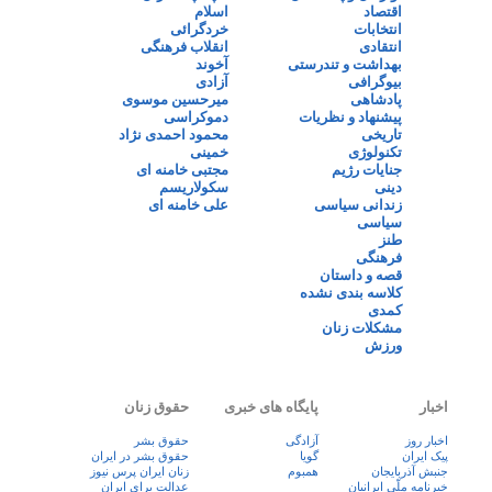
اقتصاد
اسلام
انتخابات
خردگرائی
انتقادی
انقلاب فرهنگی
بهداشت و تندرستی
آخوند
بیوگرافی
آزادی
پادشاهی
میرحسین موسوی
پیشنهاد و نظریات
دموکراسی
تاریخی
محمود احمدی نژاد
تکنولوژی
خمینی
جنایات رژیم
مجتبی خامنه ای
دینی
سکولاریسم
زندانی سیاسی
علی خامنه ای
سیاسی
طنز
فرهنگی
قصه و داستان
کلاسه بندی نشده
کمدی
مشکلات زنان
ورزش
اخبار
پایگاه های خبری
حقوق زنان
اخبار روز
آزادگی
حقوق بشر
پيک ايران
گویا
حقوق بشر در ایران
جنبش آذربایجان
همبوم
زنان ايران پرس نيوز
خبرنامه ملّی ایرانیان
عدالت برای ایران