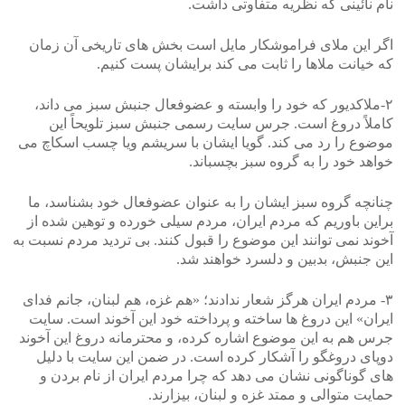
نام نائینی که نظریه متفاوتی داشت.
اگر این ملای فراموشکار مایل است بخش های تاریخی آن زمان
که خیانت ملاها را ثابت می کند برایشان پست کنیم.
۲-ملاکدیور که خود را وابسته و عضوفعال جنبش سبز می داند،
کاملاً دروغ است. جرس سایت رسمی جنبش سبز تلویحاً این
موضوع را رد می کند. گویا ایشان با سریشم ویا چسب اسکاچ می
خواهد خود را به گروه سبز بچسباند.
چنانچه گروه سبز ایشان را به عنوان عضوفعال خود بشناسد، ما
براین باوریم که مردم ایران، مردم سیلی خورده و توهین شده از
آخوند نمی توانند این موضوع را قبول کنند. بی تردید مردم نسبت به
این جنبش، بدبین و دلسرد خواهند شد.
۳- مردم ایران هرگز شعار ندادند؛ «هم غزه، هم لبنان، جانم فدای
ایران» این دروغ ها ساخته و پرداخته خود این آخوند است. سایت
جرس هم به این موضوع اشاره کرده، و محترمانه دروغ این آخوند
دوپای دروغگو را آشکار کرده است. در ضمن این سایت با دلیل
های گوناگونی نشان می دهد که چرا مردم ایران از نام بردن و
حمایت متوالی و ممتد غزه و لبنان، بیزارند.