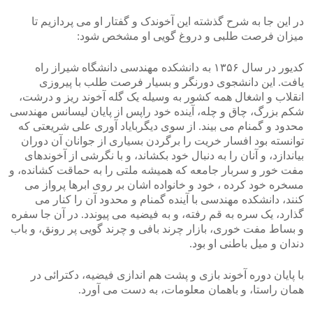
در این جا به شرح گذشته این آخوندک و گفتار او می پردازیم تا
میزان فرصت طلبی و دروغ گویی او مشخص شود:
کدیور در سال ۱۳۵۶ به دانشکده مهندسی دانشگاه شیراز راه
یافت. این دانشجوی دورنگر و بسیار فرصت طلب با پیروزی
انقلاب و اشغال همه کشور به وسیله یک گله آخوند ریز و درشت،
شکم بزرگ، چاق و چله، آینده خود راپس از پایان لیسانس مهندسی
محدود و گمنام می بیند. از سوی دیگربایاد آوری علی شریعتی که
توانسته بود افسار خریت را برگردن بسیاری از جوانان آن دوران
بیاندازد، و آنان را به دنبال خود بکشاند، و با نگرشی از آخوندهای
مفت خور و سربار جامعه که همیشه ملتی را به حماقت کشانده، و
مسخره خود کرده ، خود و خانواده اشان بر روی ابرها پرواز می
کنند، دانشکده مهندسی با آینده گمنام و محدود آن را کنار می
گذارد، یک سره به قم رفته، و به فیضیه می پیوندد. در آن جا سفره
و بساط مفت خوری، بازار چرند بافی و چرند گویی پر رونق، و باب
دندان و میل باطنی او بود.
با پایان دوره آخوند بازی و پشت هم اندازی فیضیه، دکترائی در
همان راستا، و باهمان معلومات، به دست می آورد.