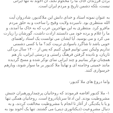
بردن فرزندان خاک ما را محکوم نکند، آن آخوند نه تنها ایرانی
نیست، بلکه دشمن تاریخ و مردم ایران است.
به عنوان نمونه استاد و خدای دانش این ملاکدیور، شادروان آیت
الله منتظری بود. نامبرده ولایت وقیح را ساخت و به حلق مردم
مافرو کرد. منتظری به این مهاجرین عرب که به خاک ما آمدند، و
ما را غلام و برده خود می دانستند ارادت داشت، گورشان را زیارت
می کرد و می بوسید. آیا ایشان می توانست یک استاد راهنمای
خوبی باشد تا شاگرد باسوادی تربیت کند؟ ما با کسی دشمنی
نداریم ولیکن نمی توانیم قبول کنیم که پس از ۱۴۰۰ سال بردگی
تازیان، و نادیده گرفتن فرهنگ راستی و درستی ایرانی، باز هم
همچنان نوکر بمانیم و چند ایرانی نمای نوکر شده و مسخ گردیده
مانند خمینی وخامنه ای و نهایتاً ملا کدیور بر ما سوار شوند، وبازهم
خرسواری کنند.
واما دروغ های ملا کدیور-
۱- ملا کدیور افاضه فرمودند که روحانیان پرچمدارورهبران جنبش
مشروطیت بودند. این ادعا سرتاپادروغ است. روحانیان همگی تنها
و یا با یکدیگر، از آغاز تا انجام با مشروطیت مخالفت کردند، و به
دنبال مشروعیت (دیکتاتوری دینی) می گشتند. تنها یک آخوند بود به