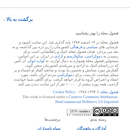
برگشت به بالا
فضول محله را بهتر بشناسید
فضول محله در ۱۳ اسفند ۱۳۸۷ پایه گذاری شد. این سایت کمبود و
نارسایی های
سیاسی
و
فرهنگی
کشورمان را زیر ذره بین گذاشته، و به
نقد می پردازد. هدف فضول محله کمک و راهگشایی است برای
رسیدن به
دموکراسی
،
سکولارسم
و
آزادی
در ایران. بر این اساس،
مسئولین فضول محله همواره به دنبال آوازند، نه
آوازه خوان
. آن کس
که در راستای کمک به آزادی و سربلندی کشورمان سخن گوید،
گفتارش مورد ستایش و تحسین ما بوده، و چنانچه گفتار او اشتباه و بر
مبنای سیاست نادرست برای
دموکراسی
مردم ایران باشد، مورد
انتقاد و اعتراض گروه ما قرار خواهد گرفت. برای آگاهی شما خواننده
گرامی، همه روزه بیشتر از ۱۰،۰۰۰ نفر از این سایت دیدن می کنند.
فضول محله
© ۱۳۹۳-۱۳۸۷ -
Cookie Policy
This work is licensed under a
Creative Commons Attribution-
NonCommercial-NoDerivs 3.0 Unported
رسته بندي
برچسب‌ها
آوارگان و پناهندگان
سپاه پاسداران