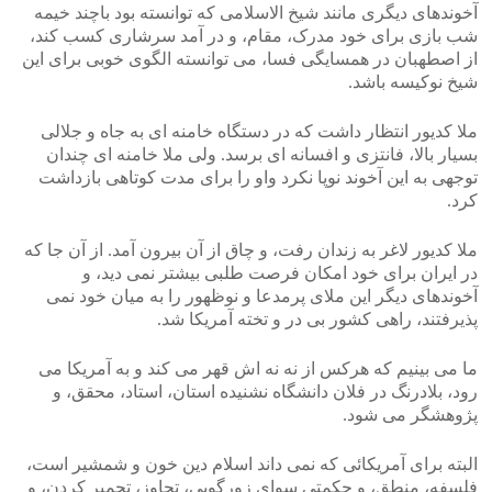
آخوندهای دیگری مانند شیخ الاسلامی که توانسته بود باچند خیمه
شب بازی برای خود مدرک، مقام، و در آمد سرشاری کسب کند،
از اصطهبان در همسایگی فسا، می توانسته الگوی خوبی برای این
شیخ نوکیسه باشد.
ملا کدیور انتظار داشت که در دستگاه خامنه ای به جاه و جلالی
بسیار بالا، فانتزی و افسانه ای برسد. ولی ملا خامنه ای چندان
توجهی به این آخوند نوپا نکرد واو را برای مدت کوتاهی بازداشت
کرد.
ملا کدیور لاغر به زندان رفت، و چاق از آن بیرون آمد. از آن جا که
در ایران برای خود امکان فرصت طلبی بیشتر نمی دید، و
آخوندهای دیگر این ملای پرمدعا و نوظهور را به میان خود نمی
پذیرفتند، راهی کشور بی در و تخته آمریکا شد.
ما می بینیم که هرکس از نه نه اش قهر می کند و به آمریکا می
رود، بلادرنگ در فلان دانشگاه نشنیده استان، استاد، محقق، و
پژوهشگر می شود.
البته برای آمریکائی که نمی داند اسلام دین خون و شمشیر است،
فلسفه، منطق، و حکمتی سوای زورگویی، تجاوز، تحمیر کردن، و