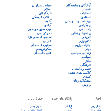
آوارگان و پناهندگان
سپاه پاسداران
اقتصاد
اسلام
انتخابات
خردگرائی
انتقادی
انقلاب فرهنگی
بهداشت و تندرستی
آخوند
بیوگرافی
آزادی
پادشاهی
میرحسین موسوی
پیشنهاد و نظریات
دموکراسی
تاریخی
محمود احمدی نژاد
تکنولوژی
خمینی
جنایات رژیم
مجتبی خامنه ای
دینی
سکولاریسم
زندانی سیاسی
علی خامنه ای
سیاسی
طنز
فرهنگی
قصه و داستان
کلاسه بندی نشده
کمدی
مشکلات زنان
ورزش
اخبار
پایگاه های خبری
حقوق زنان
اخبار روز
آزادگی
حقوق بشر
پيک ايران
گویا
حقوق بشر در ایران