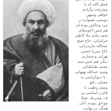
فضل الله که با
پیشرفت وآزادی
خواهی ومیهن
دوستی، همواره در
نبرد وچالش بوده اند،
هم چنین آخوندهای
نجف مانند ملا کاظم
خراسانی، حاج شیخ
عبدالله مازندرانی،
حاج میرزا حسین
تهرانی و شماری
دیگر، هم چنین سید
محمد طباطبائی
وسید عبدالله بهبهانی
، با دموکراسی به
معنای واقع
ومشروطیت با
قانون اساسی بی
قید وشرط، عملا
موافق نبودند. آنان
همگی در نهایت،