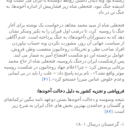
رسیده بود وبه دنبال داشتن روابط دوستانه با ایران می گشت وبه
اندیشه جنگ نبود، فتحعلی شاه زیر فشاربیش از اندازه آخوندها، به
جنگ تن در داد.
فتحعلی شاه از سید محمد مجاهد درخواست یک نوشته برای آغاز
جنگ با روسیه کرد، تا درشب اول قبرآن را به نکیر ومنکر نشان
دهد که به دستورآنان (آخوندها)، به جنگ پرداخته است. عدم آگاهی
از سیاست جهانی آن روز، مشورت نکردن وبه حساب نیاوردن
افراد صاحب نظر، و تحریکات روحانیون متعصب وطن فروش،
عوامل برجسته این دو شکست افتضاح آمیز به شمار می آیند.
پس ازشکست ایران درجنگ باروسیه، فتحعلی شاه از حاج محمد
برغانی پرسش کرد: « چرا اعلام جهاد روحانیون در شکست روسیه
موثر واقع نشد؟» ، نام برده پاسخ داد: « علت را باید در بی ایمانی
وعدم خلوص عباس میرزا جستجو کرد».
[۷۱]
فروپاشی و تجزیه کشور به دلیل دخالت آخوندها:
نتیجه وسوسه و دخالت آخوندها بستن دوعهد نامه ننگین ترکمانچای
و گلستان و جداشدن بهترین بخش های خاک ایران به شرح زیر
است:
[۸۷]
۱- گرجستان درسال ۱۸۰۱