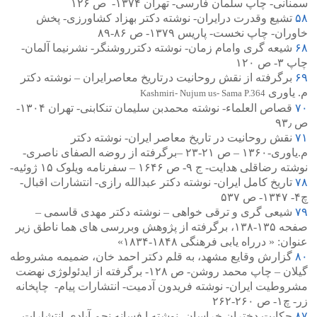
سمنانی- چاپ سلمان فارسی- تهران ۱۳۷۴- ص ۱۲۶
۵۸
تشیع وقدرت درایران- نوشته دکتر بهزاد کشاورزی- پخش
خاوران- چاپ نخست- پاریس ۱۳۷۹- ص ۸۶-۸۹
۶۸
شیعه گری وامام زمان- نوشته دکترروشنگر- نشرنیما آلمان-
چاپ ۳- ص ۱۲۰
۶۹
برگرفته از نقش روحانیت درتاریخ معاصرایران – نوشته دکتر
م. یاوری
Kashmiri- Nujum us- Sama P.364
۷۰
قصاص العلماء- نوشته محمدبن سلیمان تنکابنی- تهران ۱۳۰۴-
ص ۹۳٫
۷۱
نقش روحانیت در تاریخ معاصر ایران- نوشته دکتر
م.یاوری-۱۳۶۰ – ص ۲۱-۲۳ –برگرفته از روضه الصفای ناصری-
نوشته رضاقلی هدایت- ج ۹- ص ۱۶۴۶ – سفرنامه ویلوک ۱۵ ژوئیه-
۷۸
تاریخ کامل ایران- نوشته دکتر عبدالله رازی- انتشارات اقبال-
چ۴- ۱۳۴۷- ص ۵۳۷
۷۹
شیعی گری و ترقی خواهی – نوشته دکتر مهدی قاسمی –
صفحه ۱۳۵-۱۳۸، برگرفته از پژوهش وبررسی های هما ناطق زیر
عنوان: « درراه یابی فرهنگی ۱۸۴۸-۱۸۳۴»
۸۰
گزارش وقایع مشهد، به قلم دکتر احمد خان، ضمیمه مشروطه
گیلان – چاپ محمد روشن- ص ۱۲۸- برگرفته از ایدئولوژی نهضت
مشروطیت ایران- نوشته فریدون آدمیت- انتشارات پیام- چاپخانه
زر- چ۱- ص ۲۶۰-۲۶۲
۸۷
حکایت دختران خراسان- نوشته ا فسانه نجم آبادی-انتشارات