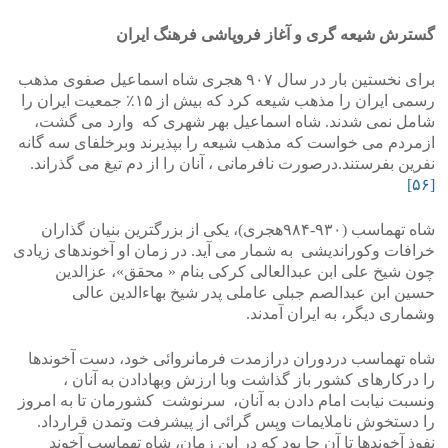
گسترش شیعه گری و آغاز فروپاشی فرهنگ ایران
برای نخستین بار در سال ۹۰۷ هجری شاه اسماعیل صفوی مذهب
رسمی ایران را مذهب شیعه کرد که بیش از ۱۵٪ جمعیت ایران را
شامل نمی شدند. شاه اسماعیل بهر شهری که وارد می گشت،
ازمردم می خواست که مذهب شیعه را بپذیرند وبرخلفای سه گانه
نفرین بفرستند.درصورت نافرمانی ، آنان را از دم تیغ می گذراند.
[۵۶]
شاه تهماسب (۹۳۰-۹۸۴هجری)، یکی از بزرگترین بنیان گذاران
خرافات وکوراندیشی به شمار می آید. در زمان او آخوندهای زیادی
چون شیخ علی ابن عبدالعالی کرکی بنام « محقق»، عزالدین
حسین ابن عبدالصم جبلی عاملی پدر شیخ بهاءالدین عالی
وشماری دیگر، به ایران آمدند.
شاه تهماسب دردوران درازمدت فرمانروائی خود، دست آخوندها
را درکارهای کشور باز گذاشت وبا ارزش وبهادادن به آنان ،
ونسبت نیابت امام دادن به آنان، سرنوشت کشورمان تا به امروز
را دستخوش ناملایمات وپس گرائی از پیشرفت وتمدن قرارداد.
نفوذ آخوندها تا آن جا بود که در این زمان، شاه تهماسب آخوند