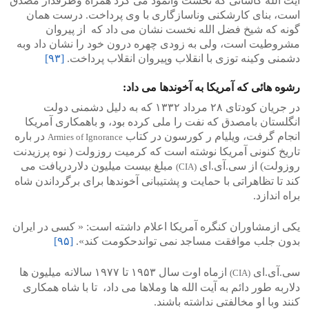
آیت الله کاشانی که نخست وانمود می کرد همراه وطرفدار مصدق
است، بنای کارشکنی وناسازگاری با وی پرداخت. درست همان
گونه که شیخ فضل الله نخست نشان می داد که از پیروان
مشروطیت است، ولی به زودی چهره درون خود را نشان داد وبه
دشمنی وکینه توزی با انقلاب وپیروان انقلاب پرداخت.
[۹۳]
رشوه هائی که آمریکا به آخوندها می داد:
در جریان کودتای ۲۸ مرداد ۱۳۳۲ که به دلیل دشمنی دولت
انگلستان بامصدق که نفت را ملی کرده بود، و باهمکاری آمریکا
انجام گرفت، ویلیام ر کورسون در کتاب
در باره
Armies of Ignorance
تاریخ کنونی آمریکا نوشته است که کرمیت روزولت ( نوه پرزیدنت
روزولت) از سی.آی.ای
مبلغ بیست میلیون دلاردریافت می
(CIA)
کند تا تظاهراتی با حمایت و پشتیبانی آخوندها برای برگرداندن شاه
براه اندازد.
یکی ازمشاوران کنگره آمریکا اعلام داشته است: « کسی در ایران
بدون جلب موافقت مساجد نمی تواندحکومت کند».
[۹۵]
سی.آی.ای
ازماه اوت سال ۱۹۵۳ تا ۱۹۷۷ سالانه میلیون ها
(CIA)
دلاربه طور دائم به آیت الله ها وملاها می داد، تا با شاه همکاری
کنند وبا او مخالفتی نداشته باشند.