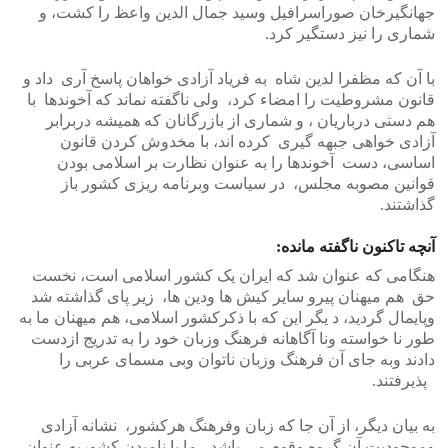
جهانگیرخان صوراسرافیل وسید جمال الدین واعظ را کشت، و
شماری را نیز دستگیر کرد.
با آن که مظفرا لدین شاه به فریاد آزادی خواهان پاسخ آری داد و
قانون مشروطیت را امضاء کرد، ولی ناگفته نماند که آخوندها با
هم دستی درباریان ، و شماری از بازرگانان که همیشه دربرابر
آزادی خواهی جبهه گیری کرده اند، با مخدوش کردن قانون
اساسی، دست آخوندها را به عنوان نظارت بر اسلامی بودن
قوانین مصوبه مجلس، در سیاست وبرنامه ریزی کشور باز
گذاشتند.
آنچه تاکنون ناگفته مانده:
هنگامی که عنوان شد که ایران یک کشور اسلامی است، نخست
حق هم میهنان پیرو سایر کیش ها ودین ها، زیر پای گذاشته شد
وپایمال گردید، د یگر این که با ذکرکشور اسلامی، هم میهنان ما به
طور نا خواسته ونا آگاهانه فرهنگ وزبان خود را به تدریج ازدست
دادند وبه جای آن فرهنگ وزبان ناتوان وبی مسمای عربی را
پذیرفتند.
به بیان دیگر، از آن جا که زبان وفرهنگ هرکشور، نشانه آزادی
وموجودیت آن گروه وقوم می باشد، ما با نامیدن کشوربه عنوان