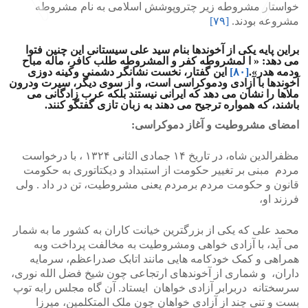
خواستار مشروطه زیر چتروپوشش اسلامی به نام مشروطه
مشروعه بودند.
[۷۹]
براین پایه یکی از آخوندها بنام سید علی سیستانی این چنین فتوا
>
<
می دهد: « ا لمشروطه کفر و المشروطه طلب کافر، ماله مباح
ودمه هدر».
[۸۰]
این گفتار، نخست نشانگر دشمنی وکینه دوزی
آخوندها با آزادی ودموکراسی است، و از سوی دیگر، سیرت ودرون
ملاها را نشان می دهد که ایرانی نیستند بلکه عرب زادگانی می
باشند، که همواره ترجیح می دهند به زبان تازی گفتگو کنند.
امضای مشروطیت و آغاز دموکراسی:
مظفرالدین شاه، در تاریخ ۱۴ جمادی الثانی ۱۳۲۴ ، با درخواست
مردم مبنی بر تغییر حکومت از استبداد و دیکتاتوری به حکومت
قانون و حکومت مردم برمردم یعنی مشروطیت، تن در داد . ولی
فرزند او،
محمد علی که یکی از بزرگترین خیانت کاران به کشور ما به شمار
می آید، با آزادی خواهی ومشروطیت به مخالفت پرداخت وبه
همراهی و کمک خودکامه هایی مانند اتابک صدراعظم، سرمایه
داران، و شماری از آخوندهای ارتجاعی چون شیخ فضل الله نوری،
سرسختانه دربرابر آزادی خواهان ایستاد. آن گاه مجلس رابه توپ
بست و تنی چند از آزادی خواهان چون ملک المتکلمین، میرزا