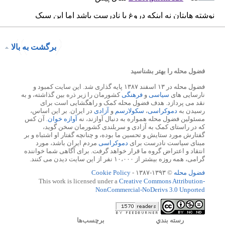
برگشت به بالا
فضول محله را بهتر بشناسید
فضول محله در ۱۳ اسفند ۱۳۸۷ پایه گذاری شد. این سایت کمبود و
نارسایی های
سیاسی
و
فرهنگی
کشورمان را زیر ذره بین گذاشته، و به
نقد می پردازد. هدف فضول محله کمک و راهگشایی است برای
رسیدن به
دموکراسی
،
سکولارسم
و
آزادی
در ایران. بر این اساس،
مسئولین فضول محله همواره به دنبال آوازند، نه
آوازه خوان
. آن کس
که در راستای کمک به آزادی و سربلندی کشورمان سخن گوید،
گفتارش مورد ستایش و تحسین ما بوده، و چنانچه گفتار او اشتباه و بر
مبنای سیاست نادرست برای
دموکراسی
مردم ایران باشد، مورد
انتقاد و اعتراض گروه ما قرار خواهد گرفت. برای آگاهی شما خواننده
گرامی، همه روزه بیشتر از ۱۰،۰۰۰ نفر از این سایت دیدن می کنند.
فضول محله
© ۱۳۹۳-۱۳۸۷ -
Cookie Policy
This work is licensed under a
Creative Commons Attribution-
NonCommercial-NoDerivs 3.0 Unported
رسته بندي
برچسب‌ها