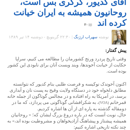
آقای کدیور، کرکری بس است،
روحانیون همیشه به ایران خیانت
کرده اند
۲۰
نوشته
سهراب ارژنگ
|
۲۲:۳۰ گرينويچ - دوشنبه ۱۴ تیر ۱۳۸۹
پیش گفتار:
وقتی تاریخ پردرد ورنج کشورمان را مطالعه می کنیم، سراپا
حکایت از خیانت آخوندها، وبند وبست آنان برای نابودی این کشور
بوده است.
اکنون آخوندک نوکیسه و فرصت طلبی بنام کدیور که نتوانسته
مطابق دلخواه خود در دستگاه ولایت وقیح به پست نان و آبداری
برسد، در آمریکا به راه افتاده و در مجالس گوناگون از جمله خانه
قمرخانم
، به شکرافشانی گوناگونی می پردازد، که ما در
(VOA)
دومقاله گذشته به پاره ای از آن ها اشاره کردیم.
حال، نوبت آنست که در باره دروغ بزرگ ایشان که؛ « روحانیان
همیشه پیشتاز و پیشاهنگ آزادیخواهان و مشروطیت بوده اند،» به
چند نکته تاریخی اشاره کنیم: