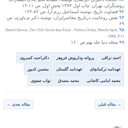
روشنگران، تهران. چاپ اول ۱۳۷۴ بخش اول، ص ۱۱-۱۲
۹۲
قضاوت تاریخ- نوشته اسماعیل رزم آرا- ص ۸۲-۱۲۲
۹۳
نقش روحانیت درتاریخ معاصرایران- نوشته دکتر م.یاوری- ص
۶۹
۹۵
Daniel Drooze, The CIA’s Secret Iran Fund – Politics Today, March/April,
1980, P.11
۹۹
مجله دنیا جلد نهم ص ۱۶۰
احمد نراقی
پروانه وداریوش فروهر
دکتراحمد کسروی
عهدنامه ترکمانچای
عهدنامه گلستان
محسن کدیور
محمد امامی کاشانی
محمد مصدق
نواب صفوی
→ مقاله قبلی
مقاله بعدی ←