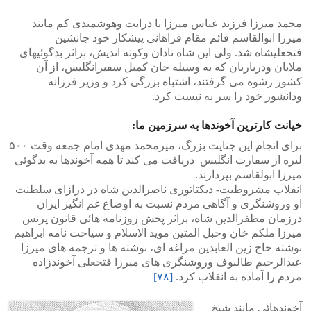
محمد میرزا فرزند عباس میرزا با درایت وهوشمندی کم مانند
میرزا ابوالقاسم قائم مقام فراهانی پیشکار خود جانشین
فتحعلیشاه شد. ولی این شاه نادان وکوته اندیش، براثر بدگوئیهای
ملایان ودرباریان که به وسیله جان کمبل سفیرانگلیس، از آن
کشور رشوه می گرفتند، اشتباه بزرگی کرد و وزیر فرزانه
ودانشور خود را سر به نیست کرد.
خیانت کارترین آخوندها به سرزمین ما:
برای انجام این جنایت بزرگ، میرمحمد مهدی امام جمعه وقت ۵۰۰
لیره از سفارت انگلیس دریافت می کند تا همه آخوندها به بدگوئی
میرزا ابولقاسم بپردازند.
انقلاب مشروطیت- دیکتاتوری ناصرالدین شاه در درازای سلطنت
او وروشنگری و آگاهی مردم نسبت به اوضاع غم انگیز ایران
درزمان مظفرالدین شاه، براثر پخش روزنامه هائی قانون پرنس
میرزا ملکم خان وحبل المتین موید الاسلام و سیاحت نامه ابراهیم
نوشته حاج زین العابدین مراغه ای، نوشته ها و ترجمه های میرزا
عبدالرحیم طالبوف وروشنگری های میرزا فتحعلی آخوندزاده
مردم را آماده به انقلاب کرد.
[۷۸]
آخوندهائی مانند شیخ