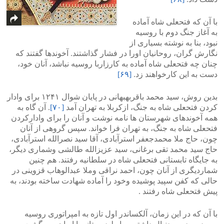
با آن که فتحعلی شاه آماده
به آغاز جنگ دوم با روسیه
نبود، بنا به نوشته بسیاری از
نگارش گران، روحانیان اورا در فشار گذاشتند. آخوندها گفتند که
چنان چه فتحعلی شاه آماده به کارزاربا روسیه نباشد، آنان خود،
دست به این کارخواهند زد.
[۶۹]
بدین روش، سید محمد باقربهبهانی در پایان شوال ۱۲۴۱ برای وادار
کردن فتحعلی شاه به جنگ، ازکربلا به تهران آمد
[۷۰]
. آن گاه به
همه آخوندهای شهرستان ها نامه نوشت و آنان را برای وادارکردن
فتحعلی شاه به جنگ، به تهران فرا خواند. سپس گروهی از آنان
چون، حاج ملا محمدجعفر استرآبادی، آقا سید نصرالله استرآبادی،
حاج سید محمد تقی برغانی، سید عزیزالله طالشی وشماری دیگر،
به جایگاه تابستانی فتحعلی شاه در سلطانیه رفتند. هم چنین
شماردیگری از آنان چون، احمد نراقی وملا عبدالوهاب قزوینی در
حالی که کفن سپید پوشیده وخود را آماده شهادت ساخته بودند، به
پیش فتحعلی شاه رفتند .
با آن که در این زمان، آلکساندر اول تازه به امپراتوری روسیه