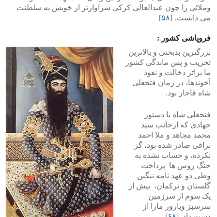
وملائی را چون عبدالعالی کرکی سزاوارتر از خویش به سلطنت
می دانست.
[۵۸]
فروپاشی کشور :
بزرگترین بدبختی و بالاترین
تخریب و پس ماندگی کشور
ما براثر دخالت و نفوذ
آخوندها، در زمان فتحعلی
شاه قاجار بود.
فتحعلی شاه با دستور
جهادی که ازجانب سید
محمد مجاهد و ملا احمد
نراقی صادر شده بود، گز
نکرده، و حساب نشده به
جنگ روس ها پرداخت
وطی دو عهد نامه ننگین
گلستان و ترکمان، بیش از
یک سوم از سرزمین
سرسبز وبارور مارا از
دست داد.
[۶۸]