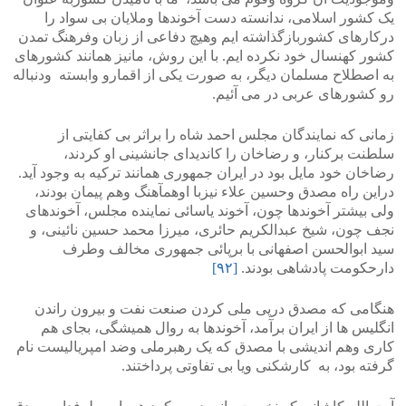
یک کشور اسلامی، ندانسته دست آخوندها وملایان بی سواد را
درکارهای کشوربازگذاشته ایم وهیچ دفاعی از زبان وفرهنگ تمدن
کشور کهنسال خود نکرده ایم. با این روش، مانیز همانند کشورهای
به اصطلاح مسلمان دیگر، به صورت یکی از اقمارو وابسته ودنباله
رو کشورهای عربی در می آئیم.
زمانی که نمایندگان مجلس احمد شاه را براثر بی کفایتی از
سلطنت برکنار، و رضاخان را کاندیدای جانشینی او کردند،
رضاخان خود مایل بود در ایران جمهوری همانند ترکیه به وجود آید.
دراین راه مصدق وحسین علاء نیزبا اوهمآهنگ وهم پیمان بودند،
ولی بیشتر آخوندها چون، آخوند یاسائی نماینده مجلس، آخوندهای
نجف چون، شیخ عبدالکریم حائری، میرزا محمد حسین نائینی، و
سید ابوالحسن اصفهانی با برپائی جمهوری مخالف وطرف
دارحکومت پادشاهی بودند.
[۹۲]
هنگامی که مصدق درپی ملی کردن صنعت نفت و بیرون راندن
انگلیس ها از ایران برآمد، آخوندها به روال همیشگی، بجای هم
کاری وهم اندیشی با مصدق که یک رهبرملی وضد امپریالیست نام
گرفته بود، به کارشکنی ویا بی تفاوتی پرداختند.