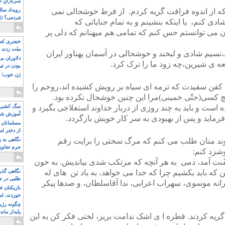
سربازانِ ا
ه از اندوه فراقت گریه کردم. از فرط خوشحالی نمی
مَردمی؟ (بَ
دی کنم، یا اینکه بنشینم و به تمام جنایاتی که
می توانستم حس کنم که تمامی هم میهنانم که دلی پر
خنجری که 
ملت زدند
نسیم شادی و لبخند و خوشحالی در آسمان پهناور ایران
دلاوران ب
 ی شیرین،چه زود ما را ترک کرد.
بودن در ت
ژن خوب! ت
ن کفن سفیدت که ترمه ای سیاه بر رویش کشیده اند،روحم را
چ کسی(حتّی خمینی)مرا این چنین خوشحال نکرده بود.
ست و باید یه چند روزی از دربار خداوند استعلاجی بگیرد و
سگ کشی، 
آموزش شکن
اید و پس از بهبودی به سر کار خویش بازگردد.
بیشتر
مسلمانان 
از دختر ام
مسلمان ه
اوند منان طلب می کنم که مرگ سختی را برایت رقم
نگاهی به پ
جرم تجاوز
شزد کنم:
آویز شدند!
ّنت آمد، دمی به هر آنچه که مرتکب شدی بیاندیش. به خون
که باید بکشیم چرا که خدا می خواهد، به یاد تن های له
نگاهی گذرا
طلبی در ج
انه موسوی، سهراب اعرابی، ندا آقاسلطان، و صدها پیکر
بازیکنان ف
خوردند، ام
چگونه رژی
پایدار ماند
ریه کردند. قطره ا ی اشک ندامت بریز، لختی فکر کن به این