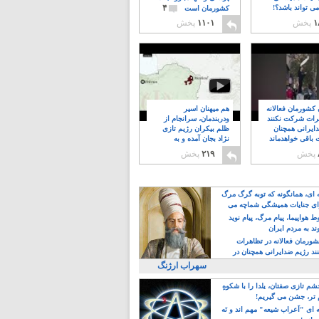
۴
ی تواند باشد؟!
کشورمان است
۱
پخش
۱۱۰۱
پخش
ن کشورمان فعالانه
هم میهنان اسیر
رات شرکت نکنند
ودربندمان، سرانجام از
ایرانی همچنان
ظلم بیکران رژیم تازی
 باقی خواهدماند
نژاد بجان آمده و به
۸
خبابانها ریختند
پخش
۲۱۹
پخش
ه ای، همانگونه که توبه گرگ مرگ
ی جنایات همیشگی شماچه می
!
 هواپیما، پیام مرگ، پیام نوید
د به مردم ایران
کشورمان فعالانه در تظاهرات
د رژیم ضدایرانی همچنان در
 خواهدماند
سهراب ارژنگ
م تازی صفتان، یلدا را با شکوهِ
 تر، جشن می گیریم!
 ای "اَعراب شیعه" مهم اند و نَه