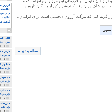
 در زندان هایتان، بر فرزندان این مرز و بوم انجام نشده
 در خاک ایران دفن کنند،شرم کن از بزرگان تاریخ این
گزارش تصو
افغانستان 
خواب خوش و
ر زار گریه کنی که مرگت آرزوی دلچسبی است برای ایرانیان…
امکان پذی
گوشت قرم
موسوی
آقای خامن
سزای جنای
۸ نظر و ۱۸۰ پخش
مقاله بعدی ←
بازهم سقو
به مردم ای
۴ نظر و ۹۷ پخش
تا بانوان
رژیم ضدای
۸ نظر و ۸۹ پخش
هم میهنان
رژیم تازی 
۸ نظر و ۲۱۹ پخش
زلزله زدگا
۷ نظر و ۲۱۰ پخش
خاورمیانه
ولی فقیه د
۶ نظر و ۱۵۷ پخش