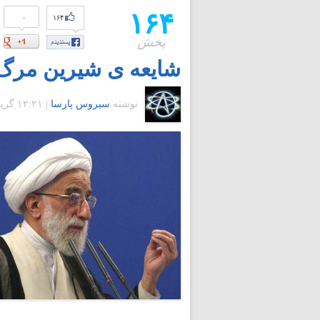
۱۶۴
۰
۱۶۴
پخش
شایعه ی شیرین مرگ
نوشته
سیروس پارسا
|
۱۲:۲۱ گرينويچ - دوشنبه ۱۵ شهریور ۱۳۸۹