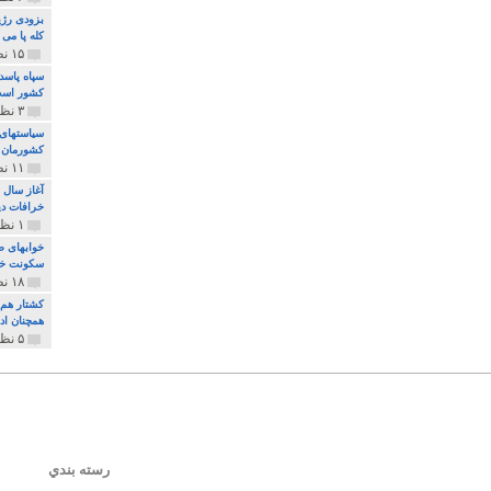
بزودی رژی
کله پا می
۱۵ نظر و ۳۲۷ پخش
سپاه پاسد
کشور اس
۳ نظر و ۱۶۲ پخش
سیاستهای 
کشورمان 
۱۱ نظر و ۳۱۵ پخش
آغاز سال 
خرافات دی
۱ نظر و ۷۴ پخش
خوابهای ط
سکونت خو
۱۸ نظر و ۸۹۷ پخش
کشتار هم م
همچنان ادا
۵ نظر و ۲۵۹ پخش
رسته بندي