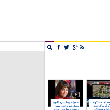
مشترک
جستجو
نه ای، همانگونه
شاهزاده رضا پهلوی اکنون
 گرگ مرگ است،
سمبل دموکراسی، میهن
نایات همیشگی
پرستی و تنها مبارز نجات