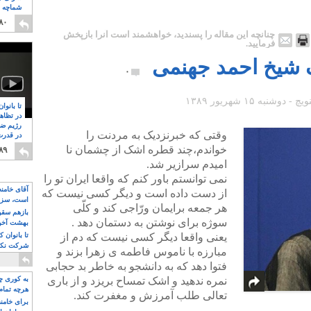
شماچه م
۸
۸۰
چنانچه این مقاله را پسندید، خواهشمند است آنرا بازپخش
فرمایید.
 شیخ احمد جهنمی
۰
تا بانوا
در تظاه
رژیم ضد
وقتی که خبرنزدیک به مردنت را
در قدرت
۸
خواندم،چند قطره اشک از چشمان نا
۸۹
امیدم سرازیر شد.
نمی توانستم باور کنم که واقعا ایران تو را
آقای خامن
از دست داده است و دیگر کسی نیست که
است، سزا
هر جمعه برایمان ورّاجی کند و کلّی
تواند باشد؟
بازهم سقوط
سوژه برای نوشتن به دستمان دهد .
بهشت آخون
یعنی واقعا دیگر کسی نیست که دم از
تا بانوان 
شرکت نکنن
مبارزه با ناموس فاطمه ی زهرا بزند و
قدرت باقی
فتوا دهد که به دانشجو به خاطر بد حجابی
نمره ندهید و اشک تمساح بریزد و از باری
به کوری چش
هرچه تمام
تعالی طلب آمرزش و مغفرت کند.
برای خامنه