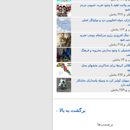
م ولایت فقیه با وجود نفرت عمومی مردم
 شود
اران، سپاه اختاپوس دزد و چپاولگر اصلی
ت
جنگ افروزی رژیم سرانجام موجب تجزیه
می شود
تحصیلی با وجود مدارس مخروبه و فرهنگ
نی
لائی کردها برای جداکردن بخشهای محل
د
یهنان کولبر کرد به وسیله پاسداران جنایتکار
مه دارد
برگشت به بالا
برچسب‌ها