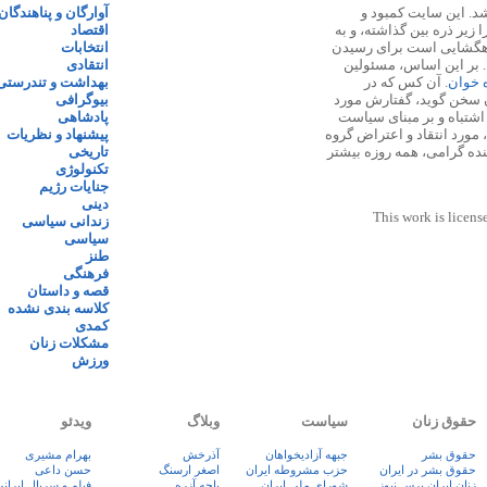
 ۱۳۸۷ پایه گذاری شد. این سایت کمبود و
آوارگان و پناهندگان
زیر ذره بین گذاشته، و به
اقتصاد
اهگشایی است برای رسیدن
انتخابات
. بر این اساس، مسئولین
انتقادی
ه خوان
. آن کس که در
بهداشت و تندرستی
 سخن گوید، گفتارش مورد
بیوگرافی
 اشتباه و بر مبنای سیاست
پادشاهی
مورد انتقاد و اعتراض گروه
پیشنهاد و نظریات
نده گرامی، همه روزه بیشتر
تاریخی
تکنولوژی
جنایات رژیم
دینی
This work is licens
زندانی سیاسی
سیاسی
طنز
فرهنگی
قصه و داستان
کلاسه بندی نشده
کمدی
مشکلات زنان
ورزش
حقوق زنان
سیاست
وبلاگ
ویدئو
حقوق بشر
جبهه آزادیخواهان
آذرخش
بهرام مشیری
حقوق بشر در ایران
حزب مشروطه ایران
اصغر ارسنگ
حسن داعی
زنان ايران پرس نيوز
شورای ملی ایران
باچه آزره
فيلم و سريال ايران