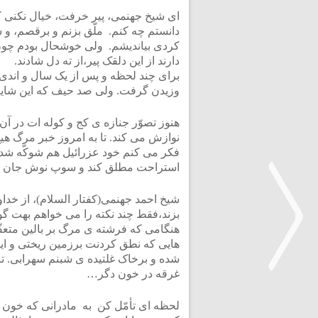
ای شیخ جهنمی، پیر خرفت، خیال نکنی ک
دانستم چه کنم. ملّق بزنم و برقصم، و شا
کردی بیاندیشم. ولی خوشحال بودم چون 
دارند از این دلقک پیر،از ته دل شادند.
برای چند لحظه و پس از یک سال و اندی،
وزیدن گرفت. ولی صد حیف که این شایعه
هنوز تصوّر جنازه ی کج و کوله ات در آ
نوازش می کند. تا به امروز خبر مرگ هی
فکر می کنم خود عزرائیل هم شوکّه شده ا
استراحت مطلق کند و سوپ نوش جان فرم
شیخ احمد جهنمی(کفتار السلام)، از خد
بزند،فقط چند نکته را می خواهم بهت گو
هنگامی که فرشته ی مرگ بر بالین متعف
هایی که نطق کردنت برزمین ریختی و این 
شده و برخاک غلتیده ی شبنم سهرابی. تر
غرقه در خون دگر…
<
لحظه ای تأمّل کن به مادرانی که خون گ