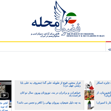
تلاش برای آزادی، دموکراسی و
THE PURSUIT OF FREEDOM,
سکولاریسم در ایران
DEMOCRACY & SECULARISM IN IRAN
ت
 جایزه اسکار
فرار مجتبی قوچ از طویله علی گدا (معروف به علی بابا
رئیس چهل دزد)
کشورمان، از
خواهران، و برادران در بند، نوروزتان پیروز، سال نو اتان
زیان؟
فرخنده باد
ر با اسیران!
به چه دلیل شیعیان، پیروان بهائی را کافر و نجس می دانند؟
آقای خام
که توبه
سزای ج