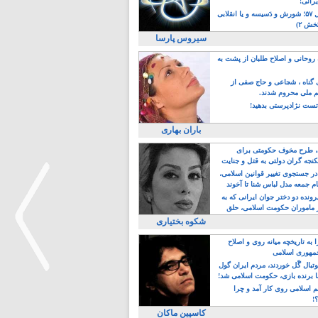
یرانی!
رویداد سال ۵۷؛ شورش و دَسیسه و یا انقلابی
خش ۲)
سیروس پارسا
روحانی و اصلاح طلبان از پشت به
ی گناه ، شجاعی و حاج صفی از
یم ملی محروم شدند.
ست نژادپرستی بدهید!
باران بهاری
طرح مخوف حکومتی برای
جه گران دولتی به قتل و جنایت
در جستجوی تغییر قوانین اسلامی،
ام جمعه مدل لباس شنا تا آخوند
مجنسگرا!
رونده دو دختر جوان ایرانی که به
 ماموران حکومت اسلامی، حلق
شکوه بختیاری
 به تاریخچه میانه روی و اصلاح
مهوری اسلامی
وتبال گًل خوردند، مردم ایران گول
ا برنده بازی، حکومت اسلامی شد!
م اسلامی روی کار آمد و چرا
؟!
>
کاسپین ماکان