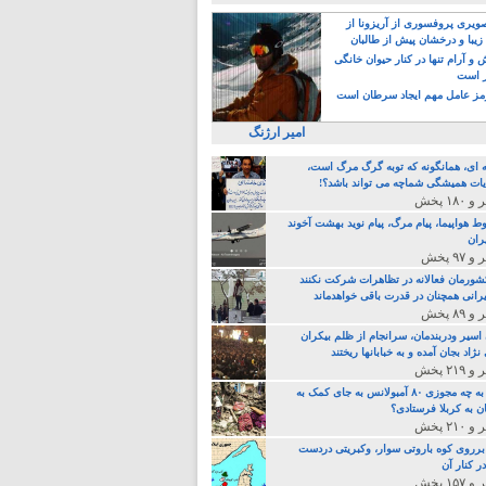
یری پروفسوری از آریزونا از
زیبا و درخشان پیش از طالبان
 آرام تنها در کنار حیوان خانگی
ر است
ز عامل مهم ایجاد سرطان است
امیر ارژنگ
ه ای، همانگونه که توبه گرگ مرگ است،
ات همیشگی شماچه می تواند باشد؟!
ط هواپیما، پیام مرگ، پیام نوید بهشت آخوند
ران
 کشورمان فعالانه در تظاهرات شرکت نکنند
رانی همچنان در قدرت باقی خواهدماند
 اسیر ودربندمان، سرانجام از ظلم بیکران
نژاد بجان آمده و به خبابانها ریختند
خامنه ای، به چه مجوزی ۸۰ آمبولانس به جای کمک به
ن به کربلا فرستادی؟
 برروی کوه باروتی سوار، وکبریتی دردست
ر کنار آن