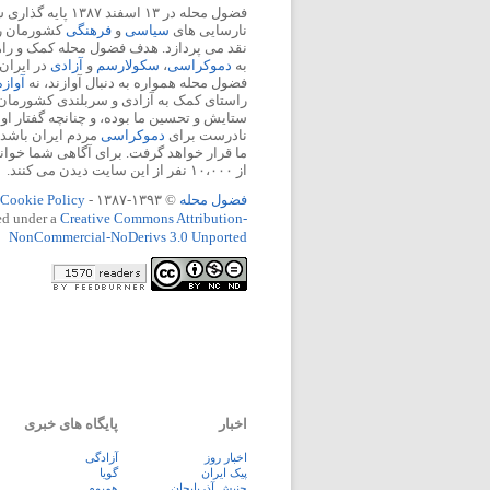
فضول محله در ۱۳ اسفند
نارسایی های
سیاسی
و
فرهنگی
کشورمان را 
نقد می پردازد. هدف فضول محله کمک و ر
به
دموکراسی
،
سکولارسم
و
آزادی
در ایران
فضول محله همواره به دنبال آوازند، نه
آواز
راستای کمک به آزادی و سربلندی کشورمان
ستایش و تحسین ما بوده، و چنانچه گفتار او
نادرست برای
دموکراسی
مردم ایران باشد، 
ما قرار خواهد گرفت. برای آگاهی شما خوان
از ۱۰،۰۰۰ نفر از این سایت دیدن می کنند.
فضول محله
© ۱۳۹۳-۱۳۸۷ -
Cookie Policy
ed under a
Creative Commons Attribution-
NonCommercial-NoDerivs 3.0 Unported
اخبار
پایگاه های خبری
اخبار روز
آزادگی
پيک ايران
گویا
جنبش آذربایجان
همبوم