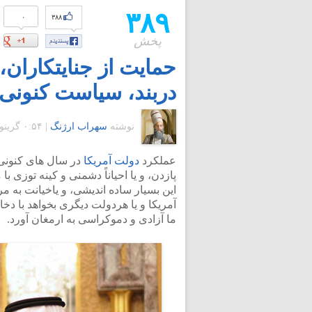
۳۸۹
۰
۳۸۸
پخش
حمایت از جنایتکاران
دربند، سیاست کنونی
نوشته
سهراب ارژنگ
|
۰:۵۴ گرينويچ - شنبه ۱۳ آذر ۱۳۸۹
عملکرد
دولت آمریکا
در سال های کنونی 
پازدن، و یا احیاناً دشمنی و کینه توزی 
این بسیار ساده اندیشی، و یاخیانت به م
آمریکا و یا هردولت دیگری بخواهد با د
ما آزادی و دموکراسی به ارمغان آورد.