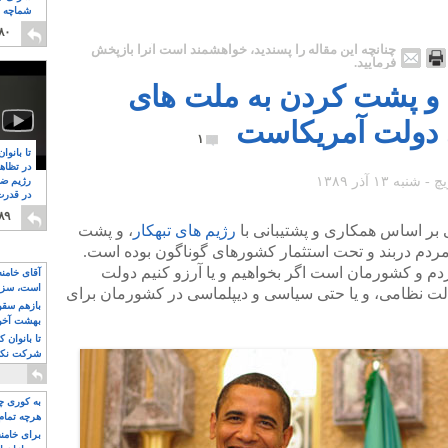
شماچه م
۸
۸۰
چنانچه این مقاله را پسندید، خواهشمند است آنرا بازپخش
فرمایید.
، و پشت کردن به ملت های
 دولت آمریکاست
۱
تا بانوا
در تظاه
رژیم ضد
در قدرت
۸
۸۹
بر اساس همکاری و پشتیبانی با
رژیم های تبهکار
، و پشت
با مردم دربند و تحت استثمار کشورهای گوناگون بوده است.
ردم و کشورمان است اگر بخواهیم و یا آرزو کنیم دولت
آقای خامن
است، سزا
خالت نظامی، و یا حتی سیاسی و دیپلماسی در کشورمان برای
تواند باشد؟
بازهم سقوط
بهشت آخون
تا بانوان 
شرکت نکنن
قدرت باقی
به کوری چش
هرچه تمام
برای خامنه