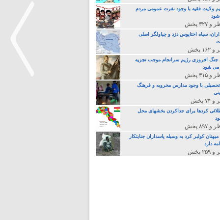
م ولایت فقیه با وجود نفرت عمومی مردم
 شود
اران، سپاه اختاپوس دزد و چپاولگر اصلی
ت
جنگ افروزی رژیم سرانجام موجب تجزیه
می شود
تحصیلی با وجود مدارس مخروبه و فرهنگ
نی
>
لائی کردها برای جداکردن بخشهای محل
د
یهنان کولبر کرد به وسیله پاسداران جنایتکار
مه دارد