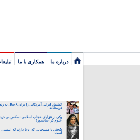
درباره ما
همکاری با ما
تبلیغا
نخستین
برگ
کشیش ایرانی آمریکایی را برای 
فرستادند
یکی از مَزایایِ حجابِ اسلامی: سکسِ بی دَردسَ
عُلوم دَر آسانسور!
سُخنی با مسیحیانی که ادعا دارند که عیسی،
است!