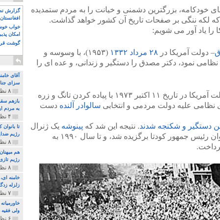
ی خودکامه، بزرگترین دشمنی و خیانت را به مردم ستمدیده
گزارش تصو
افغانستان 
ه لکه ننگی بر صفحات تاریخ آن کشور خواهد گذاشت.
خواب خوش و
ا را یاد آور می شویم:
امکان پذی
گوشت قرم
ق
– دولت آمریکا در
۲۸ مرداد ۱۳۳۲
(۱۹۵۳)، با وسوسه و
 نظامی نمود، دکتر مصدق را دستگیر و زندانی، و عده ای را
آقای خامن
سزای جنای
۸ نظر و ۱۸۰ پخش
– دولت آمریکا در تاریخ ۱۱ اکتبر ۱۹۷۳ با پیاده کردن تانگ و زره
بازهم سقو
ی نظامی علیه دولت مردمی و انتخابی
سالوادر آلنده
دست
به مردم ای
۴ نظر و ۹۷ پخش
. نتیجه این شد که
پینوشه
یک ژنرال
تا بانوان
رژیم ضدای
دیکتاتور و جنایتکار، از سال ۱۹۷۴ به عنوان رئیس جمهور کودتا برگزیده شد، و تا سال ۱۹۹۰ به
۸ نظر و ۸۹ پخش
رداخت.
هم میهنان
رژیم تازی 
۸ نظر و ۲۱۹ پخش
زلزله زدگا
۷ نظر و ۲۱۰ پخش
خاورمیانه
ولی فقیه د
۶ نظر و ۱۵۷ پخش