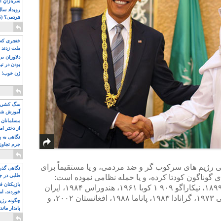
سربازانِ ا
مَردمی؟ (بَ
خنجری که 
ملت زدند
دلاوران ب
بودن در ت
ژن خوب! ت
سگ کشی، 
آموزش شکن
بیشتر
مسلمانان 
از دختر ام
مسلمان ه
نگاهی به پ
جرم تجاوز
آویز شدند!
نی رژیم های سرکوب گر و ضد مردمی، و یا مستقیماً برای
نگاهی گذرا
طلبی در ج
 گوناگون کودتا کرده، و یا حمله نظامی نموده است:
بازیکنان ف
هاوایی ۱۸۹۳، پورتوریکو ۱۸۹۸، فیلیپین ۱۸۹۹، نیکاراگو ۹۰۹ ۱ کوبا ۱۹۶۱، هندوراس ۱۹۸۴، ایران
خوردند، ام
۱۹۵۳، گواتمالا ۱۹۵۴، ویتنام ۱۹۶۳، شیلی ۱۹۷۳، گرانادا ۱۹۸۳، پاناما ۱۹۸۸، افغانستان ۲۰۰۲، و
چگونه رژی
پایدار ماند