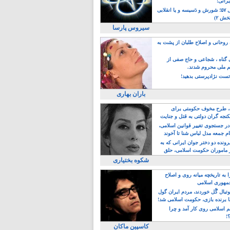
یرانی!
رویداد سال ۵۷؛ شورش و دَسیسه و یا انقلابی
خش ۲)
سیروس پارسا
روحانی و اصلاح طلبان از پشت به
ی گناه ، شجاعی و حاج صفی از
یم ملی محروم شدند.
ست نژادپرستی بدهید!
باران بهاری
طرح مخوف حکومتی برای
جه گران دولتی به قتل و جنایت
در جستجوی تغییر قوانین اسلامی،
ام جمعه مدل لباس شنا تا آخوند
مجنسگرا!
رونده دو دختر جوان ایرانی که به
 ماموران حکومت اسلامی، حلق
شکوه بختیاری
 به تاریخچه میانه روی و اصلاح
مهوری اسلامی
وتبال گًل خوردند، مردم ایران گول
ا برنده بازی، حکومت اسلامی شد!
م اسلامی روی کار آمد و چرا
؟!
کاسپین ماکان