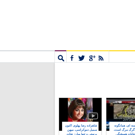
مشترک
جستجو
نه ای، همانگونه
شاهزاده رضا پهلوی اکنون
 گرگ مرگ است،
سمبل دموکراسی، میهن
نایات همیشگی
پرستی و تنها مبارز نجات