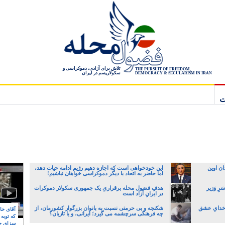
تلاش برای آزادی، دموکراسی و
THE PURSUIT OF FREEDOM,
سکولاریسم در ایران
DEMOCRACY & SECULARISM IN IRAN
ت
۸ سال به زندان اوین
این خودخواهی است که اجازه دهیم رژیم ادامه حیات دهد،
اما حاضر به اتحاد با دیگر دموکراسی خواهان نباشیم!
رِ وَزیر
هدفِ فضول محله برقراریِ یک جمهوری سکولار دموکرات
در ایرانِ آزاد است
 خدایِ عشق
شکنجه و بی حرمتی نسبت به بانوان بزرگوار کشورمان، از
آقای خام
چه فرهنگی سرچشمه می گیرد؛ ایرانی، و یا تازیان؟
که توبه
سزای ج