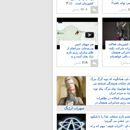
۴
ی تواند باشد؟!
کشورمان است
۱
پخش
۱۱۰۱
پخش
ن کشورمان فعالانه
هم میهنان اسیر
رات شرکت نکنند
ودربندمان، سرانجام از
ایرانی همچنان
ظلم بیکران رژیم تازی
 باقی خواهدماند
نژاد بجان آمده و به
۸
خبابانها ریختند
پخش
۲۱۹
پخش
ه ای، همانگونه که توبه گرگ مرگ
ی جنایات همیشگی شماچه می
!
 هواپیما، پیام مرگ، پیام نوید
د به مردم ایران
کشورمان فعالانه در تظاهرات
د رژیم ضدایرانی همچنان در
 خواهدماند
سهراب ارژنگ
م تازی صفتان، یلدا را با شکوهِ
 تر، جشن می گیریم!
 ای "اَعراب شیعه" مهم اند و نَه