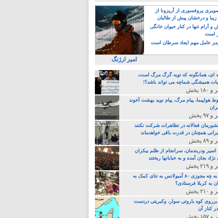
یری پروفسوری از آریزونا از
زیبا و درخشان پیش از طالبان
 آرام تنها در کنار حیوان خانگی
ر است
ز عامل مهم ایجاد سرطان است
امیر ارژنگ
ه ای، همانگونه که توبه گرگ مرگ است،
ات همیشگی شماچه می تواند باشد؟!
ط هواپیما، پیام مرگ، پیام نوید بهشت آخوند
ران
 کشورمان فعالانه در تظاهرات شرکت نکنند
رانی همچنان در قدرت باقی خواهدماند
 اسیر ودربندمان، سرانجام از ظلم بیکران
نژاد بجان آمده و به خبابانها ریختند
خامنه ای، به چه مجوزی ۸۰ آمبولانس به جای کمک به
ن به کربلا فرستادی؟
 برروی کوه باروتی سوار، وکبریتی دردست
ر کنار آن