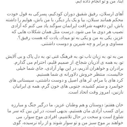
اینا، من و تو انجام داده ایم.
آهای ارسلان، رفیق شفیق دوران کودکیم، پسرکی به قول خودت
محکم همانند سبلان، بیا و یک بار دیگر، با من باش، هوایم را داشته
باش، این دفعهبه شرافت ایرانمان سوگند یاد می کنم که آزادی
نصیب هر دوی ما می شود. درست مثل همان شکلات هایی که
عزیز، یکی به من و یکی به تو میداد، یادت که هست رفیق؟.
مساوی و برابر و چه شیرین و دوست داشتنی.
من به تو، به زبان ناب تو، به فرهنگ غنی تو، به دل پاک و بی آلایش
تو، به همه ی آذریان شجاع، از صمیم قلبم، احترام می گذارم.
برادران و خواهران آذریم، در این بهار آزادی، جای شما خیلی
خالیست، منتظر خروش دلاورانه ی شما هستیم.
کرد های با مرام، لر های اصیل و دوست داشتنی، سیستانی های
جوانمرد و ستم کشیده، جنوبی های خون گرم، همه ی ایرانیان
نازنین، امروز وقت اتحاد است.
خان هفتم: دوستان و هم وطنان عزیز، ما درگیر جنگ و مبارزه
برای کسب آزادی مان هستیم، بدیهی است، در این بین که سر ما
شلوغ است و سخت در حال تلاشیم، افرادی موج سوار، می
خواهند بر موج سبز من و تو سوار شوند و از راه نرسیده، گوی