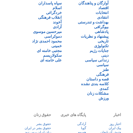
آوارگان و پناهندگان
سپاه پاسداران
اقتصاد
اسلام
انتخابات
خردگرائی
انتقادی
انقلاب فرهنگی
بهداشت و تندرستی
آخوند
بیوگرافی
آزادی
پادشاهی
میرحسین موسوی
پیشنهاد و نظریات
دموکراسی
تاریخی
محمود احمدی نژاد
تکنولوژی
خمینی
جنایات رژیم
مجتبی خامنه ای
دینی
سکولاریسم
زندانی سیاسی
علی خامنه ای
سیاسی
طنز
فرهنگی
قصه و داستان
کلاسه بندی نشده
کمدی
مشکلات زنان
ورزش
اخبار
پایگاه های خبری
حقوق زنان
اخبار روز
آزادگی
حقوق بشر
پيک ايران
گویا
حقوق بشر در ایران
جنبش آذربایجان
همبوم
زنان ايران پرس نيوز