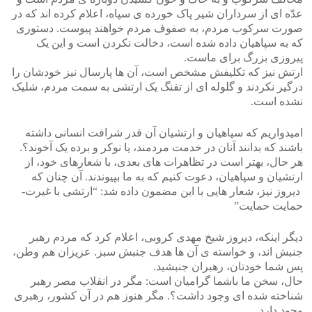
عدّه ای از سرداران شیر پاک خورده ی سپاه، اعلام کرده اند که در
صورت سرکوب مردم، به صفوف مردم خواهند پیوست. دستوری
که به سپاهیان داده شده است، دخالت نکردن است و این یک
پیروزی بزرگ برای ماست.
ارتش نیز که تکلیفش مشخص است، آن ها پارسال نیز خودشان را
درگیر نکردند و گلوله ای از تفنگ یک ارتشی به سمت مردم، شلیک
نشده است.
امیدواریم که سپاهیان و ارتشیان آن قدر شرافت انسانی داشته
باشند که بدانند آنان در خدمت مردمند، یا نوکر و برده یک آخوند؟.
هر حال، بهتر است در تظاهرات های بعدی، با شعارهای خود، از
ارتشیان و سپاهیان، دعوت کنیم که به ما بپیوندند. آن چنان که
دیروز نیز، شعار هایی با این مضمون داده شد: “ارتشی با غیرت-
حمایت حمایت”
دیگر اینکه، دیروز شیخ مهدی کروبی، اعلام کرد که مردم رهبر
جنبش اند، و خواسته ی آن ها هدف جنبش سبز. عزیزان هم وطن،
پس شما خودتان، رهبران جنبشید.
حال، سخن ما باشما گرامیان است: مگر در انقلاب مصر رهبر
شناخته شده ای وجود داشت؟. مگر هنوز هم در آن کشور، رهبری
وجود دارد.