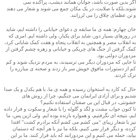
اگر بدین صورت باشد، جوانان همانند دیشب، پراکنده نمی
شوند،بلکه با صلابت، در یک مکان جمع می شوند و شعار می دهند
و تن عظمای چلاق را می لرزانند.
خان چهارم: همه ی ما سابقه ی دعوای خیابانی را داشته ایم، شاید
در روزهای بسیار دور، شاید برای یکبار، ولی داشته ایم. امری که
به انقلاب مصر و همچنین به انقلاب پنجاه و هفت کمک شایانی کرد،
کمک گرفتن از جنگ های چریکی و خیابانی و زهره چشم گرفتن از
مزدوران دولتی بود.
تا جایی که مزدوران دیگر می ترسیدند، به مردم نزدیک شوند و کم
کم از دستورات مافوق خویش سر باز زدند و صحنه ی مبارزه را
ترک کردند.
حال که کارد به استخوان رسیده و همه ی ما، با هم یکدل و یک صدا
شدیم و برای آزادی ایرانمان می جنگیم، چرا از روش های
خشونتی، در قبال این بی صفتان استفاده نکنیم؟
تا کنون جواب مشت و لگد و گلوله را با شعار و سکوت و فرار داده
ایم، نتیجه ای نگرفتیم، و همواره بازنده بوده ایم. ولی ازین پس، ما
نیز با شعار زیبای “می کشم می کشم آنکه برادرم کشت” اقتدا
کرده، و دیگر فرار نمی کنیم، بلکه ما نیز با هر آنچه که دستمان
بیاید، حمله می کنیم و این مزدورانند که باید فرار کنند. ما بر این