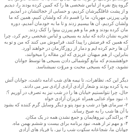
گروه پنج نفره از لباس شخصی ها را که کمین کرده بودند را، دیدیم
و از پشت غافلگیرشان کردیم، و حسابی از خجالتشان در آمدیم
ولی پیرزنی مهربان، ما را قسم داد که ولشان کنیم، همین که ما
ولشان کردیم، آن ها بیسیم زدند و تا ما به خودمان آمدیم، دوره
مان کرده بودند و هم ما و هم پیرزن بینوا را کتک زدند.
تجربه نشان داده که نباید به بسیجی و لباس شخصی رحم کرد، چرا
که همین که فرصتش را پیدا کنند، فراموش می کنند که من و تو به
آن ها رحم کرده ایم و دمار از روزگارمان در خواهند آورد.
بنابراین، از هم میهنان عزیزی که این مقاله را میخوانند،
خواهشمندم که مانع گوشمالی دادن بسیجی ها توسط جوانان
نشوید، چرا که بسیجی محبت و مروّت نمیشناسد.
دیگر این که، تظاهرات، تا نیمه های شب ادامه داشت، جوانان آتش
به پا کرده بودند و شعار آزادی آزادی آزادی سر می دادند.
حال، چرا نتوانستیم خیابان ها را در شب نیز به تصرف در آوریم ؟:
۱- نبود مواد غذایی همراه عزیزان آزادی خواه
۲- سرمای هوا در شب و نبود پتو و دیگر وسایل گرم کننده که بشود
با آن ها شب را به صبح رساند.
۳- پراکندگی نیروهایمان و جمع نشدن همه در یک مکان.
۴- و مهم تر از همه، نبود برنامه برای بیست و ششم بهمن ماه.
جوانان ما، شجاعانه سکوت شب را نیز، با فریاد های آزادی