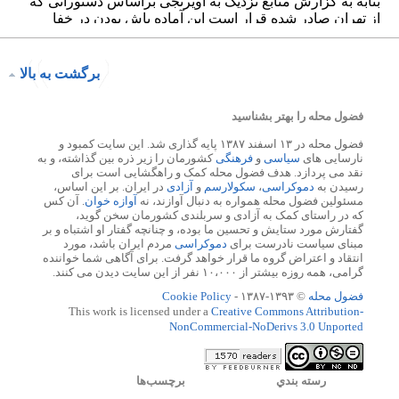
برگشت به بالا
فضول محله را بهتر بشناسید
فضول محله در ۱۳ اسفند ۱۳۸۷ پایه گذاری شد. این سایت کمبود و
نارسایی های
سیاسی
و
فرهنگی
کشورمان را زیر ذره بین گذاشته، و به
نقد می پردازد. هدف فضول محله کمک و راهگشایی است برای
رسیدن به
دموکراسی
،
سکولارسم
و
آزادی
در ایران. بر این اساس،
مسئولین فضول محله همواره به دنبال آوازند، نه
آوازه خوان
. آن کس
که در راستای کمک به آزادی و سربلندی کشورمان سخن گوید،
گفتارش مورد ستایش و تحسین ما بوده، و چنانچه گفتار او اشتباه و بر
مبنای سیاست نادرست برای
دموکراسی
مردم ایران باشد، مورد
انتقاد و اعتراض گروه ما قرار خواهد گرفت. برای آگاهی شما خواننده
گرامی، همه روزه بیشتر از ۱۰،۰۰۰ نفر از این سایت دیدن می کنند.
فضول محله
© ۱۳۹۳-۱۳۸۷ -
Cookie Policy
This work is licensed under a
Creative Commons Attribution-
NonCommercial-NoDerivs 3.0 Unported
رسته بندي
برچسب‌ها