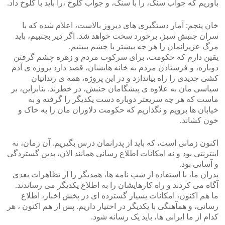
باوریم که جواب سنگ، را با سنگ، و جواب گلوخ ،را باید با کلوخ داد.
خان پنجم: آمار دستگیری های دیروز بالاست، اعلام شده که با
سران جنبش سبز، برخورد سخت خواهد شد. اگر دیر بجنبیم، باید
مرگ عزیزانمان را هر چه بیشتر با چشم ببینیم.
یقین دارم که حکومت، برای سرکوب مردم و زهره چشم گرفتن
دوباره، و فرستادن مردم به خانه هایشان، قصد دارد پروژه ی آدم
کشی جدیدی را راه بیاندازد و در این پروژه، همه ی زندانیان
سیاسی مان به علاوه ی پیشگامان جنبش، در خطرند. بنابراین، بر
ماست که هر چه سریعتر دوباره دست یکدیگر را گرفته و به
خیابان ها برویم و نگذاریم که حکومت دلاوران مان را به خاک و
خون کشاند.
اکنون زمانی است، که باید از پدرانمان درس بگیریم. آن زمان، نه
اینترنتی بود و نه امکانات اطلاع رسانی همانند الان، بدین گستردگی
و آسانی بود.
پدران ما، با استفاده از شب نامه ها، همدیگر را از تظاهرات بعدی
آگاه می کردند و راه کارهایشان را به اطلاع یکدیگر می رساندند.
ما هم اکنون، امکانات بسیار گسترده ای در پخش اخبار، اطلاع
رسانی، و همآهنگی با یکدیگر در اختیار داریم. پس از هم اکنون ، هر
کدام از ما ایرانی ها، باید یک رسانه شود.