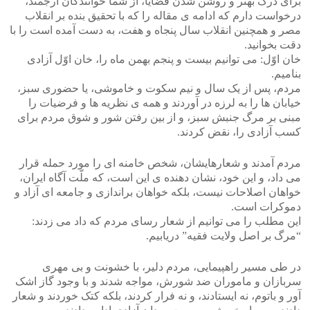
برای درک بهتر و روشن شدن قضایا، از شما خوانندگان ارجمند،
درخواست دارم که ادامه ی مقاله را که با تحقیق بنده بر انقلاب
مصر و همچنین انقلاب سال پنجاه و هفت، به دست آمده است را با
دقت بخوانید.
خان اوّل: می توانیم بیست و پنجم بهمن ماه را، خان اوّل آزادی
بنامیم.
مردم، پس از یک سال و نیم سکوت و خاموشی، یا حضوری سبز،
خیابان ها را به لرزه در آوردند و همه ی نظریه ها و فرضیات را
مبنی بر مرگ جنبش سبز، و از بین رفتن شور و شوق مردم برای
کسب آزادی را، نقض کردند.
مردم آمدند و شعارهایشان، شخص خامنه ای را مورد حمله قرار
می داد، و این خود، نشان دهنده ی این است، که ملّت آگاه ایران،
خواهان اصلاحات نیست، بلکه خواهان براندازی و جامعه ای آزاد و
دموکرات است.
این مطلب را می توانیم از شعار رسای مردم که داد می زدند:
“مرگ بر اصل ولایت فقیه” دریابیم.
در طی مسیر راهپیمایی، مردم دلیر، با خشونت و بی مهری
سربازان و ماموران ضد شورش، مواجه شدند و با وجود گاز اشک
آور و باتوم، نه ایستادند، و نه فرار کردند، بلکه کتک خوردند و شعار