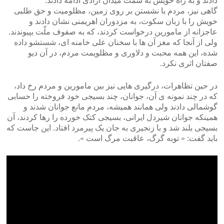
دادند و به راه خویش به سمت میدان آزادی ادامه دادند.
گاهی نیز، مردم با نشستن بر روی زمین، مظلومیت و حق طلبی
خویش را با زبان سکوت، به مزدوران اهریمنی نشان دادند و
عاجزانه از مامورین درخواست کردند، که به صفوف ملّت بپیوندند.
ولی از آنجا که مغز آن ها با سخنان علی خامنه ای، شستشو داده
شده، این همه محبت و دلاوری و مظلویمت مردم، در آن دیو
صفتان اثری نکرد.
در حین تظاهرات، درگیری هایی نیز بین مامورین و مردم رخ داد،
که در چند نمونه ی آن، جوانان، چند بسیجی خود فروخته را حسابی
گوشمالی دادند ولی همانند همیشه، مردم مانع جوانان شدند و
همینکه جوانان شیردل ایرانی، بسیجی کتک خورده را رها کردند، آن
بسیجی بلند شد و با زنجیری به جان یک پیرمرد افتاد. این جاست که
باید گفت: « توبه گرگ، عاقبت مرگ است ».