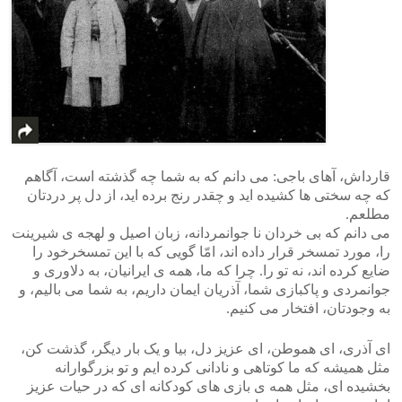
قارداش، آهای باجی: می دانم که به شما چه گذشته است، آگاهم
که چه سختی ها کشیده اید و چقدر رنج برده اید، از دل پر دردتان
مطلعم.
می دانم که بی خردان نا جوانمردانه، زبان اصیل و لهجه ی شیرینت
را، مورد تمسخر قرار داده اند، امّا گویی که با این تمسخرخود را
ضایع کرده اند، نه تو را. چرا که ما، همه ی ایرانیان، به دلاوری و
جوانمردی و پاکبازی شما، آذریان ایمان داریم، به شما می بالیم، و
به وجودتان، افتخار می کنیم.
ای آذری، ای هموطن، ای عزیز دل، بیا و یک بار دیگر، گذشت کن،
مثل همیشه که ما کوتاهی و نادانی کرده ایم و تو بزرگوارانه
بخشیده ای، مثل همه ی بازی های کودکانه ای که در حیات عزیز