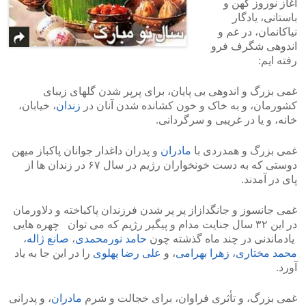
آغاز نوروز کهن و
باستانی، یادگار
نیاکانمان، در غم و
اندوهی شگرف فرو
رفته ایم:
غمی بزرگ و اندوهی بی پایان، برای پرپر شدن گلهای زیبای
کشورمان، و به خاک و خون کشانده شدن آنان در
زندان
، خیابان،
خانه، و یا در غریبی و سرگردانی.
غمی بزرگ و همدردی با
مادران
و پدران داغدار جوانان پاکباز میهن
دوستی که به دست خونخواران رژیم در سال ۶۷ در زندان ها از
پای در آمدند.
غمی جانسوز و جانگدازاز پر پر شدن فرزندان پاکباخته و دلاورمان
در این ۳۲ سال جنایت مدام و پیگیر رژیم که می توان چهره هایی
یادماندنی در چند ماه گذشته چون
حامد نورمحمدی
،
صانع ژاله
،
محمد مختاری
،
زهرا بهرامی
، و
علی رضا پهلوی
را در این جا به یاد
آورد.
غمی بزرگ، و تأثری فراوان، برای خجالت و شرم
مادران
، و پدرانی