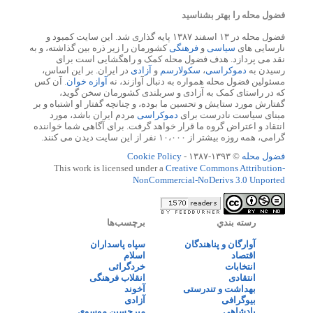
فضول محله را بهتر بشناسید
فضول محله در ۱۳ اسفند ۱۳۸۷ پایه گذاری شد. این سایت کمبود و
نارسایی های
سیاسی
و
فرهنگی
کشورمان را زیر ذره بین گذاشته، و به
نقد می پردازد. هدف فضول محله کمک و راهگشایی است برای
رسیدن به
دموکراسی
،
سکولارسم
و
آزادی
در ایران. بر این اساس،
مسئولین فضول محله همواره به دنبال آوازند، نه
آوازه خوان
. آن کس
که در راستای کمک به آزادی و سربلندی کشورمان سخن گوید،
گفتارش مورد ستایش و تحسین ما بوده، و چنانچه گفتار او اشتباه و بر
مبنای سیاست نادرست برای
دموکراسی
مردم ایران باشد، مورد
انتقاد و اعتراض گروه ما قرار خواهد گرفت. برای آگاهی شما خواننده
گرامی، همه روزه بیشتر از ۱۰،۰۰۰ نفر از این سایت دیدن می کنند.
فضول محله
© ۱۳۹۳-۱۳۸۷ -
Cookie Policy
This work is licensed under a
Creative Commons Attribution-
NonCommercial-NoDerivs 3.0 Unported
رسته بندي
برچسب‌ها
آوارگان و پناهندگان
سپاه پاسداران
اقتصاد
اسلام
انتخابات
خردگرائی
انتقادی
انقلاب فرهنگی
بهداشت و تندرستی
آخوند
بیوگرافی
آزادی
پادشاهی
میرحسین موسوی