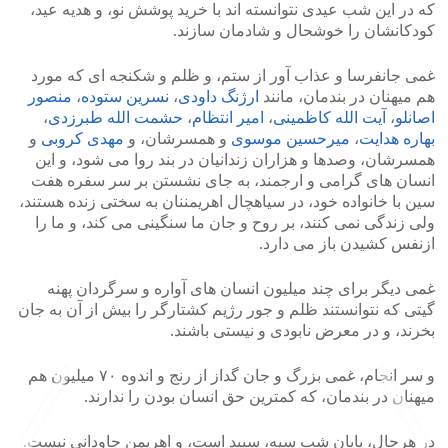
که در این شب عیدی نتوانسته اند با خرید پوشش نو، و هدیه عید،
کودکانشان را خوشحال و شادمان سازند.
غمی جانفرسا و عذاب آور از ستم، و ظلم و شکنجه ای که مورد
هم میهنان در بندمان، مانند
ارژنگ داودی
،
نسرین ستوده
،
منصور
اصانلو
،
آیت الله کاظمینی
،
امیر انتظام
،
حشمت الله طبرزدی
،
بهاره هدایت
،
میرحسین موسوی
و همسرشان، و
مهدی کروبی
و
همسرشان، وصدها و هزاران زندانیان در بند روا می شود، و این
انسان های گرامی و ارجمند، به جای نشستن بر سر سفره هفت
سین با خانواده خود، در سیاهچال اهریمننان به سختی زنده هستند،
ولی زندگی نمی کنند، بر روح و جان ما سنگینی می کند، و ما را
ازنفس کشیدن باز می دارد.
غمی دیگر برای چند میلیون انسان های آواره و سرگردان پهنه
گیتی که نتوانستند ظلم و جور رژیم کشتارگر را بیش از آن به جان
بخرند، و در معرض نابودی و نیستی باشند.
و سر انجام، غمی بزرگ و جان گداز از رنج و اندوه ۷۰ میلیون هم
میهنان در بندمان، که کمترین حق انسان بودن را ندارند.
در هرحال، پایان شب سیه، سپید است، و اهریمن جاودانی نیست.