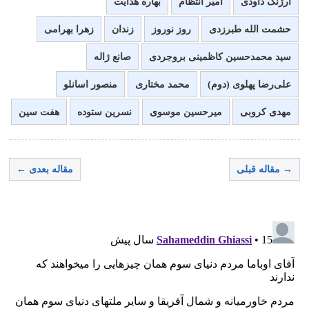
ارژنگ داودی
امیر انتظام
بهاره هدایت
حشمت الله طبرزدی
روز نوروز
زندان
زهرا بهرامی
سید محمدحسین کاظمینی بروجردی
صانع ژاله
علی‌رضا پهلوی (دوم)
محمد مختاری
منصور اسانلو
مهدی کروبی
میرحسین موسوی
نسرین ستوده
هفت سین
→ مقاله قبلی
مقاله بعدی ←