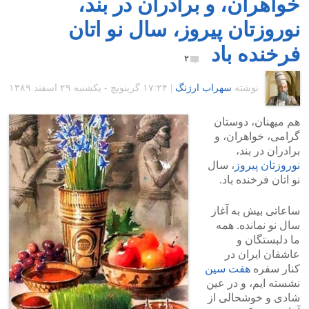
خواهران، و برادران در بند،
نوروزتان پیروز، سال نو اتان
فرخنده باد
۲
نوشته
سهراب ارژنگ
|
۱۷:۲۴ گرينويچ - یکشنبه ۲۹ اسفند ۱۳۸۹
هم میهنان، دوستان
گرامی، خواهران، و
برادران در بند،
نوروزتان پیروز
، سال
نو اتان فرخنده باد.
ساعاتی بیش به آغاز
سال نو نمانده. همه
ما دلبستگان و
عاشقان ایران در
کنار سفره
هفت سین
نشسته ایم، و در عین
شادی و خوشحالی از