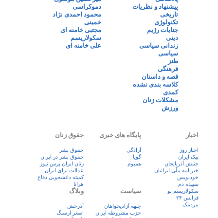
پیشنهاد و نظریات
دموکراسی
تاریخی
محمود احمدی نژاد
تکنولوژی
خمینی
جنایات رژیم
مجتبی خامنه ای
دینی
سکولاریسم
زندانی سیاسی
علی خامنه ای
سیاسی
طنز
فرهنگی
قصه و داستان
کلاسه بندی نشده
کمدی
مشکلات زنان
ورزش
اخبار
پایگاه های خبری
حقوق زنان
اخبار روز
آزادگی
حقوق بشر
پيک ايران
گویا
حقوق بشر در ایران
جنبش آذربایجان
همبوم
زنان ايران پرس نيوز
خبرنامه ملّی ایرانیان
عدالت برای ایران
خودنویس
کمیته دانشجویی دفاع
سپیده دم
هرانا
سیاست
وبلاگ
سکولاریسم نو
فرانس ۲۴
مردمک
جبهه آزادیخواهان
آذرخش
حزب مشروطه ایران
اصغر ارسنگ