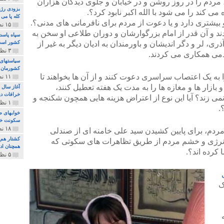
مردم را در روز روشن و در خیابان و جلوی دیدگان هزاران
بزودی رژی
می کند را می شود با الله اکبر نابود کرد؟.
کله پا می
و بیشتری دارد و یا دعوت از مردم برای نافرمانی های مدنی؟.
۱۵ نظر و ۳۲۷ پخش
دند و آن قدر از امام بزرگوارشان و دوران طلاعی او سخن به
سپاه پاسد
ذری، لر و دگر اندیشان و باورمندان به ادیان دیگر به غیر از
کشور اس
۳ نظر و ۱۶۲ پخش
دمی همکاری می کردند.
سیاستهای 
کشورمان 
را به یک اعتصاب سراسری دعوت کنند و از آن ها بخواهند تا
۱۱ نظر و ۳۱۵ پخش
 بازار ها و مغازه ها را به مدت یک هفته تعطیل کنند،
آغاز سال 
خرافات دی
می زند؟ آیا این نوع از اعتراض هزینه هایی همچون شکنجه و
۱ نظر و ۷۴ پخش
.
خوابهای ط
سکونت خو
۱۸ نظر و ۸۹۷ پخش
 مردم، برای پایین کشیدن سید علی خامنه ای از صندلی
کشتار هم م
 انرژی و خشم مردم از طریق تظاهرات های سکوتی که
همچنان ادا
کرده اند؟.
۵ نظر و ۲۵۹ پخش
ک