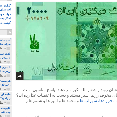
گزارش تصو
افغانستان 
خواب خوش و
امکان پذی
گوشت قرم
آقای خامن
سزای جنای
۸ نظر و ۱۸۰ پخش
بازهم سقو
به مردم ای
۴ نظر و ۹۷ پخش
تا بانوان
رژیم ضدای
۸ نظر و ۸۹ پخش
هم میهنان
رژیم تازی 
۸ نظر و ۲۱۹ پخش
ایشان روند و شعار الله اکبر سر دهند، پاسخ مناسبی است
 های مخوف رژیم اسیر هستند و دست به اعتصاب غذا زده اند؟
زلزله زدگا
ا ، فرزادها، سهراب ها
و محمد ها و امیر ها و شبنم ها را
۷ نظر و ۲۱۰ پخش
خاورمیانه
ولی فقیه د
۶ نظر و ۱۵۷ پخش