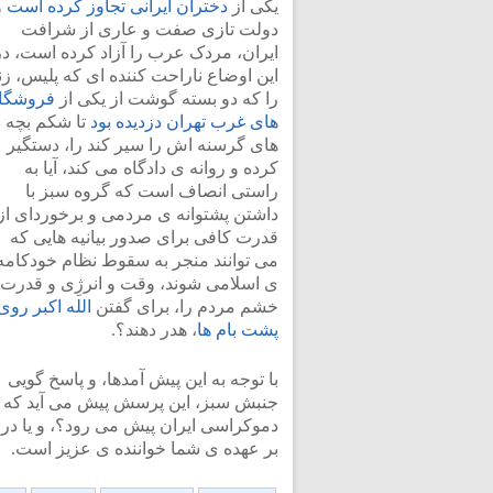
یکی از
دختران ایرانی تجاوز کرده است
و
دولت تازی صفت و عاری از شرافت
ایران، مردک عرب را آزاد کرده است، در
این اوضاع ناراحت کننده ای که پلیس، ز
را که دو بسته گوشت از یکی از
فروشگا
های غرب تهران دزدیده بود
تا شکم بچه
های گرسنه اش را سیر کند را، دستگیر
کرده و روانه ی دادگاه می کند، آیا به
راستی انصاف است که گروه سبز با
داشتن پشتوانه ی مردمی و برخوردای از
قدرت کافی برای صدور بیانیه هایی که
می توانند منجر به سقوط نظام خودکامه
ی اسلامی شوند، وقت و انرژِی و قدرت
خشم مردم را، برای گفتن
الله اکبر روی
پشت بام ها
، هدر دهند؟.
با توجه به این پیش آمدها، و پاسخ گویی
جنبش سبز، این پرسش پیش می آید که آ
دموکراسی ایران پیش می رود؟، و یا د
بر عهده ی شما خواننده ی عزیز است.