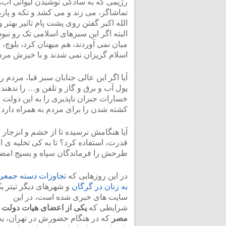
رژیمی که به سادگی نوشیدن لیوانی آب، 
تماشاگر، می زند و می کشد و تکه و پاره 
<
الله اکبر گفتن روی پشت پام تاثیر بهتر 
البته اگر این سبزهای اسلامی تک رو نبو
میان نمی آوردند، هم میهنان کرد، بلوچ، آ
اسلام گریزان نمی شدند و با خیزش مر
آیا اگر این عالی جنابان سبز قبا، مردم 
پول آب و برق و گاز و تلفن و… را ندهند و
خسارات جبران ناپذیری را به این دولت ن
کشته شدن را برای مردم به همراه دارد؟
آیا هنگامش نرسیده تا از خشم و انزجار
قدرت، استفاده کرد؟ تا به کی تخلیه ی
طرحش را فرماندگان سپاه و بسیج امضا 
در این روزهایی که
تجاوزات دسته جمعی
به زنان در گرگان
و شهرهای دیگر تیتر ی
سایت های خبری شده است، در این
شرایطی که
یکی از اعضای هیات دولت
مصر
که در هنگام حضورش در تهران، یه