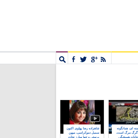
مشترک
جستجو
نه ای، همانگونه
شاهزاده رضا پهلوی اکنون
 گرگ مرگ است،
سمبل دموکراسی، میهن
نایات همیشگی
پرستی و تنها مبارز نجات