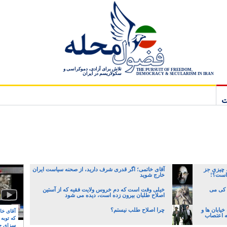
تلاش برای آزادی، دموکراسی و
THE PURSUIT OF FREEDOM,
سکولاریسم در ایران
DEMOCRACY & SECULARISM IN IRAN
ت
، چیزی جز
آقای خاتمی؛ اگر قدری شرف دارید، از صحنه سیاست ایران
 است؟!
خارج شوید
ه کی می
خیلی وقت است که دم خروس ولایت فقیه که از آستین
اصلاح طلبان بیرون زده است، دیده می شود
یابان ها و
چرا اصلاح طلب نیستم؟
آقای خام
ه اعتصاب
که توبه
سزای ج