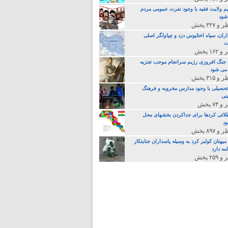
م ولایت فقیه با وجود نفرت عمومی مردم
 شود
>
اران، سپاه اختاپوس دزد و چپاولگر اصلی
ت
جنگ افروزی رژیم سرانجام موجب تجزیه
می شود
تحصیلی با وجود مدارس مخروبه و فرهنگ
نی
لائی کردها برای جداکردن بخشهای محل
د
یهنان کولبر کرد به وسیله پاسداران جنایتکار
مه دارد