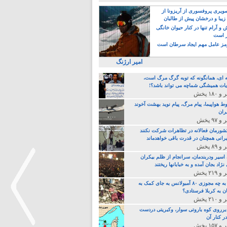
یری پروفسوری از آریزونا از
زیبا و درخشان پیش از طالبان
 آرام تنها در کنار حیوان خانگی
ر است
ز عامل مهم ایجاد سرطان است
امیر ارژنگ
ه ای، همانگونه که توبه گرگ مرگ است،
ات همیشگی شماچه می تواند باشد؟!
ط هواپیما، پیام مرگ، پیام نوید بهشت آخوند
ران
 کشورمان فعالانه در تظاهرات شرکت نکنند
رانی همچنان در قدرت باقی خواهدماند
 اسیر ودربندمان، سرانجام از ظلم بیکران
نژاد بجان آمده و به خبابانها ریختند
خامنه ای، به چه مجوزی ۸۰ آمبولانس به جای کمک به
ن به کربلا فرستادی؟
 برروی کوه باروتی سوار، وکبریتی دردست
ر کنار آن