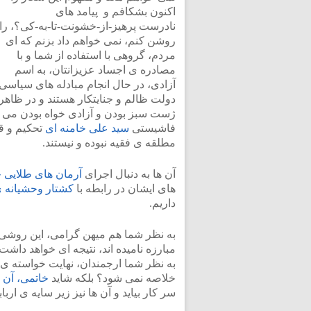
اکنون بشکافم و پیامد های
نادرست پرهیز-از-خشونت-تا-به-کی؟، را
روشن کنم، نمی خواهم داد بزنم که ای
مردم، گروهی با استفاده از شما و با
مصادره ی اجساد عزیزانتان، به اسم
آزادی، در حال انجام مبادله های سیاسی 
دولت ظالم و جنایتکار هستند و در ظاهر
ژست سبز بودن و آزادی خواه بودن می گ
فاشیستی
سید علی خامنه ای
تحکیم و ق
مطلقه ی فقیه نبوده و نیستند.
آن ها به دنبال اجرای
آرمان های طلایی 
های ایشان در رابطه با
کشتار وحشیانه ی
داریم.
به نظر شما هم میهن گرامی، این روشی ک
مبارزه نامیده اند، نتیجه ای خواهد داشت
به نظر شما ارجمندان، نهایت خواسته ی 
خلاصه نمی شود؟ بلکه شاید
خاتمی، آن ر
سر کار بیاید و آن ها نیز زیر سایه ی ارب