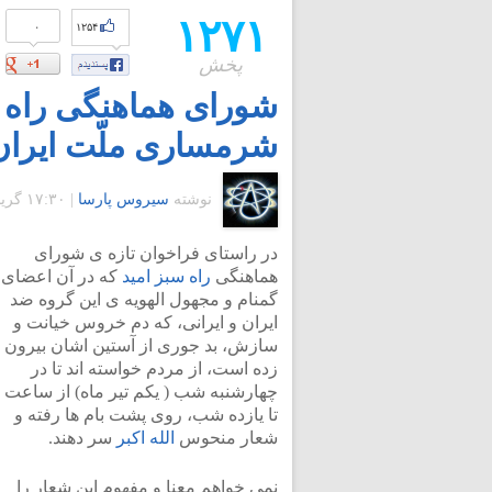
۱۲۷۱
۰
۱۲۵۴
پخش
شورای هماهنگی راه س
شرمساری ملّت ایران
نوشته
سیروس پارسا
|
۱۷:۳۰ گرينويچ - پنجشنبه ۲ تیر ۱۳۹۰
در راستای فراخوان تازه ی شورای
هماهنگی
راه سبز امید
که در آن اعضای
گمنام و مجهول الهویه ی این گروه ضد
ایران و ایرانی، که دم خروس خیانت و
سازش، بد جوری از آستین اشان بیرون
زده است، از مردم خواسته اند تا در
چهارشنبه شب ( یکم تیر ماه) از ساعت 
تا یازده شب، روی پشت بام ها رفته و
شعار منحوس
الله اکبر
سر دهند.
نمی خواهم معنا و مفهوم این شعار را