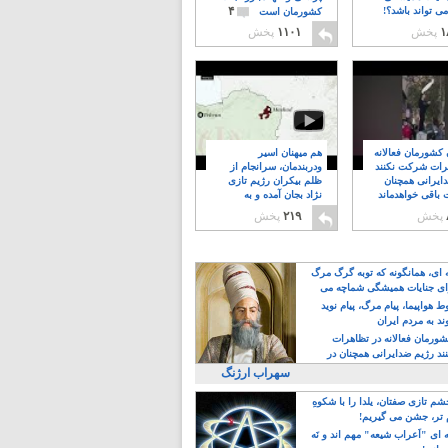
۴
ی تواند باشد؟!
کشورمان است
۱
پخش
۱۱۰۱
پخش
ن کشورمان فعالانه
هم میهنان اسیر
رات شرکت نکنند
ودربندمان، سرانجام از
ایرانی همچنان
ظلم بیکران رژیم تازی
 باقی خواهدماند
نژاد بجان آمده و به
۸
خبابانها ریختند
پخش
۲۱۹
پخش
ه ای، همانگونه که توبه گرگ مرگ
ی جنایات همیشگی شماچه می
!
 هواپیما، پیام مرگ، پیام نوید
د به مردم ایران
کشورمان فعالانه در تظاهرات
د رژیم ضدایرانی همچنان در
 خواهدماند
سهراب ارژنگ
م تازی صفتان، یلدا را با شکوهِ
 تر، جشن می گیریم!
 ای "اَعراب شیعه" مهم اند و نَه