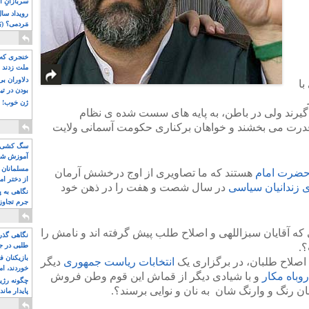
سربازانِ ا
مَردمی؟ (بَ
خنجری که 
ملت زدند
دلاوران ب
با
بودن در ت
ژن خوب! ت
یرند ولی در باطن، به پایه های سست شده ی نظام
درت می بخشند و خواهان برکناری حکومت آسمانی ولایت
سگ کشی، 
آموزش شکن
بیشتر
مسلمانان 
حضرت امام
هستند که ما تصاویری از اوج درخشش آرمان
از دختر ام
 زندانیان سیاسی
در سال شصت و هفت را در ذهن خود
مسلمان ه
نگاهی به پ
جرم تجاوز
آویز شدند!
ه آقایان سبزاللهی و اصلاح طلب پیش گرفته اند و نامش را
نگاهی گذرا
؟.
طلبی در ج
بازیکنان ف
اصلاح طلبان، در برگزاری یک
انتخابات ریاست جمهوری
دیگر
خوردند، ام
وباه مکار
و با شیادی دیگر از قماش این قوم وطن فروش
چگونه رژی
ابان رنگ و وارنگ شان به نان و نوایی برسند؟.
پایدار ماند