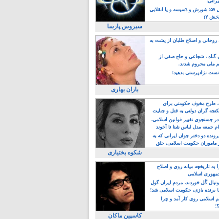
یرانی!
رویداد سال ۵۷؛ شورش و دَسیسه و یا انقلابی
خش ۲)
سیروس پارسا
روحانی و اصلاح طلبان از پشت به
ی گناه ، شجاعی و حاج صفی از
یم ملی محروم شدند.
ست نژادپرستی بدهید!
باران بهاری
طرح مخوف حکومتی برای
جه گران دولتی به قتل و جنایت
در جستجوی تغییر قوانین اسلامی،
ام جمعه مدل لباس شنا تا آخوند
مجنسگرا!
رونده دو دختر جوان ایرانی که به
 ماموران حکومت اسلامی، حلق
شکوه بختیاری
 به تاریخچه میانه روی و اصلاح
مهوری اسلامی
وتبال گًل خوردند، مردم ایران گول
ا برنده بازی، حکومت اسلامی شد!
م اسلامی روی کار آمد و چرا
؟!
کاسپین ماکان