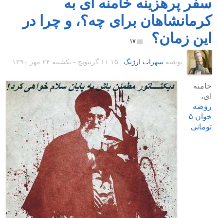
سفر پرهزینه خامنه ای به
کرمانشاهان برای چه؟، و چرا در
این زمان؟
۱۷
نوشته
سهراب ارژنگ
|
۱۱:۱۵ گرينويچ - یکشنبه ۲۴ مهر ۱۳۹۰
خامنه
ای،
روضه
خوان ۵
تومانی