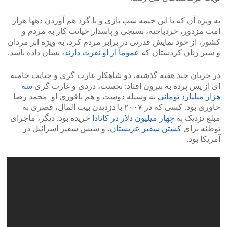
به ویژه آن که با این خیمه شب بازی و با گرد هم آوردن دهها هزار
امت مزدور، خردباخته، بسیجی و پاسدار خیانت کار به مردم و
کشور، از خود نمایش قدرتی در برابر مردم کرد، به ویژه ابر مردان
و شیر زنان کردستان که
عموماً از او نفرت دارند
، نشان داده باشد.
در جریان چند هفته گذشته، دو شاهکار غارت گری و جنایت خامنه
ای از پس پرده به بیرون افتاد: نخست، دزدی و غارت گری
سه
هزار میلیارد تومانی
به وسیله دوست و هم بافوری او محمد رضا
خاوری بود. کسی که در ۲۰۰۷ با دزدیدن بیت المال، قصری به
مبلغ نزدیک به
چهار میلیون دلار در کانادا
خریده بود. دیگر، ماجرای
توطئه برای
کشتن سفیر عربستان
، و سپس سفیر اسرائیل در
آمریکا بود.