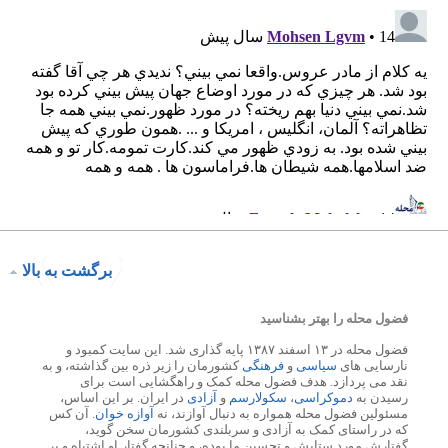
برگشت به بالا
فضول محله را بهتر بشناسید
فضول محله در ۱۳ اسفند ۱۳۸۷ پایه گذاری شد. این سایت کمبود و
نارسایی های
سیاسی
و
فرهنگی
کشورمان را زیر ذره بین گذاشته، و به
نقد می پردازد. هدف فضول محله کمک و راهگشایی است برای
رسیدن به
دموکراسی
،
سکولارسم
و
آزادی
در ایران. بر این اساس،
مسئولین فضول محله همواره به دنبال آوازند، نه
آوازه خوان
. آن کس
که در راستای کمک به آزادی و سربلندی کشورمان سخن گوید،
گفتارش مورد ستایش و تحسین ما بوده، و چنانچه گفتار او اشتباه و بر