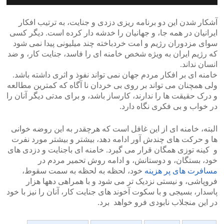
آشکار شدن این دو برنامه ریزی دزدی و جنایت، به ترتیب افکار
ایرانیان در همه جا، و جهانیان را خدشه دار کرده است. دیگر کسی
سوای مزدوران رژیم و امت خردباخته چند میلیونی پیدا نمی شود
که رژیم ایران به ویژه شخص خامنه ای را فاسد، جنایت کار، و ضد
انسان نداند.
خامنه ای بر افکار مردم جهان نمی تواند نفوذ و اثری داشته باشد.
ولی همچنان می تواند بر روی بی خردان نا آگاه که کمترین مطالعه
و درک حقیقت ها را ندارند، کارساز باشد، و برای مدتی دیگر آنان را
در خواب و بی فکری نگاه دارد.
البته، خامنه ای از این غافل است که هرچقدر به این روضه خوانی
ها و حرکت های چندش آور ادامه دهد، بیشتر و بیشتر مورد نفرت
و کینه توزی همگان قرار می گیرد. خامنه ای باجنایت و دزدی های
خود، بستگان، و دوستانش، و ادامه روش تحمیر مردم در
مسافرت های پر هزینه
خود، لحظه به لحظه به سمت سقوط،
فروپاشی، و نیستی نزدیک تر می شود و با همراهی دهها هزار
پاسدار، بسیجی و با سکوت آخوند های جنایت کار، آنان را نیز با خود
در این منجلاب نابودی فرو خواهد برد.