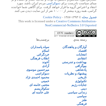
مبنای سیاست نادرست برای
دموکراسی
مردم ایران باشد، مورد
انتقاد و اعتراض گروه ما قرار خواهد گرفت. برای آگاهی شما خواننده
گرامی، همه روزه بیشتر از ۱۰،۰۰۰ نفر از این سایت دیدن می کنند.
فضول محله
© ۱۳۹۳-۱۳۸۷ -
Cookie Policy
This work is licensed under a
Creative Commons Attribution-
NonCommercial-NoDerivs 3.0 Unported
رسته بندي
برچسب‌ها
آوارگان و پناهندگان
سپاه پاسداران
اقتصاد
اسلام
انتخابات
خردگرائی
انتقادی
انقلاب فرهنگی
بهداشت و تندرستی
آخوند
بیوگرافی
آزادی
پادشاهی
میرحسین موسوی
پیشنهاد و نظریات
دموکراسی
تاریخی
محمود احمدی نژاد
تکنولوژی
خمینی
جنایات رژیم
مجتبی خامنه ای
دینی
سکولاریسم
زندانی سیاسی
علی خامنه ای
سیاسی
طنز
فرهنگی