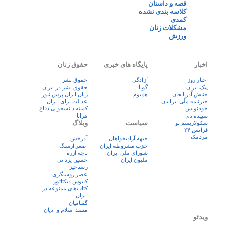
قصه و داستان
کلاسه بندی نشده
کمدی
مشکلات زنان
ورزش
اخبار
پایگاه های خبری
حقوق زنان
اخبار روز
آزادگی
حقوق بشر
پيک ايران
گویا
حقوق بشر در ایران
جنبش آذربایجان
همبوم
زنان ايران پرس نيوز
خبرنامه ملّی ایرانیان
عدالت برای ایران
خودنویس
کمیته دانشجویی دفاع
سپیده دم
هرانا
سیاست
وبلاگ
سکولاریسم نو
فرانس ۲۴
مردمک
جبهه آزادیخواهان
آذرخش
حزب مشروطه ایران
اصغر ارسنگ
شورای ملی ایران
باچه آزره
ملیون ایران
حسین یزدانی
رستاخیز
عضر روشنگری
کابوس دیکتاتور
کتاب‌های ممنوعه در
ایران
گمنامیان
منتقد اسلام و ادیان
ویدئو