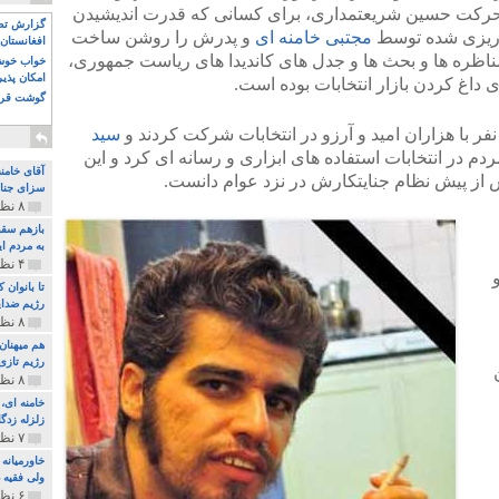
 حرکت حسین شریعتمداری، برای کسانی که قدرت اندیشیدن
گزارش تصو
ه ریزی شده توسط
مجتبی خامنه ای
و پدرش را روشن ساخت
افغانستان 
و مناظره ها و بحث ها و جدل های کاندیدا های ریاست جمهوری،
خواب خوش و
امکان پذی
 داغ کردن بازار انتخابات بوده است.
گوشت قرم
فر با هزاران امید و آرزو در انتخابات شرکت کردند و
سید
دم در انتخابات استفاده های ابزاری و رسانه ای کرد و این
آقای خامن
ز پیش نظام جنایتکارش در نزد عوام دانست.
سزای جنای
۸ نظر و ۱۸۰ پخش
بازهم سقو
به مردم ای
۴ نظر و ۹۷ پخش
تا بانوان
رژیم ضدای
۸ نظر و ۸۹ پخش
هم میهنان
رژیم تازی 
۸ نظر و ۲۱۹ پخش
زلزله زدگا
۷ نظر و ۲۱۰ پخش
خاورمیانه
ولی فقیه د
۶ نظر و ۱۵۷ پخش