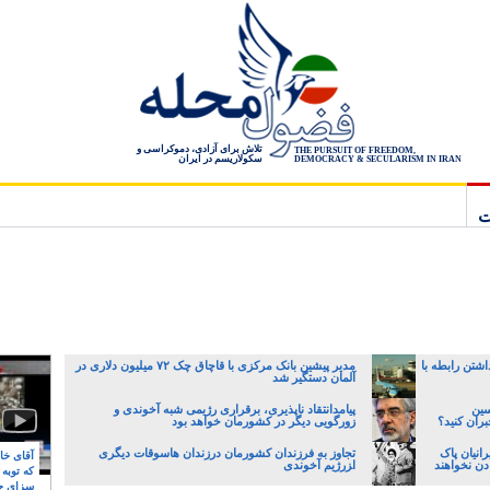
تلاش برای آزادی، دموکراسی و
THE PURSUIT OF FREEDOM,
سکولاریسم در ایران
DEMOCRACY & SECULARISM IN IRAN
ت
اشتن رابطه با
مدیر پیشین بانک مرکزی با قاچاق چک ۷۲ میلیون دلاری در
آلمان دستگیر شد
سین
پیامدانتقاد ناپذیری، برقراری رژیمی شبه آخوندی و
ران کنید؟
زورگویی دیگر در کشورمان خواهد بود
رانیان پاک
تجاوز به فرزندان کشورمان درزندان هاسوقات دیگری
آقای خام
ن نخواهند
ا‍زرژیم آخوندی
که توبه
سزای ج