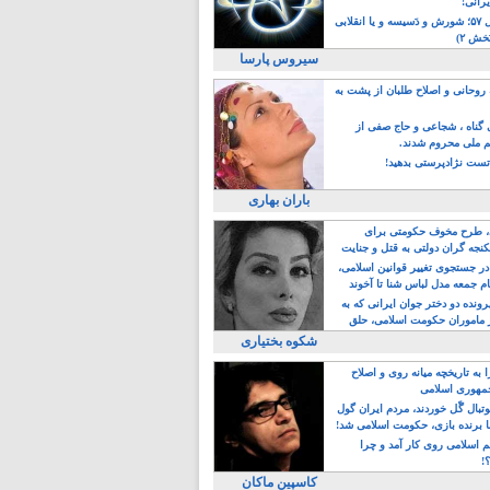
یرانی!
رویداد سال ۵۷؛ شورش و دَسیسه و یا انقلابی
خش ۲)
سیروس پارسا
روحانی و اصلاح طلبان از پشت به
ی گناه ، شجاعی و حاج صفی از
یم ملی محروم شدند.
ست نژادپرستی بدهید!
باران بهاری
طرح مخوف حکومتی برای
جه گران دولتی به قتل و جنایت
در جستجوی تغییر قوانین اسلامی،
ام جمعه مدل لباس شنا تا آخوند
مجنسگرا!
رونده دو دختر جوان ایرانی که به
 ماموران حکومت اسلامی، حلق
شکوه بختیاری
 به تاریخچه میانه روی و اصلاح
مهوری اسلامی
وتبال گًل خوردند، مردم ایران گول
ا برنده بازی، حکومت اسلامی شد!
م اسلامی روی کار آمد و چرا
؟!
کاسپین ماکان