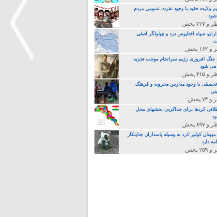
م ولایت فقیه با وجود نفرت عمومی مردم
 شود
اران، سپاه اختاپوس دزد و چپاولگر اصلی
ت
جنگ افروزی رژیم سرانجام موجب تجزیه
می شود
>
تحصیلی با وجود مدارس مخروبه و فرهنگ
نی
لائی کردها برای جداکردن بخشهای محل
د
یهنان کولبر کرد به وسیله پاسداران جنایتکار
مه دارد