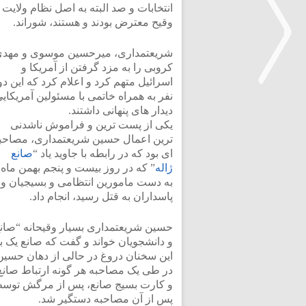
انتخابات و صد البته به اصل نظام ولایت
وقیح معترض بودند و هستند، شوراند.
شریعتمداری، میرحسین موسوی و مهد
کروبی را به مزد گرفتن از آمریکا و
اسرائیل متهم کرد و اعلام کرد که این دو
نفر به همراه خاتمی با مسئولین آمریکای
دیدار های پنهانی داشتند.
<
یکی از پست ترین و فراموش ناشدنی
ترین اعمال حسین شریعتمداری، مصاحب
ای بود که در رابطه با جاوید یاد “
صانع
ژاله
” که در روز بیست و پنجم بهمن ماه
به دست مامورین انتظامی و بسیجیان و
پاسداران به قتل رسید، انجام داد.
حسین شریعتمداری بسیار وقیحانه “صانع
و دانشجویان خواند و گفت که صانع یک ب
این سخنان دروغ در حالی از دهان حسین ب
در طی یک مصاحبه هر گونه ارتباط صانع 
و کارت بسیج صانع، پس از مرگش توسط 
پس از آن مصاحبه دستگیر شد.