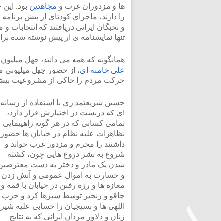
ها و مزدوران غرب و
مجاهدین
بود. این
را دارند، ماجرای کودتای از پیش برنام
و نخبگان ایرانی دریافتند که انتخابات 
تنها نمایشنامه ی از پیش نوشته شده برای
همانگونه که همه می دانید، چهل میلیون ن
علی خامنه ای
، از حضور چهل میلیونی مر
حرکت مردم را حاکی از مشروعیت بیش ا
حسین شریعتمداری با استفاده از رسانه
ای که دربست در اختیارش قرار دارد،
تمامی کسانی که در هر گونه راهپیمایی و
نظاهرات علیه نظام در خیابان ها حضور
داشتند را مجرم و مزدور غرب خواند و
شروع به نشر دروغ هایی چون، کشته
شدن یک مادر و دختر به دست معترضین
و خسارت به اموال عمومی و آتش زدن
مغازه ها و رژه رفتن در خیابان با قمه و
چاقو و زنجیر توسط سبزها کرد و حزب
اللهی ها و بسیجیان را حسابی علیه شیر
زنان و دلاور مردان ایرانی که به نتایج