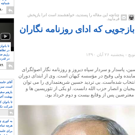
شماچه م
۸
۸۰
چنانچه این مقاله را پسندید، خواهشمند است آنرا بازپخش
فرمایید.
زجویی که ادای روزنامه نگاران
تا بانوا
در تظاه
رژیم ضد
در قدرت
۸
۸۹
ن، پاسدار و سردار سپاه دیروز و روزنامه‌ نگار اصولگرای
ماینده ولی وقیح در مؤسسه کیهان است. وی از ابتدای دوران
نتخاب شده‌است. بی تردید حسین شریعتمداری را می توان
آقای خامن
است، سزا
یان و انصار حزب الله دانست. او یکی از تئوریسین ها و
تواند باشد؟
بازهم سقوط
عترضین پس از وقایع بیست و دوم خرداد بود.
بهشت آخون
تا بانوان 
شرکت نکنن
قدرت باقی
به کوری چش
هرچه تمام
برای خامنه