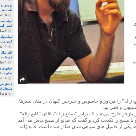
بزودی رژی
کله پا می
۱۵ نظر و ۳۲۷ پخش
سپاه پاسد
ی
کشور اس
۳ نظر و ۱۶۲ پخش
سیاستهای 
کشورمان 
ی
۱۱ نظر و ۳۱۵ پخش
آغاز سال 
خرافات دی
ه
۱ نظر و ۷۴ پخش
خوابهای ط
سکونت خو
۱۸ نظر و ۸۹۷ پخش
کشتار هم م
همچنان ادا
۵ نظر و ۲۵۹ پخش
 ژاله” را مزدور و جاسوس و خبرچین کیهان در میان سبزها
سیجی واقعی بود.
ازجو خارج می شد که برادر “صانع ژاله”، آقای “قانع ژاله”
با بسیج را نکذیب کرد و گفت که صانع از بسیج بدش می آمد
یکی از فامیل های سپاهی شان صادر شده است. قانع ژاله