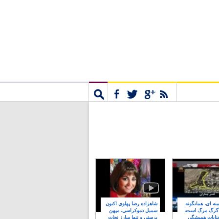
مشترک
جستجو
نه ای، همانگونه
شاهزاده رضا پهلوی اکنون
 گرگ مرگ است،
سمبل دموکراسی، میهن
نایات همیشگی
پرستی و تنها مبارز نجات