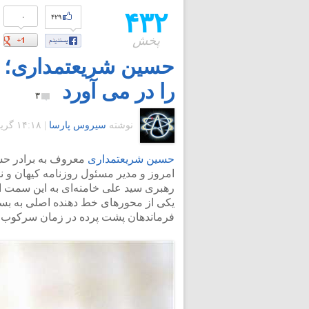
۴۳۲
۰
۴۲۹
پخش
حسین شریعتمداری؛ با
را در می آورد
۳
نوشته
سیروس پارسا
|
۱۴:۱۸ گرينويچ - پنجشنبه ۲۶ آبان ۱۳۹۰
حسین شریعتمداری
معروف به برادر حسی
امروز و مدیر مسئول روزنامه کیهان و ن
رهبری سید علی خامنه‌ای به این سمت ا
یکی از محورهای خط دهنده اصلی به بسیج
فرماندهان پشت پرده در زمان سرکوب م