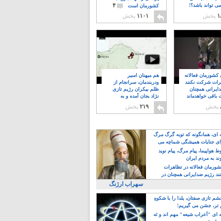
۴
ی تواند باشد؟!
کشورمان است
۱
پخش
۱۱۰۱
پخش
ن کشورمان فعالانه
هم میهنان اسیر
رات شرکت نکنند
ودربندمان، سرانجام از
ایرانی همچنان
ظلم بیکران رژیم تازی
 باقی خواهدماند
نژاد بجان آمده و به
۸
خبابانها ریختند
پخش
۲۱۹
پخش
ه ای، همانگونه که توبه گرگ مرگ
ی جنایات همیشگی شماچه می
!
 هواپیما، پیام مرگ، پیام نوید
د به مردم ایران
کشورمان فعالانه در تظاهرات
د رژیم ضدایرانی همچنان در
 خواهدماند
سهراب ارژنگ
م تازی صفتان، یلدا را با شکوهِ
 تر، جشن می گیریم!
 ای "اَعراب شیعه" مهم اند و نَه