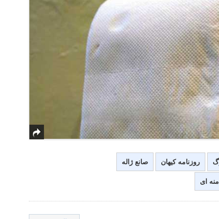
رگ
روزنامه کیهان
صانع ژاله
نه ای