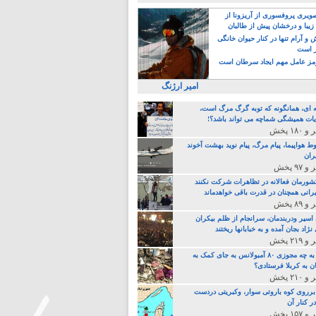
یری پروفسوری از آریزونا از
زیبا و درخشان پیش از طالبان
 آرام تنها در کنار حیوان خانگی
ر است
ز عامل مهم ایجاد سرطان است
امیر ارژنگ
ه ای، همانگونه که توبه گرگ مرگ است،
ات همیشگی شماچه می تواند باشد؟!
ط هواپیما، پیام مرگ، پیام نوید بهشت آخوند
ران
 کشورمان فعالانه در تظاهرات شرکت نکنند
رانی همچنان در قدرت باقی خواهدماند
 اسیر ودربندمان، سرانجام از ظلم بیکران
نژاد بجان آمده و به خبابانها ریختند
خامنه ای، به چه مجوزی ۸۰ آمبولانس به جای کمک به
ن به کربلا فرستادی؟
 برروی کوه باروتی سوار، وکبریتی دردست
ر کنار آن