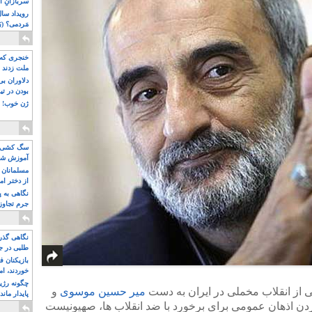
سربازانِ ا
مَردمی؟ (بَ
خنجری که 
ملت زدند
دلاوران ب
بودن در ت
ژن خوب! ت
سگ کشی، 
آموزش شکن
بیشتر
مسلمانان 
از دختر ام
مسلمان ه
نگاهی به پ
جرم تجاوز
آویز شدند!
نگاهی گذرا
طلبی در ج
بازیکنان ف
خوردند، ام
چگونه رژی
 از انقلاب مخملی در ایران به دست
میر حسین موسوی
و
پایدار ماند
دن اذهان عمومی برای برخورد با ضد انقلاب ها، صهیونیست