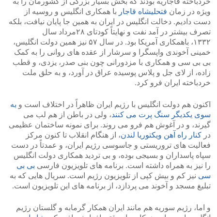
خردباخته قاجاریه بودند که بخش بسیار بزرگی از کشورمان را به
ویژه در زمان
فتحلیشاه قاجار
با همکاری انگلیس و روسیه از
دست دادیم. دخالت انگلیس در ایران به همین جا پایان نیافت، بلکه
تصرف بیشتر در آمد نفت و نهایتاً کودتای ۲۸مرداد سال
۱۳۳۲، باهمکاری آمریکا بود. در سال ۵۷ نیز همین دولت انگلیس،
خمینی آخوندی واپسگرا و سرشار از عقده های روانی را به کمک
بی بی سی و همکاری با مزدورانی چون بنی صدر، یزدی، و قطب
زاده، از لای جل و پلاس پوسیده عراق در آورد، و به حلق ملت
خردباخته ایران فرو کرد.
اکنون هم دولت انگلیس با رژیم ایران ظاهراً در اختلاف است و
به
سوی یکدیگر سنگ پرت می کنند
، ولی در باطن از هم لب می
گیرند، و در آغوش هم فرو می روند. برای نمونه ساختمان عظیمی
در
کنار راه آهن ویکتوریا لندن
، از هنگام انقلاب تا کنون مرکز
فعالیت های تروریستی و جاسوسی رژیم ایران، و عمدتاً در دست
سپاه پاسداران و بسیجی بوده، و بی تردید همکاری دولت انگلیس
را نیز به همراه داشته است. برنامه های تلویزیون فارسی
بی بی
سی
نیز کم و بیش کپی از تلویزیون رژیم است. سریال هایی که به
تبلیغ مسجد و آخوند می پردازد، از برنامه های این تلویزیون است.
و اما، رژیم سوریه هم مانند ایران همکار گرمابه و گلستان رژیم