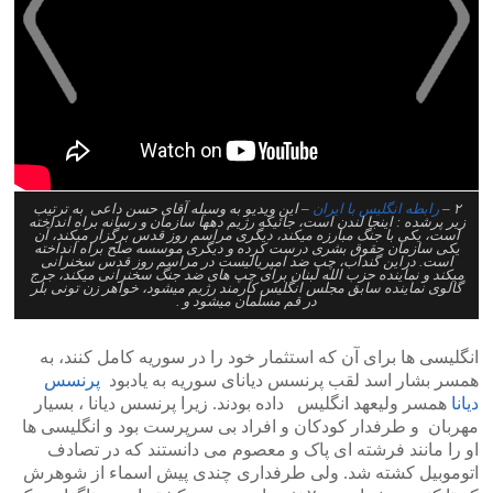
>
<
۲ –
رابطه انگلیس با ایران
– این ویدیو به وسیله آقای حسن داعی به ترتیب
زیر پرشده : اینجا لندن است، جائیکه رژیم دهها سازمان و رسانه براه انداخته
است، یکی با جنگ مبارزه میکند، دیگری مراسم روز قدس برگزار میکند، آن
یکی سازمان حقوق بشری درست کرده و دیگری موسسه صلح براه انداخته
است. دراین گنداب، چپ ضد امپریالیست در مراسم روز قدس سخنرانی
میکند و نماینده حزب الله لبنان برای چپ های ضد جنگ سخنرانی میکند، جرج
گالوی نماینده سابق مجلس انگلیس کارمند رژیم میشود، خواهر زن تونی بلر
در قم مسلمان میشود و .
انگلیسی ها برای آن که استثمار خود را در سوریه کامل کنند، به
همسر بشار اسد لقب پرنسس دیانای سوریه به یادبود
پرنسس
دیانا
همسر ولیعهد انگلیس داده بودند. زیرا پرنسس دیانا ، بسیار
مهربان و طرفدار کودکان و افراد بی سرپرست بود و انگلیسی ها
او را مانند فرشته ای پاک و معصوم می دانستند که در تصادف
اتوموبیل کشته شد. ولی طرفداری چندی پیش اسماء از شوهرش