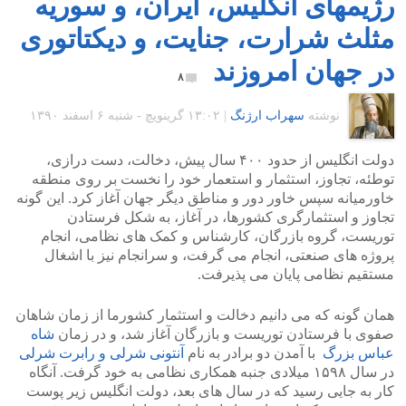
رژیمهای انگلیس، ایران، و سوریه
مثلث شرارت، جنایت، و دیکتاتوری
در جهان امروزند
۸
نوشته
سهراب ارژنگ
|
۱۳:۰۲ گرينويچ - شنبه ۶ اسفند ۱۳۹۰
دولت انگلیس از حدود ۴۰۰ سال پیش، دخالت، دست درازی،
توطئه، تجاوز، استثمار و استعمار خود را نخست بر روی منطقه
خاورمیانه سپس خاور دور و مناطق دیگر جهان آغاز کرد. این گونه
تجاوز و استثمارگری کشورها، در آغاز، به شکل فرستادن
توریست، گروه بازرگان، کارشناس و کمک های نظامی، انجام
پروژه های صنعتی، انجام می گرفت، و سرانجام نیز با اشغال
مستقیم نظامی پایان می پذیرفت.
همان گونه که می دانیم دخالت و استثمار کشورما از زمان شاهان
صفوی با فرستادن توریست و بازرگان آغاز شد، و در زمان
شاه
عباس بزرگ
با آمدن دو برادر به نام
آنتونی شرلی و رابرت شرلی
در سال ۱۵۹۸ میلادی جنبه همکاری نظامی به خود گرفت. آنگاه
کار به جایی رسید که در سال های بعد، دولت انگلیس زیر پوست