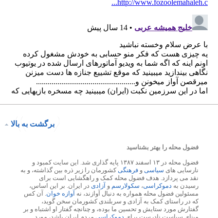
برگشت به بالا
فضول محله را بهتر بشناسید
فضول محله در ۱۳ اسفند ۱۳۸۷ پایه گذاری شد. این سایت کمبود و
نارسایی های
سیاسی
و
فرهنگی
کشورمان را زیر ذره بین گذاشته، و به
نقد می پردازد. هدف فضول محله کمک و راهگشایی است برای
رسیدن به
دموکراسی
،
سکولارسم
و
آزادی
در ایران. بر این اساس،
مسئولین فضول محله همواره به دنبال آوازند، نه
آوازه خوان
. آن کس
که در راستای کمک به آزادی و سربلندی کشورمان سخن گوید،
گفتارش مورد ستایش و تحسین ما بوده، و چنانچه گفتار او اشتباه و بر
مبنای سیاست نادرست برای
دموکراسی
مردم ایران باشد، مورد