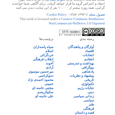
انتقاد و اعتراض گروه ما قرار خواهد گرفت. برای آگاهی شما خواننده
گرامی، همه روزه بیشتر از ۱۰،۰۰۰ نفر از این سایت دیدن می کنند.
فضول محله
© ۱۳۹۳-۱۳۸۷ -
Cookie Policy
This work is licensed under a
Creative Commons Attribution-
NonCommercial-NoDerivs 3.0 Unported
رسته بندي
برچسب‌ها
آوارگان و پناهندگان
سپاه پاسداران
اقتصاد
اسلام
انتخابات
خردگرائی
انتقادی
انقلاب فرهنگی
بهداشت و تندرستی
آخوند
بیوگرافی
آزادی
پادشاهی
میرحسین موسوی
پیشنهاد و نظریات
دموکراسی
تاریخی
محمود احمدی نژاد
تکنولوژی
خمینی
جنایات رژیم
مجتبی خامنه ای
دینی
سکولاریسم
زندانی سیاسی
علی خامنه ای
سیاسی
طنز
فرهنگی
قصه و داستان