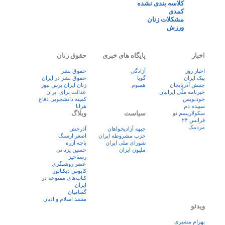
کلاسه بندی نشده
کمدی
مشکلات زنان
ورزش
اخبار
پایگاه های خبری
حقوق زنان
اخبار روز
آزادگی
حقوق بشر
پيک ايران
گویا
حقوق بشر در ایران
جنبش آذربایجان
همبوم
زنان ايران پرس نيوز
خبرنامه ملّی ایرانیان
عدالت برای ایران
خودنویس
کمیته دانشجویی دفاع
سپیده دم
هرانا
سیاست
وبلاگ
سکولاریسم نو
فرانس ۲۴
مردمک
جبهه آزادیخواهان
آذرخش
حزب مشروطه ایران
اصغر ارسنگ
شورای ملی ایران
باچه آزره
ملیون ایران
حسین یزدانی
رستاخیز
عضر روشنگری
کابوس دیکتاتور
کتاب‌های ممنوعه در
ایران
گمنامیان
منتقد اسلام و ادیان
ویدئو
بهرام مشیری