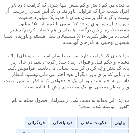
به دیده من کم دانش و کم بینش, تنها چیزی که کرامت دارد باور
افراد نیست چرا که فراوانی باورمندان یک آیین نشان از درستی آن
نیست و گرنه گاو پرستان هندی با حدود یک میلیارد جمعیت
باورمند, از باور تو یِ شیعه ۱۲ امامی با کمتر از ۱۵۰ میلیون
جمعیت (تازه از دین برگشته هایمان را هم حساب کردیم) بیشتر
است. یا در نظر بگیرید ۹۰% مسلمانان سنی هستند و باورهای شما
شیعیان توهینی به باورهای آنهاست.
تنها چیزی که کرامت دارد انسانیت انسان است نه باورهای آنها؛ با
دشنام و حکم قتل و فتوای ارتداد صادر کردن، شما در حال زیر
پای گذاشتن و لِه کردن کرامت انسانی می باشید. فراموش نکنید
تا زمانی که برای باور دیگران هیچ احترامی قائل نیستید، انتظار
داشتن به احترام به باورتان یک خودخواهی کوته فکرانه بیش نیست
و از منظر منطقی تنها یک مغلطه ی پیش پا افتاده است.
پ.ن: ” این مقاله به دست یکی از همراهان فضول محله به نام
“اهورا” نوشته شده است.”
بهاییان
حکومت مذهبی
خرد باختگی
خردگرائی