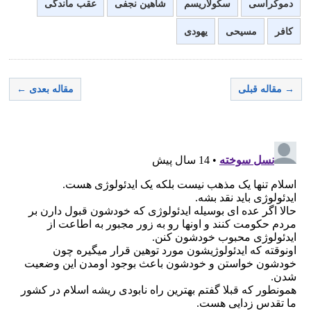
دموکراسی
سکولاریسم
شاهین نجفی
عقب ماندگی
کافر
مسیحی
یهودی
→ مقاله قبلی
مقاله بعدی ←