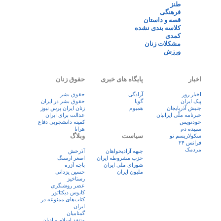
طنز
فرهنگی
قصه و داستان
کلاسه بندی نشده
کمدی
مشکلات زنان
ورزش
اخبار
پایگاه های خبری
حقوق زنان
اخبار روز
آزادگی
حقوق بشر
پيک ايران
گویا
حقوق بشر در ایران
جنبش آذربایجان
همبوم
زنان ايران پرس نيوز
خبرنامه ملّی ایرانیان
عدالت برای ایران
خودنویس
کمیته دانشجویی دفاع
سپیده دم
هرانا
سیاست
وبلاگ
سکولاریسم نو
فرانس ۲۴
مردمک
جبهه آزادیخواهان
آذرخش
حزب مشروطه ایران
اصغر ارسنگ
شورای ملی ایران
باچه آزره
ملیون ایران
حسین یزدانی
رستاخیز
عضر روشنگری
کابوس دیکتاتور
کتاب‌های ممنوعه در
ایران
گمنامیان
منتقد اسلام و ادیان