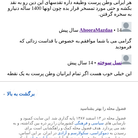
برگشت به بالا
فضول محله را بهتر بشناسید
فضول محله در ۱۳ اسفند ۱۳۸۷ پایه گذاری شد. این سایت کمبود و
نارسایی های
سیاسی
و
فرهنگی
کشورمان را زیر ذره بین گذاشته، و به
نقد می پردازد. هدف فضول محله کمک و راهگشایی است برای
رسیدن به
دموکراسی
،
سکولارسم
و
آزادی
در ایران. بر این اساس،
مسئولین فضول محله همواره به دنبال آوازند، نه
آوازه خوان
. آن کس