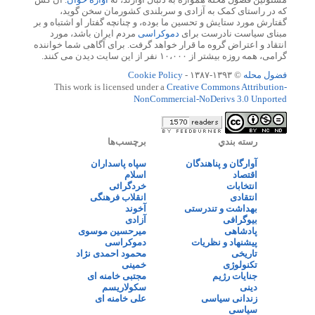
که در راستای کمک به آزادی و سربلندی کشورمان سخن گوید،
گفتارش مورد ستایش و تحسین ما بوده، و چنانچه گفتار او اشتباه و بر
مبنای سیاست نادرست برای
دموکراسی
مردم ایران باشد، مورد
انتقاد و اعتراض گروه ما قرار خواهد گرفت. برای آگاهی شما خواننده
گرامی، همه روزه بیشتر از ۱۰،۰۰۰ نفر از این سایت دیدن می کنند.
فضول محله
© ۱۳۹۳-۱۳۸۷ -
Cookie Policy
This work is licensed under a
Creative Commons Attribution-
NonCommercial-NoDerivs 3.0 Unported
رسته بندي
برچسب‌ها
آوارگان و پناهندگان
سپاه پاسداران
اقتصاد
اسلام
انتخابات
خردگرائی
انتقادی
انقلاب فرهنگی
بهداشت و تندرستی
آخوند
بیوگرافی
آزادی
پادشاهی
میرحسین موسوی
پیشنهاد و نظریات
دموکراسی
تاریخی
محمود احمدی نژاد
تکنولوژی
خمینی
جنایات رژیم
مجتبی خامنه ای
دینی
سکولاریسم
زندانی سیاسی
علی خامنه ای
سیاسی