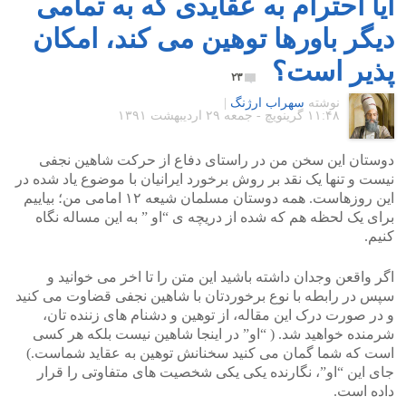
آیا احترام به عقایدی که به تمامی
دیگر باورها توهین می کند، امکان
پذیر است؟
۲۳
نوشته
سهراب ارژنگ
|
۱۱:۴۸ گرينويچ - جمعه ۲۹ اردیبهشت ۱۳۹۱
دوستان این سخن من در راستای دفاع از حرکت شاهین نجفی
نیست و تنها یک نقد بر روش برخورد ایرانیان با موضوع یاد شده در
این روزهاست. همه دوستان مسلمان شیعه ۱۲ امامی من؛ بیاییم
برای یک لحظه هم که شده از دریچه ی “او ” به این مساله نگاه
کنیم.
اگر واقعن وجدان داشته باشید این متن را تا اخر می خوانید و
سپس در رابطه با نوع برخوردتان با شاهین نجفی قضاوت می کنید
و در صورت درک این مقاله، از توهین و دشنام های زننده تان،
شرمنده خواهید شد. ( “او” در اینجا شاهین نیست بلکه هر کسی
است که شما گمان می کنید سخنانش توهین به عقاید شماست.)
جای این “او”، نگارنده یکی یکی شخصیت های متفاوتی را قرار
داده است.