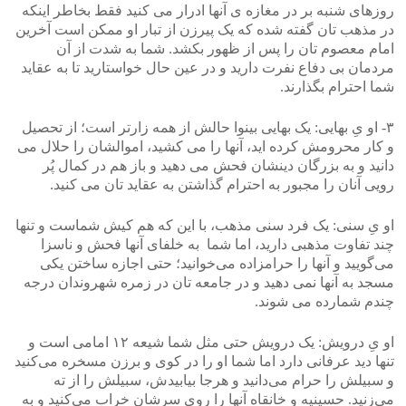
روزهای شنبه بر در مغازه ی آنها ادرار می کنید فقط بخاطر اینکه
در مذهب تان گفته شده که یک پیرزن از تبار او ممکن است آخرین
امام معصوم تان را پس از ظهور بکشد. شما به شدت از آن
مردمان بی دفاع نفرت دارید و در عین حال خواستارید تا به عقاید
شما احترام بگذارند.
۳- او یِ بهایی: یک بهایی بینوا حالش از همه زارتر است؛ از تحصیل
و کار محرومش کرده اید، آنها را می کشید، اموالشان را حلال می
دانید و به بزرگان دینشان فحش می دهید و باز هم در کمال پُر
رویی آنان را مجبور به احترام گذاشتن به عقاید تان می کنید.
او یِ سنی: یک فرد سنی مذهب، با این که هم کیش شماست و تنها
چند تفاوت مذهبی دارید، اما شما به‌‌ خلفای آنها فحش و ناسزا
می‌‌گویید و آنها را حرامزاده می‌‌خوانید؛ حتی اجازه ساختن یکی
مسجد به‌‌ آنها نمی دهید و در جامعه تان در زمره شهروندان درجه
چندم شمارده می شوند.
او یِ درویش: یک درویش حتی مثل شما شیعه ۱۲ امامی است و
تنها دید عرفانی دارد اما شما او را در کوی و برزن مسخره می‌‌کنید
و سبیلش را حرام می‌‌دانید و هرجا بیابیدش، سبیلش را از ته
می‌‌زنید. حسینیه و خانقاه آنها را روی سرشان خراب می‌‌کنید و به‌‌