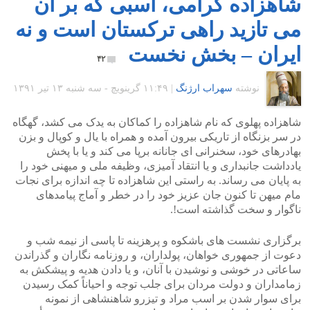
شاهزاده گرامی، اسبی که بر آن
می تازید راهی ترکستان است و نه
ایران – بخش نخست
۴۲
نوشته
سهراب ارژنگ
|
۱۱:۴۹ گرينويچ - سه شنبه ۱۳ تیر ۱۳۹۱
شاهزاده پهلوی که نام شاهزاده را کماکان به یدک می کشد، گهگاه
در سر بزنگاه از تاریکی بیرون آمده و همراه با یال و کوپال و بزن
بهادرهای خود، سخنرانی ای جانانه برپا می کند و یا با پخش
یادداشت جانبداری و یا انتقاد آمیزی، وظیفه ملی و میهنی خود را
به پایان می رساند. به راستی این شاهزاده تا چه اندازه برای نجات
مام میهن تا کنون جان عزیز خود را در خطر و آماج پیامدهای
ناگوار و سخت گذاشته است!.
برگزاری نشست های باشکوه و پرهزینه تا پاسی از نیمه شب و
دعوت از جمهوری خواهان، پولداران، و روزنامه نگاران و گذراندن
ساعاتی در خوشی و نوشیدن با آنان، و یا دادن هدیه و پیشکش به
زمامداران و دولت مردان برای جلب توجه و احیاناً کمک رسیدن
برای سوار شدن بر اسب مراد و تیزرو شاهنشاهی از نمونه