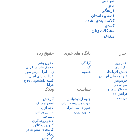
سیاسی
طنز
فرهنگی
قصه و داستان
کلاسه بندی نشده
کمدی
مشکلات زنان
ورزش
اخبار
پایگاه های خبری
حقوق زنان
اخبار روز
آزادگی
حقوق بشر
پيک ايران
گویا
حقوق بشر در ایران
جنبش آذربایجان
همبوم
زنان ايران پرس نيوز
خبرنامه ملّی ایرانیان
عدالت برای ایران
خودنویس
کمیته دانشجویی دفاع
سپیده دم
هرانا
سیاست
وبلاگ
سکولاریسم نو
فرانس ۲۴
مردمک
جبهه آزادیخواهان
آذرخش
حزب مشروطه ایران
اصغر ارسنگ
شورای ملی ایران
باچه آزره
ملیون ایران
حسین یزدانی
رستاخیز
عضر روشنگری
کابوس دیکتاتور
کتاب‌های ممنوعه در
ایران
گمنامیان