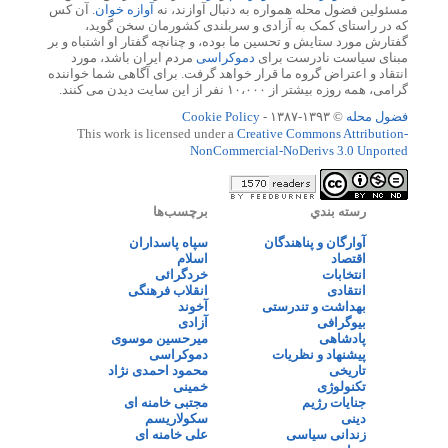
مسئولین فضول محله همواره به دنبال آوازند، نه
آوازه خوان
. آن کس
که در راستای کمک به آزادی و سربلندی کشورمان سخن گوید،
گفتارش مورد ستایش و تحسین ما بوده، و چنانچه گفتار او اشتباه و بر
مبنای سیاست نادرست برای
دموکراسی
مردم ایران باشد، مورد
انتقاد و اعتراض گروه ما قرار خواهد گرفت. برای آگاهی شما خواننده
گرامی، همه روزه بیشتر از ۱۰،۰۰۰ نفر از این سایت دیدن می کنند.
فضول محله
© ۱۳۹۳-۱۳۸۷ -
Cookie Policy
This work is licensed under a
Creative Commons Attribution-
NonCommercial-NoDerivs 3.0 Unported
رسته بندي
برچسب‌ها
آوارگان و پناهندگان
سپاه پاسداران
اقتصاد
اسلام
انتخابات
خردگرائی
انتقادی
انقلاب فرهنگی
بهداشت و تندرستی
آخوند
بیوگرافی
آزادی
پادشاهی
میرحسین موسوی
پیشنهاد و نظریات
دموکراسی
تاریخی
محمود احمدی نژاد
تکنولوژی
خمینی
جنایات رژیم
مجتبی خامنه ای
دینی
سکولاریسم
زندانی سیاسی
علی خامنه ای