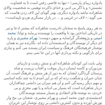
یادواره زیبای پارسی؛ « تنها به قاضی رفتن است تا به قضاوت
نشستن» و یا اگر بی ادبی و خدای ناکرده توهینی به شخصیت والای
شاهزاده نباشد یادواره دیگری، بهتر گویای این لاف زدن هاست که
می گوید: « لاف در غریبی و … در بازار مسگری هردو ناپیداست».
به هر روی پاسخ به سخنان نادرست شاهزاده که بیشتر ادعا و تیر
در تاریکی انداختن بود تا واقعیت را نویسنده پرمایه و توانا؛
محمد
امینی
و پژوهشگر گرانمایه و میهن دوست؛
بهرام مشیری
و پاره
ای دیگر از نویسندگان و اندیشمندان داده اند. نگارنده نیز به همان
نوشتار فرهیختگان فرهنگ و سیاست ایران پسنده می کنم و نیازی
برای بازگویی و نکته پردازی آنها در این جا نمی بینم.
ولی بابت این کودتای شاهزاده ای و منش زشت و نازیبای
مزدوران و کاسه لیسان دربار موقت و آفتاب پرست و شاه
پرستان گرداگرد ایشان که به دور از هر منش و فرهنگ است، آن
چنان حیران و شگفت زده ام که بر این آمدم تا به چند نکته اساسی
و مهم دیگر رسیدگی کنم و آن هم میزان بی دانشی چماقداران
دربار شاهزاده است که بسیار بی ادبانه و با تهی مغزی و بی
خردی، به نوشته های انتقادی و بسیار مستند نویسندگان
اندیشمندی چون محمد امینی و بهرام مشیری، شعبان بی مخ وار
یورش آورده و بدون کمترین دانشی بر روی نوشتار این عزیزان