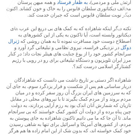
ارتش ملی و مردمی)،
به ظفار فرستاد
و همه میهن پرستان
مخالف دیکتاتوری سلطان قابوس را به خاک و خون کشاند. اکنون
دیگر نوبت سلطان قابوس است که جبران خدمت کند.
نکته دیگر اینکه شاهزاده که به کمک های بی دریغ این عرب های
دیکتاتور وابسته است، آیا تاکنون به یکی از این کشورهای به
اصطلاح دوست خود مسافرت نموده تا به همان روشی که
ژنرال
دوگل
در نزدیکی فرانسه، نیروی نظامی و تبلیغاتی گرد آورد و
>
<
سرانجام کشور خود را از یوغ جنایت های هیتلر نجات داد؛ در کنار
مرز ایران تلویزیون و دستگاه تبلیغاتی برای رو در رویی با رژیم
کشتارگر اسلامی درست کند؟.
شاهزاده اگر دستی بر تاریخ داشت می دانست که شاهزادگان
دربار ساسانی هم پس از شکست و فرار یزدگرد سوم، به جای آن
که به سرزمین های ایران بزرگ آن روز سفر کرده و در میان
مردم بروند و از مردم کمک بگیرند تا با نیروهای محلی در مقابل
تازیان که شمارش‌ آنان اندک بود به رزم آرایی پردازند، به دولت
چین پناه برده و از دولت آن کشور کمک خواستند که بی سرانجام
ماند. تا آن جا که ما می دانیم تاکنون شاهزاده به جای پیوستن به
مردم، از کشورهای آمریکا و اسرائیل برای تنها به شاهی رسیدن
خود کمک خواسته اند، که بدون شک از این امام زاده ها هم هرگز