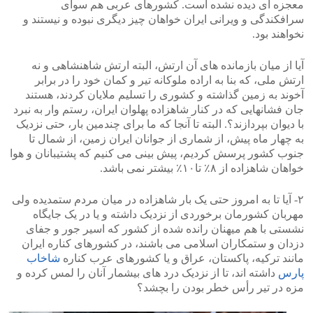
معجزه ای دیده نشده است. کشورهای عربی هم سوای
سرافکندگی و ویرانی ایران خواهان چیز دیگری نبوده و نیستند و
نخواهند بود.
آیا از میان بازمانده های آن ارتش، البته ارتش شاهنشاهی و نه
ارتش ملی، که بنا به اراده ملوکانه تیر و کمان خود را در برابر
آخوند به زمین گذاشته و کشوری را تسلیم ملایان کردند، هستند
جان فشانهایی که در کنار شاهزاده پهلوان ایران، رستم وار به نبرد
با دیوان بپردازند؟. البته تا آنجا که ما برای چندمین بار، حتی نزدیک
به چهار ماه پیش، از شماری از جوانان ایران زمین، از شمال تا
جنوب کشور پرسش کردیم، پیش بینی می کنیم که پشتیبانان و هوا
خواهان شاهزاده از ۸٪ تا۱۰٪ بیشتر نمی باشد.
۲- آیا تا به امروز حتی یک بار شاهزاده در میان مردم ستمدیده ولی
مهربان کشورمان برخوردی از نزدیک داشته و یا در یک جایگاه
نشستی با هم میهنان رانده شده از کشور که اسیر جور و جفای
دزدان و ستمکاران اسلامی می باشند، در کشورهای کناره ایران
مانند ترکیه، پاکستان، عراق و یا کشورهای عرب کناره
شاخاب
پارس
داشته اند، تا از نزدیک درد های بیشمار آنان را لمس کرده و
مزه در تیر رأس خطر بودن را بچشد؟