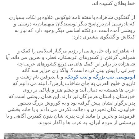
خط بطلان کشیده اند.
از گفتگوی شاهزاده با هفته نامه فوکوس علاوه بر نکات بسیاری
که نادرستی آن در پاسخ دیگر نویسندگان میهنمان به درستی و
روشنی آمده است، دو نکته اساسی دیگر وجود دارد که نیاز به
کنکاش و گفتگوی بیشتری دارد:
۱- شاهزاده راه حل رهایی از رژیم مرگبار اسلامی را کمک و
همراهی گرفتن از کشورهای عربستان، قطر، و بحرین می داند. آیا
شاهزاده در برابر این کمک های بی دریغ کشورهای عربی چه
جبرانی را پیش بینی کرده است؟. واگذاری جزایر سه گانه
ابوموسی، تنب بزرگ، و تنب کوچک
، و یا پذیرفتن نام زشت و
نازیبای خلیج العربی به جای شاخاب پارس؟. البته می دانیم که
عرب ها همیشه به دنبال آنند و چشم هیز و ناپاکی بر روی
خوزستان و استان هرمزگان نیز دارند. این همان روشی است که
پدر بزگوار ایشان پیش گرفته بود و به کوروش بزرگ دستور
خوابیدن، تکان نخوردن و دخالت نکردن می دادند و یا حاتم بخشی
فرمودند و بحرین را مانند ارث پدری شان بدون کمترین آگاهی و یا
پرسشی از مردم ایران، به عرب ها واگذار نمودند.