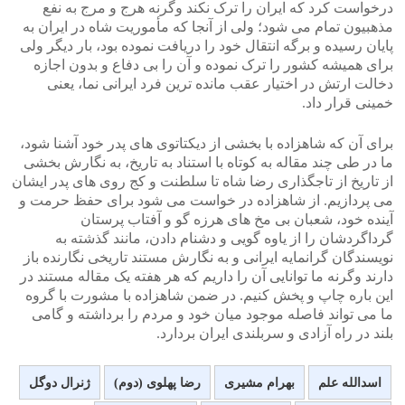
درخواست کرد که ایران را ترک نکند وگرنه هرج و مرج به نفع
مذهبیون تمام می شود؛ ولی از آنجا که مأموریت شاه در ایران به
پایان رسیده و برگه انتقال خود را دریافت نموده بود، بار دیگر ولی
برای همیشه کشور را ترک نموده و آن را بی دفاع و بدون اجازه
دخالت ارتش در اختیار عقب مانده ترین فرد ایرانی نما، یعنی
خمینی قرار داد.
برای آن که شاهزاده با بخشی از دیکتاتوی های پدر خود آشنا شود،
ما در طی چند مقاله به کوتاه با استناد به تاریخ، به نگارش بخشی
از تاریخ از تاجگذاری رضا شاه تا سلطنت و کج روی های پدر ایشان
می پردازیم. از شاهزاده در خواست می شود برای حفظ حرمت و
آینده خود، شعبان بی مخ های هرزه گو و آفتاب پرستان
گرداگردشان را از یاوه گویی و دشنام دادن، مانند گذشته به
نویسندگان گرانمایه ایرانی و به نگارش مستند تاریخی نگارنده باز
دارند وگرنه ما توانایی آن را داریم که هر هفته یک مقاله مستند در
این باره چاپ و پخش کنیم. در ضمن شاهزاده با مشورت با گروه
ما می تواند فاصله موجود میان خود و مردم را برداشته و گامی
بلند در راه آزادی و سربلندی ایران بردارد.
اسدالله علم
بهرام مشیری
رضا پهلوی (دوم)
ژنرال دوگل