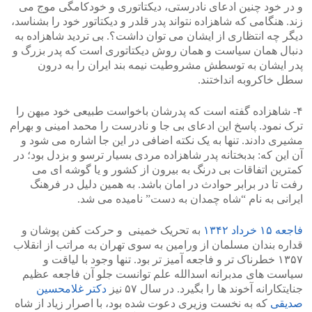
و در خود چنین ادعای نادرستی، دیکتاتوری و خودکامگی موج می
زند. هنگامی که شاهزاده نتواند پدر قلدر و دیکتاتور خود را بشناسد،
دیگر چه انتظاری از ایشان می توان داشت؟. بی تردید شاهزاده به
دنبال همان سیاست و همان روش دیکتاتوری است که پدر بزرگ و
پدر ایشان به توسطش مشروطیت نیمه بند ایران را به درون
سطل خاکروبه انداختند.
۴- شاهزاده گفته است که پدرشان باخواست طبیعی خود میهن را
ترک نمود. پاسخ این ادعای بی جا و نادرست را محمد امینی و بهرام
مشیری دادند. تنها به یک نکته اضافی در این جا اشاره می شود و
آن این که: بدبختانه پدر شاهزاده مردی بسیار ترسو و بزدل بود؛ در
کمترین اتفاقات بی درنگ به بیرون از کشور و یا گوشه ای می
رفت تا در برابر حوادث در امان باشد. به همین دلیل در فرهنگ
ایرانی به نام “شاه چمدان به دست” نامیده می شد.
فاجعه ۱۵ خرداد ۱۳۴۲
به تحریک خمینی و حرکت کفن پوشان و
قداره بندان مسلمان از ورامین به سوی تهران به مراتب از انقلاب
۱۳۵۷ خطرناک تر و فاجعه آمیز تر بود. تنها وجود با لیاقت و
سیاست های مدبرانه اسدالله علم توانست جلو آن فاجعه عظیم
جنایتکارانه آخوند ها را بگیرد. در سال ۵۷ نیز
دکتر غلامحسین
صدیقی
که به نخست وزیری دعوت شده بود، با اصرار زیاد از شاه