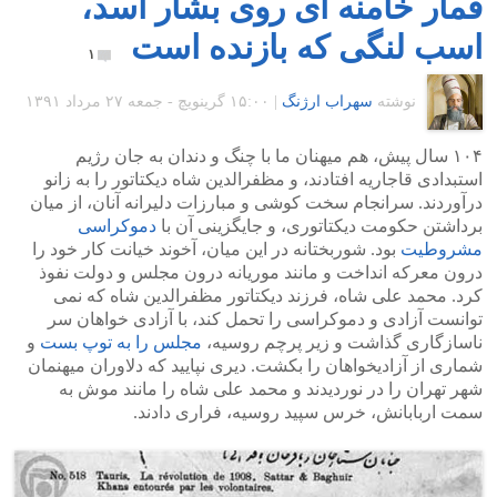
قمار خامنه ای روی بشار اسد،
اسب لنگی که بازنده است
۱
نوشته
سهراب ارژنگ
|
۱۵:۰۰ گرينويچ - جمعه ۲۷ مرداد ۱۳۹۱
۱۰۴ سال پیش، هم میهنان ما با چنگ و دندان به جان رژیم
استبدادی قاجاریه افتادند، و مظفرالدین شاه دیکتاتور را به زانو
درآوردند. سرانجام سخت کوشی و مبارزات دلیرانه آنان، از میان
برداشتن حکومت دیکتاتوری، و جایگزینی آن با
دموکراسی
مشروطیت
بود. شوربختانه در این میان، آخوند خیانت کار خود را
درون معرکه انداخت و مانند موریانه درون مجلس و دولت نفوذ
کرد. محمد علی شاه، فرزند دیکتاتور مظفرالدین شاه که نمی
توانست آزادی و دموکراسی را تحمل کند، با آزادی خواهان سر
ناسازگاری گذاشت و زیر پرچم روسیه،
مجلس را به توپ بست
و
شماری از آزادیخواهان را بکشت. دیری نپایید که دلاوران میهنمان
شهر تهران را در نوردیدند و محمد علی شاه را مانند موش به
سمت اربابانش، خرس سپید روسیه، فراری دادند.