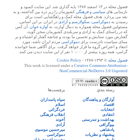
فضول محله در ۱۳ اسفند ۱۳۸۷ پایه گذاری شد. این سایت کمبود و
نارسایی های
سیاسی
و
فرهنگی
کشورمان را زیر ذره بین گذاشته، و به
نقد می پردازد. هدف فضول محله کمک و راهگشایی است برای
رسیدن به
دموکراسی
،
سکولارسم
و
آزادی
در ایران. بر این اساس،
مسئولین فضول محله همواره به دنبال آوازند، نه
آوازه خوان
. آن کس
که در راستای کمک به آزادی و سربلندی کشورمان سخن گوید،
گفتارش مورد ستایش و تحسین ما بوده، و چنانچه گفتار او اشتباه و بر
مبنای سیاست نادرست برای
دموکراسی
مردم ایران باشد، مورد
انتقاد و اعتراض گروه ما قرار خواهد گرفت. برای آگاهی شما خواننده
گرامی، همه روزه بیشتر از ۱۰،۰۰۰ نفر از این سایت دیدن می کنند.
فضول محله
© ۱۳۹۳-۱۳۸۷ -
Cookie Policy
This work is licensed under a
Creative Commons Attribution-
NonCommercial-NoDerivs 3.0 Unported
رسته بندي
برچسب‌ها
آوارگان و پناهندگان
سپاه پاسداران
اقتصاد
اسلام
انتخابات
خردگرائی
انتقادی
انقلاب فرهنگی
بهداشت و تندرستی
آخوند
بیوگرافی
آزادی
پادشاهی
میرحسین موسوی
پیشنهاد و نظریات
دموکراسی
تاریخی
محمود احمدی نژاد