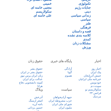
تکنولوژی
خمینی
جنایات رژیم
مجتبی خامنه ای
دینی
سکولاریسم
زندانی سیاسی
علی خامنه ای
سیاسی
طنز
فرهنگی
قصه و داستان
کلاسه بندی نشده
کمدی
مشکلات زنان
ورزش
اخبار
پایگاه های خبری
حقوق زنان
اخبار روز
آزادگی
حقوق بشر
پيک ايران
گویا
حقوق بشر در ایران
جنبش آذربایجان
همبوم
زنان ايران پرس نيوز
خبرنامه ملّی ایرانیان
عدالت برای ایران
خودنویس
کمیته دانشجویی دفاع
سپیده دم
هرانا
سیاست
وبلاگ
سکولاریسم نو
فرانس ۲۴
مردمک
جبهه آزادیخواهان
آذرخش
حزب مشروطه ایران
اصغر ارسنگ
شورای ملی ایران
باچه آزره
ملیون ایران
حسین یزدانی
رستاخیز