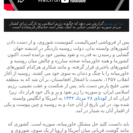
در این ویدیو
گزارش می دهد که چگونه رژیم اسلامی به تازگی برای کشتار
مردم سوریه دو کشتی جنگی به کمک بشار اسد جنایتکار فرستاده است
>
<
پس از فروپاشی امپریالیست کمونیست شوروی، و از دست دادن
کشورهای وابسته بدان، دولت روسیه باردیگر در اندیشه جهان
گشایی و رسیدن به قدرت و نفوذ پیشین خود برآمده است. اکنون
کشورما و همه خاورمیانه صحنه مبارزه و چالش میان روسیه و
کشورهای باختری قرار گرفته، و مانند شکاری هرکدام کشورهای
خاورمیانه را با چنگ و دندان به سوی خود می کشند. روسیه از آغاز
انقلاب ۱۳۵۷، نخست با اشغال افغانستان، بر آن شد که به منطقه
نفتی خلیج پارس دست یابد. پس از شکست و عقب نشینی، رژیم
اسلامی ایران، و سوریه را زیر نفوذ و پر و بال خود قرار داد. زیرا
ایران که از
کودتای ۲۸ مرداد ۱۳۳۲
به آمریکا و انگلیس وابسته
شده بود، در این تاریخ از آنان جدا، و به روسیه و چین پیوست و یکی
از اقمار آنان به شمار در آمد.
باید دانست کلید حل مشکل خاورمیانه، سوریه است. کشوری که
مانند گوشت قربانی میان آمریکا و اروپا از یک سوی، شوروی و