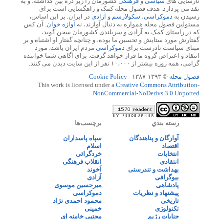
نارسایی های
سیاسی
و
فرهنگی
کشورمان را زیر ذره بین گذاشته، و به
نقد می پردازد. هدف فضول محله کمک و راهگشایی است برای
رسیدن به
دموکراسی
،
سکولارسم
و
آزادی
در ایران. بر این اساس،
مسئولین فضول محله همواره به دنبال آوازند، نه
آوازه خوان
. آن کس
که در راستای کمک به آزادی و سربلندی کشورمان سخن گوید،
گفتارش مورد ستایش و تحسین ما بوده، و چنانچه گفتار او اشتباه و بر
مبنای سیاست نادرست برای
دموکراسی
مردم ایران باشد، مورد
انتقاد و اعتراض گروه ما قرار خواهد گرفت. برای آگاهی شما خواننده
گرامی، همه روزه بیشتر از ۱۰،۰۰۰ نفر از این سایت دیدن می کنند.
فضول محله
© ۱۳۹۳-۱۳۸۷ -
Cookie Policy
This work is licensed under a
Creative Commons Attribution-
NonCommercial-NoDerivs 3.0 Unported
رسته بندي
برچسب‌ها
آوارگان و پناهندگان
سپاه پاسداران
اقتصاد
اسلام
انتخابات
خردگرائی
انتقادی
انقلاب فرهنگی
بهداشت و تندرستی
آخوند
بیوگرافی
آزادی
پادشاهی
میرحسین موسوی
پیشنهاد و نظریات
دموکراسی
تاریخی
محمود احمدی نژاد
تکنولوژی
خمینی
جنایات رژیم
مجتبی خامنه ای