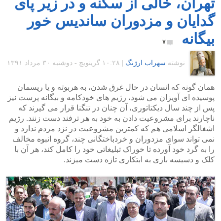
تهران، خالی از سکنه و در زیر پای
گدایان و مزدوران ساندیس خور
بیگانه
۷
نوشته
سهراب ارژنگ
|
۱۰:۲۸ گرينويچ - دوشنبه ۳۰ مرداد ۱۳۹۱
همان گونه که انسان در حال غرق شدن، به هربوته و یا ریسمان
پوسیده ای آویزان می شود، رژیم های خودکامه و بیگانه پرست نیز
پس از چند سال دیکتاتوری، آن چنان در تنگنا قرار می گیرند که
ناچارند برای مشروعیت دادن به خود به هر ترفند دست زنند. رژیم
اشغالگر اسلامی هم که کمترین مشروعیت در نزد مردم ندارد و
نمی تواند سوای مزدوران و خردباختگانی چند، گروه انبوه مخالف
را به گرد خود آورده تا خوراک تبلیغاتی خود را کامل کند، هر آن با
کلک و دسیسه بازی به ابتکاری تازه دست میزند.