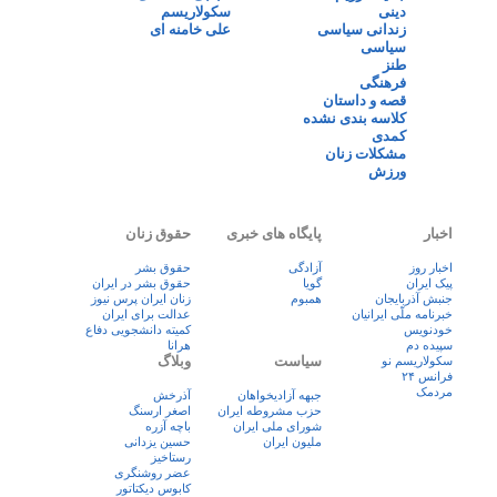
دینی
سکولاریسم
زندانی سیاسی
علی خامنه ای
سیاسی
طنز
فرهنگی
قصه و داستان
کلاسه بندی نشده
کمدی
مشکلات زنان
ورزش
اخبار
پایگاه های خبری
حقوق زنان
اخبار روز
آزادگی
حقوق بشر
پيک ايران
گویا
حقوق بشر در ایران
جنبش آذربایجان
همبوم
زنان ايران پرس نيوز
خبرنامه ملّی ایرانیان
عدالت برای ایران
خودنویس
کمیته دانشجویی دفاع
سپیده دم
هرانا
سیاست
وبلاگ
سکولاریسم نو
فرانس ۲۴
مردمک
جبهه آزادیخواهان
آذرخش
حزب مشروطه ایران
اصغر ارسنگ
شورای ملی ایران
باچه آزره
ملیون ایران
حسین یزدانی
رستاخیز
عضر روشنگری
کابوس دیکتاتور