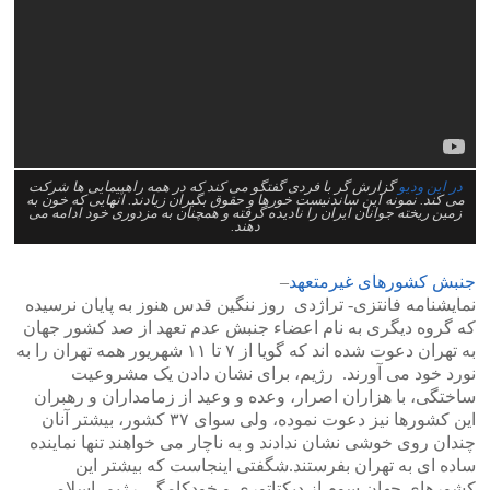
در این ودیو
گزارش گر با فردی گفتگو می کند که در همه راهپیمایی ها شرکت
می کند. نمونه این ساندنیست خورها و حقوق بگیران زیادند. انهایی که خون به
زمین ریخته جوانان ایران را نادیده گرفته و همچنان به مزدوری خود ادامه می
دهند.
جنبش کشورهای غیرمتعهد
–
نمایشنامه فانتزی- تراژدی روز ننگین قدس هنوز به پایان نرسیده
که گروه دیگری به نام اعضاء جنبش عدم تعهد از صد کشور جهان
به تهران دعوت شده اند که گویا از ۷ تا ۱۱ شهریور همه تهران را به
نورد خود می آورند. رژیم، برای نشان دادن یک مشروعیت
ساختگی، با هزاران اصرار، وعده و وعید از زمامداران و رهبران
این کشورها نیز دعوت نموده، ولی سوای ۳۷ کشور، بیشتر آنان
چندان روی خوشی نشان ندادند و به ناچار می خواهند تنها نماینده
ساده ای به تهران بفرستند.شگفتی اینجاست که بیشتر این
کشورهای جهان سوم از دیکتاتوری و خودکامگی رژیم اسلامی