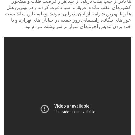
ها دلار از جیب ملت دربند، از چند هزار فرصت طلب و مفتخور
کشورهای عقب مانده آفریقا و آسیا دعوت کردند و در بهترین هتل
ها و با بهترین شرایط از آنان پذیرایی نمودند. وظیفه این ساندنیست
خور های بیگانه، راهپیمایی روز جمعه در خیابان های تهران، و با
خود بردن تندیس آخوندهای سوار بر سرنوشت مردم بود.