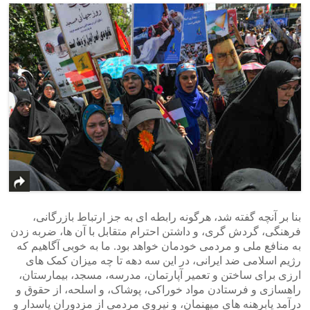
بنا بر آنچه گفته شد، هرگونه رابطه ای به جز ارتباط بازرگانی،
فرهنگی، گردش گری، و داشتن احترام متقابل با آن ها، ضربه زدن
به منافع ملی و مردمی خودمان خواهد بود. ما به خوبی آگاهیم که
رژیم اسلامی ضد ایرانی، در این سه دهه تا چه میزان کمک های
ارزی برای ساختن و تعمیر آپارتمان، مدرسه، مسجد، بیمارستان،
راهسازی و فرستادن مواد خوراکی، پوشاک، و اسلحه، از حقوق و
درآمد پابرهنه های میهنمان، و نیروی مردمی از مزدوران پاسدار و