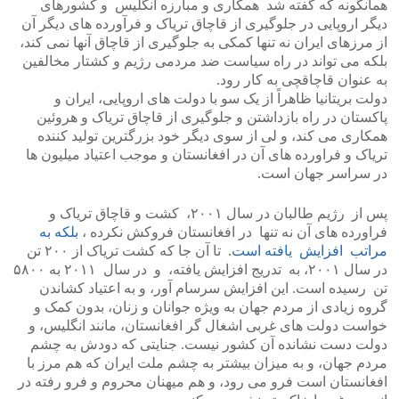
همانگونه که گفته شد همکاری و مبارزه انگلیس و کشورهای
دیگر اروپایی در جلوگیری از قاچاق تریاک و فرآورده های دیگر آن
از مرزهای ایران نه تنها کمکی به جلوگیری از قاچاق آنها نمی کند،
بلکه می تواند در راه سیاست ضد مردمی رژیم و کشتار مخالفین
به عنوان قاچاقچی به کار رود.
دولت بریتانیا ظاهراً از یک سو با دولت های اروپایی، ایران و
پاکستان در راه بازداشتن و جلوگیری از قاچاق تریاک و هروئین
همکاری می کند، و لی از سوی دیگر خود بزرگترین تولید کننده
تریاک و فراورده های آن در افغانستان و موجب اعتیاد میلیون ها
در سراسر جهان است.
پس از رژیم طالبان در سال ۲۰۰۱، کشت و قاچاق تریاک و
فراورده های آن نه تنها در افغانستان فروکش نکرده ،
بلکه به
مراتب افزایش یافته است
. تا آن جا که کشت تریاک از ۲۰۰ تن
در سال ۲۰۰۱، به تدریج افزایش یافته، و در سال ۲۰۱۱ به ۵۸۰۰
تن رسیده است. این افزایش سرسام آور، و به اعتیاد کشاندن
گروه زیادی از مردم جهان به ویژه جوانان و زنان، بدون کمک و
خواست دولت های غربی اشغال گر افغانستان، مانند انگلیس، و
دولت دست نشانده آن کشور نیست. جنایتی که دودش به چشم
مردم جهان، و به میزان بیشتر به چشم ملت ایران که هم مرز با
افغانستان است فرو می رود، و هم میهنان محروم و فرو رفته در