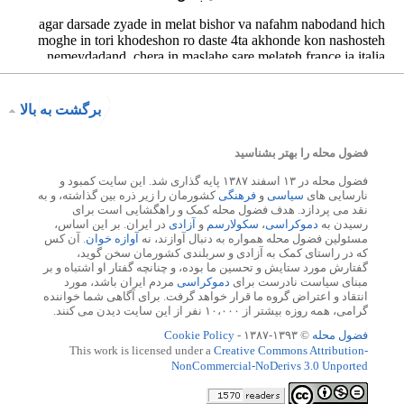
برگشت به بالا
فضول محله را بهتر بشناسید
فضول محله در ۱۳ اسفند ۱۳۸۷ پایه گذاری شد. این سایت کمبود و
نارسایی های
سیاسی
و
فرهنگی
کشورمان را زیر ذره بین گذاشته، و به
نقد می پردازد. هدف فضول محله کمک و راهگشایی است برای
رسیدن به
دموکراسی
،
سکولارسم
و
آزادی
در ایران. بر این اساس،
مسئولین فضول محله همواره به دنبال آوازند، نه
آوازه خوان
. آن کس
که در راستای کمک به آزادی و سربلندی کشورمان سخن گوید،
گفتارش مورد ستایش و تحسین ما بوده، و چنانچه گفتار او اشتباه و بر
مبنای سیاست نادرست برای
دموکراسی
مردم ایران باشد، مورد
انتقاد و اعتراض گروه ما قرار خواهد گرفت. برای آگاهی شما خواننده
گرامی، همه روزه بیشتر از ۱۰،۰۰۰ نفر از این سایت دیدن می کنند.
فضول محله
© ۱۳۹۳-۱۳۸۷ -
Cookie Policy
This work is licensed under a
Creative Commons Attribution-
NonCommercial-NoDerivs 3.0 Unported