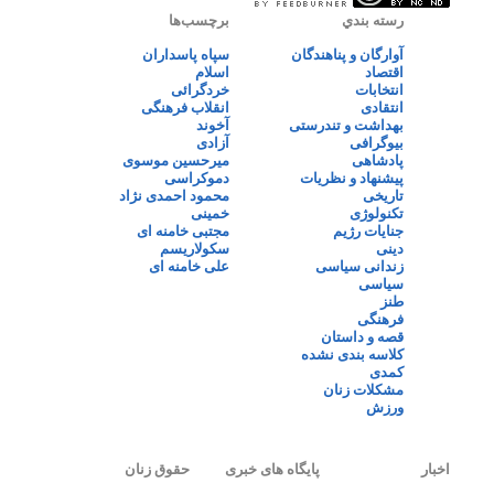
رسته بندي
برچسب‌ها
آوارگان و پناهندگان
سپاه پاسداران
اقتصاد
اسلام
انتخابات
خردگرائی
انتقادی
انقلاب فرهنگی
بهداشت و تندرستی
آخوند
بیوگرافی
آزادی
پادشاهی
میرحسین موسوی
پیشنهاد و نظریات
دموکراسی
تاریخی
محمود احمدی نژاد
تکنولوژی
خمینی
جنایات رژیم
مجتبی خامنه ای
دینی
سکولاریسم
زندانی سیاسی
علی خامنه ای
سیاسی
طنز
فرهنگی
قصه و داستان
کلاسه بندی نشده
کمدی
مشکلات زنان
ورزش
اخبار
پایگاه های خبری
حقوق زنان