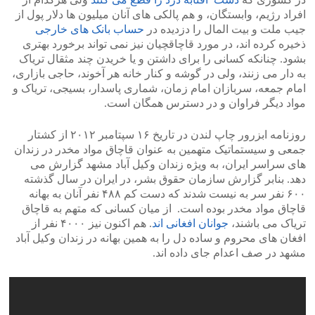
افراد رژیم، وابستگان، و هم پالکی های آنان میلیون ها دلار پول از
جیب ملت و بیت المال را دزدیده در
حساب بانک های خارجی
ذخیره کرده اند، در مورد قاچاقچیان نیز نمی تواند برخورد بهتری
بشود. چنانکه کسانی را برای داشتن و یا خریدن چند مثقال تریاک
به دار می زنند، ولی در گوشه و کنار خانه هر آخوند، حاجی بازاری،
امام جمعه، سربازان امام زمان، شماری پاسدار، بسیجی، تریاک و
مواد دیگر فراوان و در دسترس همگان است.
روزنامه ابزرور چاپ لندن در تاریخ ۱۶ سپتامبر ۲۰۱۲ از کشتار
جمعی و سیستماتیک متهمین به عنوان قاچاق مواد مخدر در زندان
های سراسر ایران، به ویژه زندان وکیل آباد مشهد گزارش می
دهد. بنابر گزارش سازمان حقوق بشر، در ایران در سال گذشته
۶۰۰ نفر سر به نیست شدند که دست کم ۴۸۸ نفر آنان به بهانه
قاچاق مواد مخدر بوده است. از میان کسانی که متهم به قاچاق
تریاک می باشند،
جوانان افغانی اند
. هم اکنون نیز ۴۰۰۰ نفر از
افغان های محروم و ساده دل را به همین بهانه در زندان وکیل آباد
مشهد در صف اعدام جای داده اند.