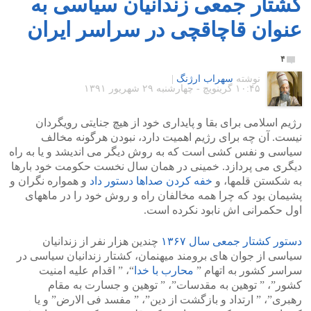
کشتار جمعی زندانیان سیاسی به
عنوان قاچاقچی در سراسر ایران
۴
نوشته
سهراب ارژنگ
|
۱۰:۴۵ گرينويچ - چهارشنبه ۲۹ شهریور ۱۳۹۱
رژیم اسلامی برای بقا و پایداری خود از هیچ جنایتی رویگردان
نیست. آن چه برای رژیم اهمیت دارد، نبودن هرگونه مخالف
سیاسی و نفس کشی است که به روش دیگر می اندیشد و یا به راه
دیگری می پردازد. خمینی در همان سال نخست حکومت خود بارها
به شکستن قلمها، و
خفه کردن صداها دستور داد
و همواره نگران و
پشیمان بود که چرا همه مخالفان راه و روش خود را در ماههای
اول حکمرانی اش نابود نکرده است.
دستور کشتار جمعی سال ۱۳۶۷
چندین هزار نفر از زندانیان
سیاسی از جوان های برومند میهنمان، کشتار زندانیان سیاسی در
سراسر کشور به اتهام ”
محارب با خدا
“، ” اقدام علیه امنیت
کشور”، ” توهین به مقدسات”، ” توهین و جسارت به مقام
رهبری”، ” ارتداد و بازگشت از دین”، ” مفسد فی الارض” و یا