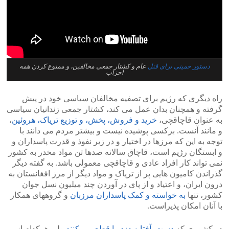
دستور خمینی برای قتل
عام و کشتار جمعی مخالفین، و ممنوع کردن همه
احزاب
راه دیگری که رژیم برای تصفیه مخالفان سیاسی خود در پیش
گرفته و همچنان بدان عمل می کند، کشتار جمعی زندانیان سیاسی
به عنوان قاچاقچی،
خرید و فروش، پخش، و توزیع تریاک، هروئین
،
و مانند آنست. برکسی پوشیده نیست و بیشتر مردم می دانند با
توجه به این که مرزها در اختیار و در زیر نفوذ و قدرت پاسداران و
و ابستگان رژیم است، قاچاق سالانه صدها تن مواد مخدر به کشور
نمی تواند کار افراد عادی و قاچاقچی معمولی باشد. به گفته دیگر
گذراندن کامیون هایی پر از تریاک و مواد دیگر از مرز افغانستان به
درون ایران، و اعتیاد و از پای در آوردن چند میلیون نسل جوان
کشور، تنها
به خواسته و کمک پاسداران مرزبان
و گروههای همکار
با آنان امکان پذیراست.
در کشوری که
دست آفتابه دزد را قطع می کنند
ولی هرکدام از