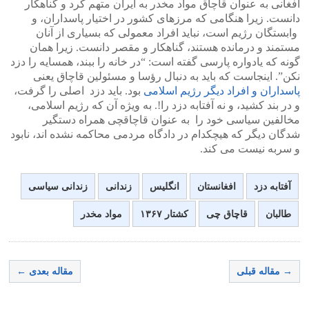
افغانی به عنوان قاچاق مواد مخدر به ایران متهم کرد و گناهکار
دانست. زیرا هنگامی که مرزهای کشور در اختیار پاسداران، و
وابستگان رژیم است، نباید افراد معمولی که بسیاری از آنان
مستمند و درمانده هستند، گناهکار و مقصر دانست. زیرا همان
گونه که یادواره پارسی گفته است: “در خانه را ببند، همسایه را دزد
نکن”. اینجاست که باید به دنبال رؤسا و مسئولین قاچاق یعنی
پاسداران و افراد دیگر رژیم اسلامی
بود. باید دزد اصلی را گرفت،
و در بند کشید، و نه آفتابه دزد را!. به ویژه آن که رژیم اسلامی،
مخالفین سیاسی خود را به عنوان قاچاقچی همراه دستگیر
شدگان دیگر که هیچکدام در دادگاه مردمی محاکمه نشده اند، نابود
و سربه نیست می کند.
آفتابه دزد
افغانستان
انگلیس
زندانی
زندانی سیاسی
طالبان
قاچاق چی
کشتار ۱۳۶۷
مواد مخدر
→ مقاله قبلی
مقاله بعدی ←