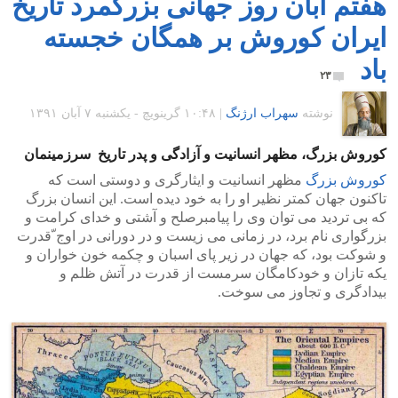
هفتم آبان روز جهانی بزرگمرد تاریخ
ایران کوروش بر همگان خجسته
باد
۲۳
نوشته
سهراب ارژنگ
|
۱۰:۴۸ گرينويچ - یکشنبه ۷ آبان ۱۳۹۱
کوروش بزرگ، مظهر انسانیت و آزادگی و پدر تاریخ سرزمینمان
کوروش بزرگ
مظهر انسانیت و ایثارگری و دوستی است که
تاکنون جهان کمتر نظیر او را به خود دیده است. این انسان بزرگ
که بی تردید می توان وی را پیامبرصلح و آشتی و خدای کرامت و
بزرگواری نام برد، در زمانی می زیست و در دورانی در اوج ّقدرت
و شوکت بود، که جهان در زیر پای اسبان و چکمه خون خواران و
یکه تازان و خودکامگان سرمست از قدرت در آتش ظلم و
بیدادگری و تجاوز می سوخت.