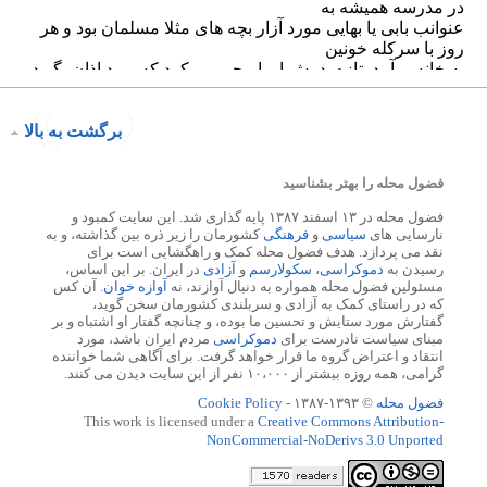
برگشت به بالا
فضول محله را بهتر بشناسید
فضول محله در ۱۳ اسفند ۱۳۸۷ پایه گذاری شد. این سایت کمبود و
نارسایی های
سیاسی
و
فرهنگی
کشورمان را زیر ذره بین گذاشته، و به
نقد می پردازد. هدف فضول محله کمک و راهگشایی است برای
رسیدن به
دموکراسی
،
سکولارسم
و
آزادی
در ایران. بر این اساس،
مسئولین فضول محله همواره به دنبال آوازند، نه
آوازه خوان
. آن کس
که در راستای کمک به آزادی و سربلندی کشورمان سخن گوید،
گفتارش مورد ستایش و تحسین ما بوده، و چنانچه گفتار او اشتباه و بر
مبنای سیاست نادرست برای
دموکراسی
مردم ایران باشد، مورد
انتقاد و اعتراض گروه ما قرار خواهد گرفت. برای آگاهی شما خواننده
گرامی، همه روزه بیشتر از ۱۰،۰۰۰ نفر از این سایت دیدن می کنند.
فضول محله
© ۱۳۹۳-۱۳۸۷ -
Cookie Policy
This work is licensed under a
Creative Commons Attribution-
NonCommercial-NoDerivs 3.0 Unported