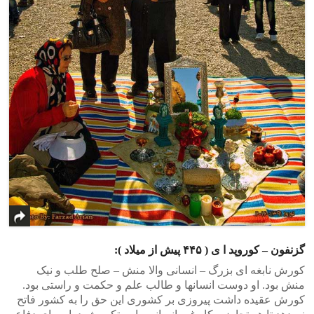
گزنفون – کوروپد ا ی ( ۴۴۵ پیش از میلاد ):
کورش نابغه ای بزرگ – انسانی والا منش – صلح طلب و نیک
منش بود. او دوست انسانها و طالب علم و حکمت و راستی بود.
کورش عقیده داشت پیروزی بر کشوری این حق را به کشور فاتح