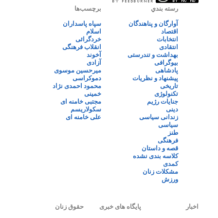
رسته بندي
برچسب‌ها
آوارگان و پناهندگان
سپاه پاسداران
اقتصاد
اسلام
انتخابات
خردگرائی
انتقادی
انقلاب فرهنگی
بهداشت و تندرستی
آخوند
بیوگرافی
آزادی
پادشاهی
میرحسین موسوی
پیشنهاد و نظریات
دموکراسی
تاریخی
محمود احمدی نژاد
تکنولوژی
خمینی
جنایات رژیم
مجتبی خامنه ای
دینی
سکولاریسم
زندانی سیاسی
علی خامنه ای
سیاسی
طنز
فرهنگی
قصه و داستان
کلاسه بندی نشده
کمدی
مشکلات زنان
ورزش
اخبار
پایگاه های خبری
حقوق زنان