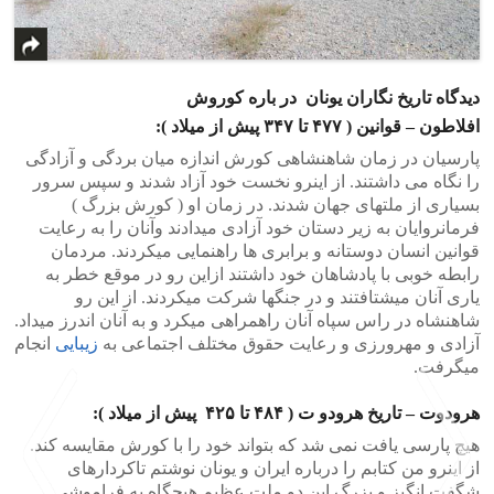
دیدگاه تاریخ نگاران یونان در باره کوروش
افلاطون – قوانین ( ۴۷۷ تا ۳۴۷ پیش از میلاد ):
پارسیان در زمان شاهنشاهی کورش اندازه میان بردگی و آزادگی
را نگاه می داشتند. از اینرو نخست خود آزاد شدند و سپس سرور
بسیاری از ملتهای جهان شدند. در زمان او ( کورش بزرگ )
فرمانروایان به زیر دستان خود آزادی میدادند وآنان را به رعایت
قوانین انسان دوستانه و برابری ها راهنمایی میکردند. مردمان
رابطه خوبی با پادشاهان خود داشتند ازاین رو در موقع خطر به
یاری آنان میشتافتند و در جنگها شرکت میکردند. از این رو
شاهنشاه در راس سپاه آنان راهمراهی میکرد و به آنان اندرز میداد.
آزادی و مهرورزی و رعایت حقوق مختلف اجتماعی به
زیبایی
انجام
میگرفت.
هرودوت – تاریخ هرودو ت ( ۴۸۴ تا ۴۲۵ پیش از میلاد ):
هیچ پارسی یافت نمی شد که بتواند خود را با کورش مقایسه کند.
از اینرو من کتابم را درباره ایران و یونان نوشتم تاکردارهای
شگفت انگیز و بزرگ این دو ملت عظیم هیچگاه به فراموشی