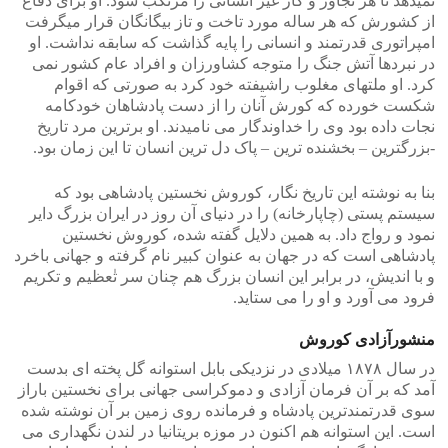
نمیدهد تا هر تجاوز و کار غیر انسانی را مرتکب شود. او برای دفاع
از کشورش که هر ساله مورد تاخت و تاز بیگانگان قرار میگرفت
امپراتوری قدرتمند و انسانی را پایه گذاشت که سابقه نداشت. او
در نبردها آتش جنگ را متوجه کشاورزان و افراد عام کشور نمی
کرد. او ملتهای مغلوب راشیفته خود کرد به صورتی که اقوام
شکست خورده که کورش آنان را از دست پادشاهان خودکامه
نجات داده بود وی را خداوندگار می نامیدند. او برترین مرد تاریخ
-بزرگترین – بخشنده ترین – پاک دل ترین انسان تا این زمان بود.
بنا به نوشته این تاریخ نگار، کوروش نخستین پادشاهی بود که
سیستم پستی (چاپارخانه) را در دنیای آن روز در ایران بزرگ دایر
نمود و رواج داد. به همین دلایل گفته شده، کوروش نخستین
پادشاهی است که در جهان به عنوان کبیر نام گرفته و جهانی باخرد
و با اندیش، در برابر این انسان بزرگ هم چنان سر تٰعظیم و تکریم
فرود می آورد و او را می ستاید.
منشورآزادی کوروش
در سال ۱۸۷۸ میلادی در نزدیکی بابل استوانه گل پخته ای بدست
آمد که بر آن فرمان آزادی و دموکراسی جهانی برای نخستین باراز
سوی قدرتمندترین پادشاه و فرمانده روی زمین بر آن نوشته شده
است. این استوانه هم اکنون در موزه بریتانیا در لندن نگهداری می