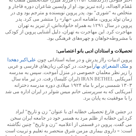
مُقدّم العِداله، زاده تبریز بود. او از واپسین شاعران دوره قاجار و
متخلص به “شوری” بود. پدر پروین نویسنده و مترجم بود وی در
زمان تولد پروین، ماهنامه ادبی «بهار» را منتشر می کرد. پدر
پروین در سال ۱۲۹۱ به همراه خانواده‌اش، از تبریز به تهران
مهاجرت کرد. این مهاجرت به تهران، دلیل آشنایی پروین از کودکی
با مشروطه‌خواهان و چهره‌های فرهنگی بود.
تحصیلات و استادان ادبی بانو اعتصامی:
پروین ادبیات رااز پدرش و در سایه استادانی چون
علی‌اکبر دهخدا
و
ملک الشعرای بهار
آموخت. در کودکی زبان‌های فارسی و عربی
را زیر نظر معلمان خصوصی در منزل آموخت. سپس به مدرسه
آمریکایی IRAN BETHEL (ایران کلیسا) رفت. در تیر ماه سال
۱۳۰۳ شمسی برابر با ماه ۱۹۲۴ میلادی دوره مدرسه دخترانه
آمریکایی که به سرپرستی خانم میس شولر در ایران اداره می شد
را با موفقیت به پایان برد.
در جشن فارغ تحصیلی خطابه ای با عنوان” زن و تاریخ” ایراد
کرد.این خطابه از ظلم مرد به همسر خود در جامعه ایران سخن
می گفت. پروین در قسمتی از اعلامیه “زن و تاریخ” چنین نگاشته
است: « داروی بیماری مزمن شرق منحصر به تعلیم و تربیت است