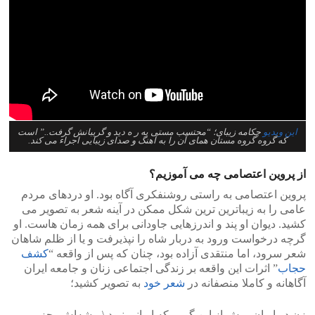
این ویدیو
چکامه زیبای؛ “محتسب مستی به ر ه دید و گریبانش گرفت..” است
که گروه گروه مستان همای آن را به آهنگ و صدای زیبایی اجراء می کند.
از پروین اعتصامی چه می آموزیم؟
پروین اعتصامی به راستی روشنفکری آگاه بود. او دردهای مردم
عامی را به زیباترین ترین شکل ممکن در آینه شعر به تصویر می
کشید. دیوان او پند و اندرزهایی جاودانی برای همه زمان هاست. او
گرچه درخواست ورود به دربار شاه را نپذیرفت و یا از ظلم شاهان
شعر سرود، اما منتقدی آزاده بود، چنان که پس از واقعه “
کشف
حجاب
” اثرات این واقعه بر زندگی اجتماعی زنان و جامعه ایران
آگاهانه و کاملا منصفانه در
شعر خود
به تصویر کشید؛
زن در ایران، پیش از این گویی که ایرانی نبود \ پیشه‌اش، جز