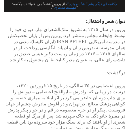
چکامه ای دیگر بنام ” شاه و یتیم”
، از پروین اعتصامی- خواننده چکامه:
“
مهشید مشیری
“.
دیوان شعر و اشتغال:
پروین در سال ۱۳۱۵ به تشویق ملک‌الشعرای بهار، دیوان خود را
توسط چاپخانه مجلس منتشر کرد. پروین پس از پایان تحصیلاتش
در مدرسه آمریکایی IRAN BETHEL (ایران کلیسا)، مدتی در
همان مدرسه به تدریس زبان و ادبیات انگلیسی پرداخت. او در
سالهای ۱۳۱۵ – ۱۳۱۶ در زمان ریاست دکتر عیسی صدیق بر
دانشسرای عالی، به عنوان مدیر کتابخانهٔ آن مشغول به کار شد.
درگذشت:
پروین اعتصامی در ۳۵ سالگی، در تاریخ ۱۵ فروردین ۱۳۲۰،
درست در زمانی که برادرش – ابوالفتح اعتصامی – دیوانش را
برای چاپ دوم آن حاضر می کرد بر اثر ابتلا به بیماری حصبه، و
کوتاهی پزشک معالج، در تهران و در آغوش مادرش چشم از جهان
فروبست . پیکر او در حرم معصومه در قم و در جوار پیکر پدرش
در مقبرهٔ خانوادگی به خاک سپرده شد. پس از مرگ او قطعه
شعری از او یافتند که برای سنگ مزار خود سروده بود .این قطعه
اکنون بر سنگ مزارش نقش بسته است: