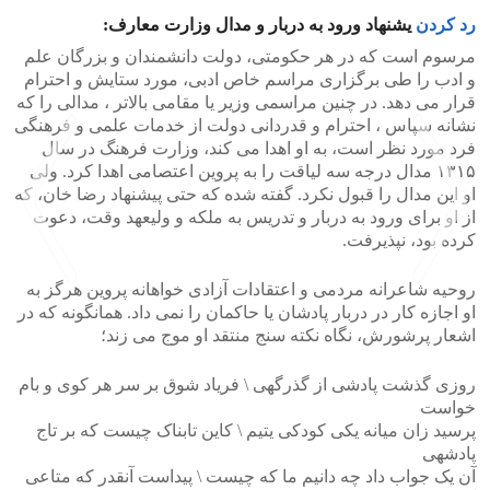
رد کردن
یشنهاد ورود به دربار و مدال وزارت معارف:
مرسوم است که در هر حکومتی، دولت دانشمندان و بزرگان علم
و ادب را طی برگزاری مراسم خاص ادبی، مورد ستایش و احترام
قرار می دهد. در چنین مراسمی وزیر یا مقامی بالاتر ، مدالی را که
نشانه سپاس ، احترام و قدردانی دولت از خدمات علمی و فرهنگی
فرد مورد نظر است، به او اهدا می کند، وزارت فرهنگ در سال
۱۳۱۵ مدال درجه سه لیاقت را به پروین اعتصامی اهدا کرد. ولی
او این مدال را قبول نکرد. گفته شده که حتی پیشنهاد رضا خان، که
از او برای ورود به دربار و تدریس به ملکه و ولیعهد وقت، دعوت
کرده بود، نپذیرفت.
روحیه شاعرانه مردمی و اعتقادات آزادی خواهانه پروین هرگز به
او اجازه کار در دربار پادشان یا حاکمان را نمی داد. همانگونه که در
>
<
اشعار پرشورش، نگاه نکته سنج منتقد او موج می زند؛
روزی گذشت پادشی از گذرگهی \ فریاد شوق بر سر هر کوی و بام
خواست
پرسید زان میانه یکی کودکی یتیم \ کاین تابناک چیست که بر تاج
پادشهی
آن یک جواب داد چه دانیم ما که چیست \ پیداست آنقدر که متاعی