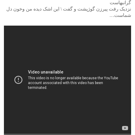
گرانبهاست
نزدیک رفت پیرزن گوژپشت و گفت \ این اشک دیده من وخون دل
شماست…