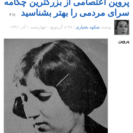
پروین اعتصامی از بزرگترین چکامه
سرای مردمی را بهتر بشناسید
۶
نوشته
شکوه بختیاری
|
۸:۳۸ گرينويچ - چهارشنبه ۱ آذر ۱۳۹۱
پروین