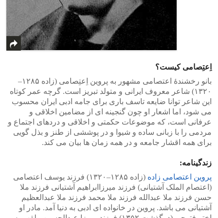
اِعتِصامی کیست؟
بانو رخشندهٔ اعتصامی مشهور به پروین اِعتِصامی (زاده ۱۲۸۵–
۱۳۲۰) شاعر معروف ایرانی و متولد تبریز است. گرچه عمر کوتاه
این شاعر توانا ضایعه تاسف باری برای جامه ادبی ایران محسوب
می شود، اما اشعار او چون گنجینه ای از مضامین اخلاقی و
عرفانی است، که موضوعات حکمتی و اخلاقی و دردهای اجتماع و
مردمی را با زبانی ساده و شیوا و در پوششی از طنز و بذل گویی
برای همه اقشار جامعه و در همه زمان ها بیان می کند.
زندگینامه:
پروین اعتصامی زاده
(زاده ۱۲۸۵–۱۳۲۰) فرزند یوسف اعتصامی
(اعتصام‌ الملک آشتیانی) فرزند میرزاابراهیم آشتیانی فرزند ملا
حسن فرزند ملا عبدالله فرزند ملا محمد فرزند ملا عبدالعظیم
آشتیانی می باشد. پروین در خانواده ای ادبی به دنیا آمد. مادر او
اختر فتوحی (درگذشت ۱۳۵۲) فرزند میرزا عبدالحسین ملقب به