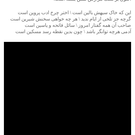
این که خاک سیهش بالین است \ اختر چرخ ادب پروین است
گرچه جز تلخی از ایام ندید \ هر چه خواهی سخنش شیرین است
صاحب آن همه گفتار امروز \ سائل فاتحه و یاسین است
آدمی هرچه توانگر باشد \ چون بدین نقطه رسد مسکین است