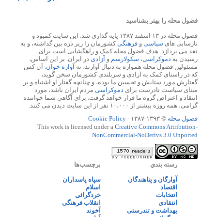
فضول محله را بهتر بشناسید
فضول محله در ۱۳ اسفند ۱۳۸۷ پایه گذاری شد. این سایت کمبود و
نارسایی های
سیاسی
و
فرهنگی
کشورمان را زیر ذره بین گذاشته، و به
نقد می پردازد. هدف فضول محله کمک و راهگشایی است برای
رسیدن به
دموکراسی
،
سکولارسم
و
آزادی
در ایران. بر این اساس،
مسئولین فضول محله همواره به دنبال آوازند، نه
آوازه خوان
. آن کس
که در راستای کمک به آزادی و سربلندی کشورمان سخن گوید،
گفتارش مورد ستایش و تحسین ما بوده، و چنانچه گفتار او اشتباه و بر
مبنای سیاست نادرست برای
دموکراسی
مردم ایران باشد، مورد
انتقاد و اعتراض گروه ما قرار خواهد گرفت. برای آگاهی شما خواننده
گرامی، همه روزه بیشتر از ۱۰،۰۰۰ نفر از این سایت دیدن می کنند.
فضول محله
© ۱۳۹۳-۱۳۸۷ -
Cookie Policy
This work is licensed under a
Creative Commons Attribution-
NonCommercial-NoDerivs 3.0 Unported
رسته بندي
برچسب‌ها
آوارگان و پناهندگان
سپاه پاسداران
اقتصاد
اسلام
انتخابات
خردگرائی
انتقادی
انقلاب فرهنگی
بهداشت و تندرستی
آخوند