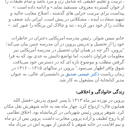
، تربیت و تعلیم حقیقی که شامل زن و مرد باشد و تمام طبقات را
از خوان گسترده معروف مستفیذ نماید.» و ادامه داده است :«
پیداست برای مرمت خرابی های گذشته ، اصلاح معایب حالیه و
تمهید سعادت آینده ، مشکلاتی در پیش است. ایرانی باید ضعف و
ملالت را از خود دور کرده ، تند و چالاک این پرتگاه را عبور کند. »
خانم میس شولر، رئیس مدرسه امریکایی دختران در خاطرات
خود را از تحصیل و تدریس پروین در آن مدرسه چنین بیان می‌کند؛
“پروین، اگر چه در همان اوان تحصیل در مدرسه آمریکایی نیز
معلومات فراوان داشت، اما تواضع ذاتیش به حدی بود که به فرا
گرفتن مطلب و موضوع تازه ای که در دسترس خود می‌یافت
شوق وافر اظهار می‌نمود.” پروین در سالهای ۱۳۱۵ – ۱۳۱۶ در
زمان ریاست
دکتر عیسی صدیق
بر دانشسرای عالی، به عنوان
مدیر کتابخانهٔ آن مشغول به کار شد.
زندگی خانوادگی و اخلاقی:
پروین در نوزده تیر ماه ۱۳۱۳ با پسر عموی پدرش «فضل الله
همایون فال» ازدواج کرد. چهار ماه بعد به خانه شوهرش نقل مکان
کرد. شوهر پروین رئیس شهربانی در کرمانشاه بود. اخلاق نظامی
او با روح لطیف و آزاده پروین مغایرت داشت. پروین پس از دو ماه
و نیم اقامت در خانه شوهر با گذشتن از مهریه اش در مرداد ماه