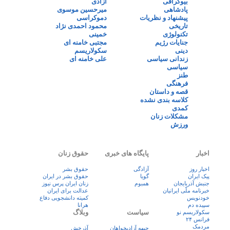
بیوگرافی
آزادی
پادشاهی
میرحسین موسوی
پیشنهاد و نظریات
دموکراسی
تاریخی
محمود احمدی نژاد
تکنولوژی
خمینی
جنایات رژیم
مجتبی خامنه ای
دینی
سکولاریسم
زندانی سیاسی
علی خامنه ای
سیاسی
طنز
فرهنگی
قصه و داستان
کلاسه بندی نشده
کمدی
مشکلات زنان
ورزش
اخبار
پایگاه های خبری
حقوق زنان
اخبار روز
آزادگی
حقوق بشر
پيک ايران
گویا
حقوق بشر در ایران
جنبش آذربایجان
همبوم
زنان ايران پرس نيوز
خبرنامه ملّی ایرانیان
عدالت برای ایران
خودنویس
کمیته دانشجویی دفاع
سپیده دم
هرانا
سیاست
وبلاگ
سکولاریسم نو
فرانس ۲۴
مردمک
جبهه آزادیخواهان
آذرخش