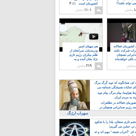
۴
ی تواند باشد؟!
کشورمان است
۱
پخش
۱۱۰۱
پخش
ن کشورمان فعالانه
هم میهنان اسیر
رات شرکت نکنند
ودربندمان، سرانجام از
ایرانی همچنان
ظلم بیکران رژیم تازی
 باقی خواهدماند
نژاد بجان آمده و به
۸
خبابانها ریختند
پخش
۲۱۹
پخش
ه ای، همانگونه که توبه گرگ مرگ
ی جنایات همیشگی شماچه می
!
 هواپیما، پیام مرگ، پیام نوید
د به مردم ایران
کشورمان فعالانه در تظاهرات
د رژیم ضدایرانی همچنان در
 خواهدماند
سهراب ارژنگ
م تازی صفتان، یلدا را با شکوهِ
 تر، جشن می گیریم!
 ای "اَعراب شیعه" مهم اند و نَه