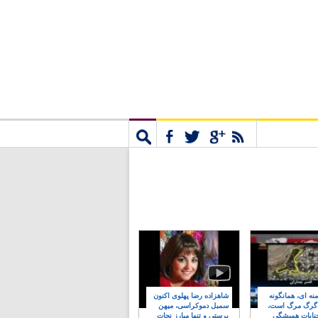
مشترک
جستجو
نه ای، همانگونه
شاهزاده رضا پهلوی اکنون
 گرگ مرگ است،
سمبل دموکراسی، میهن
نایات همیشگی
پرستی و تنها مبارز نجات