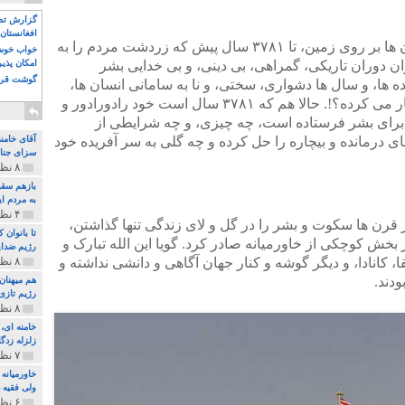
گزارش تصو
افغانستان 
از ۵۰۰ هزار سال پیدایش و زندگی انسان ها بر روی زمین، تا ۳۷۸۱ سال پیش که زردشت مردم را به
خواب خوش و
ان دوران تاریکی، گمراهی، بی دینی، و بی خدایی بشر
امکان پذی
گوشت قرم
 ها، و سال ها دشواری، سختی، و نا به سامانی انسان ها،
این خدای عادل متعال کجا بوده، و چه کار می کرده؟!. حالا هم که ۳۷۸۱ سال است خود رادورادور و
ی برای بشر فرستاده است، چه چیزی، و چه شرایطی از
 درمانده و بیچاره را حل کرده و چه گلی به سر آفریده خود
آقای خامن
سزای جنای
۸ نظر و ۱۸۰ پخش
بازهم سقو
به مردم ای
۴ نظر و ۹۷ پخش
 قرن ها سکوت و بشر را در گل و لای زندگی تنها گذاشتن،
تا بانوان
خش کوچکی از خاورمیانه صادر کرد. گویا این الله تبارک و
رژیم ضدای
قا، کانادا، و دیگر گوشه و کنار جهان آگاهی و دانشی نداشته و
۸ نظر و ۸۹ پخش
دند.
هم میهنان
رژیم تازی 
۸ نظر و ۲۱۹ پخش
زلزله زدگا
۷ نظر و ۲۱۰ پخش
خاورمیانه
ولی فقیه د
۶ نظر و ۱۵۷ پخش