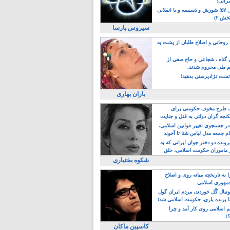
یرانی!
رویداد سال ۵۷؛ شورش و دَسیسه و یا انقلابی
خش ۲)
سیروس پارسا
روحانی و اصلاح طلبان از پشت به
ی گناه ، شجاعی و حاج صفی از
یم ملی محروم شدند.
ست نژادپرستی بدهید!
باران بهاری
طرح مخوف حکومتی برای
جه گران دولتی به قتل و جنایت
در جستجوی تغییر قوانین اسلامی،
ام جمعه مدل لباس شنا تا آخوند
مجنسگرا!
رونده دو دختر جوان ایرانی که به
 ماموران حکومت اسلامی، حلق
شکوه بختیاری
 به تاریخچه میانه روی و اصلاح
مهوری اسلامی
وتبال گًل خوردند، مردم ایران گول
ا برنده بازی، حکومت اسلامی شد!
م اسلامی روی کار آمد و چرا
؟!
کاسپین ماکان