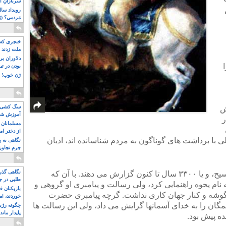
سربازانِ ا
مَردمی؟ (بَ
خنجری که 
ملت زدند
دلاوران ب
بودن در ت
ژن خوب! ت
سگ کشی، 
ین ۱۷۶۸ پیش
آموزش شکن
 در
بیشتر
مسلمانان 
از دختر ام
مسلمان ه
ی با برداشت های گوناگون به مردم شناسانده اند، ادیان
نگاهی به پ
جرم تجاوز
آویز شدند!
نگاهی گذرا
زایش موسی را به ۱۳۰۰ سال پیش ازمسیح، و یا ۳۳۰۰ سال تا کنون گزارش می دهند. با‌ آن که
طلبی در ج
 نام یحوه راهنمایی کرد، ولی رسالت و پیامبری او گروهی و
بازیکنان ف
م گوشه و کنار جهان کاری نداشت. گرچه پیامبری حضرت
خوردند، ام
مگان را به خدای آسمانها گرایش می داد، ولی این رسالت ها
چگونه رژی
پایدار ماند