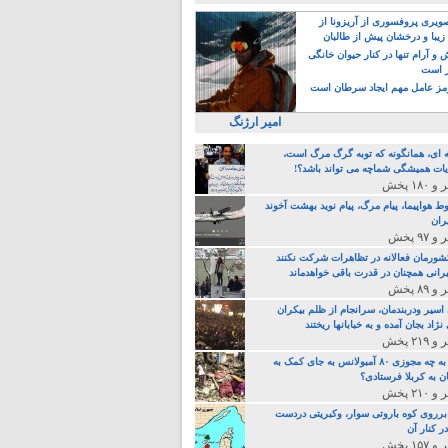
یری پروفسوری از آریزونا از
زیبا و درخشان پیش از طالبان
 آرام تنها در کنار حیوان خانگی
ر است
ز عامل مهم ایجاد سرطان است
امیر ارژنگ
ه ای، همانگونه که توبه گرگ مرگ است،
ات همیشگی شماچه می تواند باشد؟!
ط هواپیما، پیام مرگ، پیام نوید بهشت آخوند
ران
 کشورمان فعالانه در تظاهرات شرکت نکنند
رانی همچنان در قدرت باقی خواهدماند
 اسیر ودربندمان، سرانجام از ظلم بیکران
نژاد بجان آمده و به خبابانها ریختند
خامنه ای، به چه مجوزی ۸۰ آمبولانس به جای کمک به
ن به کربلا فرستادی؟
 برروی کوه باروتی سوار، وکبریتی دردست
ر کنار آن