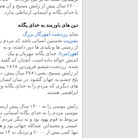
۲۶۰۰ سال پیش از زایش مسیح و آن هم
با خدای یگانه و آسمانی ارتباطی ندارد.
دین های باورمند به خدای یگانه
شاید
زردشت آموزگار بزرگ
بشریت
نخستین انسانی باشد که مردم را
از زشتی ها و پلیدی ها دور داشته، و به
اهورامزدا
، خدای یگانه مهربان و نیک
اندیش حواله داده است. آنچنان که گفته
شده، زردشت ششم فرورد
ا‍ز زایش مسیح، یعنی۳۷۸۱ سال پیش،
بلخ چشم به جهان گشود. در میان انسان
های دیگری که مردم را به خدای یگانه ول
ابراهیمی هستند.
موسی مردم را به خدای یگانه آسمانی به
مربوط به قوم یهود بود و به دیگر مرد
عیسی و محمدابن عبدالله جهانی بود و ه
تنها کمی بیش از ۲۰۰۰ و نزدیک به ۱۴ سده پیش بود.