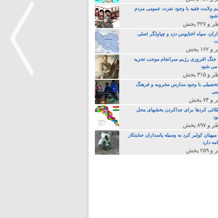
م ولایت فقیه با وجود نفرت عمومی مردم
 شود
اران، سپاه اختاپوس دزد و چپاولگر اصلی
ت
جنگ افروزی رژیم سرانجام موجب تجزیه
می شود
تحصیلی با وجود مدارس مخروبه و فرهنگ
نی
>
لائی کردها برای جداکردن بخشهای محل
د
یهنان کولبر کرد به وسیله پاسداران جنایتکار
مه دارد