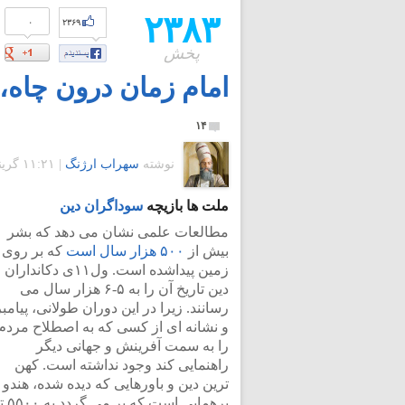
۲۳۸۳
۰
۲۳۶۹
پخش
امام زمان درون چاه، ز
۱۴
نوشته
سهراب ارژنگ
|
۱۱:۲۱ گرينويچ - شنبه ۱۶ دی ۱۳۹۱
ملت ها بازیچه
سوداگران دین
مطالعات علمی نشان می دهد که بشر
بیش از
۵۰۰ هزار سال است
که بر روی
زمین پیداشده است. ول۱۱ی دکانداران
دین تاریخ آن را به ۵-۶ هزار سال می
رسانند. زیرا در این دوران طولانی، پیامبر
و نشانه ای از کسی که به اصطلاح مردم
را به سمت آفرینش و جهانی دیگر
راهنمایی کند وجود نداشته است. کهن
ترین دین و باورهایی که دیده شده، هندو ی
برهمایی است که بر می گر