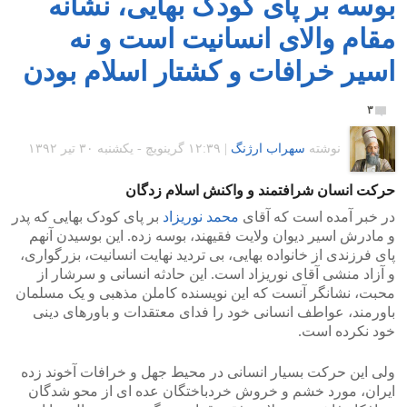
بوسه بر پای کودک بهایی، نشانه
مقام والای انسانیت است و نه
اسیر خرافات و کشتار اسلام بودن
۳
نوشته
سهراب ارژنگ
|
۱۲:۳۹ گرينويچ - یکشنبه ۳۰ تیر ۱۳۹۲
حرکت انسان شرافتمند و واکنش اسلام زدگان
در خبر آمده است که آقای
محمد نوریزاد
بر پای کودک بهایی که پدر
و مادرش اسیر دیوان ولایت فقیهند، بوسه زده. این بوسیدن آنهم
پای فرزندی از خانواده بهایی، بی تردید نهایت انسانیت، بزرگواری،
و آزاد منشی آقای نوریزاد است. این حادثه انسانی و سرشار از
محبت، نشانگر آنست که این نویسنده کاملن مذهبی و یک مسلمان
باورمند، عواطف انسانی خود را فدای معتقدات و باورهای دینی
خود نکرده است.
ولی این حرکت بسیار انسانی در محیط جهل و خرافات آخوند زده
ایران، مورد خشم و خروش خردباختگان عده ای از محو شدگان