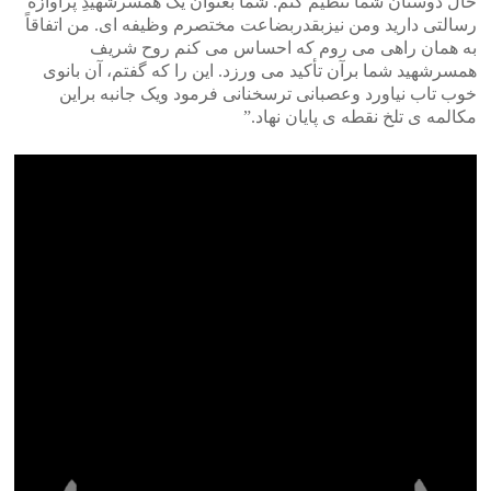
حال دوستان شما تنظیم کنم. شما بعنوان یک همسرشهیدِ پرآوازه
رسالتی دارید ومن نیزبقدربضاعت مختصرم وظیفه ای. من اتفاقاً
به همان راهی می روم که احساس می کنم روح شریف
همسرشهید شما برآن تأکید می ورزد. این را که گفتم، آن بانوی
خوب تاب نیاورد وعصبانی ترسخنانی فرمود ویک جانبه براین
مکالمه ی تلخ نقطه ی پایان نهاد‫.”‬