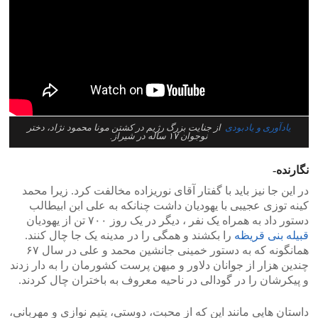
یادآوری و یادبودی
از جنایت بزرگ رژیم در کشتن مونا محمود نژاد، دختر
نوجوان ۱۷ ساله در شیراز.
‎در این جا نیز باید با گفتار آقای نوریزاده مخالفت کرد‫.‬ زیرا محمد
کینه توزی عجیبی با یهودیان داشت چنانکه به علی ابن ابیطالب
دستور داد به همراه یک نفر ، دیگر در یک روز ۷۰۰ تن از یهودیان
قبیله بنی قریظه
همانگونه که به دستور خمینی جانشین محمد و علی در سال ۶۷
چندین هزار از جوانان دلاور و میهن پرست کشورمان را به دار زدند
و پیکرشان را در گودالی در ناحیه معروف به باختران چال کردند‫.‬
داستان هایی مانند این که از محبت، دوستی، یتیم نوازی و مهربانی،