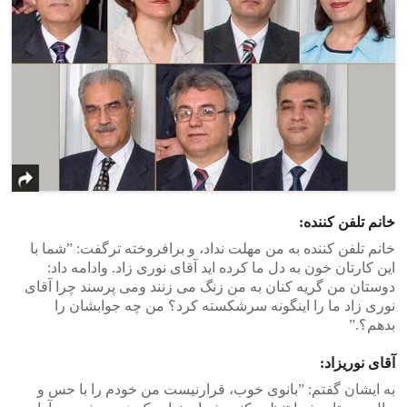
‎‫خانم تلفن کنند‬ه‫:‬
‎خانم تلفن کننده به من مهلت نداد، و برافروخته ترگفت: ‫”‬شما با
این کارتان خون به دل ما کرده اید آقای نوری زاد. وادامه داد:
دوستان من گریه کنان به من زنگ می زنند ومی پرسند چرا آقای
نوری زاد ما را اینگونه سرشکسته کرد؟ من چه جوابشان را
بدهم؟‫.”‬
آقای نوریزاد:
‎به ایشان گفتم: ‫”‬بانوی خوب، قرارنیست من خودم را با حس و