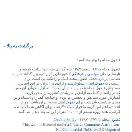
برگشت به بالا
فضول محله را بهتر بشناسید
فضول محله در ۱۳ اسفند ۱۳۸۷ پایه گذاری شد. این سایت کمبود و
نارسایی های
سیاسی
و
فرهنگی
کشورمان را زیر ذره بین گذاشته، و به
نقد می پردازد. هدف فضول محله کمک و راهگشایی است برای
رسیدن به
دموکراسی
،
سکولارسم
و
آزادی
در ایران. بر این اساس،
مسئولین فضول محله همواره به دنبال آوازند، نه
آوازه خوان
. آن کس
که در راستای کمک به آزادی و سربلندی کشورمان سخن گوید،
گفتارش مورد ستایش و تحسین ما بوده، و چنانچه گفتار او اشتباه و بر
مبنای سیاست نادرست برای
دموکراسی
مردم ایران باشد، مورد
انتقاد و اعتراض گروه ما قرار خواهد گرفت. برای آگاهی شما خواننده
گرامی، همه روزه بیشتر از ۱۰،۰۰۰ نفر از این سایت دیدن می کنند.
فضول محله
© ۱۳۹۳-۱۳۸۷ -
Cookie Policy
This work is licensed under a
Creative Commons Attribution-
NonCommercial-NoDerivs 3.0 Unported