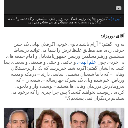
این فیلم
کارتنی جنایت رژیم اسلامی، رژیم های مسلمان در گذشته، و اسلام
گرایان را نسبت به هم میهنان بهایی نشان می دهد.
آقای نوریزاد:
‎به وی گفتم: ‫”‬ آرام باشید بانوی خوب، اگرفلان بهایی یک چنین
حرفی زده، صد مطابق غلیظ ترش را شما می توانید دربساط
مسلمین ورهبرمسلمین ورییس جمهورنامتعادل و امام جمعه های
بی خردی چون
علم الهدی
و خاتمی و جنتی و صدیقی و سعیدی پیدا
کنید. به ایشان گفتم: اگربه شما خبربرسد که یکی ازبرجستگان
وهابی – که با ما شیعیان دشمنی اساسی دارند – درمکه ومدینه
وریاض، خم شده وپای یک پسرک چهارساله ی شیعه را – که
پدرومادرش درزندان وهابی ها هستند – بوسیده وازاو دلجویی
کرده، درپوست نخواهید گنجید؟ پس چرا چیزی را که برخود می
پسندیم بردیگران نمی پسندیم؟‫.”‬