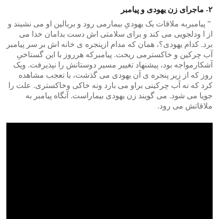
‎‫۲-‬ ماجرای زن یهودی و پیامبر
‎ ‫”‬ پیامبربه ملاقات یک یهودیِ بیمارمی رود و بربالین او می نشیند و
از ا ودلجویی می کند و برای سلامتی اش دست بدامان خدا می
برد. کدام یهودی؟، همان که مدام ازپنجره ی خانه اش بر سر پیامبر
آب چرکین و خاکسترمی ریخت. پیامبرکه هرروز با این گستاخیِ
آشکارمواجه بود، پیشنهاد تغییر مسیر دوستانش را نپذیرفت. ویک
روز که از زیر پنجره ی آن یهودی می گذشت، با تعجب مشاهده
کرد که نه آب چرکینی براو می بارد ونه خاکی وخاکستری. علت را
جویا می شود. می گویند زن یهودی بیماراست. آنگاه پیامبر به
ملاقاتش می رود.