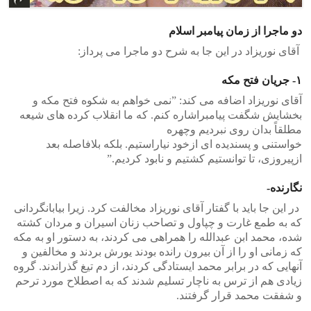
دو ماجرا از زمان پیامبر اسلام
‎‫۱-‬ جریان فتح مکه ‫ ‬
‎آقای نوریزاد اضافه می کند‫:‬ ‫”‬نمی خواهم به شکوه فتح مکه و
بخشایش شگفت پیامبراشاره کنم. که ما انقلاب کرده های شیعه
مطلقاً بدان روی نبردیم وچهره
‎خواستنی و پسندیده ای ازخود نیاراستیم. بلکه بلافاصله بعد
ازپیروزی، تا توانستیم کشتیم و نابود کردیم.‫”‬
‎ در این جا باید با گفتار آقای نوریزاد مخالفت کرد‫.‬ زیرا بیابانگردانی
که به طمع غارت و چپاول و تصاحب زنان اسیران و مردان کشته
شده، محمد ابن عبدالله را همراهی می کردند، به دستور او به مکه
که زمانی او را از آن بیرون رانده بودند یورش بردند و مخالفین و
آنهایی که در برابر محمد ایستادگی کردند، از دم تیغ گذراندند‫.‬ گروه
زیادی هم از ترس به ناچار تسلیم شدند که به اصطلاح مورد ترحم
و شفقت محمد قرار گرفتند‫.‬