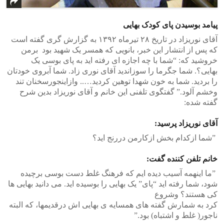
پیامد بوسیدن پای کودک بهایی
آقای نوریزاد در تاریخ ۲۸ تیرماه ۱۳۹۲ به گزارش گری گفته است
که پس از انتشار این خبر، بانویی که همسر یک شهید بود ‫ برمن
خروشید که:‬ “شما با چه اجازه ای رفته اید به پای بوسی یک
بهایی؟. شما جگرما را سوزاندید آقای نوری زاد. شما آبروی خودتان
را بردید. شما به خون شهدا توهین کردید….. وازاینجورسخنان تند
وخشم آلود.” گفتگوی تلفنی این خانم و آقای نوریزاد بدین شرح
گفته شده:
آقای نوریزاد پرسید:
‎‫خانم تلفن کننده گفت:‬
‎ ‫”‬ما اینهمه آسیب دیده ایم که فرهنگ غلط دست بوسی برچیده
شود، شما رفته اید “پای” یک بهایی را بوسیده اید. می دانید بهایی ها
کی هستند؟ وشروع
‎کرد به شمارش گفته های همسایه ی بهایی اش درقدیمها، که البته
ناجور‫(‬ غلط و اشتباه‫)‬ بود.‫”‬