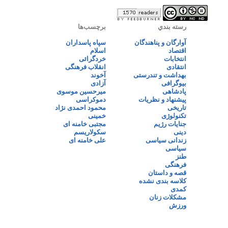
رسته بندي
برچسب‌ها
آوارگان و پناهندگان
سپاه پاسداران
اقتصاد
اسلام
انتخابات
خردگرائی
انتقادی
انقلاب فرهنگی
بهداشت و تندرستی
آخوند
بیوگرافی
آزادی
پادشاهی
میرحسین موسوی
پیشنهاد و نظریات
دموکراسی
تاریخی
محمود احمدی نژاد
تکنولوژی
خمینی
جنایات رژیم
مجتبی خامنه ای
دینی
سکولاریسم
زندانی سیاسی
علی خامنه ای
سیاسی
طنز
فرهنگی
قصه و داستان
کلاسه بندی نشده
کمدی
مشکلات زنان
ورزش