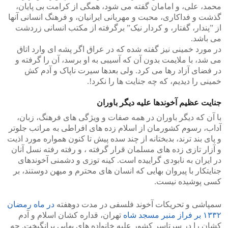
محمد، علی، و امامان گفته می شود، همگی از کرامت بی پایان،
گذشت و فداکاری، محبت و مهربانی ایرانیان، و فرهنگ انسانی آنها
از ‫”‬پندار، گفتار، و کردار نیک‫”‬ برگرفته از مکتب انسانی زردشت
می باشد‫.
در مورد خمینی نیز گفته شده که در عراق اگر پشه ای وارد اتاق
می شد، با ملایمت بدون آن که آسیبی به او برسد، آن را گرفته و
در فضای آزاد رها می کرد. ولی بعدها سیرت ناپاک و آدم کش
خمینی را دیدیم، که چه جنایت ها را نکرد!.
جنایت عظیم آخوندها علیه دیگر باوران
با آن که دیگر باوران در همه صفات و ویژگی های فرهنگ، زبان،
آداب، رسوم کشورمان از اسلام زده های افراطی به مراتب جلوتر
و پای بند ترند، بدبختانه از چند سده پیش تا کنون همواره مورد اذیت
و آزار تازی زده های مسلمان قرار گرفته ، و رفته رفته نسل آنان
در ایران به نابودی گراییده است. کینه توزی و دشمنی آخوندهای
جنایتکار با پیروان بهایی که انسان های محترم و میهن دوستند، بر
کسی پوشیده نیست.
سمپاشی و تحریکات آخوند فلسفی در مدت دوهفته
در ماه رمضان
۱۳۳۲ بر فراز منبر مسجد شاه
تهران، قداره کشان اسلام و آدم
کشان را در سرتاسر کشور علیه خانواده های بهایی برانگیخت. چه