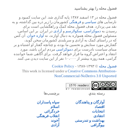
فضول محله را بهتر بشناسید
فضول محله در ۱۳ اسفند ۱۳۸۷ پایه گذاری شد. این سایت کمبود و
نارسایی های
سیاسی
و
فرهنگی
کشورمان را زیر ذره بین گذاشته، و به
نقد می پردازد. هدف فضول محله کمک و راهگشایی است برای
رسیدن به
دموکراسی
،
سکولارسم
و
آزادی
در ایران. بر این اساس،
مسئولین فضول محله همواره به دنبال آوازند، نه
آوازه خوان
. آن کس
که در راستای کمک به آزادی و سربلندی کشورمان سخن گوید،
گفتارش مورد ستایش و تحسین ما بوده، و چنانچه گفتار او اشتباه و بر
مبنای سیاست نادرست برای
دموکراسی
مردم ایران باشد، مورد
انتقاد و اعتراض گروه ما قرار خواهد گرفت. برای آگاهی شما خواننده
گرامی، همه روزه بیشتر از ۱۰،۰۰۰ نفر از این سایت دیدن می کنند.
فضول محله
© ۱۳۹۳-۱۳۸۷ -
Cookie Policy
This work is licensed under a
Creative Commons Attribution-
NonCommercial-NoDerivs 3.0 Unported
رسته بندي
برچسب‌ها
آوارگان و پناهندگان
سپاه پاسداران
اقتصاد
اسلام
انتخابات
خردگرائی
انتقادی
انقلاب فرهنگی
بهداشت و تندرستی
آخوند
بیوگرافی
آزادی