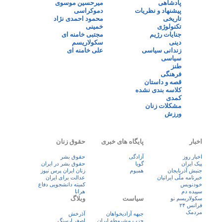
پادشاهی
میرحسین موسوی
پیشنهاد و نظریات
دموکراسی
تاریخی
محمود احمدی نژاد
تکنولوژی
خمینی
جنایات رژیم
مجتبی خامنه ای
دینی
سکولاریسم
زندانی سیاسی
علی خامنه ای
سیاسی
طنز
فرهنگی
قصه و داستان
کلاسه بندی نشده
کمدی
مشکلات زنان
ورزش
اخبار
پایگاه های خبری
حقوق زنان
اخبار روز
آزادگی
حقوق بشر
پيک ايران
گویا
حقوق بشر در ایران
جنبش آذربایجان
همبوم
زنان ايران پرس نيوز
خبرنامه ملّی ایرانیان
عدالت برای ایران
خودنویس
کمیته دانشجویی دفاع
سپیده دم
هرانا
سیاست
وبلاگ
سکولاریسم نو
فرانس ۲۴
مردمک
جبهه آزادیخواهان
آذرخش
حزب مشروطه ایران
اصغر ارسنگ