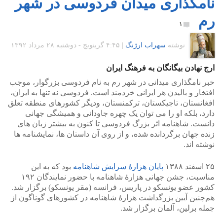
نامگذاری میدان فردوسی در شهر
رم
۱
نوشته
سهراب ارژنگ
|
۴:۴۵ گرينويچ - دوشنبه ۲۸ مرداد ۱۳۹۲
ارج نهادن بیگانگان به فرهنگ ایران
خبر نامگذاری میدانی در شهر رم به نام فردوسی بزرگوار، موجب
افتخار و بالیدن هر ایرانی خردمند است. فردوسی نه تنها به ایران،
افغانستان، تاجیکستان، ترکمنستان، ودیگر کشورهای منطقه تعلق
دارد، بلکه او را می توان یک چهره جاودانی و همیشگی جهانی
دانست. شاهنامه اثر بزرگ فردوسی تا کنون به بیشتر زبان های
زنده جهان برگردانده شده، و از روی آن داستان ها، نمایشنامه ها
نوشته اند.
۲۵ اسفند ۱۳۸۸
پایان هزارهٔ سرایش شاهنامه
بود که به این
مناسبت، جشن جهانی هزارهٔ شاهنامه با حضور نمایندگان ۱۹۲
کشور عضو یونسکو در پاریس، فرانسه (مقر یونسکو) برگزار شد.
هم‌چنین آیین بزرگداشت هزارهٔ شاهنامه در کشورهای گوناگون از
جمله برلین، آلمان برگزار شد.