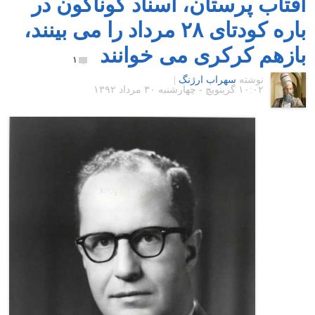
آفتاب پرستان، اسناد گوناگون در
باره کودتای ۲۸ مرداد را می بینند،
بازهم کرکری می خوانند
۱
نوشته
سهراب ارژنگ
|
۱۰:۰۲ گرينويچ - چهارشنبه ۳۰ مرداد ۱۳۹۲