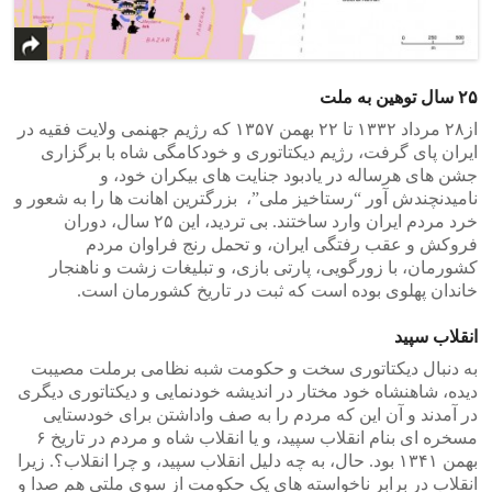
۲۵ سال توهین به ملت
از۲۸ مرداد ۱۳۳۲ تا ۲۲ بهمن ۱۳۵۷ که رژیم جهنمی ولایت فقیه در
ایران پای گرفت، رژیم دیکتاتوری و خودکامگی شاه با برگزاری
جشن های هرساله در یادبود جنایت های بیکران خود، و
نامیدنچندش آور “رستاخیز ملی”، بزرگترین اهانت ها را به شعور و
خرد مردم ایران وارد ساختند. بی تردید، این ۲۵ سال، دوران
فروکش و عقب رفتگی ایران، و تحمل رنج فراوان مردم
کشورمان، با زورگویی، پارتی بازی، و تبلیغات زشت و ناهنجار
خاندان پهلوی بوده است که ثبت در تاریخ کشورمان است.
انقلاب سپید
به دنبال دیکتاتوری سخت و حکومت شبه نظامی برملت مصیبت
دیده، شاهنشاه خود مختار در اندیشه خودنمایی و دیکتاتوری دیگری
در آمدند و آن این که مردم را به صف واداشتن برای خودستایی
مسخره ای بنام انقلاب سپید، و یا انقلاب شاه و مردم در تاریخ ۶
بهمن ۱۳۴۱ بود. حال، به چه دلیل انقلاب سپید، و چرا انقلاب؟. زیرا
انقلاب در برابر ناخواسته های یک حکومت از سوی ملتی هم صدا و