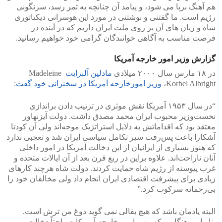
هم آهنگ برپا می شود، و پیامد آن چنانچه به ثمر رسد، سرنگونی
رژیم است. ما گفتنی و نوشتنی در مورد این هوسرانی دیکتاتوری
شاه و زیان های آن بر روی ملت ایران داریم که در آینده در
فرصت مناسب به آگاهی خوانندگان گرامی خود خواهیم رسانید.
گزارش وزیر امور خارجه آمریکا
در ۱۸ مارس سال ۲۰۰۰ میلادی
مادلین آلبرایت
Madeleine
Korbel Albright،
وزیر امورخارجه آمریکا در سخنرانی خود گفت
:
“در سال ۱۹۵۳ آمریکا نقش موثری در ترتیب دادن براندازی
نخست‌وزیر محبوب ایران محمد مصدق داشت. دولت آیزنهاور
معتقد بود که اقداماتش به دلایل استراتژیک موجه‌اند ولی آن کودتا
آشکارا باعث پس‌رفت سیر تکامل سیاسی ایران شد و تعجبی ندارد
که هنوز بسیاری از ایرانیان از این دخالت آمریکا در امور داخلی
آنان ناراحت‌اند. علاوه براین در ربع قرن بعد از آن ایالات متحده و
غرب پیوسته از رژیم شاه حمایت کردند. دولت شاه هرچند کارهای
زیادی برای پیشرفت اقتصادی ایران انجام داد ولی مخالفان خود را
بی‌رحمانه سرکوب کرد.”
البته یادمان باشد که هیچ بقالی نمی گوید دوغ من ترش است.
بنابراین، هنگامی که وزیر امور خارجه آمریکا صراحتاً دخالت