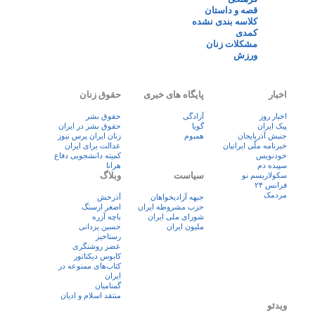
قصه و داستان
کلاسه بندی نشده
کمدی
مشکلات زنان
ورزش
اخبار
پایگاه های خبری
حقوق زنان
اخبار روز
آزادگی
حقوق بشر
پيک ايران
گویا
حقوق بشر در ایران
جنبش آذربایجان
همبوم
زنان ايران پرس نيوز
خبرنامه ملّی ایرانیان
عدالت برای ایران
خودنویس
کمیته دانشجویی دفاع
سپیده دم
هرانا
سیاست
وبلاگ
سکولاریسم نو
فرانس ۲۴
مردمک
جبهه آزادیخواهان
آذرخش
حزب مشروطه ایران
اصغر ارسنگ
شورای ملی ایران
باچه آزره
ملیون ایران
حسین یزدانی
رستاخیز
عضر روشنگری
کابوس دیکتاتور
کتاب‌های ممنوعه در
ایران
گمنامیان
منتقد اسلام و ادیان
ویدئو