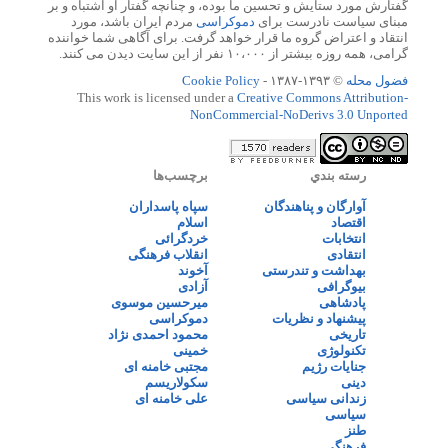
گفتارش مورد ستایش و تحسین ما بوده، و چنانچه گفتار او اشتباه و بر
مبنای سیاست نادرست برای
دموکراسی
مردم ایران باشد، مورد
انتقاد و اعتراض گروه ما قرار خواهد گرفت. برای آگاهی شما خواننده
گرامی، همه روزه بیشتر از ۱۰،۰۰۰ نفر از این سایت دیدن می کنند.
فضول محله
© ۱۳۹۳-۱۳۸۷ -
Cookie Policy
This work is licensed under a
Creative Commons Attribution-
NonCommercial-NoDerivs 3.0 Unported
رسته بندي
برچسب‌ها
آوارگان و پناهندگان
سپاه پاسداران
اقتصاد
اسلام
انتخابات
خردگرائی
انتقادی
انقلاب فرهنگی
بهداشت و تندرستی
آخوند
بیوگرافی
آزادی
پادشاهی
میرحسین موسوی
پیشنهاد و نظریات
دموکراسی
تاریخی
محمود احمدی نژاد
تکنولوژی
خمینی
جنایات رژیم
مجتبی خامنه ای
دینی
سکولاریسم
زندانی سیاسی
علی خامنه ای
سیاسی
طنز
فرهنگی