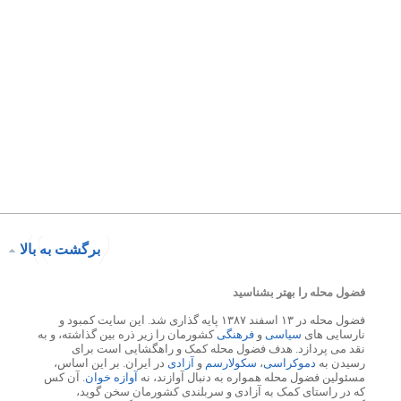
برگشت به بالا
فضول محله را بهتر بشناسید
فضول محله در ۱۳ اسفند ۱۳۸۷ پایه گذاری شد. این سایت کمبود و
نارسایی های
سیاسی
و
فرهنگی
کشورمان را زیر ذره بین گذاشته، و به
نقد می پردازد. هدف فضول محله کمک و راهگشایی است برای
رسیدن به
دموکراسی
،
سکولارسم
و
آزادی
در ایران. بر این اساس،
مسئولین فضول محله همواره به دنبال آوازند، نه
آوازه خوان
. آن کس
که در راستای کمک به آزادی و سربلندی کشورمان سخن گوید،