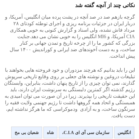
نکاتی چند از آنچه گفته شد
گرچه بازهم صد در صد آنچه در پشت پرده میان انگلیس، آمریکا، و
دربار ایران در جزئیات برنامه ریزی و اجرای توطئه کودتای ۲۸
مرداد فاش نشده، ولی اسناد و گزارش کنونی به خوبی همکاری
CIA آمریکا، و MI6 انگلیس را به خوبی نشان می دهد.جنایت
بزرگی که کشور ما را از چرخه تاریخ و تمدن جهانی بر کنار
ساخت، و به دست آخوندهای ضد ایرانی و کوراندیش ۱۴۰۰ سال
پیش انداخت.
این را باید بدانیم که هرچند مزدوران و خود فروخته هایی بخواهند با
تبلیغات دروغین و نوشته های جعلی بر روی وقایع تاریخی سرپوش
گذارند، نمی توان چیزی را از تاریخ پنهان داشت، بنابراین، وابستگان
رژیم گذشته اگر کمترین دلبستگی به سرنوشت ایران دارند، باید
این حقیقت تاریخی را بپذیرند. زیرا در آن صورت می توان امیدی به
همبستگی و اتحاد همه گروهها داشت تا رژیم جهنمی ولایت فقیه را
سرنگون ساخت، و به آزادی ودموکراسی که ما هرگز نداشته ایم،
دست یافت.
انگلیس
سازمان سی آی ای C‪.‬I‪.‬A،
شاه
شعبان بی مخ