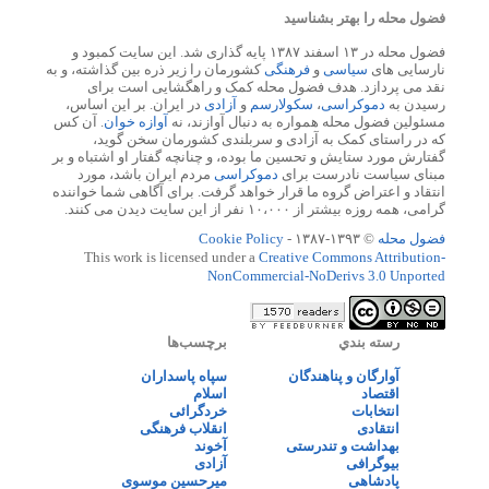
فضول محله را بهتر بشناسید
فضول محله در ۱۳ اسفند ۱۳۸۷ پایه گذاری شد. این سایت کمبود و
نارسایی های
سیاسی
و
فرهنگی
کشورمان را زیر ذره بین گذاشته، و به
نقد می پردازد. هدف فضول محله کمک و راهگشایی است برای
رسیدن به
دموکراسی
،
سکولارسم
و
آزادی
در ایران. بر این اساس،
مسئولین فضول محله همواره به دنبال آوازند، نه
آوازه خوان
. آن کس
که در راستای کمک به آزادی و سربلندی کشورمان سخن گوید،
گفتارش مورد ستایش و تحسین ما بوده، و چنانچه گفتار او اشتباه و بر
مبنای سیاست نادرست برای
دموکراسی
مردم ایران باشد، مورد
انتقاد و اعتراض گروه ما قرار خواهد گرفت. برای آگاهی شما خواننده
گرامی، همه روزه بیشتر از ۱۰،۰۰۰ نفر از این سایت دیدن می کنند.
فضول محله
© ۱۳۹۳-۱۳۸۷ -
Cookie Policy
This work is licensed under a
Creative Commons Attribution-
NonCommercial-NoDerivs 3.0 Unported
رسته بندي
برچسب‌ها
آوارگان و پناهندگان
سپاه پاسداران
اقتصاد
اسلام
انتخابات
خردگرائی
انتقادی
انقلاب فرهنگی
بهداشت و تندرستی
آخوند
بیوگرافی
آزادی
پادشاهی
میرحسین موسوی