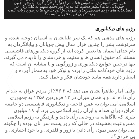
هرزمانی شوهرش به هوس افتاد، در اختیار او قرار گیرد. با وجود چنین
حیواناتی نباید انتظار داشت که بنا به آمار احمد شهید به ۸۵٪ زنان در
قصابخانه های رژیم اسلامی تجاوز شود؟. آیا این جنایت ها در مورد زنان، نتیجه
چرند گویی این جانوران نیست؟.
رژیم های دیکتاتوری
رژیم های مذهبی هم که یک سر طنابشان به آسمان دوخته شده، و
سرنوشت بشر را چندین هزار سال پیش چوپانان و بیابانگردان به
نام خدای آسمان ها تعیین کرده اند، از گروه دیکتاتورهای فاشیستی
هستند که حقوق انسان ها و مدنیت و خردمندی را نادیده می گیرند.
تنها درچنین جوامع دیکتاتوری و زورگویی و یا مشابه آن است که
رژیم های خودکامه ملتی را برده و نوکر خود به شمار آورده و
انتظار دارند همه مانند خودشان فکر و عمل کنند.
وقتی آمار ظاهراً نشان می دهد که ۹۶.۲٪ از مردم عراق به صدام
رأی داده اند، و یا همان میزان در ۱۲ فروردین ۱۳۵۸ به جمهوری
اسلامی، می توان به عمق فاجعه و دیکتاتوری فاشیستی دو جامعه
عراق دوران صدام و ایران رژیم اسلامی پی برد. آیا ۱۸ میلیون
نفری که ناآگاهانه به روحانی رأی دادند و باردیگر به رژیم اسلامی
>
<
مشروعیت بخشیدند در حالی که زور پشت سر آنان نبوده را چگونه
می توان تعبیر نمود، رأی دادن با زور و قلدری، و یا خود اختیاری، و
بی خردی؟!.