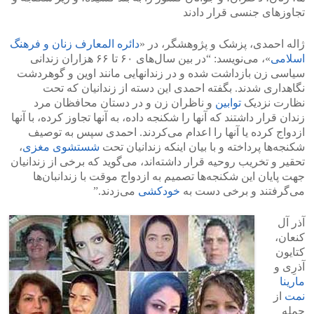
تجاوزهای جنسی قرار دادند
ژاله احمدی، پزشک و پژوهشگر، در «
دائره المعارف زنان و فرهنگ
اسلامی
»، می‌نویسد: “در بین سال‌های ۶۰ تا ۶۶ هزاران زندانی
سیاسی زن بازداشت شده و در زندانهایی مانند اوین و گوهردشت
نگاهداری شدند. بگفته احمدی این دسته از زندانیان که تحت
نظارت نزدیک
توابین
و ناظران زن و در دستان محافظان مرد
زندان قرار داشتند که آنها را شکنجه داده، به آنها تجاوز کرده، با آنها
ازدواج کرده یا آنها را اعدام می‌کردند. احمدی سپس به توصیف
شکنجه‌ها پرداخته و با بیان اینکه زندانیان تحت
شستشوی مغزی
،
تحقیر و تخریب روحیه قرار داشته‌اند، می‌گوید که برخی از زندانیان
جهت پایان این شکنجه‌ها تصمیم به ازدواج موقت با زندانبان‌ها
می‌گرفتند و برخی دست به
خودکشی
می‌زدند.”
آذر آل
کنعان،
کتایون
آذرِی و
مارینا
نمت
از
جمله