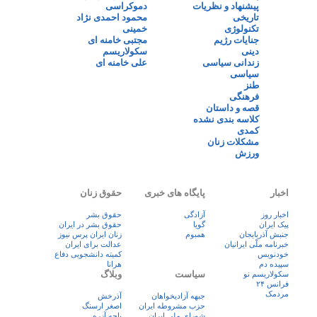
پیشنهاد و نظریات
دموکراسی
تاریخی
محمود احمدی نژاد
تکنولوژی
خمینی
جنایات رژیم
مجتبی خامنه ای
دینی
سکولاریسم
زندانی سیاسی
علی خامنه ای
سیاسی
طنز
فرهنگی
قصه و داستان
کلاسه بندی نشده
کمدی
مشکلات زنان
ورزش
اخبار
پایگاه های خبری
حقوق زنان
اخبار روز
آزادگی
حقوق بشر
پيک ايران
گویا
حقوق بشر در ایران
جنبش آذربایجان
همبوم
زنان ايران پرس نيوز
خبرنامه ملّی ایرانیان
عدالت برای ایران
خودنویس
کمیته دانشجویی دفاع
سپیده دم
هرانا
سیاست
وبلاگ
سکولاریسم نو
فرانس ۲۴
مردمک
جبهه آزادیخواهان
آذرخش
حزب مشروطه ایران
اصغر ارسنگ
شورای ملی ایران
باچه آزره