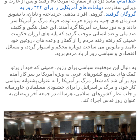
خط امام،
مانند دزدان از سفارت آمریکا بالا رفتند و پس از غارت و
ویرانی سفارت،
دیپلمات های آمریکایی را برای ۴۴۴ روز به
گروگان گرفتند
، گروهی افراد مذهبی خردباخته و نادان، با تشویق
سازمان های چپ، به ویژه حزب توده، فریاد مرگ بر آمریکا سر
دادند و به دور سفارت آمریکا گرد آمدند. این عمل ننگین و کثیف
ضد ملی و ضد انسانی موجب گردید که پایه های لرزان حکومت
خمینی که رفته رفته مردم را از گفتار و وعده های دروغین خود
ناامید و مأیوس می ساخت دوباره محکم و استوار گردد، و مسائل
اقتصادی و سیاسی روز از یاد مردم برود.
به دنبال این موفقیت سیاسی برای رژیم، خمینی که خود از پرتو
کمک های بیدریغ کشورهای غربی به ویژه آمریکا بر سر کار آمده
بود بر آن شد که شعار مرگ بر آمریکا را به عنوان پشتوانه سیاسی
کار خود، و مرگ بر اسرائیل را برای خشنودی مسلمانان خاورمیانه
و جلب نظر کشورهای اسلامی، هرساله در جمعه آخر زمضان به
عنوان روز قدس اجراء کند.