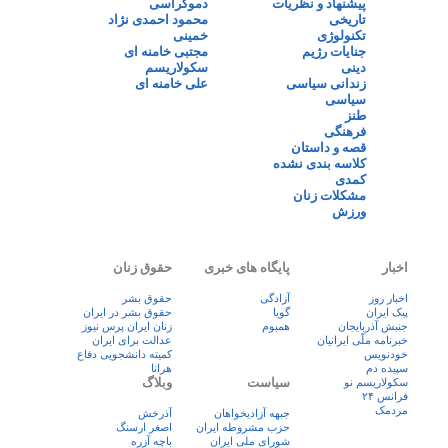
پیشنهاد و نظریات
دموکراسی
تاریخی
محمود احمدی نژاد
تکنولوژی
خمینی
جنایات رژیم
مجتبی خامنه ای
دینی
سکولاریسم
زندانی سیاسی
علی خامنه ای
سیاسی
طنز
فرهنگی
قصه و داستان
کلاسه بندی نشده
کمدی
مشکلات زنان
ورزش
اخبار
پایگاه های خبری
حقوق زنان
اخبار روز
آزادگی
حقوق بشر
پيک ايران
گویا
حقوق بشر در ایران
جنبش آذربایجان
همبوم
زنان ايران پرس نيوز
خبرنامه ملّی ایرانیان
عدالت برای ایران
خودنویس
کمیته دانشجویی دفاع
سپیده دم
هرانا
سیاست
وبلاگ
سکولاریسم نو
فرانس ۲۴
مردمک
جبهه آزادیخواهان
آذرخش
حزب مشروطه ایران
اصغر ارسنگ
شورای ملی ایران
باچه آزره