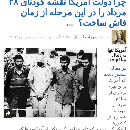
چرا دولت آمریکا نقشه کودتای ۲۸
مرداد را در این مرحله از زمان
فاش ساخت؟
۴
نوشته
سهراب ارژنگ
|
۸:۴۵ گرينويچ - جمعه ۱ شهریور ۱۳۹۲
آمریکا تنها
به دنبال
منافع خود
در مقاله
پیشین دیدیم
که آمریکا
برای بهره
برداری از
منافع
سرشار
خود، به
شماری از
کشورها
لشکر کشید، و یا کودتای نظامی کرد. یکی از آن کودتاها که