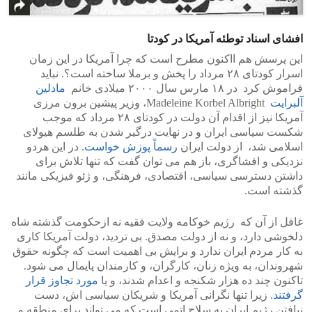
افشای اسناد توطئه آمریکا در کودتا
این پرسش هم ااکنون مطرح است که چرا آمریکا در این زمان
اسرار کودتای ۲۸ مرداد را پخش و برملا ساخته است؟. نباید
فراموش کرد در ۱۸ مارس سال ۲۰۰۰ میلادی خانم
مادلین
آلبرایت
Madeleine Korbel Albright، وزیر پیشین برون مرزی
آمریکا نیز از اقدام آن دولت در کودتای ۲۸ مرداد که موجب
شکست سیاسی ایران و در نهایت درگیر شدن به طلسم هیولای
اسلامی شد، از دولت ایران
رسماً پوزش خواست
. در این هردو
نزدیکی و افشاگری، باز هم می توان گفت که تنها تلاش برای
داشتن دسترسی سیاسی، اقتصادی، فرهنگی، و ژئو فیزیکی مانند
گذشته است.
غافل از آن که رژیم خوکامه ولایت فقیه نه ازحکومت گذشته شاه
دلخوشی دارد، و نه از دولت مصدق. بی تردید، دولت آمریکا کاری
به کار مردم ایران ندارد و برایش بی اهمیت است که چگونه حقوق
شهروندان، به ویژه زنان، کارگران، و کارمندان پایمال می شود.
تاکنون چند ده هزار شکنجه و اعدام شدند، و یا
مورد تجاوز قرار
گرفتند
. زیرا تنها نگرانی آمریکا و شریکان سیاسی اش، دست
نیافتن رژیم ایران به سلاح اتمی است که می تواند برای منطقه و