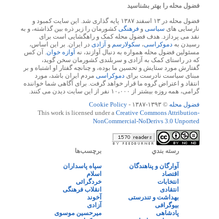
فضول محله را بهتر بشناسید
فضول محله در ۱۳ اسفند ۱۳۸۷ پایه گذاری شد. این سایت کمبود و
نارسایی های
سیاسی
و
فرهنگی
کشورمان را زیر ذره بین گذاشته، و به
نقد می پردازد. هدف فضول محله کمک و راهگشایی است برای
رسیدن به
دموکراسی
،
سکولارسم
و
آزادی
در ایران. بر این اساس،
مسئولین فضول محله همواره به دنبال آوازند، نه
آوازه خوان
. آن کس
که در راستای کمک به آزادی و سربلندی کشورمان سخن گوید،
گفتارش مورد ستایش و تحسین ما بوده، و چنانچه گفتار او اشتباه و بر
مبنای سیاست نادرست برای
دموکراسی
مردم ایران باشد، مورد
انتقاد و اعتراض گروه ما قرار خواهد گرفت. برای آگاهی شما خواننده
گرامی، همه روزه بیشتر از ۱۰،۰۰۰ نفر از این سایت دیدن می کنند.
فضول محله
© ۱۳۹۳-۱۳۸۷ -
Cookie Policy
This work is licensed under a
Creative Commons Attribution-
NonCommercial-NoDerivs 3.0 Unported
رسته بندي
برچسب‌ها
آوارگان و پناهندگان
سپاه پاسداران
اقتصاد
اسلام
انتخابات
خردگرائی
انتقادی
انقلاب فرهنگی
بهداشت و تندرستی
آخوند
بیوگرافی
آزادی
پادشاهی
میرحسین موسوی