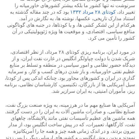
سرنوشت نه تنها کشور ما بلکه بیشتر کشورهای خاورمیانه را
تغییر داد،
کودتای ۲۸ مرداد ۱۳۳۲
بود که در چند مقاله گذشته به
استناد مدارک تاریخی، عکسها، نوشته ها، به نگارش در آمد.
هرکدام از این لشکر کشی ها، و یا کودتاها، در جنبه های گوناگونی
منافع سیاسی، اقتصادی، و موقعیت ها ویژه ژئوپولیتیکی در آن
کشور را تأمین می کرد.
در مورد ایران، برنامه ریزی کودتای ۲۸ مرداد، از نظر اقتصادی،
شریک شدن با دولت چپاولگر انگلیس در غارت نفت ایران، و از
دیدگاه حضور نظامی و امور سیاسی در منطقه و تسلط بر منابع
عظیم نفتی خاورمیانه، و باز شدن درهای کسب و کار، و سرمایه
گذاری در ایران و کشورهای مجاور بود. چنانکه اندکی پس از کودتا،
سیل آمریکایی ها از بازرگان، تکنیسین، کارشناسان نظامی، برنامه
ریز، مأموران امنیتی، به ایران سرازیر شد.
آمریکایی ها صنایع مهم ما در هرزمینه، به ویژه صنعت بزرگ نفت،
صنایع نظامی، و صادرات ماشین آلات به ایران را در دست گرفتند.
همه ماشین های عظیم تأسیسات نفتی مانند پالایشگاه، چاههای
نفت، کارگاهها، تعمیرات، که در پیش ساخت انگلیس بود، از مدار
بیرون بردند، و در اندک زمانی همه چیز و همه جا را آمریکانیزه
نمودند و بدین روش انگلیس، و کشورهای اروپایی دیگر را پس زدند