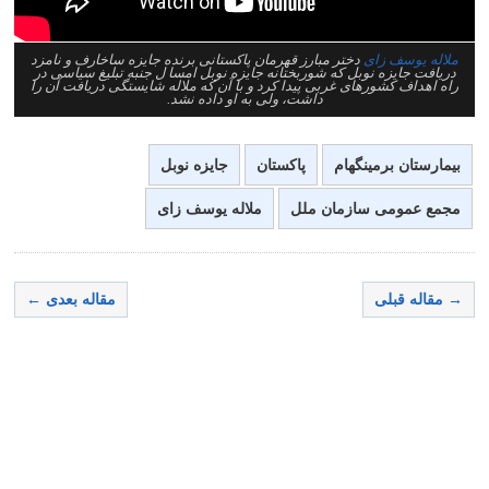
ملاله یوسف زای
دختر مبارز قهرمان پاکستانی برنده جایزه ساخارف و نامزد
دریافت جایزه نوبل که شوربختانه جایزه نوبل امسا ل جنبه تبلیغ سیاسی در
راه اهداف کشورهای غربی پیدا کرد و با آن که ملاله شایستگی دریافت آن را
داشت، ولی به او داده نشد.
بیمارستان برمینگهام
پاکستان
جایزه نوبل
مجمع عمومی سازمان ملل
ملاله یوسف زای
→ مقاله قبلی
مقاله بعدی ←