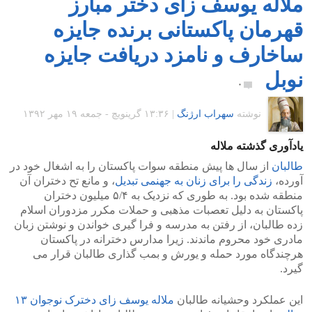
ملاله یوسف زای دختر مبارز
قهرمان پاکستانی برنده جایزه
ساخارف و نامزد دریافت جایزه
نوبل
۰
نوشته
سهراب ارژنگ
|
۱۳:۳۶ گرينويچ - جمعه ۱۹ مهر ۱۳۹۲
یادآوری گذشته ملاله
طالبان
از سال ها پیش منطقه سوات پاکستان را به اشغال خود در
آورده،
زندگی را برای زنان به جهنمی تبدیل
، و مانع تح دختران آن
منطقه شده بود. به طوری که نزدیک به ۵/۴ میلیون دختران
پاکستان به دلیل تعصبات مذهبی و حملات مکرر مزدوران اسلام
زده طالبان، از رفتن به مدرسه و فرا گیری خواندن و نوشتن زبان
مادری خود محروم ماندند. زیرا مدارس دخترانه در پاکستان
هرچندگاه مورد حمله و یورش و بمب گذاری طالبان قرار می
گیرد.
این عملکرد وحشیانه طالبان
ملاله یوسف زای دخترک نوجوان ۱۳