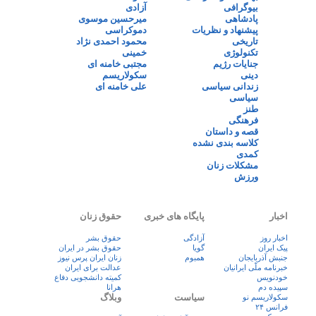
بیوگرافی
آزادی
پادشاهی
میرحسین موسوی
پیشنهاد و نظریات
دموکراسی
تاریخی
محمود احمدی نژاد
تکنولوژی
خمینی
جنایات رژیم
مجتبی خامنه ای
دینی
سکولاریسم
زندانی سیاسی
علی خامنه ای
سیاسی
طنز
فرهنگی
قصه و داستان
کلاسه بندی نشده
کمدی
مشکلات زنان
ورزش
اخبار
پایگاه های خبری
حقوق زنان
اخبار روز
آزادگی
حقوق بشر
پيک ايران
گویا
حقوق بشر در ایران
جنبش آذربایجان
همبوم
زنان ايران پرس نيوز
خبرنامه ملّی ایرانیان
عدالت برای ایران
خودنویس
کمیته دانشجویی دفاع
سپیده دم
هرانا
سیاست
وبلاگ
سکولاریسم نو
فرانس ۲۴