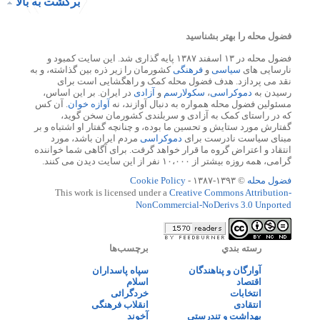
برگشت به بالا
فضول محله را بهتر بشناسید
فضول محله در ۱۳ اسفند ۱۳۸۷ پایه گذاری شد. این سایت کمبود و
نارسایی های
سیاسی
و
فرهنگی
کشورمان را زیر ذره بین گذاشته، و به
نقد می پردازد. هدف فضول محله کمک و راهگشایی است برای
رسیدن به
دموکراسی
،
سکولارسم
و
آزادی
در ایران. بر این اساس،
مسئولین فضول محله همواره به دنبال آوازند، نه
آوازه خوان
. آن کس
که در راستای کمک به آزادی و سربلندی کشورمان سخن گوید،
گفتارش مورد ستایش و تحسین ما بوده، و چنانچه گفتار او اشتباه و بر
مبنای سیاست نادرست برای
دموکراسی
مردم ایران باشد، مورد
انتقاد و اعتراض گروه ما قرار خواهد گرفت. برای آگاهی شما خواننده
گرامی، همه روزه بیشتر از ۱۰،۰۰۰ نفر از این سایت دیدن می کنند.
فضول محله
© ۱۳۹۳-۱۳۸۷ -
Cookie Policy
This work is licensed under a
Creative Commons Attribution-
NonCommercial-NoDerivs 3.0 Unported
رسته بندي
برچسب‌ها
آوارگان و پناهندگان
سپاه پاسداران
اقتصاد
اسلام
انتخابات
خردگرائی
انتقادی
انقلاب فرهنگی
بهداشت و تندرستی
آخوند