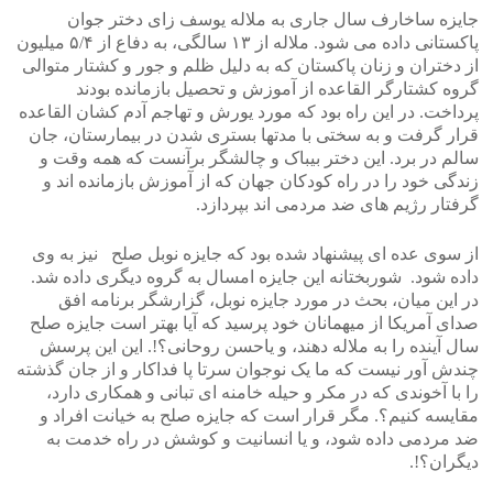
جایزه ساخارف سال جاری به ملاله یوسف زای دختر جوان
پاکستانی داده می شود. ملاله از ۱۳ سالگی، به دفاع از ۵/۴ میلیون
از دختران و زنان پاکستان که به دلیل ظلم و جور و کشتار متوالی
گروه کشتارگر القاعده از آموزش و تحصیل بازمانده بودند
پرداخت. در این راه بود که مورد یورش و تهاجم آدم کشان القاعده
قرار گرفت و به سختی با مدتها بستری شدن در بیمارستان، جان
سالم در برد. این دختر بیباک و چالشگر برآنست که همه وقت و
زندگی خود را در راه کودکان جهان که از آموزش بازمانده اند و
گرفتار رژیم های ضد مردمی اند بپردازد.
از سوی عده ای پیشنهاد شده بود که جایزه نوبل صلح نیز به وی
داده شود. شوربختانه این جایزه امسال به گروه دیگری داده شد.
در این میان، بحث در مورد جایزه نوبل، گزارشگر برنامه افق
صدای آمریکا از میهمانان خود پرسید که آیا بهتر است جایزه صلح
سال آینده را به ملاله دهند، و یاحسن روحانی؟!. این این پرسش
چندش آور نیست که ما یک نوجوان سرتا پا فداکار و از جان گذشته
را با آخوندی که در مکر و حیله خامنه ای تبانی و همکاری دارد،
مقایسه کنیم؟. مگر قرار است که جایزه صلح به خیانت افراد و
ضد مردمی داده شود، و یا انسانیت و کوشش در راه خدمت به
دیگران؟!.