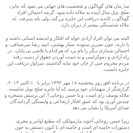
سازمان های گوناگون و شخصیت های جهانی می شود که جایزه
صلح نوبل سال آینده به ملاله داده شود. گرچه احتمالن افراد
گوناگونی کاندید دریافت این جایزه بزرگند، ولی باید پذیرفت که
ملاله شایستگی بیشتر از دیران دارد.
>
<
البته می توان افراد آزادی خواه که افکار و اندیشه انسانی داشته و
یا دارند، چون نسرین ستوده، ستار بهشتی، امید رضا میرصیافی، و
احتمالن شماری دیگر را نام برد که هرکدام با تلاشی بی پایان، در
راه آزادی و دموکراسی و به دست آوردن حقوق از دست رفته
مردم محروم حتی از جان خود مایه گذاشتند، سزاوار دریافت این
جایزه دانست.
در برنامه افق روز پنجشنبه ۱۸ مهر ۱۳۹۲ برابر با ۱۰ اکتبر ۲۰۱۳،
گزارشگر از میهمانان خود پرسید که آیا جایزه صلح نوبل شایسته
ملاله یوسف زای است، و یا حسن روحانی؟. این پرسش مسخره و
چندش آوری بود که عمق افکار ارتجاعی و وابستگی گردانندگان
صدای آمریکا را نشان می دهد.
زیرا حسن روحانی آخوند مارمولکی که مطیع اوامر و مجری
دستورات خامنه ای است و خامنه ای تا کنون دستش به خون