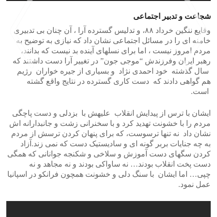
شجاعت و تدبیر اجتماعی
وقایع ننگین خرداد ۸۸، و تدلیس گسترده آرا ، آن چنان بی تدبیری
خامنه ای را در مسائل اجتماعی نشان داد که نیازی به توضیح به
مردم امروز نیست ، اما برای نسلهای آینده بد نیست که بدانند،
رهبر ایران وفرزندش “موجی جون” در تغییر آرا دست داشتند که
سال گذشته خود احمدی نژاد و بسیاری از جیره خواران رژیم
هم گواهی دادند که دست کاری گسترده در نتایج واقع گشته
>
<
است.
ایشان با ترس از پیدایش انقلاب علیهش با بزدلی و دست پاچگی
مردم را با خشونت تهدید کرد و با سخنرانی زشت و جانبدارانه اش
نشان داد نه تنها ترسوست، که برای پنهان کردن ترسش از مردم
به چه جنایات بربر گونه ای و سادیستیک دست که نمی زند.آزاد
کردن سگهای دست آموزش و سلاخی و شکنجه جوانانی که همگی
دست پخت انقلاب بودند… نه ساواکی بودند و نه مجاهد و نه
چپی… اما ایشان با سنگ دلی و خشونت همچون فرانکو در اسپانیا
عمل نمود.