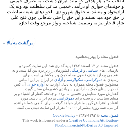
برگشت به بالا
فضول محله را بهتر بشناسید
فضول محله در ۱۳ اسفند ۱۳۸۷ پایه گذاری شد. این سایت کمبود و
نارسایی های
سیاسی
و
فرهنگی
کشورمان را زیر ذره بین گذاشته، و به
نقد می پردازد. هدف فضول محله کمک و راهگشایی است برای
رسیدن به
دموکراسی
،
سکولارسم
و
آزادی
در ایران. بر این اساس،
مسئولین فضول محله همواره به دنبال آوازند، نه
آوازه خوان
. آن کس
که در راستای کمک به آزادی و سربلندی کشورمان سخن گوید،
گفتارش مورد ستایش و تحسین ما بوده، و چنانچه گفتار او اشتباه و بر
مبنای سیاست نادرست برای
دموکراسی
مردم ایران باشد، مورد
انتقاد و اعتراض گروه ما قرار خواهد گرفت. برای آگاهی شما خواننده
گرامی، همه روزه بیشتر از ۱۰،۰۰۰ نفر از این سایت دیدن می کنند.
فضول محله
© ۱۳۹۳-۱۳۸۷ -
Cookie Policy
This work is licensed under a
Creative Commons Attribution-
NonCommercial-NoDerivs 3.0 Unported