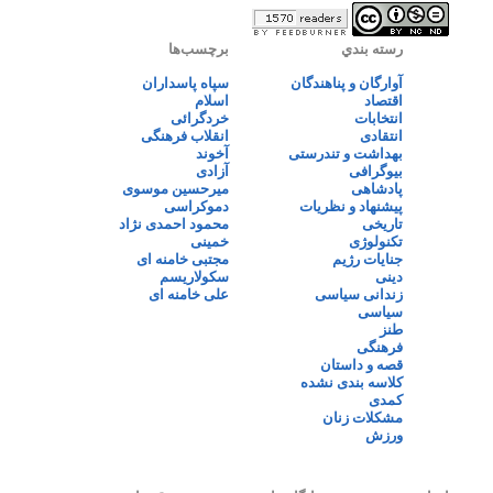
رسته بندي
برچسب‌ها
آوارگان و پناهندگان
سپاه پاسداران
اقتصاد
اسلام
انتخابات
خردگرائی
انتقادی
انقلاب فرهنگی
بهداشت و تندرستی
آخوند
بیوگرافی
آزادی
پادشاهی
میرحسین موسوی
پیشنهاد و نظریات
دموکراسی
تاریخی
محمود احمدی نژاد
تکنولوژی
خمینی
جنایات رژیم
مجتبی خامنه ای
دینی
سکولاریسم
زندانی سیاسی
علی خامنه ای
سیاسی
طنز
فرهنگی
قصه و داستان
کلاسه بندی نشده
کمدی
مشکلات زنان
ورزش