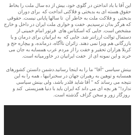
این آقا با باد انداختن در گلوی خود، بیش از ده سال ملت را بخاط
حقوق هسته ای به بدبختی و فلاکتی انداخت که برای دوران
بدبختی و فلاکت ملت به خاطر آن تا سالها پایانی نیست. حقوقی
که هرگز بدان نرسیدیم. خفت و خواری ملت ایران در داخل و خارج
مشخص است. جایی که اسکناس های فرتور امام خمینی از
دستمال توالت ارزاننر شد. جایی که به ایرانیان برای درمان و یا
بازرگانی هم ویزا نمی دهند. زائران ناآگاه، درمانده، و بیچاره حج و
کربلا هزاران تحقیر و خفت را از مردم عرب همسایه به جان می
خرند و این نمونه ای از خفت ایرانیان در خاورمیانه است.
بینش سیاسی “آقا” ما را به اینجا رسانید.دشمن دانستن کشورهای
همسایه و توهین به رهبران جهان در سخنرانیها ، همه را به این
نتیجه می رساند که ” آقا شاید قلدر باشد، ولی بینش سیاسی
ندارد!” هر بچه ای می داند که ایران باید با دنیا همزیستی کند و
روزگار زور و سخن گزاف گذشته است.