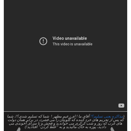
(
مذاکره یعنی تسلیم؟!
آقای ما ! ای زعیم مطهر ! شما که تسلیم شدی؟!، شما
که پس از تحریم های خرد کننده که گلویتان را می فشرد، در برابر همان دولت
های غرب که روز و شب کرکری می خواندید و فحش و نا سزای آخوندی می
دادید، پوزه به خاک مالیدید و به “غلط کردن” افتادید!)