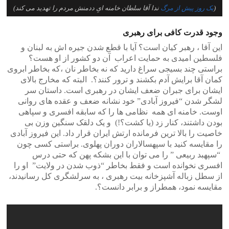
(
یک روز پیش از مرگ
ندا آقا سلطان خامنه ایِ ددمنش مردم را تهدید می کند)
وجود قدرت کافی برای رهبری
این آقا ، رهبر کیان است؟ آیا با قطع شدن جیره اش به لبنان و
فلسطین امیدی به حمایت اعراب آن دو کشور از او هست؟
براستی چند بسیجی سراغ دارید که نه بخاطر نان ،که بخاطر ابروی
کمان آقا برایش آدم بکشند و ترور کنند؟. البته که مخارج بالای
ایشان برای جبران ضعف ایشان در رهبری است. داستان سر
لشگر شدن “فیروز آبادی” خود نشانه ضعف و عقده های روانی
اوست. خامنه ای همه نظامی ها را که سابقه افسری و سپاهی
بودن داشتند، کنار زد (یا کشت؟!) و یک دلقک سنگین وزن بی
خاصیت را بالا ترین فرمانده ارتش ایران قرار داد. این فیروز آبادی
را مقایسه کنید با سپهسالاران دوران پهلوی. براستی کسی چون
“سپهبد ربیعی ” را می توان با این بشکه پهن که حتی درس
افسری نخوانده است و فقط بخاطر “ذوب شدن در ولایت” او را
از سطل زباله آشپزخانه بیت رهبری ، به سرلشگری کل رسانیدند،
مقایسه نمود، همطراز و برابر دانست؟.