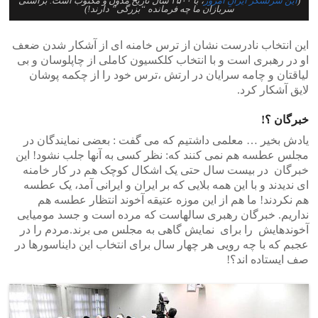
(
این سرلشگر ایرانِ امروز
، با ۲۵۰۰ سال تاریخ مدون و مکتوب است. براستی
سربازان ما چه فرمانده “بزرگی” دارند!)
این انتخاب نادرست نشان از ترس خامنه ای از آشکار شدن ضعف
او در رهبری است و با انتخاب کلکسیون کاملی از چاپلوسان و بی
لیاقتان و چامه سرایان در ارتش ،ترس خود را از چکمه پوشان
لایق آشکار کرد.
خبرگان ؟!
یادش بخیر … معلمی داشتیم که می گفت : بعضی نمایندگان در
مجلس عطسه هم نمی کنند که: نظر کسی به آنها جلب نشود! این
خبرگان در بیست سال حتی یک اشکال کوچک هم در کار خامنه
ای ندیدند و با این همه بلایی که بر ایران و ایرانی آمد، یک عطسه
هم نکردند! ما هم از این موزه عتیقه آخوند انتظار عطسه هم
نداریم. خبرگان رهبری سالهاست که مرده است و جسد مومیایی
آخوندهایش را برای نمایش گاهی به مجلس می برند.مردم را در
عجبم که با چه رویی هر چهار سال برای انتخاب این دایناسورها در
صف ایستاده اند؟!