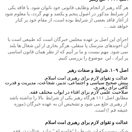
هر گاه رهبر از انجام وظایف قانونی خود ناتوان شود. یا فاقد یکی
از شرایط مذکور در اصول پنجم و یکصد و نهم گردد، یا معلوم شود
از آغاز فاقد بعضی از شرایط بوده است، از مقام خود بر کنار
خواهد شد….
اجرای این اصل بر عهده مجلس خبرگان است که طبیعی است با
آن آخوندهای مترسک پا منقلی، هرگز بخاری از این شغال ها بلند
نمی شود. مهم نیست و ما بر آنیم که از نظر همان قانون اساسی
پر ایراد ، این موضوع را بررسی کنیم.
اصل ۱۰۹. شرایط و صفات رهبر
عدالت و تقوای لازم برای رهبری امت اسلام.
بینش صحیح سیاسی و اجتماعی، تدبیر، شجاعت، مدیریت و قدرت
کافی برای رهبری.
صلاحیت علمی لازم برای افتاء در ابواب مختلف فقه.
مطابق اصل ۱۱۱ هرگاه رهبر یکی از شرایط بالا را نداشته باشد
از رهبری خلع می شود و تشخیص آن به عهده خبرگان (موزه
عتیقه قم !) است.
عدالت و تقوای لازم برای رهبری امت اسلام
شکی نیست که این شرط را “خامنه ای” ندارد. عدالت در فقه