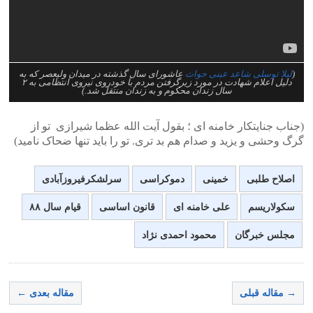
(
لیلا توسلی شاعد عینی حواث
عاشورای سال گذشته در میدان ولیعصر که به
دلیل اعلام شهادت در مورد زیرگرفتن مردم با خودروی نیروی انتظامی به ۲
سال زندان محکوم و به زندان منتقل شد.)
(جناب جنایتکار خامنه ای ؛ بقول آیت الله عظما شیرازی تو از
گرگ وحشی و یزید و صدام هم بد تری. تو را باید تنها ضحاک نامید)
اصلاح طلبی
خمینی
دموکراسی
سرلشکرفیروزآبادی
سکولاریسم
علی خامنه ای
قانون اساسی
قیام سال ۸۸
مجلس خبرگان
محمود احمدی نژاد
→ مقاله قبلی
مقاله بعدی ←