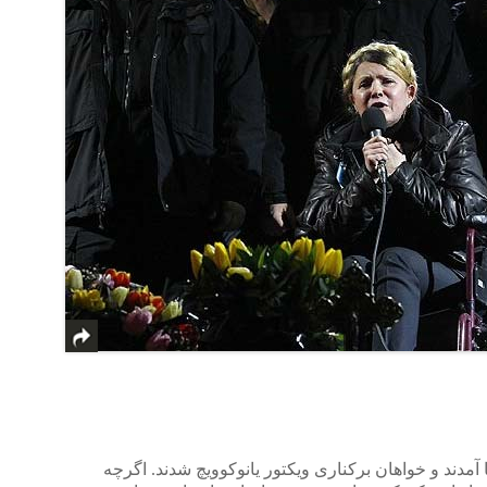
ا آمدند و خواهان برکناری ویکتور یانوکوویچ شدند. اگرچه