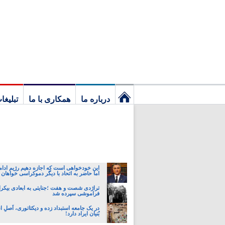
درباره ما
همکاری با ما
تبلیغا
نخستین
برگ
این خودخواهی است که اجازه دهیم رژیم ادام
اما حاضر به اتحاد با دیگر دموکراسی خواهان 
تراژدی شصت و هفت ؛جنایتی به ابعادی بیکران
فراموشی سپرده شد
در یک جامعه استبداد زده و دیکتاتوری، اَصلِ ان
بُنیان ایراد دارد!