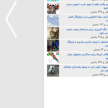
م ولایت فقیه با وجود نفرت عمومی مردم
 شود
اران، سپاه اختاپوس دزد و چپاولگر اصلی
ت
جنگ افروزی رژیم سرانجام موجب تجزیه
می شود
تحصیلی با وجود مدارس مخروبه و فرهنگ
نی
>
لائی کردها برای جداکردن بخشهای محل
د
یهنان کولبر کرد به وسیله پاسداران جنایتکار
مه دارد