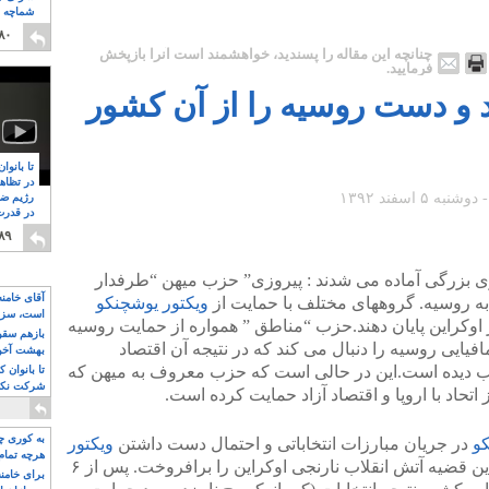
شماچه م
۸
۸۰
چنانچه این مقاله را پسندید، خواهشمند است آنرا بازپخش
فرمایید.
 و دست روسیه را از آن کشور
تا بانوا
در تظاه
رژیم ضد
در قدرت
۸
۸۹
ر سال ۲۰۰۴ برای پیروزی بزرگی آماده می شدند : پیروزی” حزب میهن “طرفدار
آقای خامن
روسیه. گروههای مختلف با حمایت از
ویکتور یوشچنکو
است، سزا
ر اوکراین پایان دهند.حزب “مناطق ” همواره از حمایت روسیه
تواند باشد؟
بازهم سقوط
یایی روسیه را دنبال می کند که در نتیجه آن اقتصاد
بهشت آخون
یب دیده است.این در حالی است که حزب معروف به میهن که
تا بانوان 
شرکت نکنن
تحاد با اروپا و اقتصاد آزاد حمایت کرده است.
قدرت باقی
به کوری چش
کو
در جریان مبارزات انتخاباتی و احتمال دست داشتن
ویکتور
هرچه تمام
رقیب سرسخت یوشچنکو در این قضیه آتش انقلاب نارنجی اوکراین را برافروخت. پس از ۶
برای خامنه