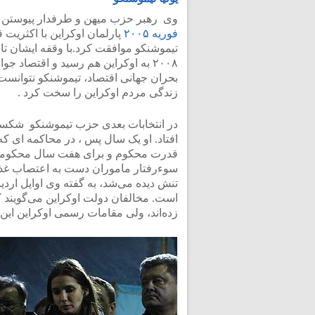
وی رهبر حزب میهن و طرفدار پیوستن اوک
فوریه
۲۰۰۵
پارلمان اوکراین با اکثریت
۲۰۰۸ به اوکراین هم رسید و اقتصاد جو
بحران جهانی اقتصاد، تیموشنکو نتوانست
زندگی مردم اوکراین را سخت کرد .
در انتخابات بعدی حزب تیموشنکو شکست
افتاد. او یک سال پس ، در محاکمه ای که
قدرت محکوم و برای هفت سال محکومیت 
سوءرفتار ماموران دست به اعتصاب غذا ز
است. مخالفان دولت اوکراین می‌گویند که
زده‌اند، ولی مقامات رسمی اوکراین این ا