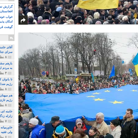
گزارش تصو
افغانستان 
خواب خوش و
امکان پذی
گوشت قرم
آقای خامن
سزای جنای
۸ نظر و ۱۸۰ پخش
بازهم سقو
به مردم ای
۴ نظر و ۹۷ پخش
تا بانوان
رژیم ضدای
۸ نظر و ۸۹ پخش
هم میهنان
رژیم تازی 
۸ نظر و ۲۱۹ پخش
زلزله زدگا
۷ نظر و ۲۱۰ پخش
خاورمیانه
ولی فقیه د
۶ نظر و ۱۵۷ پخش