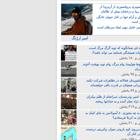
یری پروفسوری از آریزونا از
زیبا و درخشان پیش از طالبان
 آرام تنها در کنار حیوان خانگی
ر است
ز عامل مهم ایجاد سرطان است
امیر ارژنگ
ه ای، همانگونه که توبه گرگ مرگ است،
ات همیشگی شماچه می تواند باشد؟!
ط هواپیما، پیام مرگ، پیام نوید بهشت آخوند
ران
 کشورمان فعالانه در تظاهرات شرکت نکنند
رانی همچنان در قدرت باقی خواهدماند
 اسیر ودربندمان، سرانجام از ظلم بیکران
نژاد بجان آمده و به خبابانها ریختند
خامنه ای، به چه مجوزی ۸۰ آمبولانس به جای کمک به
ن به کربلا فرستادی؟
 برروی کوه باروتی سوار، وکبریتی دردست
ر کنار آن