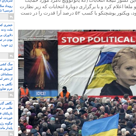
ین کشور نتیجه انتخابات (که یانوکوویچ نامزد مورد حمایت
سربازانِ ا
لغا اعلام کرد و با برگزاری دوبارهٔ انتخابات که زیر نظارت
مَردمی؟ (بَ
موشکافانه ناظران داخلی و بین‌المللی بود، ویکتور یوشچنکو با کسب ۵۲ درصد آرا قدرت را در دست
خنجری که 
ملت زدند
دلاوران ب
بودن در ت
ژن خوب! ت
سگ کشی، 
آموزش شکن
بیشتر
مسلمانان 
از دختر ام
مسلمان ه
نگاهی به پ
جرم تجاوز
آویز شدند!
نگاهی گذرا
طلبی در ج
بازیکنان ف
خوردند، ام
چگونه رژی
پایدار ماند