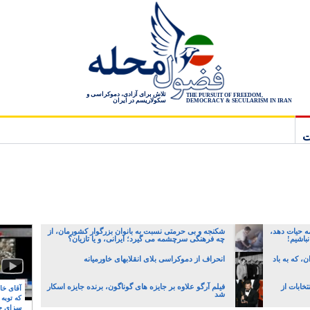
تلاش برای آزادی، دموکراسی و
THE PURSUIT OF FREEDOM,
سکولاریسم در ایران
DEMOCRACY & SECULARISM IN IRAN
ت
ه حیات دهد،
شکنجه و بی حرمتی نسبت به بانوان بزرگوار کشورمان، از
نباشیم!
چه فرهنگی سرچشمه می گیرد؛ ایرانی، و یا تازیان؟
، که به باد
انحراف از دموکراسی بلای انقلابهای خاورمیانه
تخابات از
فیلم آرگو علاوه بر جایزه های گوناگون، برنده جایزه اسکار
آقای خام
شد
که توبه
سزای ج