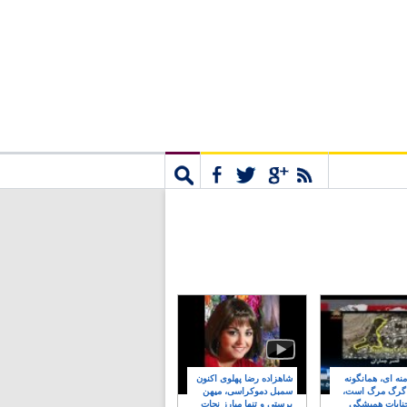
مشترک
جستجو
نه ای، همانگونه
شاهزاده رضا پهلوی اکنون
 گرگ مرگ است،
سمبل دموکراسی، میهن
نایات همیشگی
پرستی و تنها مبارز نجات