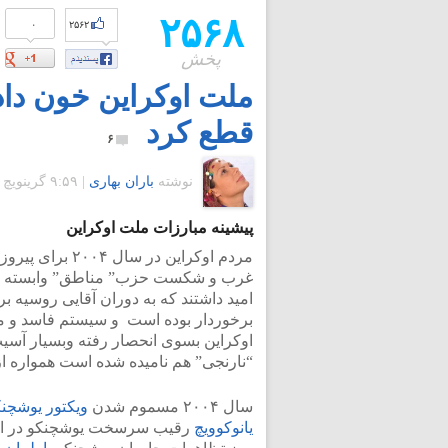
۲۵۶۸
۰
۲۵۶۲
پخش
ملت اوکراین خون داد
قطع کرد
۶
نوشته
باران بهاری
|
۹:۵۹ گرينويچ - دوشنبه ۵ اسفند ۱۳۹۲
پیشینه مبارزات ملت اوکراین
مردم اوکراین د
غرب و شکست حزب” مناطق” وابسته به 
امید داشتند که به دوران آقایی روسیه ب
برخوردار بوده است و سیستم فاسد و ماف
اوکراین بسوی انحصار رفته وبسیار آس
“نارنجی” هم نامیده شده است همواره از ا
سال ۲۰۰۴ مسموم شدن
ویکتور یوشچن
یانوکوویچ