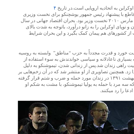
راین به اتحادیه اروپایی است.در تاریخ
۴
 قاطع با پیشنهاد رئیس جمهور یوشچنکو برای نخست وزیری
تیموشنکو موافقت کرد.با وقفه ایشان تا مارس ۲۰۱۰ نخست وزیر بود. بحران اقتصاد جهانی در سال
ان و نوپای اوکراین را به زانو درآورد، باتوجه به شدت بالای
 از کشورهای هم پیمان کمک بگیرد و این بحران شرایط
 خورد و قدرت مجدداً به حزب “مناطق” وابسته به روسیه
 بسیاری ناعادلانه و سیاسی خواندندش به سوء استفاده از
راهی زندان شد.پس از زندانی شدن، تیموشنکو به دلیل
د. همچنین تصاویری از او منتشر شد که در آن زخم‌هایی بر
تنش دیده می‌شد، به گفته وی اوایل اردیبهشت ۱۳۹۱ در زندان مورد حمله و ضرب و شتم قرار گرفته
 سه مرد با حمله به یولیا تیموشنکو، با مشت به شکم او
دعا را رد میکنند.