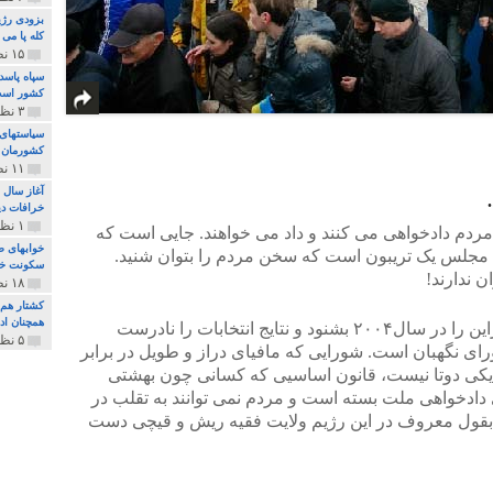
بزودی رژی
کله پا می
۱۵ نظر و ۳۲۷ پخش
سپاه پاسد
کشور اس
۳ نظر و ۱۶۲ پخش
سیاستهای 
کشورمان 
۱۱ نظر و ۳۱۵ پخش
آغاز سال 
خرافات دی
۱ نظر و ۷۴ پخش
ردم دادخواهی می کنند و داد می خواهند. جایی است که
خوابهای ط
. مجلس یک تریبون است که سخن مردم را بتوان شنید.
سکونت خو
 ندارند!
۱۸ نظر و ۸۹۷ پخش
کشتار هم م
همچنان ادا
پارلمان اوکراین توانست ندای ملت اوکراین را در سال۲۰۰۴ بشنود و نتایج انتخابات را نادرست
۵ نظر و ۲۵۹ پخش
رای نگهبان است. شورایی که مافیای دراز و طویل در برابر
یکی دوتا نیست، قانون اساسیی که کسانی چون بهشتی
ای دادخواهی ملت بسته است و مردم نمی توانند به تقلب در
بقول معروف در این رژیم ولایت فقیه ریش و قیچی دست