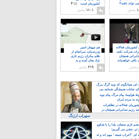
۴
ی تواند باشد؟!
کشورمان است
۱
پخش
۱۱۰۱
پخش
ن کشورمان فعالانه
هم میهنان اسیر
رات شرکت نکنند
ودربندمان، سرانجام از
ایرانی همچنان
ظلم بیکران رژیم تازی
 باقی خواهدماند
نژاد بجان آمده و به
۸
خبابانها ریختند
پخش
۲۱۹
پخش
ه ای، همانگونه که توبه گرگ مرگ
ی جنایات همیشگی شماچه می
!
 هواپیما، پیام مرگ، پیام نوید
د به مردم ایران
کشورمان فعالانه در تظاهرات
د رژیم ضدایرانی همچنان در
 خواهدماند
سهراب ارژنگ
م تازی صفتان، یلدا را با شکوهِ
 تر، جشن می گیریم!
 ای "اَعراب شیعه" مهم اند و نَه