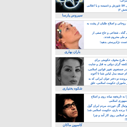
یرانی!
رویداد سال ۵۷؛ شورش و دَسیسه و یا انقلابی
خش ۲)
سیروس پارسا
روحانی و اصلاح طلبان از پشت به
ی گناه ، شجاعی و حاج صفی از
یم ملی محروم شدند.
ست نژادپرستی بدهید!
باران بهاری
طرح مخوف حکومتی برای
جه گران دولتی به قتل و جنایت
در جستجوی تغییر قوانین اسلامی،
ام جمعه مدل لباس شنا تا آخوند
مجنسگرا!
رونده دو دختر جوان ایرانی که به
 ماموران حکومت اسلامی، حلق
شکوه بختیاری
 به تاریخچه میانه روی و اصلاح
مهوری اسلامی
وتبال گًل خوردند، مردم ایران گول
ا برنده بازی، حکومت اسلامی شد!
م اسلامی روی کار آمد و چرا
؟!
کاسپین ماکان