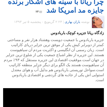
چرا ریانا با سینه های آشکار برنده
جایزه مد امریکا شد
۲۳
نوشته
باران بهاری
|
۲:۲۳ گرينويچ - پنجشنبه ۵ تیر ۱۳۹۳
زادگاه ریانا جزیره کوچک باربادوس
جزیره باربادوس با جمعیت دویست وهشتاد هزار نفر و مساحتی
کمتر از دوبرابر کیش یکی از موفق ترین جزایر دریای کارائیب
است. زبان رسمی آن انگلیسی و اکثریت مردم آن سیاهپوست
هستند. این جزیره از نظر اشباع جمعیت یکی از شلوغ ترین جزایر
در جهان است.موفقیت اقتصادی این جزیره مستقل که ۹۳٪ مردم
آن سیاهپوست هستند یک الگو برای دیگر جزایر منطقه کارائیب
است.سواحل توریستی باربادوس هم بدلیل آب و هوای معتدل
استوایی اش یکی از جاذبه های گردشی و اقتصادی باربادوس
است.