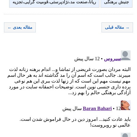
جنبش برهنگی
ریانا،صنعت مد،نژادپرستی،قومیت گرایی،تجزیه
→ مقاله قبلی
مقاله بعدی ←