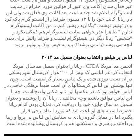
غیر فعال شدن اکانت وی عبور از قوانین مورد احترام در سایت
اینستوگرام اعلام شد.چند ساعت بعد اکانت وی فعال شد ولی این
بار ریانا اکانت خود را با ۱۳ میلیون طرفدار از اینستو گرام پاک کرد
و در توئیتر نوشت: “بگذارید روشن کنم… من اکانت اینستوگرام
ندارم!” ظاهرا عذر خواهی سایت اینستوگرام هم کمکی نکرد و
“شخص” ریانا دیگر در اینستوگرام نیست و طرفدارانش برای دیدن
آنچه می پوشد (یا نمی پوشد!!) باید به فیس بوک و توئیتر بروند.
لباس پر هیاهو و انتخاب بعنوان سمبل مد ۲۰۱۴
انجمن مد امریکا CFDA ، ریانا را بعنوان سمبل مد سال امریکا
انتخاب کرد؛در لباسی که بیش از ۲۰۰ هزار کریستال سوِروسکی
در آن دست دوزی شده و یک لباس بسیار گرانقیمت است. چون
تنها پوشش این لباس کریستالهای آن است طبعاً برهنگی خاصی در
لباس خواهد بود که در عکسها این تابو شکنی واضح است. چه با
این لباس موافق باشیم وچه مخالف… ریانا آن را پوشیده و بعنوان
سمبل مد سال جایزه خود را دریافت کرد. نمایان بودن اندام ریانا
خصوصا سینه های او باعث شد که مورد انتقاد برخی قرار
بگیرد،اما در مقابل گروه زیادی به ستایش این لباس بی پروا و زیبا
پرداختند.رو سری و دستکشها هم با کریستال پوشانیده شده است.