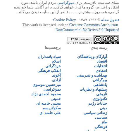
مبنای سیاست نادرست برای
دموکراسی
مردم ایران باشد، مورد
انتقاد و اعتراض گروه ما قرار خواهد گرفت. برای آگاهی شما خواننده
گرامی، همه روزه بیشتر از ۱۰،۰۰۰ نفر از این سایت دیدن می کنند.
فضول محله
© ۱۳۹۳-۱۳۸۷ -
Cookie Policy
This work is licensed under a
Creative Commons Attribution-
NonCommercial-NoDerivs 3.0 Unported
رسته بندي
برچسب‌ها
آوارگان و پناهندگان
سپاه پاسداران
اقتصاد
اسلام
انتخابات
خردگرائی
انتقادی
انقلاب فرهنگی
بهداشت و تندرستی
آخوند
بیوگرافی
آزادی
پادشاهی
میرحسین موسوی
پیشنهاد و نظریات
دموکراسی
تاریخی
محمود احمدی نژاد
تکنولوژی
خمینی
جنایات رژیم
مجتبی خامنه ای
دینی
سکولاریسم
زندانی سیاسی
علی خامنه ای
سیاسی
طنز
فرهنگی