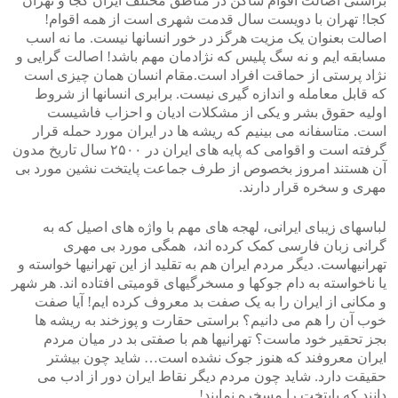
براستی اصالت اقوام ساکن در مناطق مختلف ایران کجا و تهران
کجا! تهران با دویست سال قدمت شهری است از همه اقوام!
اصالت بعنوان یک مزیت هرگز در خور انسانها نیست. ما نه اسب
مسابقه ایم و نه سگ پلیس که نژادمان مهم باشد! اصالت گرایی و
نژاد پرستی از حماقت افراد است.مقام انسان همان چیزی است
که قابل معامله و اندازه گیری نیست. برابری انسانها از شروط
اولیه حقوق بشر و یکی از مشکلات ادیان و احزاب فاشیست
است. متاسفانه می بینیم که ریشه ها در ایران مورد حمله قرار
گرفته است و اقوامی که پایه های ایران در ۲۵۰۰ سال تاریخ مدون
آن هستند امروز بخصوص از طرف جماعت پایتخت نشین مورد بی
مهری و سخره قرار دارند.
لباسهای زیبای ایرانی، لهجه های مهم با واژه های اصیل که به
گرانی زبان فارسی کمک کرده اند، همگی مورد بی مهری
تهرانیهاست. دیگر مردم ایران هم به تقلید از این تهرانیها خواسته و
یا ناخواسته به دام جوکها و مسخرگیهای قومیتی افتاده اند. هر شهر
و مکانی از ایران را به یک صفت بد معروف کرده ایم! آیا صفت
خوب آن را هم می دانیم؟ براستی حقارت و پوزخند به ریشه ها
بجز تحقیر خود ماست؟ تهرانیها هم با صفتی بد در میان مردم
ایران معروفند که هنوز جوک نشده است… شاید چون بیشتر
حقیقت دارد. شاید چون مردم دیگر نقاط ایران دور از ادب می
دانند که پایتخت را مسخره نمایند!