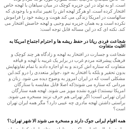
است. او به تولد در این جزیره کوچک در میان سیاهان با لهجه خاص
افتخار کرده است. او هرگز لهجه اش را تغییر نداده و با وجودی که
سالهاست در امریکا زندگی می کند هویت و ریشه خود را فراموش
نکرده است و به همان جزیره نیم وجبی و لهجه خاصش افتخار می
کند. نکته ای که در این مساله قابل توجه است:
شجاعت فردی ریانا در حفظ ریشه ها و احترام اجتماع امریکا به
اقلیت متفاوت
شجاعت و جسارت در افتخار به لهجه و زادگاه هر چند کوچک و
فرهنگ پیشرفته مردم غرب در برابر یک غریبه با لهجه و قیافه
متفاوت که ستاره اش کردند و به او اجازه دادند با تمام تفاوتهایش
بدون تحقیر و بلکه با افتخار به خود ،جوایز متعددی را درو کند.این
مشکلی است که در ایران امروز به وضوح دیده می شود. زنان و
مردانی که ستاره می شوند(که اصلا قابل مقایسه با ستارگان
امریکا نیستند!) غوره نشده مویز می شوند. لهجه همه ستارگان
ایران تهرانی است! اگر تهرانی هم حرف نزنند مسخره می شوند.
براستی داشتن لهجه مادری چه عیبی دارد؟ مگر همه ایران تهران
است؟
همه اقوام ایرانی جوک دارند و مسخره می شوند الا شهر تهران!؟