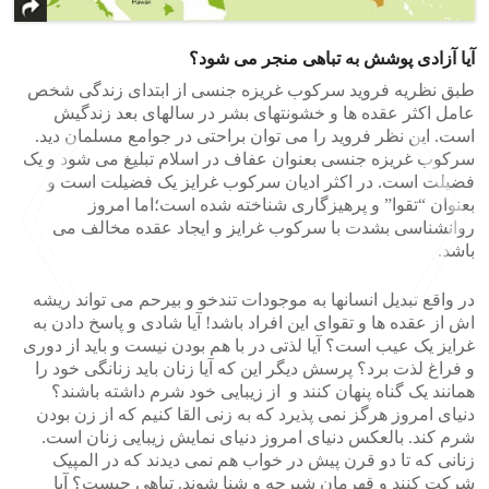
آیا آزادی پوشش به تباهی منجر می شود؟
طبق نظریه فروید سرکوب غریزه جنسی از ابتدای زندگی شخص
عامل اکثر عقده ها و خشونتهای بشر در سالهای بعد زندگیش
است. این نظر فروید را می توان براحتی در جوامع مسلمان دید.
سرکوب غریزه جنسی بعنوان عفاف در اسلام تبلیغ می شود و یک
فضیلت است. در اکثر ادیان سرکوب غرایز یک فضیلت است و
بعنوان “تقوا” و پرهیزگاری شناخته شده است؛اما امروز
روانشناسی بشدت با سرکوب غرایز و ایجاد عقده مخالف می
باشد.
در واقع تبدیل انسانها به موجودات تندخو و بیرحم می تواند ریشه
اش از عقده ها و تقوای این افراد باشد! آیا شادی و پاسخ دادن به
غرایز یک عیب است؟ آیا لذتی در با هم بودن نیست و باید از دوری
>
<
و فراغ لذت برد؟ پرسش دیگر این که آیا زنان باید زنانگی خود را
همانند یک گناه پنهان کنند و از زیبایی خود شرم داشته باشند؟
دنیای امروز هرگز نمی پذیرد که به زنی القا کنیم که از زن بودن
شرم کند. بالعکس دنیای امروز دنیای نمایش زیبایی زنان است.
زنانی که تا دو قرن پیش در خواب هم نمی دیدند که در المپیک
شرکت کنند و قهرمان شیرجه و شنا شوند. تباهی چیست؟ آیا