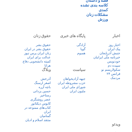
قصه و داستان
کلاسه بندی نشده
کمدی
مشکلات زنان
ورزش
اخبار
پایگاه های خبری
حقوق زنان
اخبار روز
آزادگی
حقوق بشر
پيک ايران
گویا
حقوق بشر در ایران
جنبش آذربایجان
همبوم
زنان ايران پرس نيوز
خبرنامه ملّی ایرانیان
عدالت برای ایران
خودنویس
کمیته دانشجویی دفاع
سپیده دم
هرانا
سیاست
وبلاگ
سکولاریسم نو
فرانس ۲۴
مردمک
جبهه آزادیخواهان
آذرخش
حزب مشروطه ایران
اصغر ارسنگ
شورای ملی ایران
باچه آزره
ملیون ایران
حسین یزدانی
رستاخیز
عضر روشنگری
کابوس دیکتاتور
کتاب‌های ممنوعه در
ایران
گمنامیان
منتقد اسلام و ادیان
ویدئو