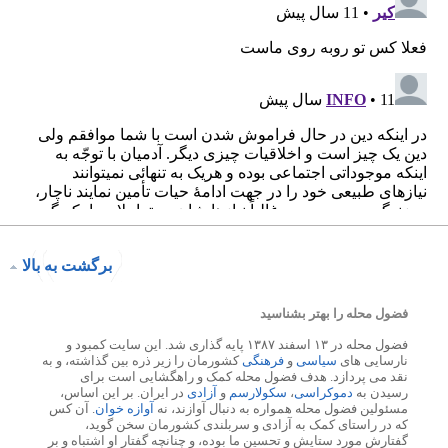
برگشت به بالا
فضول محله را بهتر بشناسید
فضول محله در ۱۳ اسفند ۱۳۸۷ پایه گذاری شد. این سایت کمبود و
نارسایی های
سیاسی
و
فرهنگی
کشورمان را زیر ذره بین گذاشته، و به
نقد می پردازد. هدف فضول محله کمک و راهگشایی است برای
رسیدن به
دموکراسی
،
سکولارسم
و
آزادی
در ایران. بر این اساس،
مسئولین فضول محله همواره به دنبال آوازند، نه
آوازه خوان
. آن کس
که در راستای کمک به آزادی و سربلندی کشورمان سخن گوید،
گفتارش مورد ستایش و تحسین ما بوده، و چنانچه گفتار او اشتباه و بر