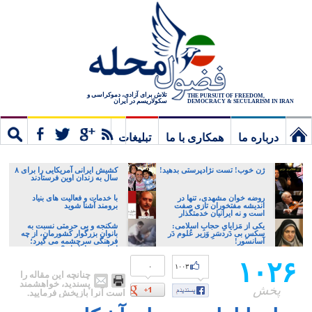
تلاش برای آزادی، دموکراسی و
THE PURSUIT OF FREEDOM,
سکولاریسم در ایران
DEMOCRACY & SECULARISM IN IRAN
درباره ما
همکاری با ما
تبلیغات
نخستین
مشترک
جستج
ژن خوب! تست نژادپرستی بدهید!
کشیش ایرانی آمریکایی را برای ۸
سال به زندان اوین فرستادند
برگ
روضه خوان مشهدی، تنها در
با خدمات و فعالیت های بنیاد
اندیشه مفتخوران تازی صفت
برومند آشنا شوید
است و نه ایرانیان خدمتگذار
یکی از مَزایایِ حجابِ اسلامی:
شکنجه و بی حرمتی نسبت به
سکسِ بی دَردسَرِ وَزیر عُلوم دَر
بانوان بزرگوار کشورمان، از چه
آسانسور!
فرهنگی سرچشمه می گیرد؛
ایرانی، و یا تازیان؟
۱۰۲۶
۰
۱۰۰۳
چنانچه این مقاله را
پسندید، خواهشمند
پخش
است آنرا بازپخش فرمایید.