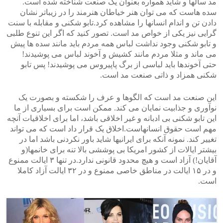
مد سالها و شاید همواره بعنوان یک صنعت شناخته شده است.
سده هاست که می توان هنر خیاطان هنرمند را در زیباتر نشان
دادن تن و اندام انسانها را مشاهده کرد.تابو شکنی و مقابله با سنت
گرایی نیز یکی از خواص مد است. تصور کنید که اگر این تنوع طلبی
و تابو شکنی وجود نداشت لباس همه مردم باید مانند سده ها پیش
می ماند و مثلا مردم مانند کشیش و آخوند لباس می پوشیدند!
حتی آخوندها باید لباسی از برگ پاپیروس می پوشیدند! پس تابو
شکنی همزاد و ذاتی صنعت مد است.
این صنعت مد است که الگوها و عرف را شکسته و بصورت یک
نوآوری و جذابیت نمایان می کند. ممکن است برای بسیاری از ما
این تابو شکنی بی ادبانه و غیر اخلاقی باشد، اما برای اخلاقیات آنچه
مهم است حقوق انسانهاست.اخلاق یک قرار داد است که می تواند
تغییر کند. نمونه آنکه برای ایرانیها شاید باور نکردنی باشد اما در
بیشتر ایالات از کشور امریکا بی پوششی بالا تنه برای خانمها(و
آقایان!) آزاد است و هیچ محدود قانونی ندارد.در تنها ۳ ایالت ممنوع
و در ۱۵ ایالت در مناطق خاصی ممنوع و در ۳۲ ایالت آزاد کاملا
است.