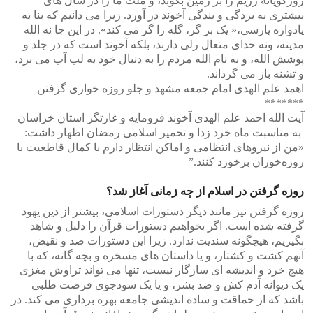
زورگویانه رژیم را بر زمین بکوبد، و ملت ما را در سال های
بیشتری به بردگی و بندگی آخوند در آورد. زیرا می دانیم که بنا به
یادواره پارسی،« یک بز گر، گله را گر می کند». در این جا نه الله
مدینه، ونه خدای متعال رلی دارند، بلکه آخوند است که در جلد و
پوشش الله، و به نام الله مردم را به دنبال خود به لب آب می برد،
و تشنه باز می گرداند.
اهمد علم الهدی امام جمعه مشهد و جلو روزه خواری گرفتن
*******
آیت الله احمد علم الهدی آخوند فرومایه و غارتگر استان خراسان
به مناسبت ماه خرد زدا و تحمیر اسلامی رمضان ‎اظهار داشت:
«من از نیروهای انتظامی و اماکن انتظار دارم با کمال قاطعیت با
روزه‌خوران برخورد کنند.”
روزه گرفتن در اسلام از چه زمانی آغاز شد؟
روزه گرفتن نیز مانند دیگر دستورات اسلامی، بیشتر از دین یهود
گرفته شده است. اگر بخواهیم دستورات قرآن را دلیل و شاهد
بگیریم، هیچگونه سندیت ندارد. زیرا این دستورات ضد و نقیض،
آنهم کشت و کشتار، و یا داستان های مسخره و بچه گانه، که با
هیچ خرد و اندیشه ای سازگار نیست، تنها می تواند تراوش مغزی
یک دیوانه آدم کش و ضد بشر، و یا یک سودجوی فرصت طلبی
باشد که از حماقت و ساده اندیشی جامعه بهره برداری می کند. در