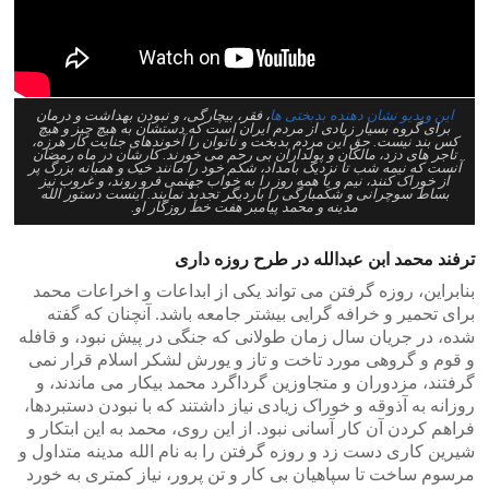
این ویدیو نشان دهنده بدبختی ها
، فقر، بیچارگی، و نبودن بهداشت و درمان
برای گروه بسیار زیادی از مردم ایران است که دستشان به هیچ چیز و هیچ
کس بند نیست. حق این مردم بدبخت و ناتوان را آخوندهای جنایت کار هرزه،
تاجر های دزد، مالکان و پولداران بی رحم می خورند. کارشان در ماه رمضان
آنست که نیمه شب تا نزدیک بامداد، شکم خود را مانند خیک و همبانه بزرگ پر
از خوراک کنند، نیم و یا همه روز را به خواب جهنمی فرو روند، و غروب نیز
بساط سوچرانی و شکمبارگی را باردیگر تجدید نمایند. اینست دستور الله
مدینه و محمد پیامبر هفت خط روزگار او.
ترفند محمد ابن عبدالله در طرح روزه داری
بنابراین، روزه گرفتن می تواند یکی از ابداعات و اخراعات محمد
برای تحمیر و خرافه گرایی بیشتر جامعه باشد. آنچنان که گفته
شده، در جریان سال زمان طولانی که جنگی در پیش نبود، و قافله
و قوم و گروهی مورد تاخت و تاز و یورش لشکر اسلام قرار نمی
گرفتند، مزدوران و متجاوزین گرداگرد محمد بیکار می ماندند، و
روزانه به آذوقه و خوراک زیادی نیاز داشتند که با نبودن دستبردها،
فراهم کردن آن کار آسانی نبود. از این روی، محمد به این ابتکار و
شیرین کاری دست زد و روزه گرفتن را به نام الله مدینه متداول و
مرسوم ساخت تا سپاهیان بی کار و تن پرور، نیاز کمتری به خورد