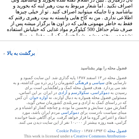
برگشت به بالا
فضول محله را بهتر بشناسید
فضول محله در ۱۳ اسفند ۱۳۸۷ پایه گذاری شد. این سایت کمبود و
نارسایی های
سیاسی
و
فرهنگی
کشورمان را زیر ذره بین گذاشته، و به
نقد می پردازد. هدف فضول محله کمک و راهگشایی است برای
رسیدن به
دموکراسی
،
سکولارسم
و
آزادی
در ایران. بر این اساس،
مسئولین فضول محله همواره به دنبال آوازند، نه
آوازه خوان
. آن کس
که در راستای کمک به آزادی و سربلندی کشورمان سخن گوید،
گفتارش مورد ستایش و تحسین ما بوده، و چنانچه گفتار او اشتباه و بر
مبنای سیاست نادرست برای
دموکراسی
مردم ایران باشد، مورد
انتقاد و اعتراض گروه ما قرار خواهد گرفت. برای آگاهی شما خواننده
گرامی، همه روزه بیشتر از ۱۰،۰۰۰ نفر از این سایت دیدن می کنند.
فضول محله
© ۱۳۹۳-۱۳۸۷ -
Cookie Policy
This work is licensed under a
Creative Commons Attribution-