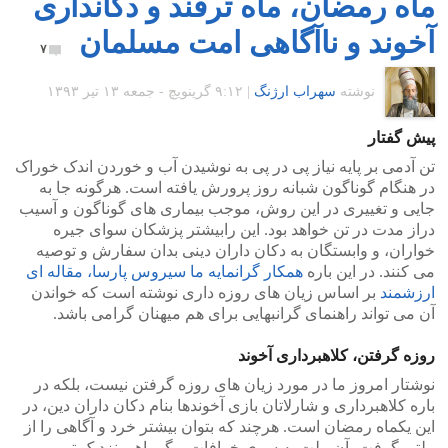
ماه رمضان، ماه ترفند و دکانداری
آخوند و ناآگاهی امت مسلمان
۷
نوشته
سهراب ارژنگ
|
۹:۱۲ گرينويچ - جمعه ۱۳ تیر ۱۳۹۳
پیش گفتار
تن آدمی بر پایه نیاز پی در پی به نوشیدن آب و خوردن اندک خوراک
در هنگام گوناگون شبانه روز پرورش یافته است. هرگونه جا به
جایی و تغییری در این روش، موجب بیماری های گوناگون و آسیب
دراز مدت در تن خواهد بود. این رابیشتر پزشکان سوای جیره
خواران، و وابستگان به دکان داران دینی بدان سفارش و توصیه
می کنند. در این باره
همکار گرانمایه ما سیروس پارسا، مقاله ای
ارزشمند
بر اساس زیان های روزه داری نوشته است که خواندن
آن می تواند راهنمای گرانبهایی برای هم میهنان گرامی باشد.
روزه گرفتن، کلاهبرداری آخوند
نوشتار امروز ما در مورد زیان های روزه گرفتن نیست، بلکه در
باره کلاهبرداری و شارلاتان بازی آخوندها بنام دکان داران دین، در
این یکماه رمضان است. هرچند که بتوان بیشتر خرد و آگاهی را از
ملتی گرفت، آن ملت به سوی خرافات و گمراهی نزدیک تر می