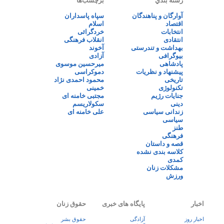
رسته بندي
برچسب‌ها
آوارگان و پناهندگان
سپاه پاسداران
اقتصاد
اسلام
انتخابات
خردگرائی
انتقادی
انقلاب فرهنگی
بهداشت و تندرستی
آخوند
بیوگرافی
آزادی
پادشاهی
میرحسین موسوی
پیشنهاد و نظریات
دموکراسی
تاریخی
محمود احمدی نژاد
تکنولوژی
خمینی
جنایات رژیم
مجتبی خامنه ای
دینی
سکولاریسم
زندانی سیاسی
علی خامنه ای
سیاسی
طنز
فرهنگی
قصه و داستان
کلاسه بندی نشده
کمدی
مشکلات زنان
ورزش
اخبار
پایگاه های خبری
حقوق زنان
اخبار روز
آزادگی
حقوق بشر