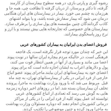
رشوه گیری و پارتی بازی، در همه سطوح بیمارستان از کارمند
گرفته، تا دکتر و پرستار، از دربان گرفته تا نظافت چی، همه جا و
هرزمان به چشم می خورد. بیمار در بیمارستان های ایران هنگامی
درمان می شود که بیمار سفارش شده باشد، و یا بتواند اشتهای
کاذب گردانندگان چنین مؤسسه های پول سازی را برطرف سازد.
بیمارستان های خصوصی که تجارتخانه هایی بیش نیستند و با ارز و
نرخ روز پاسخگوی بیمارانند.
فروش اعضای بدن ایرانیان به بیماران کشورهای عربی
این خبر که چندان مورد توجه قرار نگرفته است، یک فاجعه
فرهنگی است. در حالیکه مردم بیچاره ایران سالها در نوبت پیوند
اعضا می مانند و بسیاری از آنها در همین انتظار فوت می کنند،
پول و دلارهای اعراب به ایشان اجازه داده است که برای پیوند
اعضای خود به بیمارستانهای ایران بیایند.ماجرای پیوند عضو اتباع
خارجی از فرد ایرانی در یکی از بیمارستانهای تهران، به چند ماه
قبل مربوط می شد که با ورود وزارت بهداشت به ماجرا، پرونده
تخلف آن بیمارستان بسته شد. اما در روزهای اخیر دوباره زمزمه
هایی به گوش می رسد که تعدادی از اتباع کشورهای عربی
توانسته اند عمل پیوند کلیه از فرد ایرانی را در یکی از مراکز
درمانی کشورمان انجام دهند که دوباره مسئولان وزارت بهداشت
به ماجرا ورود کرده و چنین موضوعی را تکذیب کردند.