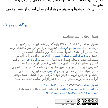
برگشت به بالا
فضول محله را بهتر بشناسید
فضول محله در ۱۳ اسفند ۱۳۸۷ پایه گذاری شد. این سایت کمبود و
نارسایی های
سیاسی
و
فرهنگی
کشورمان را زیر ذره بین گذاشته، و به
نقد می پردازد. هدف فضول محله کمک و راهگشایی است برای
رسیدن به
دموکراسی
،
سکولارسم
و
آزادی
در ایران. بر این اساس،
مسئولین فضول محله همواره به دنبال آوازند، نه
آوازه خوان
. آن کس
که در راستای کمک به آزادی و سربلندی کشورمان سخن گوید،
گفتارش مورد ستایش و تحسین ما بوده، و چنانچه گفتار او اشتباه و بر
مبنای سیاست نادرست برای
دموکراسی
مردم ایران باشد، مورد
انتقاد و اعتراض گروه ما قرار خواهد گرفت. برای آگاهی شما خواننده
گرامی، همه روزه بیشتر از ۱۰،۰۰۰ نفر از این سایت دیدن می کنند.
فضول محله
© ۱۳۹۳-۱۳۸۷ -
Cookie Policy
This work is licensed under a
Creative Commons Attribution-
NonCommercial-NoDerivs 3.0 Unported