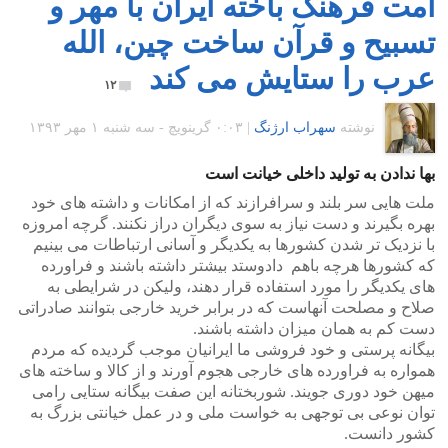
امت فرهنگ باخته ایران با مهر و
تسبیح و قرآن ساخت چین، الله
عرب را ستایش می کند
۱۲
نوشته
سهراب ارژنگ
|
۰:۰۳ گرينويچ - سه شنبه ۱ مهر ۱۳۹۳
بها ندادن به تولید داخلی خیانت است
ملت هایی سر بلند و سرافرازند که از امکانات و داشته های خود
بهره بگیرند و دست نیاز به سوی دیگران دراز نکنند. گرچه امروزه
با نزدیک تر شدن کشورها به یکدیگر و آسانی ارتباطات می بینیم
که کشورها هرچه باهم دادوستد بیشتر داشته باشند و فراورده
های یکدیگر را مورد استفاده قرار دهند، ولیکن در شرایطی به
صلاح و مصلحت آنهاست که در برابر خرید خارجی بتوانند صادراتی
دست کم به همان میزان داشته باشند.
بیگانه پرستی و خود فروشی ما ایرانیان موجب گردیده که مردم
همواره به فراورده های خارجی هجوم آورند و از کالا و ساخته های
میهن خود دوری جویند. شوربختانه این صفت بیگانه ستایی رامی
توان نوعی بی توجهی به خواست ملی و در عمل خیانتی بزرگ به
کشور دانست.