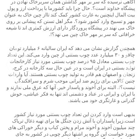
آگاهی نرسیده که سر بر مهر گذاشتن همان سربرخاک نهادن در
پیشگاه خداوند است؟. حال چرا باید کشورما با پرداخت ارز و پول
بیت المال اینچنین به غارت کشور کمک کند تااز چین خاک به عنوان
مهر و تسبیح وارد کشور شود؟. مگر اهل تسنن که پیشانی بر روی
خاک می نهند در پیشگاه پروردگار دارای ارزش کمتری اند تا شیعه
خرافاتی که سر بر مهر خاک چین می نهد؟!.
همچنین گزارش نشان می دهد که ایران سالیانه ۶ میلیارد تومان
چاقو و ۳۰ میلیارد عدد چوب بستنی از چین وارد می‌کند. این تعداد
چوب بستنی معادل ۹۵ درصد چوب بستنی مورد نیاز کارخانجات
تولید بستنی در ایران است و در عین حال سه کارخانه در کرج،
زنجان و اصفهان هم قادر به تولید چوب بستنی هستند. آیا واردات
چنین کالایی برای رژیم ضد ایرانی موجب شرم و سرافکندگی
نیست؟!. البته برای آخوند و پاسدار خیر. آنها که عرق ملی ندارند و
با ایران و ایرانی در عناد و دشمنی اند تنها به فکر عیاشی، خوش
گذرانی و غارتگری خود می باشند.
>
<
بدیهی است وارد کردن این تعداد چوب بستنی مورد نیاز کشور
است.زیرا پاسداران با آتش زدن جنگل ها برای تهیه ذغال تریاک
چند میلیون آخوند و آخوند مرام و پختن کباب و دیگر خوراکی های
مورد خواست این گروه پر اشتها دیگر چوبی در کشور به جای