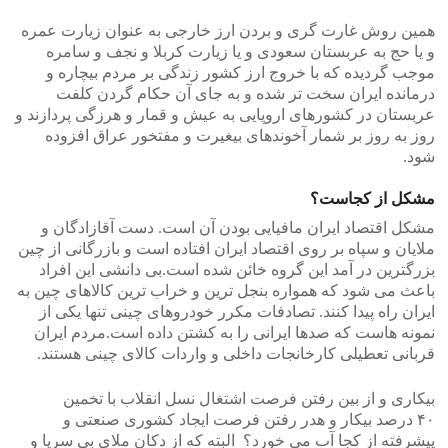
همین روش غارت گری و بردن ارز خارجی به عنوان زیارت عمره
و یا حج به عربستان سعودی و یا زیارت کربلا و نجف و سامره
موجب گردیده که با خروج ارز کشور زندگی بر مردم بیچاره و
درمانده ایران سخت تر شده و به جای آن حکام گردن کلفت
عربستان در کشورهای اروپایی به عیش و قمار و هرزگی پردازند و
روز به روز بر شمار آخوندهای بیغیرت و مفتخور عراق افزوده
شود.
مشکل از کجاست؟
مشکل اقتصاد ایران مافیایی بودن آن است. دست آقازادگان و
ملایان و سپاه بر روی اقتصاد ایران افتاده است و بازرگانی از چین
بزرگترین در آمد این گروه خائن شده است.بی دانشی این افراد
باعث می شود که همواره بنجل ترین و خراب ترین کالاهای چین به
ایران راه پیدا کنند. تصادفات مکرر خودروهای چینی تنها یکی از
نمونه هاست که صدها ایرانی را به کشتن داده است.مردم ایران
قربانی تعطیلی کارخانجات داخلی و واردات کالای چینی هستند.
بیکاری و از بین رفتن فرصت اشتغال نسل انقلاب با تخمین
۴۰ درصد بیکار و هدر رفتن فرصت ایجاد کشوری صنعتی و
پیشرفته از کجا آب می خورد؟ البته که از دکان ملای بی سرپا و