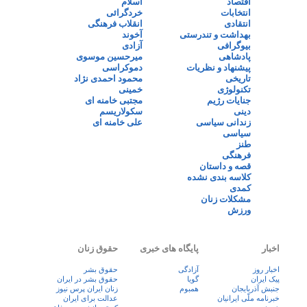
اقتصاد
اسلام
انتخابات
خردگرائی
انتقادی
انقلاب فرهنگی
بهداشت و تندرستی
آخوند
بیوگرافی
آزادی
پادشاهی
میرحسین موسوی
پیشنهاد و نظریات
دموکراسی
تاریخی
محمود احمدی نژاد
تکنولوژی
خمینی
جنایات رژیم
مجتبی خامنه ای
دینی
سکولاریسم
زندانی سیاسی
علی خامنه ای
سیاسی
طنز
فرهنگی
قصه و داستان
کلاسه بندی نشده
کمدی
مشکلات زنان
ورزش
اخبار
پایگاه های خبری
حقوق زنان
اخبار روز
آزادگی
حقوق بشر
پيک ايران
گویا
حقوق بشر در ایران
جنبش آذربایجان
همبوم
زنان ايران پرس نيوز
خبرنامه ملّی ایرانیان
عدالت برای ایران