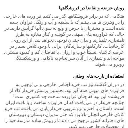
روش عرضه و تقاضا در فروشگاهها
هنگامی که در برابر فروشگاهها گذر می کنیم فراورده های خارجی
را در ویترین ها می بینیم که با سلیقه و آب و رنگی فراوان چیده
شده است و مشتریان با حرص و ولع به سوی آنها گرایش دارند. در
حالی که فراورده های میهنی در گوشه و کنار مغازه به طرز
ناهنجاری تلمبارند و بدان چندان توجهی نخواهد شد. از این روی،
کارخانجات، کارگاهها و سازندگان ایرانی با وجود تلاش بسیار در
عرضه کالاهای نسبتاً خوب و ارزان، با تقاضای کم و کمبود مشتری
مواجه اند و شماری از آنان سرانجام به ناکامی و ورشکستگی
روبرو می شوند.
استفاده از پارچه های وطنی
در دوران گذشته نیز تب خرید اجناس خارجی و بی توجهی به
فراورده های میهنی همه گیر بود. نخستین پرسش خریدار کالا از
فروشنده این بود که چنان فراورده ساخت چه کشوری است؟.
چنانچه خریدار در می یافت که آن فراورده ساخت و یا بافت ایران
است، داستان با اخم و تروشرویی خریدار پایان می یافت. تب خرید
کالای خارجی آنچنان بالا بود که حتی مدیران دبستان و دبیرستان
های دخترانه کشور ترجیح می دادند تا روپوش ساده مدرسه خود را
از محصولات خارجی تهیه کنند.