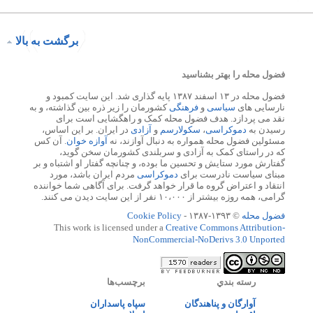
برگشت به بالا
فضول محله را بهتر بشناسید
فضول محله در ۱۳ اسفند ۱۳۸۷ پایه گذاری شد. این سایت کمبود و
نارسایی های
سیاسی
و
فرهنگی
کشورمان را زیر ذره بین گذاشته، و به
نقد می پردازد. هدف فضول محله کمک و راهگشایی است برای
رسیدن به
دموکراسی
،
سکولارسم
و
آزادی
در ایران. بر این اساس،
مسئولین فضول محله همواره به دنبال آوازند، نه
آوازه خوان
. آن کس
که در راستای کمک به آزادی و سربلندی کشورمان سخن گوید،
گفتارش مورد ستایش و تحسین ما بوده، و چنانچه گفتار او اشتباه و بر
مبنای سیاست نادرست برای
دموکراسی
مردم ایران باشد، مورد
انتقاد و اعتراض گروه ما قرار خواهد گرفت. برای آگاهی شما خواننده
گرامی، همه روزه بیشتر از ۱۰،۰۰۰ نفر از این سایت دیدن می کنند.
فضول محله
© ۱۳۹۳-۱۳۸۷ -
Cookie Policy
This work is licensed under a
Creative Commons Attribution-
NonCommercial-NoDerivs 3.0 Unported
رسته بندي
برچسب‌ها
آوارگان و پناهندگان
سپاه پاسداران