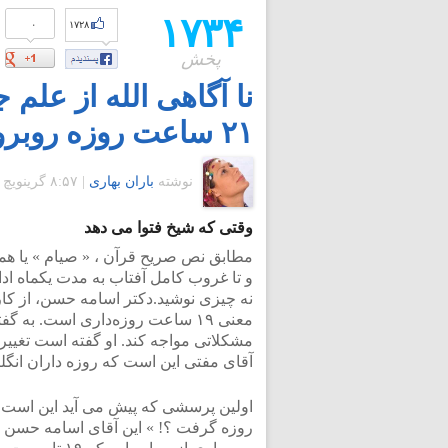
۱۷۳۴
۰
۱۷۲۸
پخش
۲۱ ساعت روزه روبرو می کند.
نوشته
باران بهاری
|
۸:۵۷ گرينويچ - یکشنبه ۳۱ خرداد ۱۳۹۴
وقتی که شیخ فتوا می دهد
مطابق نص صریح قرآن ، « صیام » یا هم
و تا غروب کامل آفتاب به مدت یکماه ادا
نه چیزی نوشید.دکتر اسامه حسن، از ک
معنی ۱۹ ساعت روزه‌داری است. ب
مشکلاتی مواجه کند. او گفته است تغیی
آقای مفتی این است که روزه داران انگل
اولین پرسشی که پیش می آید این است که 
روزه گرفت ؟! » این آقای اسامه حسن الب