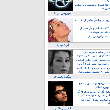
یرانی!
رویداد سال ۵۷؛ شورش و دَسیسه و یا انقلابی
خش ۲)
سیروس پارسا
روحانی و اصلاح طلبان از پشت به
ی گناه ، شجاعی و حاج صفی از
یم ملی محروم شدند.
ست نژادپرستی بدهید!
باران بهاری
طرح مخوف حکومتی برای
جه گران دولتی به قتل و جنایت
در جستجوی تغییر قوانین اسلامی،
ام جمعه مدل لباس شنا تا آخوند
مجنسگرا!
رونده دو دختر جوان ایرانی که به
 ماموران حکومت اسلامی، حلق
شکوه بختیاری
 به تاریخچه میانه روی و اصلاح
مهوری اسلامی
وتبال گًل خوردند، مردم ایران گول
ا برنده بازی، حکومت اسلامی شد!
م اسلامی روی کار آمد و چرا
؟!
کاسپین ماکان