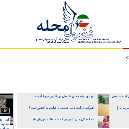
تلاش برای آزادی، دموکراسی و
THE PURSUIT OF FREEDOM,
سکولاریسم در ایران
DEMOCRACY & SECULARISM IN IRAN
ت
 امام حسینی
مهدی امام جعلی شیعیان بزرگترین دروغ آخوند
سرطان را
شرکت درانتخابات، خدمت یا خیانت به کشوراست؟
به کودکان مان بیاموزیم که با حیوانات مهربان باشند
آقای خام
که توبه
سزای ج