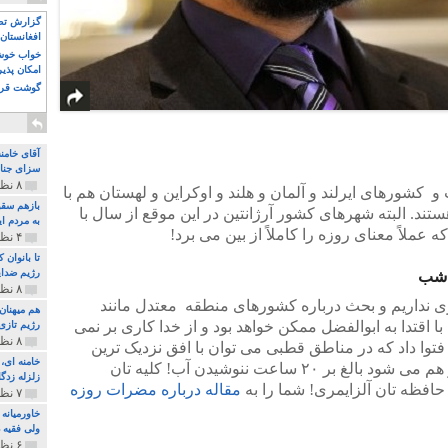
گزارش تصو
افغانستان 
خواب خوش و
امکان پذی
گوشت قرم
آقای خامن
سزای جنای
۸ نظر و ۱۸۰ پخش
 کشورهای ایرلند و آلمان و هلند و اوکراین و لهستان هم با
بازهم سقو
۲۱ ساعته مواجه هستند. البته شهرهای کشور آرژانتین در این موقع از سال با
به مردم ای
۴ نظر و ۹۷ پخش
تا بانوان
رژیم ضدای
ً شب
۸ نظر و ۸۹ پخش
 نداریم و بحث درباره کشورهای منطقه معتدل مانند
هم میهنان
با اقتدا به ابوالفضل ممکن خواهد بود و از خدا کاری بر نمی
رژیم تازی 
۸ نظر و ۲۱۹ پخش
 فتوا داد که در مناطق قطبی می توان با افق نزدیک ترین
شهر زیر مدار قطبی روزه گرفت که باز هم می شود بالغ بر ۲۰ ساعت ننوشیدن آب! کلیه تان
زلزله زدگا
 حافظه تان آلزایمری! شما را به
مقاله درباره مضرات روزه
۷ نظر و ۲۱۰ پخش
خاورمیانه
ولی فقیه د
۶ نظر و ۱۵۷ پخش