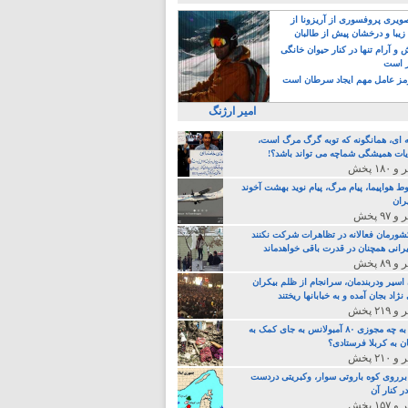
یری پروفسوری از آریزونا از
زیبا و درخشان پیش از طالبان
 آرام تنها در کنار حیوان خانگی
ر است
ز عامل مهم ایجاد سرطان است
امیر ارژنگ
ه ای، همانگونه که توبه گرگ مرگ است،
ات همیشگی شماچه می تواند باشد؟!
ط هواپیما، پیام مرگ، پیام نوید بهشت آخوند
ران
 کشورمان فعالانه در تظاهرات شرکت نکنند
رانی همچنان در قدرت باقی خواهدماند
 اسیر ودربندمان، سرانجام از ظلم بیکران
نژاد بجان آمده و به خبابانها ریختند
خامنه ای، به چه مجوزی ۸۰ آمبولانس به جای کمک به
ن به کربلا فرستادی؟
 برروی کوه باروتی سوار، وکبریتی دردست
ر کنار آن