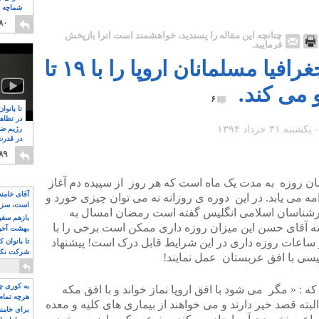
شماچه م
۸
۸۰
چنانچه این مقاله را پسندید، خواهشمند است آنرا بازپخش
فرمایید.
نا آگاهی الله از علم جغرافیا مسلمانان اروپا را با ۱۹ تا
۶
تا بانوا
در تظاه
رژیم ضد
در قدرت
۸
۸۹
ان روزه به مدت یک ماه است که هر روز از سپیده دم آغاز
آقای خامن
مه می یابد. در این دوره ی روزانه نه می توان چیزی خورد و
است، سزا
ارشناسان اسلامی انگلیس گفته است رمضان امسال به
تواند باشد؟
بازهم سقوط
ه گفته آقای حسن این میزان روزه داری ممکن است برخی را با
بهشت آخون
ر ساعات روزه داری در این شرایط قابل درک است! پیشنهاد
تا بانوان 
شرکت نکنن
یسی با افق عربستان عمل نمایند!
قدرت باقی
به کوری چش
: « مگر می شود با افق اروپا نماز خواند و با افق مکه
هرچه تمام
ته قصد خیر دارند و می خواهند از بیماری های کلیه و معده
برای خامنه