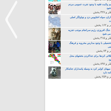
م ولایت فقیه با وجود نفرت عمومی مردم
 شود
اران، سپاه اختاپوس دزد و چپاولگر اصلی
ت
جنگ افروزی رژیم سرانجام موجب تجزیه
می شود
تحصیلی با وجود مدارس مخروبه و فرهنگ
نی
>
لائی کردها برای جداکردن بخشهای محل
د
یهنان کولبر کرد به وسیله پاسداران جنایتکار
مه دارد