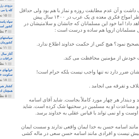
بزودی رژی
داشت و آن عدم مطابقت روزه و نماز با هم بود ولی حداقل
کله پا می
۱۵ نظر و ۳۲۷ پخش
جان مسلمانان مفلوک و نادان را که بخاطر امواج فکری معده ی یک عرب در ۱۴۰۰ سال پیش
سپاه پاسد
د داد! اما خود این مسلمانان که جانشان و سلامتیشان در
کشور اس
 مسلمانان اروپا هم ساده و درست است :
۳ نظر و ۱۶۲ پخش
سیاستهای 
کشورمان 
۱۱ نظر و ۳۱۵ پخش
آغاز سال 
خرافات دی
۱ نظر و ۷۴ پخش
خوابهای ط
سکونت خو
۱۸ نظر و ۸۹۷ پخش
کشتار هم م
همچنان ادا
۵ نظر و ۲۵۹ پخش
 دیندار هر چهار مورد کاملاً بجاست. شاید آقای اسامه
 مساعدت او به مسلمین در سختیها شک کرده است. شاید
اوست و او نمی تواند با قیاس عقلی به خداوند برسد.
دی مانند اسامه حسن به خدا ایمان واقعی ندارند و سست ایمان
وغی بیش نیست و افرادی مانند اسامه حسن سعی در ماله کشی