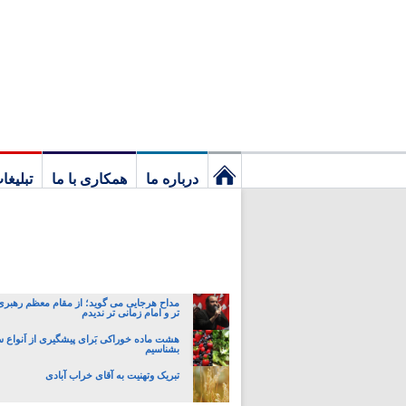
درباره ما
همکاری با ما
تبلیغا
نخستین
برگ
مداح هرجایی می گوید؛ از مقام معظم رهبری
تر و امام زمانی تر ندیدم
هشت ماده خوراکی بَرای پیشگیری از اَنواع 
بشناسیم
تبریک وتهنیت به آقای خراب آبادی