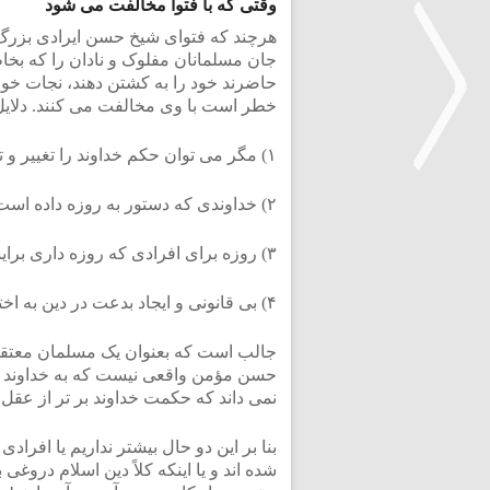
وقتی که با فتوا مخالفت می شود
هرچند که فتوای شیخ حسن ایرادی بزرگ 
حاضرند خود را به کشتن دهند، نجات خواه
خطر است با وی مخالفت می کنند. دلایل
۱) مگر می توان حکم خداوند را تغییر و تصحیح نمود؟ هیچ کس از حکمت خداوند اطلاع ندارد.
۲) خداوندی که دستور به روزه داده است خودش از مؤمنین محافظت می کند.
<
۳) روزه برای افرادی که روزه داری برایشان ضرر دارد نه تنها واجب نیست بلکه حرام است!
۴) بی قانونی و ایجاد بدعت در دین به اختلاف و تفرقه می انجامد .
جالب است که بعنوان یک مسلمان معتقد و
حسن مؤمن واقعی نیست که به خداوند و
نمی داند که حکمت خداوند بر تر از عقل 
بنا بر این دو حال بیشتر نداریم یا افرا
شده اند و یا اینکه کلاً دین اسلام در