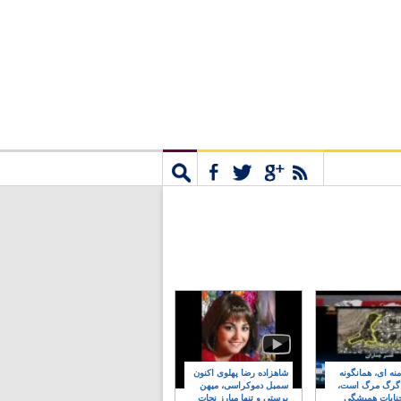
مشترک
جستجو
نه ای، همانگونه
شاهزاده رضا پهلوی اکنون
 گرگ مرگ است،
سمبل دموکراسی، میهن
نایات همیشگی
پرستی و تنها مبارز نجات