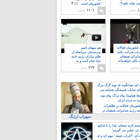
۴
ی تواند باشد؟!
کشورمان است
۱
پخش
۱۱۰۱
پخش
ن کشورمان فعالانه
هم میهنان اسیر
رات شرکت نکنند
ودربندمان، سرانجام از
ایرانی همچنان
ظلم بیکران رژیم تازی
 باقی خواهدماند
نژاد بجان آمده و به
۸
خبابانها ریختند
پخش
۲۱۹
پخش
ه ای، همانگونه که توبه گرگ مرگ
ی جنایات همیشگی شماچه می
!
 هواپیما، پیام مرگ، پیام نوید
د به مردم ایران
کشورمان فعالانه در تظاهرات
د رژیم ضدایرانی همچنان در
 خواهدماند
سهراب ارژنگ
م تازی صفتان، یلدا را با شکوهِ
 تر، جشن می گیریم!
 ای "اَعراب شیعه" مهم اند و نَه