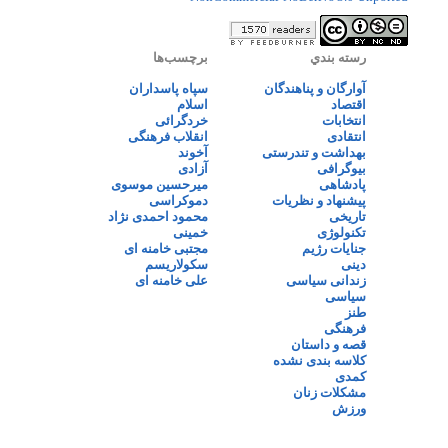
رسته بندي
برچسب‌ها
آوارگان و پناهندگان
سپاه پاسداران
اقتصاد
اسلام
انتخابات
خردگرائی
انتقادی
انقلاب فرهنگی
بهداشت و تندرستی
آخوند
بیوگرافی
آزادی
پادشاهی
میرحسین موسوی
پیشنهاد و نظریات
دموکراسی
تاریخی
محمود احمدی نژاد
تکنولوژی
خمینی
جنایات رژیم
مجتبی خامنه ای
دینی
سکولاریسم
زندانی سیاسی
علی خامنه ای
سیاسی
طنز
فرهنگی
قصه و داستان
کلاسه بندی نشده
کمدی
مشکلات زنان
ورزش