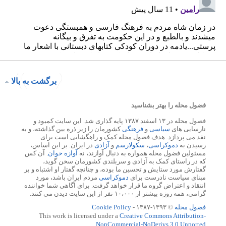
برگشت به بالا
فضول محله را بهتر بشناسید
فضول محله در ۱۳ اسفند ۱۳۸۷ پایه گذاری شد. این سایت کمبود و
نارسایی های
سیاسی
و
فرهنگی
کشورمان را زیر ذره بین گذاشته، و به
نقد می پردازد. هدف فضول محله کمک و راهگشایی است برای
رسیدن به
دموکراسی
،
سکولارسم
و
آزادی
در ایران. بر این اساس،
مسئولین فضول محله همواره به دنبال آوازند، نه
آوازه خوان
. آن کس
که در راستای کمک به آزادی و سربلندی کشورمان سخن گوید،
گفتارش مورد ستایش و تحسین ما بوده، و چنانچه گفتار او اشتباه و بر
مبنای سیاست نادرست برای
دموکراسی
مردم ایران باشد، مورد
انتقاد و اعتراض گروه ما قرار خواهد گرفت. برای آگاهی شما خواننده
گرامی، همه روزه بیشتر از ۱۰،۰۰۰ نفر از این سایت دیدن می کنند.
فضول محله
© ۱۳۹۳-۱۳۸۷ -
Cookie Policy
This work is licensed under a
Creative Commons Attribution-
NonCommercial-NoDerivs 3.0 Unported