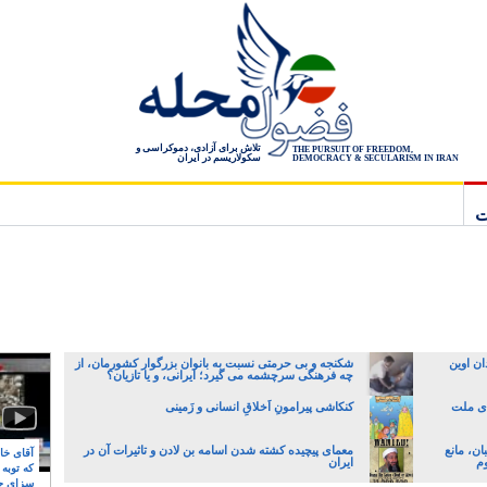
تلاش برای آزادی، دموکراسی و
THE PURSUIT OF FREEDOM,
سکولاریسم در ایران
DEMOCRACY & SECULARISM IN IRAN
ت
۸ سال به زندان اوین
شکنجه و بی حرمتی نسبت به بانوان بزرگوار کشورمان، از
چه فرهنگی سرچشمه می گیرد؛ ایرانی، و یا تازیان؟
ای ملت
کنکاشی پیرامونِ اَخلاقِ انسانی و زَمینی
ن، مانع
معمای پیچیده کشته شدن اسامه بن لادن و تاثیرات آن در
آقای خام
وم
ایران
که توبه
سزای ج