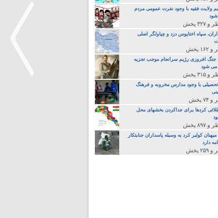
م ولایت فقیه با وجود نفرت عمومی مردم
 شود
اران، سپاه اختاپوس دزد و چپاولگر اصلی
ت
جنگ افروزی رژیم سرانجام موجب تجزیه
می شود
تحصیلی با وجود مدارس مخروبه و فرهنگ
نی
>
لائی کردها برای جداکردن بخشهای محل
د
یهنان کولبر کرد به وسیله پاسداران جنایتکار
مه دارد