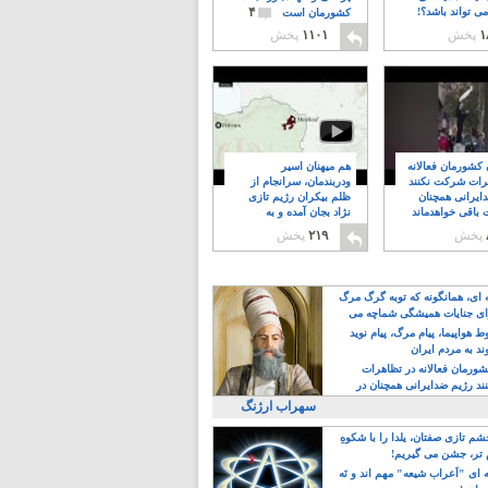
۴
ی تواند باشد؟!
کشورمان است
۱
پخش
۱۱۰۱
پخش
ن کشورمان فعالانه
هم میهنان اسیر
رات شرکت نکنند
ودربندمان، سرانجام از
ایرانی همچنان
ظلم بیکران رژیم تازی
 باقی خواهدماند
نژاد بجان آمده و به
۸
خبابانها ریختند
پخش
۲۱۹
پخش
ه ای، همانگونه که توبه گرگ مرگ
ی جنایات همیشگی شماچه می
!
 هواپیما، پیام مرگ، پیام نوید
د به مردم ایران
کشورمان فعالانه در تظاهرات
د رژیم ضدایرانی همچنان در
 خواهدماند
سهراب ارژنگ
م تازی صفتان، یلدا را با شکوهِ
 تر، جشن می گیریم!
 ای "اَعراب شیعه" مهم اند و نَه