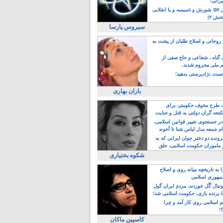
یرانی!
رویداد سال ۵۷؛ شورش و دَسیسه و یا انقلابی
خش ۲)
سیروس پارسا
روحانی و اصلاح طلبان از پشت به
ی گناه ، شجاعی و حاج صفی از
یم ملی محروم شدند.
ست نژادپرستی بدهید!
باران بهاری
طرح مخوف حکومتی برای
جه گران دولتی به قتل و جنایت
در جستجوی تغییر قوانین اسلامی،
ام جمعه مدل لباس شنا تا آخوند
مجنسگرا!
رونده دو دختر جوان ایرانی که به
 ماموران حکومت اسلامی، حلق
شکوه بختیاری
 به تاریخچه میانه روی و اصلاح
مهوری اسلامی
وتبال گًل خوردند، مردم ایران گول
ا برنده بازی، حکومت اسلامی شد!
م اسلامی روی کار آمد و چرا
؟!
کاسپین ماکان