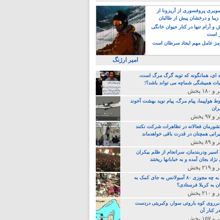
یری پروفسوری از آریزونا از
زیبا و درخشان پیش از طالبان
 آرام تنها در کنار حیوان خانگی
ر است
ز عامل مهم ایجاد سرطان است
امیر ارژنگ
ه ای، همانگونه که توبه گرگ مرگ است،
ات همیشگی شماچه می تواند باشد؟!
ط هواپیما، پیام مرگ، پیام نوید بهشت آخوند
ران
 کشورمان فعالانه در تظاهرات شرکت نکنند
رانی همچنان در قدرت باقی خواهدماند
 اسیر ودربندمان، سرانجام از ظلم بیکران
نژاد بجان آمده و به خبابانها ریختند
خامنه ای، به چه مجوزی ۸۰ آمبولانس به جای کمک به
ن به کربلا فرستادی؟
 برروی کوه باروتی سوار، وکبریتی دردست
ر کنار آن