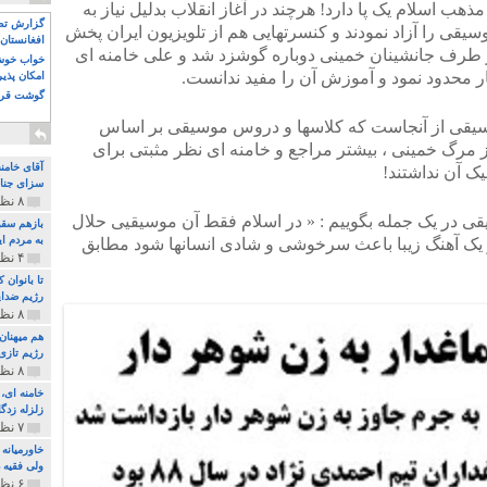
هب اسلام یک پا دارد! هرچند در آغاز انقلاب بدلیل نیاز به
گزارش تصو
یقی را آزاد نمودند و کنسرتهایی هم از تلویزیون ایران پخش
افغانستان 
 طرف جانشینان خمینی دوباره گوشزد شد و علی خامنه ای
خواب خوش و
ار محدود نمود و آموزش آن را مفید ندانست.
امکان پذی
گوشت قرم
سیقی از آنجاست که کلاسها و دروس موسیقی بر اساس
 مرگ خمینی ، بیشتر مراجع و خامنه ای نظر مثبتی برای
آقای خامن
ک آن نداشتند!
سزای جنای
۸ نظر و ۱۸۰ پخش
یقی در یک جمله بگوییم : « در اسلام فقط آن موسیقیی حلال
بازهم سقو
به مردم ای
ر یک آهنگ زیبا باعث سرخوشی و شادی انسانها شود مطابق
۴ نظر و ۹۷ پخش
تا بانوان
رژیم ضدای
۸ نظر و ۸۹ پخش
هم میهنان
رژیم تازی 
۸ نظر و ۲۱۹ پخش
زلزله زدگا
۷ نظر و ۲۱۰ پخش
خاورمیانه
ولی فقیه د
۶ نظر و ۱۵۷ پخش