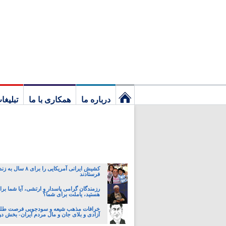
درباره ما
همکاری با ما
تبلیغا
نخستین
برگ
کشیش ایرانی آمریکایی را برای 
فرستادند
رزمندگان گرامی پاسدار و ارتشی، آیا شما بر
هستید، یاملت برای شما؟
خرافات مذهب شیعه و سودجویی فرصت طلبا
آزادی و بلای جان و مال مردم ایران- بخش د