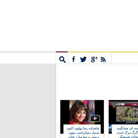
مشترک
جستجو
نه ای، همانگونه
شاهزاده رضا پهلوی اکنون
 گرگ مرگ است،
سمبل دموکراسی، میهن
نایات همیشگی
پرستی و تنها مبارز نجات