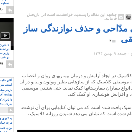
شماچه م
۸
۸۰
چنانچه این مقاله را پسندید، خواهشمند است آنرا بازپخش
فرمایید.
 مدّاحی و حذف نوازندگی ساز
قی
۳
تا بانوا
در تظاه
رژیم ضد
در قدرت
۸
۸۹
اسیک در ایجاد آرامش و درمان بیماریهای روان و اعصاب
آقای خامن
موسیقی کلاسیک که از سازهایی نظیر ویولون و پیانو در آن
است، سزا
 انواع بیماران بیمارستانها کمک نماید. حتی شنیدن موسیقی
تواند باشد؟
بازهم سقوط
زاد و افزایش هوشیاری او کمک کند.
بهشت آخون
تا بانوان 
شرکت نکنن
سیک یافت شده است که می توان کتابهایی برای آن نوشت.
قدرت باقی
نجام شده است که نشان می دهد شنیدن روزانه کلاسیک ،
به کوری چش
هرچه تمام
برای خامنه